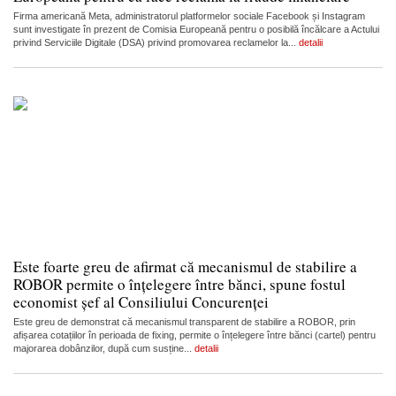
Firma americană Meta, administratorul platformelor sociale Facebook și Instagram
sunt investigate în prezent de Comisia Europeană pentru o posibilă încălcare a Actului
privind Serviciile Digitale (DSA) privind promovarea reclamelor la...
detalii
Este foarte greu de afirmat că mecanismul de stabilire a
ROBOR permite o înțelegere între bănci, spune fostul
economist șef al Consiliului Concurenței
Este greu de demonstrat că mecanismul transparent de stabilire a ROBOR, prin
afișarea cotațiilor în perioada de fixing, permite o înțelegere între bănci (cartel) pentru
majorarea dobânzilor, după cum susține...
detalii