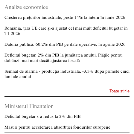
Analize economice
Creșterea prețurilor industriale, peste 14% la intern în iunie 2026
România, țara UE care și-a ajustat cel mai mult deficitul bugetar în
T1 2026
Datoria publică, 60,2% din PIB pe date operative, în aprilie 2026
Deficitul bugetar, 2% din PIB la jumătatea anului. Plățile pentru
dobânzi, mai mari decât ajustarea fiscală
Semnal de alarmă - producția industrială, -3,3% după primele cinci
luni ale anului
Toate stirile
Ministerul Finantelor
Deficitul bugetar s-a redus la 2% din PIB
Măsuri pentru accelerarea absorbției fondurilor europene