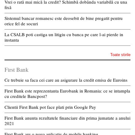
Vrei o rată mai mică la credit? Schimbă dobânda variabilă cu una
fixă
Sistemul bancar romanesc este deosebit de bine pregatit pentru
orice fel de socuri
La CSALB poti castiga un litigiu cu banca pe care l-ai pierde in
instanta
Toate stirile
First Bank
Ce trebuie sa faca cei care au asigurare la credit emisa de Euroins
First Bank este reprezentanta Eurobank in Romania: ce se intampla
cu creditele Bancpost?
Clientii First Bank pot face plati prin Google Pay
First Bank anunta rezultatele financiare din prima jumatate a anului
2021
First Bank are o noua aplicatie de mobile banking