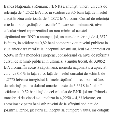
Banca Naţională a României (BNR) a anunţat, vineri, un curs de
referinţă de 4,2522 lei/euro, în scădere cu 3,5 bani faţă de nivelul
afişat în ziua anterioară, de 4,2872 lei/euro.rnrnCursul de referinţă
este la a patra şedinţă consecutivă în care se diminuează, nivelul
calculat vineri reprezentând un nou minim al acestei
săptămâni.rnrnBNR a anunţat, joi, un curs de referinţă de 4,2872
lei/euro, în scădere cu 0,82 bani comparativ cu nivelul publicat în
ziua anterioară.rnrnDe la începutul acestui an, leul s-a depreciat cu
6,69% în faţa monedei europene, considerând ca nivel de referinţă
cursul de schimb publicat în ultima zi a anului trecut, de 3,9852
lei/euro.rnrnÎn această săptămână, moneda naţională s-a apreciat
cu circa 0,6% în faţa euro, faţă de nivelul cursului de schimb de
4,2775 lei/euro înregistrat la finele săptămânii trecute.rnrnCursul
de referinţă pentru dolarul american este de 3,3318 lei/dolar, în
scădere cu 0,52 bani faţă de cel calculat de BNR joi.rnrnPrimele
transferuri de vineri s-au realizat la 4,2250 – 4,23 lei/euro, cu
aproximativ patru bani sub nivelul de la sfârşitul şedinţei de
joi.rnrnUlterior, jucătorii au început să cumpere valută, iar cotaţiile