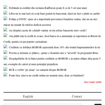
Dobânda la creditul din reclama Raiffeisen poate fi și de 5 ori mai mare
Libra nu te mai lasă să scoți bani gratuit la bancomat, dacă nu faci o plată cu cardul
Poliția și DNSC spun că e importantă prevenirea fraudelor online, dar nu au nici
măcar un număr de telefon dedicat acestora
Au dreptul casele de schimb valutar să-mi refuze bancnote euro vechi?
Am plătit rata la credit în avans, însă banca m-a amenințat cu raportarea la Biroul de
Credit, pentru că am poprire (actualizat)
Creditele cu dobânzi ROBOR reprezintă doar 18% din totalul împrumuturilor în lei
Prostia și domnia se plătesc, spune o doamnă care a "investit" în programul Brua
Despăgubirile de la bănci pentru creditele cu ROBOR s-ar putea obține abia peste 5
ani; exemplu de calcul al unui potențial prejudiciu
BCR a vorbit "pe șleau" cu oamenii despre ROBOR
Poate face cineva un credit online pe numele meu, doar cu buletinul?
Vezi toate stirile
English
Contact