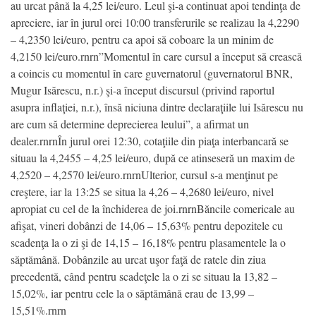
au urcat până la 4,25 lei/euro. Leul şi-a continuat apoi tendinţa de
apreciere, iar în jurul orei 10:00 transferurile se realizau la 4,2290
– 4,2350 lei/euro, pentru ca apoi să coboare la un minim de
4,2150 lei/euro.rnrn”Momentul în care cursul a început să crească
a coincis cu momentul în care guvernatorul (guvernatorul BNR,
Mugur Isărescu, n.r.) şi-a început discursul (privind raportul
asupra inflaţiei, n.r.), însă niciuna dintre declaraţiile lui Isărescu nu
are cum să determine deprecierea leului”, a afirmat un
dealer.rnrnÎn jurul orei 12:30, cotaţiile din piaţa interbancară se
situau la 4,2455 – 4,25 lei/euro, după ce atinseseră un maxim de
4,2520 – 4,2570 lei/euro.rnrnUlterior, cursul s-a menţinut pe
creştere, iar la 13:25 se situa la 4,26 – 4,2680 lei/euro, nivel
apropiat cu cel de la închiderea de joi.rnrnBăncile comericale au
afişat, vineri dobânzi de 14,06 – 15,63% pentru depozitele cu
scadenţa la o zi şi de 14,15 – 16,18% pentru plasamentele la o
săptămână. Dobânzile au urcat uşor faţă de ratele din ziua
precedentă, când pentru scadeţele la o zi se situau la 13,82 –
15,02%, iar pentru cele la o săptămână erau de 13,99 –
15,51%.rnrn