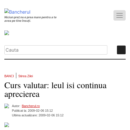
Niciun preț nu e prea mare pentru a te
avea pe tine însuți.
|
BANCI
Stirea Zilei
Curs valutar: leul isi continua
aprecierea
Autor:
Bancherul.ro
Publicat la: 2009-02-06 15:12
Ultima actualizare: 2009-02-06 15:12