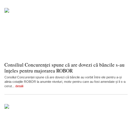
Consiliul Concurenței spune că are dovezi că băncile s-au
înțeles pentru majorarea ROBOR
Consiliul Concurenței spune că are dovezi că băncile au vorbit între ele pentru a-și
alinia cotațiile ROBOR la anumite niveluri, motiv pentru care au fost amendate și li s-a
cerut...
detalii