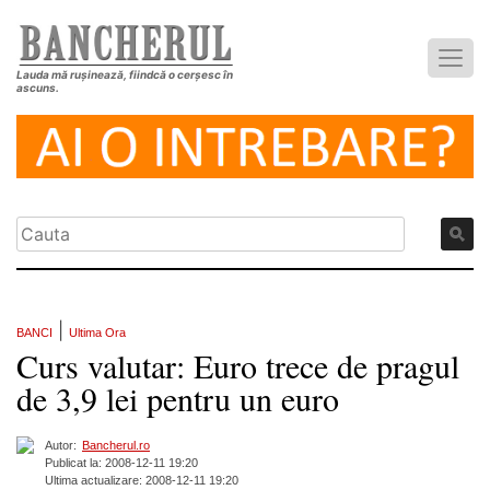
Lauda mă rușinează, fiindcă o cerșesc în
ascuns.
|
BANCI
Ultima Ora
Curs valutar: Euro trece de pragul
de 3,9 lei pentru un euro
Autor:
Bancherul.ro
Publicat la: 2008-12-11 19:20
Ultima actualizare: 2008-12-11 19:20