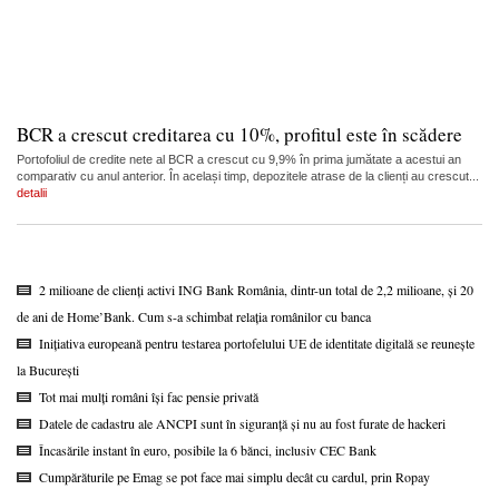
BCR a crescut creditarea cu 10%, profitul este în scădere
Portofoliul de credite nete al BCR a crescut cu 9,9% în prima jumătate a acestui an
comparativ cu anul anterior. În același timp, depozitele atrase de la clienți au crescut...
detalii
2 milioane de clienți activi ING Bank România, dintr-un total de 2,2 milioane, și 20
de ani de Home’Bank. Cum s-a schimbat relația românilor cu banca
Inițiativa europeană pentru testarea portofelului UE de identitate digitală se reunește
la București
Tot mai mulți români își fac pensie privată
Datele de cadastru ale ANCPI sunt în siguranță și nu au fost furate de hackeri
Încasările instant în euro, posibile la 6 bănci, inclusiv CEC Bank
Cumpărăturile pe Emag se pot face mai simplu decât cu cardul, prin Ropay