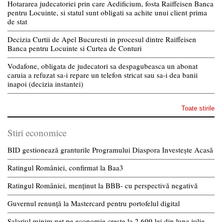
Hotararea judecatoriei prin care Aedificium, fosta Raiffeisen Banca
pentru Locuinte, si statul sunt obligati sa achite unui client prima
de stat
Decizia Curtii de Apel Bucuresti in procesul dintre Raiffeisen
Banca pentru Locuinte si Curtea de Conturi
Vodafone, obligata de judecatori sa despagubeasca un abonat
caruia a refuzat sa-i repare un telefon stricat sau sa-i dea banii
inapoi (decizia instantei)
Toate stirile
Stiri economice
BID gestionează granturile Programului Diaspora Investește Acasă
Ratingul României, confirmat la Baa3
Ratingul României, menținut la BBB- cu perspectivă negativă
Guvernul renunță la Mastercard pentru portofelul digital
Salariul minim net pe economie crește la 2.699 lei din luna iulie