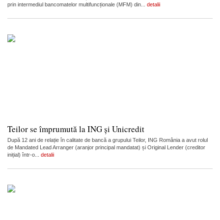
prin intermediul bancomatelor multifuncționale (MFM) din...
detalii
Teilor se împrumută la ING și Unicredit
După 12 ani de relație în calitate de bancă a grupului Teilor, ING România a avut rolul
de Mandated Lead Arranger (aranjor principal mandatat) și Original Lender (creditor
inițial) într-o...
detalii