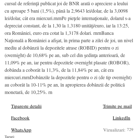
cursul de referinţă publicat joi de BNR arată o apreciere a leului
cu aproape 5 bani (1,5%), până la 2,9643 lei/dolar, de la 3,0098
lei/dolar, cât era miercuri.rnrnPe pieţele internaţionale, dolarul s-a
depreciat constant, de la 1,30 la 1,3180 unităţi/euro, iar la 13:25,
ora României, euro era cotat la 1,3178 dolari. rnrnBanca
Naţională a României a afişat, în prima parte a zilei de joi, un nivel
mediu al dobânzii la depozitele atrase (ROBID) pentru o zi
(overnight) de 10,68% pe an, sub cel din şedinţa anterioară, de
11,09% pe an, iar pentru depozitele overnight plasate (ROBOR),
dobânda a coborât la 11,3%, de la 11,84% pe an, cât era
miercuri.rnrnDobânzile la depozitele pentru o zi (de tip overnight)
au coborât la 10-11% pe an, în apropierea dobânzii de politică
monetară, de 10,25%. rn
Tipareste detalii
Trimite pe mail
Facebook
LinkedIn
WhatsApp
Vizualizari:
729
Taguri: