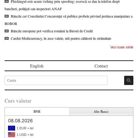
Phishingul este acum vishing prin spoofing: escrocii se dau la telefon drept
bancheri, polițiști sau inspectori ANAF
Băncile cer Consiliului Concurenței să publice probele privind pretinsa manipulare a
ROBOR
Băncile europene pot verifica românii la Biroul de Credit
Cardul Multicurrency, în zece valute, util pentru călătorii în străinătate
Vezi toate stirile
English
Contact
Curs valutar
BNR
Alte Banci
08.08.2026
1 EUR = lei
1 USD = lei