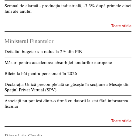
Semnal de alarmă - producția industrială, -3,3% după primele cinci
luni ale anului
Toate stirile
Ministerul Finantelor
Deficitul bugetar s-a redus la 2% din PIB
Măsuri pentru accelerarea absorbției fondurilor europene
Bilete la băi pentru pensionari în 2026
Declarația Unică precompletată se găsește în secțiunea Mesaje din
Spațiul Privat Virtual (SPV)
Asociații nu pot ieși dintr-o firmă cu datorii la stat fără informarea
fiscului
Toate stirile
Biroul de Credit