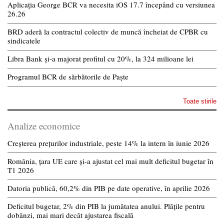
Aplicația George BCR va necesita iOS 17.7 începând cu versiunea
26.26
BRD aderă la contractul colectiv de muncă încheiat de CPBR cu
sindicatele
Libra Bank și-a majorat profitul cu 20%, la 324 milioane lei
Programul BCR de sărbătorile de Paște
Toate stirile
Analize economice
Creșterea prețurilor industriale, peste 14% la intern în iunie 2026
România, țara UE care și-a ajustat cel mai mult deficitul bugetar în
T1 2026
Datoria publică, 60,2% din PIB pe date operative, în aprilie 2026
Deficitul bugetar, 2% din PIB la jumătatea anului. Plățile pentru
dobânzi, mai mari decât ajustarea fiscală