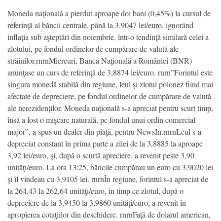
Moneda naţională a pierdut aproape doi bani (0,45%) la cursul de
referinţă al băncii centrale, până la 3,9047 lei/euro, ignorând
inflaţia sub aşteptări din noiembrie, într-o tendinţă similară celei a
zlotului, pe fondul ordinelor de cumpărare de valută ale
străinilor.rnrnMiercuri, Banca Naţională a României (BNR)
anunţase un curs de referinţă de 3,8874 lei/euro. rnrn”Forintul este
singura monedă stabilă din regiune, leul şi zlotul polonez fiind mai
afectate de depreciere, pe fondul ordinelor de cumpărare de valută
ale nerezidenţilor. Moneda naţională s-a apreciat pentru scurt timp,
însă a fost o mişcare naturală, pe fondul unui ordin comercial
major”, a spus un dealer din piaţă, pentru NewsIn.rnrnLeul s-a
depreciat constant în prima parte a zilei de la 3,8885 la aproape
3,92 lei/euro, şi, după o scurtă apreciere, a revenit peste 3,90
unităţi/euro. La ora 13:25, băncile cumpărau un euro cu 3,9020 lei
şi îl vindeau cu 3,9105 lei. rnrnÎn regiune, forintul s-a apreciat de
la 264,43 la 262,64 unităţi/euro, în timp ce zlotul, după o
depreciere de la 3,9450 la 3,9860 unităţi/euro, a revenit în
apropierea cotaţiilor din deschidere. rnrnFaţă de dolarul american,