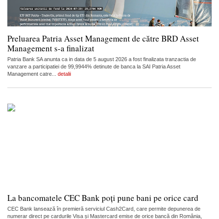
Preluarea Patria Asset Management de către BRD Asset
Management s-a finalizat
Patria Bank SA anunta ca in data de 5 august 2026 a fost finalizata tranzactia de
vanzare a participatiei de 99,9944% detinute de banca la SAI Patria Asset
Management catre...
detalii
La bancomatele CEC Bank poți pune bani pe orice card
CEC Bank lansează în premieră serviciul Cash2Card, care permite depunerea de
numerar direct pe cardurile Visa și Mastercard emise de orice bancă din România,