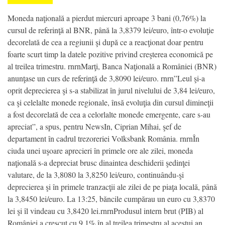
Moneda naţională a pierdut miercuri aproape 3 bani (0,76%) la
cursul de referinţă al BNR, până la 3,8379 lei/euro, într-o evoluţie
decorelată de cea a regiunii şi după ce a reacţionat doar pentru
foarte scurt timp la datele pozitive privind creşterea economică pe
al treilea trimestru. rnrnMarţi, Banca Naţională a României (BNR)
anunţase un curs de referinţă de 3,8090 lei/euro. rnrn”Leul şi-a
oprit deprecierea şi s-a stabilizat în jurul nivelului de 3,84 lei/euro,
ca şi celelalte monede regionale, însă evoluţia din cursul dimineţii
a fost decorelată de cea a celorlalte monede emergente, care s-au
apreciat”, a spus, pentru NewsIn, Ciprian Mihai, şef de
departament în cadrul trezoreriei Volksbank România. rnrnÎn
ciuda unei uşoare aprecieri în primele ore ale zilei, moneda
naţională s-a depreciat brusc dinaintea deschiderii şedinţei
valutare, de la 3,8080 la 3,8250 lei/euro, continuându-şi
deprecierea şi în primele tranzacţii ale zilei de pe piaţa locală, până
la 3,8450 lei/euro. La 13:25, băncile cumpărau un euro cu 3,8370
lei şi îl vindeau cu 3,8420 lei.rnrnProdusul intern brut (PIB) al
României a crescut cu 9,1% în al treilea trimestru al acestui an,