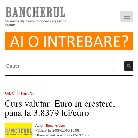
Lauda mă rușinează, fiindcă o cerșesc în
ascuns.
|
BANCI
Ultima Ora
Curs valutar: Euro in crestere,
pana la 3,8379 lei/euro
Autor:
Bancherul.ro
Publicat la: 2008-12-03 15:06
Ultima actualizare: 2008-12-03 15:06