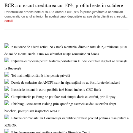
BCR a crescut creditarea cu 10%, profitul este în scădere
Portofoliul de credite nete al BCR a crescut cu 9,9% în prima jumătate a acestui an
comparativ cu anul anterior. În același timp, depozitele atrase de la clienți au crescut...
detalii
2 milioane de clienți activi ING Bank România, dintr-un total de 2,2 milioane, și 20
de ani de Home’Bank. Cum s-a schimbat relația românilor cu banca
Inițiativa europeană pentru testarea portofelului UE de identitate digitală se reunește
la București
Tot mai mulți români își fac pensie privată
Datele de cadastru ale ANCPI sunt în siguranță și nu au fost furate de hackeri
Încasările instant în euro, posibile la 6 bănci, inclusiv CEC Bank
Cumpărăturile pe Emag se pot face mai simplu decât cu cardul, prin Ropay
Phishingul este acum vishing prin spoofing: escrocii se dau la telefon drept
bancheri, polițiști sau inspectori ANAF
Băncile cer Consiliului Concurenței să publice probele privind pretinsa manipulare a
ROBOR
Băncile europene pot verifica românii la Biroul de Credit