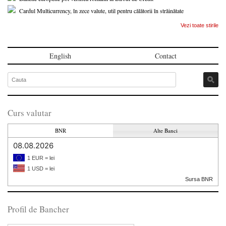
Cardul Multicurrency, în zece valute, util pentru călătorii în străinătate
Vezi toate stirile
English
Contact
Curs valutar
BNR
Alte Banci
08.08.2026
1 EUR = lei
1 USD = lei
Sursa BNR
Profil de Bancher