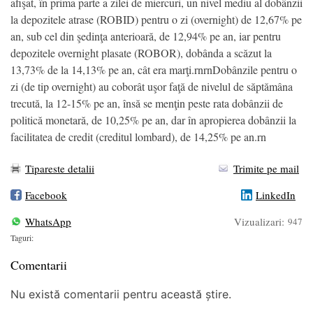
afişat, în prima parte a zilei de miercuri, un nivel mediu al dobânzii
la depozitele atrase (ROBID) pentru o zi (overnight) de 12,67% pe
an, sub cel din şedinţa anterioară, de 12,94% pe an, iar pentru
depozitele overnight plasate (ROBOR), dobânda a scăzut la
13,73% de la 14,13% pe an, cât era marţi.rnrnDobânzile pentru o
zi (de tip overnight) au coborât uşor faţă de nivelul de săptămâna
trecută, la 12-15% pe an, însă se menţin peste rata dobânzii de
politică monetară, de 10,25% pe an, dar în apropierea dobânzii la
facilitatea de credit (creditul lombard), de 14,25% pe an.rn
Tipareste detalii
Trimite pe mail
Facebook
LinkedIn
WhatsApp
Vizualizari:
947
Taguri:
Comentarii
Nu există comentarii pentru această știre.