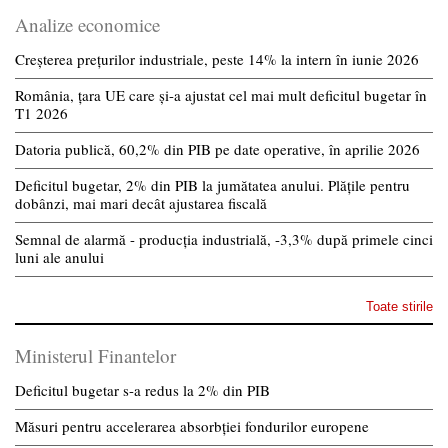
Analize economice
Creșterea prețurilor industriale, peste 14% la intern în iunie 2026
România, țara UE care și-a ajustat cel mai mult deficitul bugetar în
T1 2026
Datoria publică, 60,2% din PIB pe date operative, în aprilie 2026
Deficitul bugetar, 2% din PIB la jumătatea anului. Plățile pentru
dobânzi, mai mari decât ajustarea fiscală
Semnal de alarmă - producția industrială, -3,3% după primele cinci
luni ale anului
Toate stirile
Ministerul Finantelor
Deficitul bugetar s-a redus la 2% din PIB
Măsuri pentru accelerarea absorbției fondurilor europene