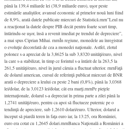
până la 139,4 miliarde lei (38,9 miliarde euro), uşor peste
estimările analiştilor, avansul economic al primelor nouă luni fiind
de 8,9%, arată datele publicate miercuri de Statistică.rnrn”Leul nu
a reacţionat la datele despre PIB decât pentru foarte scurt timp,
întărindu-se uşor, însă a revenit imediat pe trendul de depreciere”,
a mai spus Ciprian Mihai. rnrnÎn regiune, monedele au înregistrat
o evoluţie decorelată de cea a monedei naţionale. Astfel, zlotul
polonez s-a apreciat de la 3,8625 la sub 3,8320 unităţi/euro, nivel
la care s-a stabilizat, în timp ce forintul s-a întărit de la 263,5 la
261,5 unităţi/euro, nivel în jurul căruia a fluctuat ulterior. rnrnFaţă
de dolarul american, cursul de referinţă publicat miercuri de BNR
arată o depreciere a leului cu peste 2 bani (0,8%), până la 3,0368
lei/dolar, de la 3,0123 lei/dolar, cât era marţi.rnrnPe pieţele
internaţionale, dolarul s-a depreciat în prima parte a zilei până la
1,2741 unităţi/euro, pentru ca apoi să fluctueze puternic pe o
tendinţă de apreciere, sub 1,2610 dolari/euro. Ulterior, dolarul a
început să piardă teren în faţa euro iar, la 13:25, ora României,
euro era cotat cu 1,2645 dolari.rnrnBanca Naţională a României a