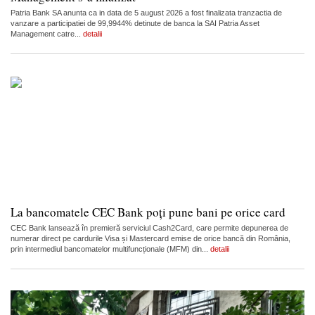
Patria Bank SA anunta ca in data de 5 august 2026 a fost finalizata tranzactia de
vanzare a participatiei de 99,9944% detinute de banca la SAI Patria Asset
Management catre...
detalii
La bancomatele CEC Bank poți pune bani pe orice card
CEC Bank lansează în premieră serviciul Cash2Card, care permite depunerea de
numerar direct pe cardurile Visa și Mastercard emise de orice bancă din România,
prin intermediul bancomatelor multifuncționale (MFM) din...
detalii