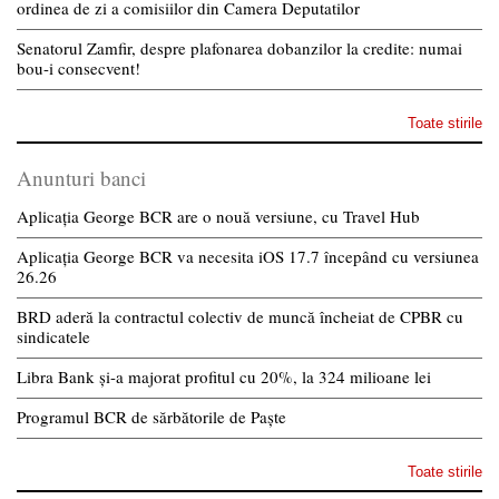
ordinea de zi a comisiilor din Camera Deputatilor
Senatorul Zamfir, despre plafonarea dobanzilor la credite: numai
bou-i consecvent!
Toate stirile
Anunturi banci
Aplicația George BCR are o nouă versiune, cu Travel Hub
Aplicația George BCR va necesita iOS 17.7 începând cu versiunea
26.26
BRD aderă la contractul colectiv de muncă încheiat de CPBR cu
sindicatele
Libra Bank și-a majorat profitul cu 20%, la 324 milioane lei
Programul BCR de sărbătorile de Paște
Toate stirile