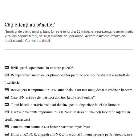
Câți clienți au băncile?
Numărul de clienți unici ai băncilor este în jurul a 13 milioane, reprezentând aproximativ
70% din populația țării, de 18,8 milioane de persoane. Acestă estimare rezultă din
două calcule: Conform...
detalii
BNR, profit operațional în creștere pe 2025
Recuperarea banilor sau criptomonedelor pierdute printr-o fraudă este o metodă de
înșelătorie
Restanțierii la împrumuturi IFN sunt de două ori mai mulți decât la creditele bancare
Care IFN-uri au cele mai mici dobânzi la un credit online?
Topul băncilor cu cele mai mari dobânzi pentru depozitele în lei ale firmelor
Dacă ai prea multe împrumuturi la IFN-uri, riști să nu mai poți face refinanțare sau
credit pentru casă
Cum îmi mut contul la altă bancă? Misiune imposibilă!
Dosarul ROBOR: angajați ai BNR ar fi acționat în nume propriu pentru modificarea