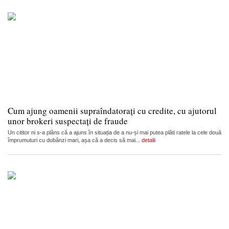
Cum ajung oamenii supraîndatorați cu credite, cu ajutorul
unor brokeri suspectați de fraude
Un cititor ni s-a plâns că a ajuns în situația de a nu-și mai putea plăti ratele la cele două
împrumuturi cu dobânzi mari, așa că a decis să mai...
detalii