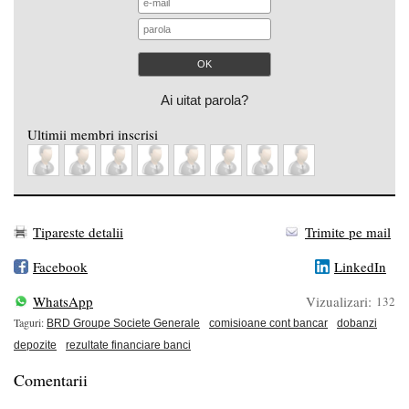
Ai uitat parola?
Ultimii membri inscrisi
Tipareste detalii
Trimite pe mail
Facebook
LinkedIn
WhatsApp
Vizualizari:
132
Taguri:
BRD Groupe Societe Generale
comisioane cont bancar
dobanzi
depozite
rezultate financiare banci
Comentarii