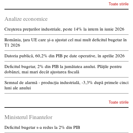
Toate stirile
Analize economice
Creșterea prețurilor industriale, peste 14% la intern în iunie 2026
România, țara UE care și-a ajustat cel mai mult deficitul bugetar în
T1 2026
Datoria publică, 60,2% din PIB pe date operative, în aprilie 2026
Deficitul bugetar, 2% din PIB la jumătatea anului. Plățile pentru
dobânzi, mai mari decât ajustarea fiscală
Semnal de alarmă - producția industrială, -3,3% după primele cinci
luni ale anului
Toate stirile
Ministerul Finantelor
Deficitul bugetar s-a redus la 2% din PIB