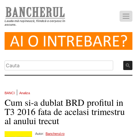
Lauda mă rușinează, fiindcă o cerșesc în
ascuns.
|
BANCI
Analiza
Cum si-a dublat BRD profitul in
T3 2016 fata de acelasi trimestru
al anului trecut
Autor:
Bancherul.ro