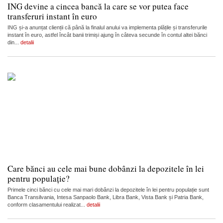
ING devine a cincea bancă la care se vor putea face
transferuri instant în euro
ING și-a anunțat clienții că până la finalul anului va implementa plățile și transferurile
instant în euro, astfel încât banii trimiși ajung în câteva secunde în contul altei bănci
din...
detalii
Care bănci au cele mai bune dobânzi la depozitele în lei
pentru populație?
Primele cinci bănci cu cele mai mari dobânzi la depozitele în lei pentru populație sunt
Banca Transilvania, Intesa Sanpaolo Bank, Libra Bank, Vista Bank și Patria Bank,
conform clasamentului realizat...
detalii