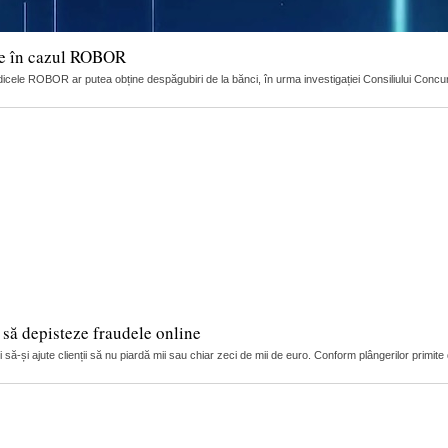
ție în cazul ROBOR
dicele ROBOR ar putea obține despăgubiri de la bănci, în urma investigației Consiliului Concuren
i să depisteze fraudele online
ă-și ajute clienții să nu piardă mii sau chiar zeci de mii de euro. Conform plângerilor primite de