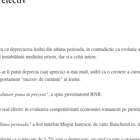
ca deprecierea leului din ultima perioada, in contradictie cu evolutia 
instabilitatii mediului extern, dar si a celui intern.
-ar fi putut deprecia (sau aprecia) si mai mult, astfel ca o crestere a cur
mportament “excesiv de cuminte” al leului.
valutare pana in prezent”
, a spus guvernatorul BNR.
 real efectiv in evaluarea competitivitatii economiei romanesti pe pietel
 ultima perioada?
a fost intrebat Mugur Isarescu, de catre Bancherul.ro, i
ati ca o miscare de 1-2% este o depreciere, eu cred ca este o exagerare