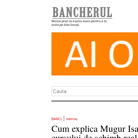
Niciun preț nu e prea mare pentru a te
avea pe tine însuți.
|
BANCI
Interviu
Cum explica Mugur Isar
cursului de schimb real