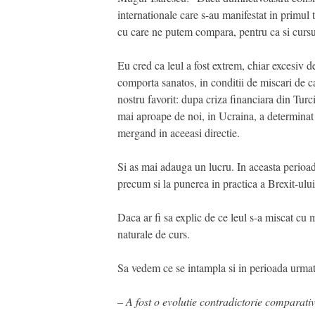
internationale care s-au manifestat in primul
cu care ne putem compara, pentru ca si cursuri
Eu cred ca leul a fost extrem, chiar excesiv d
comporta sanatos, in conditii de miscari de c
nostru favorit: dupa criza financiara din Turc
mai aproape de noi, in Ucraina, a determinat i
mergand in aceeasi directie.
Si as mai adauga un lucru. In aceasta perioada 
precum si la punerea in practica a Brexit-ului
Daca ar fi sa explic de ce leul s-a miscat cu 
naturale de curs.
Sa vedem ce se intampla si in perioada urmat
– A fost o evolutie contradictorie comparati