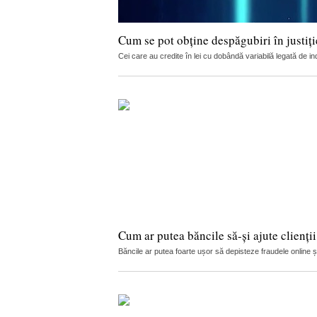
Cum se pot obține despăgubiri în justi
Cei care au credite în lei cu dobândă variabilă legată de in
Cum ar putea băncile să-și ajute clienți
Băncile ar putea foarte ușor să depisteze fraudele online și s