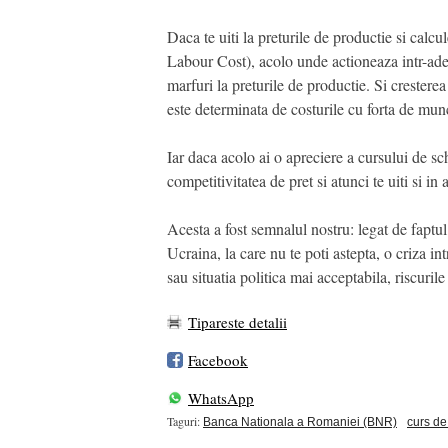
Daca te uiti la preturile de productie si calc
Labour Cost), acolo unde actioneaza intr-adev
marfuri la preturile de productie. Si crestere
este determinata de costurile cu forta de mun
Iar daca acolo ai o apreciere a cursului de sch
competitivitatea de pret si atunci te uiti si in
Acesta a fost semnalul nostru: legat de faptul
Ucraina, la care nu te poti astepta, o criza i
sau situatia politica mai acceptabila, riscuri
Tipareste detalii
Facebook
WhatsApp
Taguri:
Banca Nationala a Romaniei (BNR)
curs de