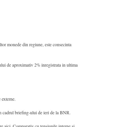
altor monede din regiune, este consecinta
sului de aproximativ 2% inregistrata in ultima
e externe.
n cadrul briefing-ului de ieri de la BNR.
 aici. Comparativ cu tensiunile interne si