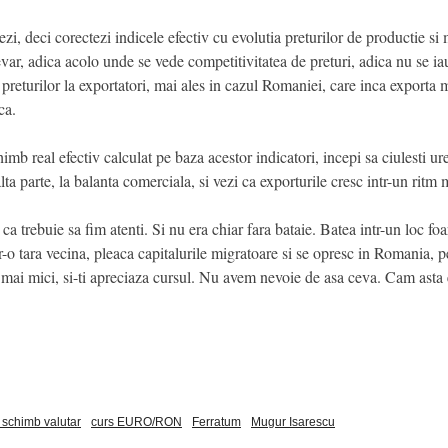
ulezi, deci corectezi indicele efectiv cu evolutia preturilor de productie
ar, adica acolo unde se vede competitivitatea de preturi, adica nu se iau
a preturilor la exportatori, mai ales in cazul Romaniei, care inca export
ca.
imb real efectiv calculat pe baza acestor indicatori, incepi sa ciulesti ur
 alta parte, la balanta comerciala, si vezi ca exporturile cresc intr-un ritm
 ca trebuie sa fim atenti. Si nu era chiar fara bataie. Batea intr-un loc f
ntr-o tara vecina, pleaca capitalurile migratoare si se opresc in Romania,
le mai mici, si-ti apreciaza cursul. Nu avem nevoie de asa ceva. Cam asta 
 schimb valutar
curs EURO/RON
Ferratum
Mugur Isarescu