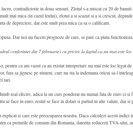
 lucru, contradictorie in doua sensuri. Zlotul s-a miscat cu 20 de banuti d
mult mai mica (in cazul leului), zlotul a si scazut si a si crescut, depind
inta de depreciere, dar este mult prea mica ca sa o calificam.
a opusa. Dar noi nu facem prognoze de curs, se pare ca piata functioneaza
drul conferintei din 7 februarie) cu privire la faptul ca nu mai este loc
, pentru ca am vazut ca au existat interpretari: nu mai este loc legat de
tor, fara sa jignesc pe nimeni, care nu sta la indemana oricui sa-l intelea
i tari.
himb real efectiv, adica la un curs ponderat nu numai fata de euro ci si f
e face in euro, restul se face in dolari si partial in alte valute, dar si p
m explicat si care este preocuparea noastra. Daca calculezi acesti indici i
ru ca preturile de consum din Romania, datorita reducerii TVA-ului, au fo