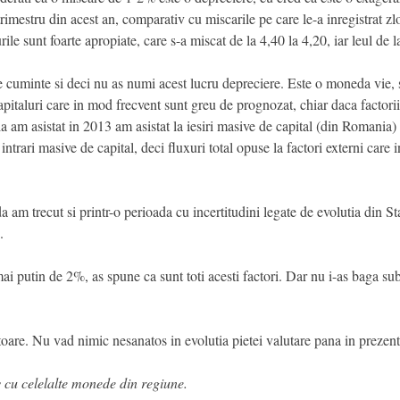
 trimestru din acest an, comparativ cu miscarile pe care le-a inregistrat
le sunt foarte apropiate, care s-a miscat de la 4,40 la 4,20, iar leul de l
e cuminte si deci nu as numi acest lucru depreciere. Este o moneda vie, s
apitaluri care in mod frecvent sunt greu de prognozat, chiar daca factorii
ia am asistat in 2013 am asistat la iesiri masive de capital (din Romania)
ntrari masive de capital, deci fluxuri total opuse la factori externi care 
am trecut si printr-o perioada cu incertitudini legate de evolutia din Stat
.
mai putin de 2%, as spune ca sunt toti acesti factori. Dar nu i-as baga s
oare. Nu vad nimic nesanatos in evolutia pietei valutare pana in prezent
v cu celelalte monede din regiune.