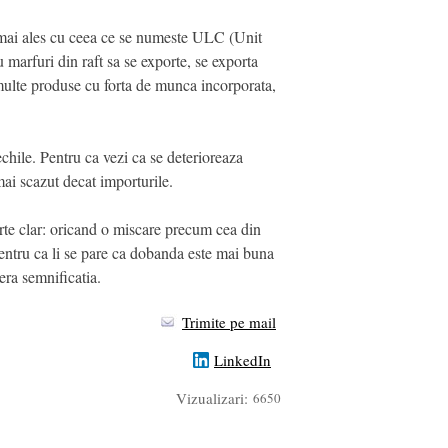
 si mai ales cu ceea ce se numeste ULC (Unit
 marfuri din raft sa se exporte, se exporta
a multe produse cu forta de munca incorporata,
echile. Pentru ca vezi ca se deterioreaza
 mai scazut decat importurile.
oarte clar: oricand o miscare precum cea din
 pentru ca li se pare ca dobanda este mai buna
era semnificatia.
Trimite pe mail
LinkedIn
Vizualizari:
6650