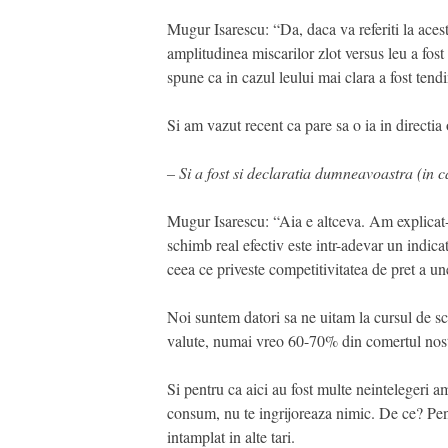
Mugur Isarescu: “Da, daca va referiti la acest
amplitudinea miscarilor zlot versus leu a fost 
spune ca in cazul leului mai clara a fost tend
Si am vazut recent ca pare sa o ia in directi
– Si a fost si declaratia dumneavoastra (in ca
Mugur Isarescu: “Aia e altceva. Am explicat-o
schimb real efectiv este intr-adevar un indica
ceea ce priveste competitivitatea de pret a une
Noi suntem datori sa ne uitam la cursul de sc
valute, numai vreo 60-70% din comertul nostru s
Si pentru ca aici au fost multe neintelegeri a
consum, nu te ingrijoreaza nimic. De ce? Pent
intamplat in alte tari.