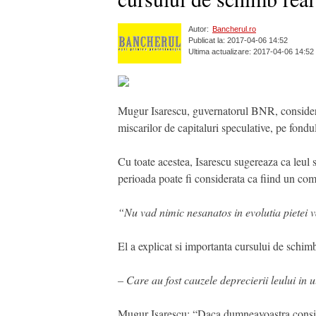
Autor:
Bancherul.ro
Publicat la: 2017-04-06 14:52
Ultima actualizare: 2017-04-06 14:52
Mugur Isarescu, guvernatorul BNR, considera 
miscarilor de capitaluri speculative, pe fondul 
Cu toate acestea, Isarescu sugereaza ca leul s
perioada poate fi considerata ca fiind un co
“Nu vad nimic nesanatos in evolutia pietei 
El a explicat si importanta cursului de schimb
– Care au fost cauzele deprecierii leului in
Mugur Isarescu: “Daca dumneavoastra consider