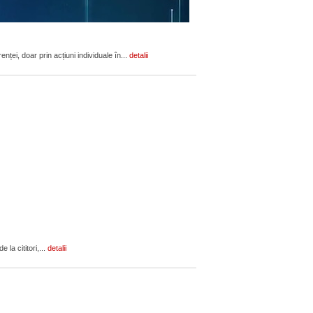
ței, doar prin acțiuni individuale în...
detalii
 la cititori,...
detalii