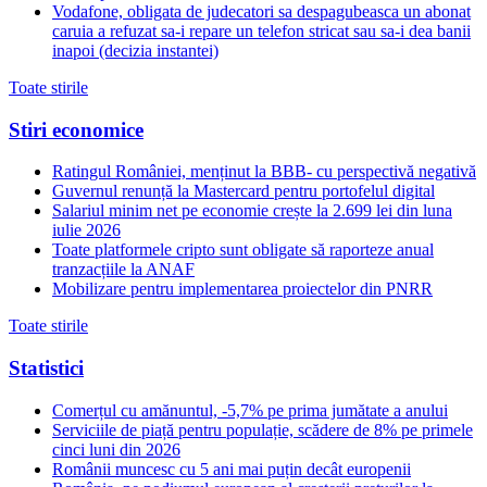
Vodafone, obligata de judecatori sa despagubeasca un abonat
caruia a refuzat sa-i repare un telefon stricat sau sa-i dea banii
inapoi (decizia instantei)
Toate stirile
Stiri economice
Ratingul României, menținut la BBB- cu perspectivă negativă
Guvernul renunță la Mastercard pentru portofelul digital
Salariul minim net pe economie crește la 2.699 lei din luna
iulie 2026
Toate platformele cripto sunt obligate să raporteze anual
tranzacțiile la ANAF
Mobilizare pentru implementarea proiectelor din PNRR
Toate stirile
Statistici
Comerțul cu amănuntul, -5,7% pe prima jumătate a anului
Serviciile de piață pentru populație, scădere de 8% pe primele
cinci luni din 2026
Românii muncesc cu 5 ani mai puțin decât europenii