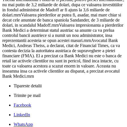
nu mai putin de 3,2 miliarde de dolari, dupa ce valoarea investitiilor
in fondul administrat de Madoff ar fi ajuns la 3,6 miliarde de
dolari.rnrnValoarea pierderilor ar putea fi, asadar, mai mare chiar si
decat cele anuntate de banca spaniola Sandander, de 3 miliarde de
dolari, in scandalul Madoff.rnrnValoarea impresionanta a pierderilor
Bank Medici a determinat statul austriac sa anunte ca va prelua
controlul bancii austriece si a numit un nou administrator, insa
reprezentantii acesteia se opun acestei masuri.rnrnAvocatul Bank
Medici, Andreas Theiss, a declarat, citat de Financial Times, ca va
contesta decizia la autoritatea austriaca de supraveghere a pietei
financiare (FMA). El a precizat ca Bank Medici nu este o banca de
retail iar activele clientilor nu sunt in pericol, fiind inca intacte, cu
toate ca valoarea acestora a scazut enorm in valoare. Aceasta nu
inseamna insa ca activele clientilor au disparat, a precizat avocatul
Bank Medici.rnrn
Tipareste detalii
Trimite pe mail
Facebook
LinkedIn
WhatsApp