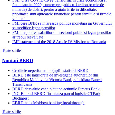
FMI: criza COVID-19 se transforma in criza economica si
financiara in 2020, suntem pregatiti cu 1 trilion (o mie de
miliarde) de dolari, pentru a ajuta tarile in dificultate;
prioritatea sunt ajutoarele financiare pentru familiile si firmele
vulnerabile
FMI cere BNR sa intareasca politica monetara iar Guvernului
sa modifice legea pensiilor
FMI: majorarea salariilor din sectorul public si legea pensiilor
ar trebui reevaluate
IMF statement of the 2018 Article IV Mission to Romania
Toate stirile
Noutati BERD
Creditele neperformante (npl) - statistici BERD
BERD este ingrijorata de investigatia autoritatilor din
Republica Moldova la Victoria Bank, subsidiara Bancii
Transilvania
BERD dezvaluie cat a platit pe actiunile Piraeus Bank
ING Bank si BERD finanteaza parcul logistic CTPark
Bucharest
EBRD hails Moldova banking breakthrough
Toate stirile