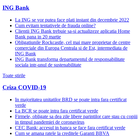
ING Bank
La ING se vor putea face plati instant din decembrie 2022
Cum evitam tentativele de frauda online?
Clientii ING Bank trebuie sa-si actualizeze aplicatia Home
Bank pana in 20 martie
Obligatiunile Rockcastle, cel mai mare proprietar de centre
comerciale din Europa Centrala si de Est, intermediata de
ING Bank
ING Bank transforma departamentul de responsabilitate
sociala intr-unul de sustenabilitate
Toate stirile
Criza COVID-19
In majoritatea unitatilor BRD se poate intra fara certificat
verde
La BCR se poate intra fara certificat verde
Firmele, obligate sa dea zile libere parintilor care stau cu copiii
in timpul pandemiei de coronavirus
CEC Bank: accesul in banca se face fara certificat verde
Cum se amana ratele la creditele Garanti BBVA