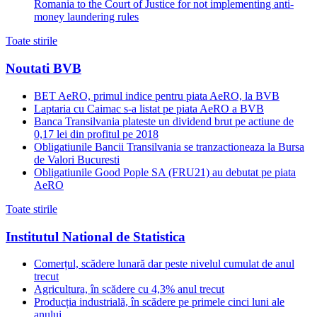
Romania to the Court of Justice for not implementing anti-
money laundering rules
Toate stirile
Noutati BVB
BET AeRO, primul indice pentru piata AeRO, la BVB
Laptaria cu Caimac s-a listat pe piata AeRO a BVB
Banca Transilvania plateste un dividend brut pe actiune de
0,17 lei din profitul pe 2018
Obligatiunile Bancii Transilvania se tranzactioneaza la Bursa
de Valori Bucuresti
Obligatiunile Good Pople SA (FRU21) au debutat pe piata
AeRO
Toate stirile
Institutul National de Statistica
Comerțul, scădere lunară dar peste nivelul cumulat de anul
trecut
Agricultura, în scădere cu 4,3% anul trecut
Producția industrială, în scădere pe primele cinci luni ale
anului