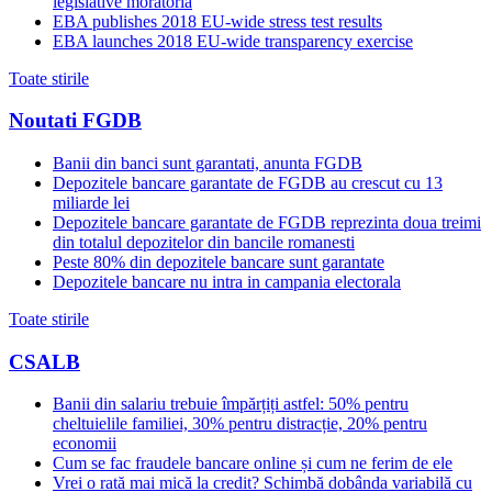
legislative moratoria
EBA publishes 2018 EU-wide stress test results
EBA launches 2018 EU-wide transparency exercise
Toate stirile
Noutati FGDB
Banii din banci sunt garantati, anunta FGDB
Depozitele bancare garantate de FGDB au crescut cu 13
miliarde lei
Depozitele bancare garantate de FGDB reprezinta doua treimi
din totalul depozitelor din bancile romanesti
Peste 80% din depozitele bancare sunt garantate
Depozitele bancare nu intra in campania electorala
Toate stirile
CSALB
Banii din salariu trebuie împărțiți astfel: 50% pentru
cheltuielile familiei, 30% pentru distracție, 20% pentru
economii
Cum se fac fraudele bancare online și cum ne ferim de ele
Vrei o rată mai mică la credit? Schimbă dobânda variabilă cu