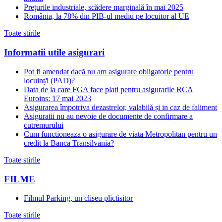
Prețurile industriale, scădere marginală în mai 2025
România, la 78% din PIB-ul mediu pe locuitor al UE
Toate stirile
Informatii utile asigurari
Pot fi amendat dacă nu am asigurare obligatorie pentru
locuință (PAD)?
Data de la care FGA face plati pentru asigurarile RCA
Euroins: 17 mai 2023
Asigurarea împotriva dezastrelor, valabilă și in caz de faliment
Asiguratii nu au nevoie de documente de confirmare a
cutremurului
Cum functioneaza o asigurare de viata Metropolitan pentru un
credit la Banca Transilvania?
Toate stirile
FILME
Filmul Parking, un cliseu plictisitor
Toate stirile