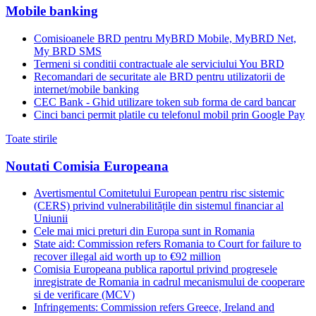
Mobile banking
Comisioanele BRD pentru MyBRD Mobile, MyBRD Net,
My BRD SMS
Termeni si conditii contractuale ale serviciului You BRD
Recomandari de securitate ale BRD pentru utilizatorii de
internet/mobile banking
CEC Bank - Ghid utilizare token sub forma de card bancar
Cinci banci permit platile cu telefonul mobil prin Google Pay
Toate stirile
Noutati Comisia Europeana
Avertismentul Comitetului European pentru risc sistemic
(CERS) privind vulnerabilitățile din sistemul financiar al
Uniunii
Cele mai mici preturi din Europa sunt in Romania
State aid: Commission refers Romania to Court for failure to
recover illegal aid worth up to €92 million
Comisia Europeana publica raportul privind progresele
inregistrate de Romania in cadrul mecanismului de cooperare
si de verificare (MCV)
Infringements: Commission refers Greece, Ireland and