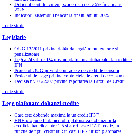
Deficitul contului curent, scădere cu peste 5% în ianuarie
2026
Indicatorii sistemului bancar la finalul anului 2025
Toate stirile
Legislatie
OUG 13/2011 privind dobânda legală remuneratorie și
penalizatoare
Legea 243 din 2024 privind plafonarea dobânzilor la creditele
IFN
Proiectul OUG privind contractele de credit de consum
Proiectul de Lege privind contractele de credit de consum
Decizia nr.105/2007 privind raportarea la Biroul de Credit
Toate stirile
Lege plafonare dobanzi credite
Care este dobanda maxima la un credit IFN?
BNR propune Parlamentului plafonarea dobanzilor la
creditele bancilor intre 1,5 si 4 ori peste DAE medie, in
functie de tipul creditului; in cazul IFN-urilor, plafonarea