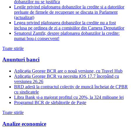
dobanzilor nu se justifica
Legile privind plafonarea dobanzilor la credite si a datoriilor
preluate de firmele de recuperare se discuta in Parlament
(actualizat)
Legea privind plafonarea dobanzilor la credite nu a fost
inclusa pe ordinea de zi a comisiilor din Camera Deputatilor
Senatorul Zamfir, despre plafonarea dobanzilor la credite:
numai bou-i consecvent!
Toate stirile
Anunturi banci
Aplicația George BCR are o nouă versiune, cu Travel Hub
Aplicația George BCR va necesita iOS 17.7 începând cu
versiunea 26.26
BRD aderă la contractul colectiv de muncă încheiat de CPBR
cu sindicatele
Libra Bank și-a majorat profitul cu 20%, la 324 milioane lei
Programul BCR de sărbătorile de Paște
Toate stirile
Analize economice