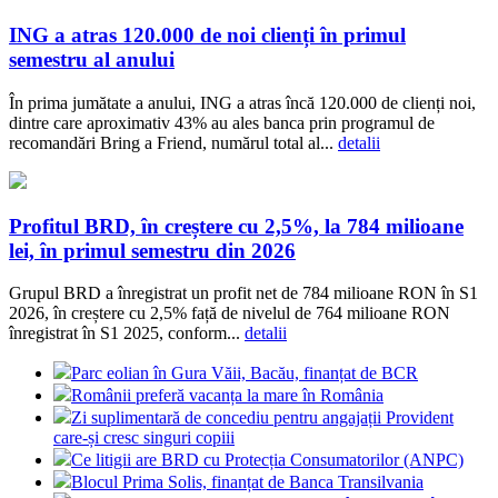
ING a atras 120.000 de noi clienți în primul
semestru al anului
În prima jumătate a anului, ING a atras încă 120.000 de clienți noi,
dintre care aproximativ 43% au ales banca prin programul de
recomandări Bring a Friend, numărul total al...
detalii
Profitul BRD, în creștere cu 2,5%, la 784 milioane
lei, în primul semestru din 2026
Grupul BRD a înregistrat un profit net de 784 milioane RON în S1
2026, în creștere cu 2,5% față de nivelul de 764 milioane RON
înregistrat în S1 2025, conform...
detalii
Parc eolian în Gura Văii, Bacău, finanțat de BCR
Românii preferă vacanța la mare în România
Zi suplimentară de concediu pentru angajații Provident
care-și cresc singuri copiii
Ce litigii are BRD cu Protecția Consumatorilor (ANPC)
Blocul Prima Solis, finanțat de Banca Transilvania