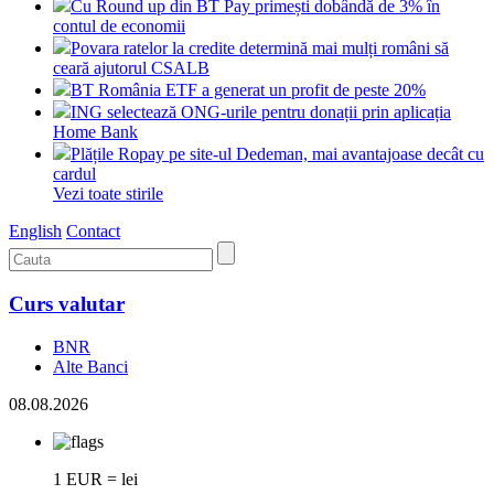
Cu Round up din BT Pay primești dobândă de 3% în
contul de economii
Povara ratelor la credite determină mai mulți români să
ceară ajutorul CSALB
BT România ETF a generat un profit de peste 20%
ING selectează ONG-urile pentru donații prin aplicația
Home Bank
Plățile Ropay pe site-ul Dedeman, mai avantajoase decât cu
cardul
Vezi toate stirile
English
Contact
Curs valutar
BNR
Alte Banci
08.08.2026
1 EUR = lei