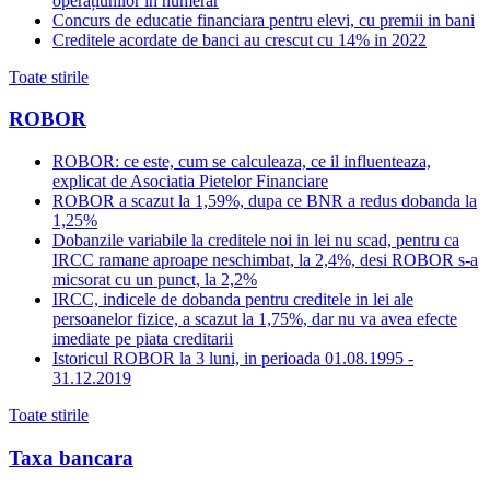
operațiunilor în numerar
Concurs de educatie financiara pentru elevi, cu premii in bani
Creditele acordate de banci au crescut cu 14% in 2022
Toate stirile
ROBOR
ROBOR: ce este, cum se calculeaza, ce il influenteaza,
explicat de Asociatia Pietelor Financiare
ROBOR a scazut la 1,59%, dupa ce BNR a redus dobanda la
1,25%
Dobanzile variabile la creditele noi in lei nu scad, pentru ca
IRCC ramane aproape neschimbat, la 2,4%, desi ROBOR s-a
micsorat cu un punct, la 2,2%
IRCC, indicele de dobanda pentru creditele in lei ale
persoanelor fizice, a scazut la 1,75%, dar nu va avea efecte
imediate pe piata creditarii
Istoricul ROBOR la 3 luni, in perioada 01.08.1995 -
31.12.2019
Toate stirile
Taxa bancara