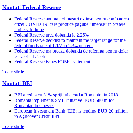
Noutati Federal Reserve
Federal Reserve anunta noi masuri extinse pentru combaterea
crizei COVID-19, care produce pagube "imense" in Statele
Unite si in lume
Federal Reserve urca dobanda la 2,25%
Federal Reserve decided to maintain the target range for the
federal funds rate at 1-1/2 to 1-3/4 percent
Federal Reserve majoreaza dobanda de referinta pentru dolar
la 1,5% - 1,75%
Federal Reserve issues FOMC statement
Toate stirile
Noutati BEI
BEI a redus cu 31% sprijinul acordat Romaniei in 2018
Romania implements SME Initiative: EUR 580 m for
Romanian businesses
European Investment Bank (EIB) is lending EUR 20 million
to Agricover Credit IFN
Toate stirile