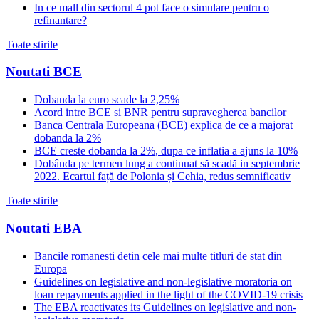
In ce mall din sectorul 4 pot face o simulare pentru o
refinantare?
Toate stirile
Noutati BCE
Dobanda la euro scade la 2,25%
Acord intre BCE si BNR pentru supravegherea bancilor
Banca Centrala Europeana (BCE) explica de ce a majorat
dobanda la 2%
BCE creste dobanda la 2%, dupa ce inflatia a ajuns la 10%
Dobânda pe termen lung a continuat să scadă in septembrie
2022. Ecartul față de Polonia și Cehia, redus semnificativ
Toate stirile
Noutati EBA
Bancile romanesti detin cele mai multe titluri de stat din
Europa
Guidelines on legislative and non-legislative moratoria on
loan repayments applied in the light of the COVID-19 crisis
The EBA reactivates its Guidelines on legislative and non-