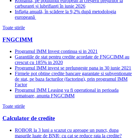
România, pe podiumul european al creșterii prețurilor la
carburanți și lubrifianți în iunie 2026
Inflația anuală, în scădere la 9,2% după metodologia
europeană
Toate stirile
FNGCIMM
Programul IMM Invest continua si in 2021
Garantiile de stat pentru credite acordate de FNGCIMM au
crescut cu 185% in 2020
Programul IMM invest se prelungeste pana in 30 iunie 2021
Firmele pot obtine credite bancare garantate si subventionate
de stat, pe baza facturilor (factoring), prin programul IMM
Factor
Programul IMM Leasing va fi operational in perioada
urmatoare, anunta FNGCIMM
Toate stirile
Calculator de credite
ROBOR la 3 luni a scazut cu aproape un punct, dupa
masurile luate de BNR; cu cat se reduce rata la credite?