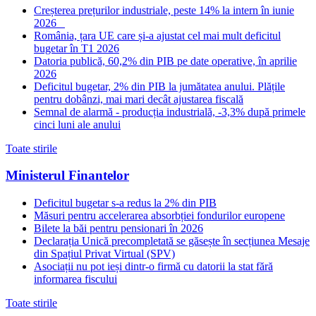
Creșterea prețurilor industriale, peste 14% la intern în iunie
2026
România, țara UE care și-a ajustat cel mai mult deficitul
bugetar în T1 2026
Datoria publică, 60,2% din PIB pe date operative, în aprilie
2026
Deficitul bugetar, 2% din PIB la jumătatea anului. Plățile
pentru dobânzi, mai mari decât ajustarea fiscală
Semnal de alarmă - producția industrială, -3,3% după primele
cinci luni ale anului
Toate stirile
Ministerul Finantelor
Deficitul bugetar s-a redus la 2% din PIB
Măsuri pentru accelerarea absorbției fondurilor europene
Bilete la băi pentru pensionari în 2026
Declarația Unică precompletată se găsește în secțiunea Mesaje
din Spațiul Privat Virtual (SPV)
Asociații nu pot ieși dintr-o firmă cu datorii la stat fără
informarea fiscului
Toate stirile