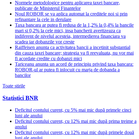
Normele metodologice pentru aplicarea taxei bancare,
publicate de Ministerul Finantelor
Noul ROBOR se va aplica automat la creditele noi si prin
refinantare la cele in derulare
Taxa bancara ar putea fi redusa de la 1,2% la 0,4% la bancile
mari si 0,2% la cele mici, insa bancherii avertizeaza ca
indiferent de nivelul acesteia, intermedierea financiara va
scadea iar dobanzile vor creste
Raiffeisen anunta ca activitatea bancii a incetinit substantial
din cauza taxei bancare; strategia va fi reevaluata, nu vor mai
fi acordate credite cu dobanzi mici
Tariceanu anunta un acord de principiu privind taxa bancara:
ROBOR-ul ar putea fi inlocuit cu marja de dobanda a
bancilor
Toate stirile
Statistici BNR
Deficitul contului curent, cu 5% mai mic după primele cinci
luni ale anului
Deficitul contului curent, cu 12% mai mic după prima treime a
anului
Deficitul contului curent, cu 12% mai mic după primele două
luni ale anului