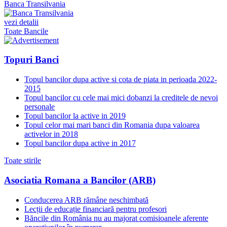
Banca Transilvania
vezi detalii
Toate Bancile
Topuri Banci
Topul bancilor dupa active si cota de piata in perioada 2022-
2015
Topul bancilor cu cele mai mici dobanzi la creditele de nevoi
personale
Topul bancilor la active in 2019
Topul celor mai mari banci din Romania dupa valoarea
activelor in 2018
Topul bancilor dupa active in 2017
Toate stirile
Asociatia Romana a Bancilor (ARB)
Conducerea ARB rămâne neschimbată
Lecții de educație financiară pentru profesori
Băncile din România nu au majorat comisioanele aferente