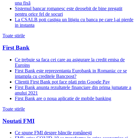
una fixă
Sistemul bancar romanesc este deosebit de bine pregatit
pentru orice fel de socuri
La CSALB poti castiga un litigiu cu banca pe care l-ai pierde
in instanta
Toate stirile
First Bank
Ce trebuie sa faca cei care au asigurare la credit emisa de
Euroins
First Bank este reprezentanta Eurobank in Romania: ce se
intampla cu creditele Bancpost?
Clientii First Bank pot face plati prin Google Pay
First Bank anunta rezultatele financiare din prima jumatate a
anului 2021
First Bank are o noua aplicatie de mobile banking
Toate stirile
Noutati FMI
Ce spune FMI despre băncile românești