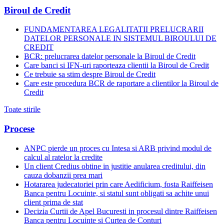
Biroul de Credit
FUNDAMENTAREA LEGALITATII PRELUCRARII
DATELOR PERSONALE IN SISTEMUL BIROULUI DE
CREDIT
BCR: prelucrarea datelor personale la Biroul de Credit
Care banci si IFN-uri raporteaza clientii la Biroul de Credit
Ce trebuie sa stim despre Biroul de Credit
Care este procedura BCR de raportare a clientilor la Biroul de
Credit
Toate stirile
Procese
ANPC pierde un proces cu Intesa si ARB privind modul de
calcul al ratelor la credite
Un client Credius obtine in justitie anularea creditului, din
cauza dobanzii prea mari
Hotararea judecatoriei prin care Aedificium, fosta Raiffeisen
Banca pentru Locuinte, si statul sunt obligati sa achite unui
client prima de stat
Decizia Curtii de Apel Bucuresti in procesul dintre Raiffeisen
Banca pentru Locuinte si Curtea de Conturi