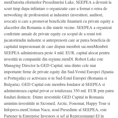
rnrnDatorita eforturilor Presedintelui Luke, SEEPEA a devenit la
scurt timp dupa infiintare o organizatie care a format o retea de
networking de profesionisti ai industriei (investitori, auditori,
avocati) si care a promovat beneficiile finantarii cu private equity a
afacerilor din Romania si din statele vecine. SEEPEA a organizat
conferinte anuale de private equity cu scopul de a reuni toti
jucatoriirndin industrie si antreprenorii care ar putea beneficia de
capitalul impresionant de care dispun membrii sai.rnrnMembrii
SEEPEA administreaza peste 4 mld. EUR, capital alocat pentru
investitii in companiile din regiune.rnrnDl. Robert Luke este
Managing Director la GED Capital, una dintre cele mai
importante firme de private equity din Sud-Vestul Europei (Spania
si Portugalia) ce activeaza si in Sud-Estul Europei (Romania si
Bulgaria). GED Capital este membru fondator al SEEPEA si
administreaza capital privat ce totalizeaza 350 mil. EUR prin patru
fonduri distincte. Dintre investitiile GED Capital in Romania
amintim investitiile in Sicomed, Arctic, Fonomat, Happy Tour si
Infopress.rnrnCristian Nacu, noul Presedinte al SEEPEA, este
Partener la Enterprise Investors si sef al Reprezentanţei EI în