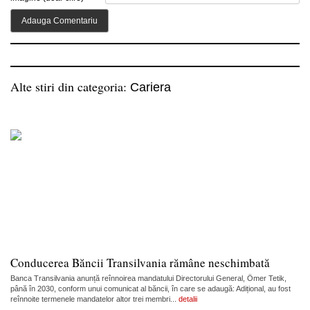
Alte stiri din categoria:
Cariera
Conducerea Băncii Transilvania rămâne neschimbată
Banca Transilvania anunță reînnoirea mandatului Directorului General, Ömer Tetik,
până în 2030, conform unui comunicat al băncii, în care se adaugă: Adițional, au fost
reînnoite termenele mandatelor altor trei membri...
detalii