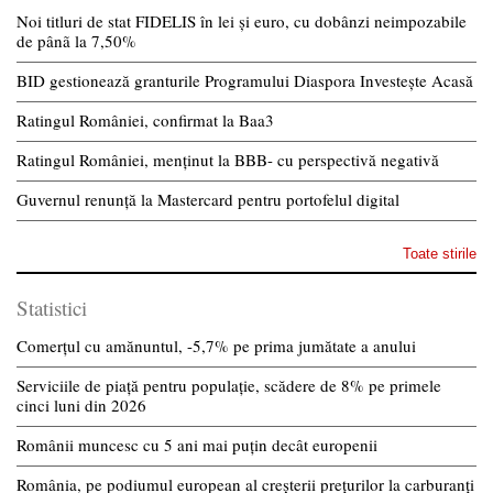
Noi titluri de stat FIDELIS în lei și euro, cu dobânzi neimpozabile
de pânã la 7,50%
BID gestionează granturile Programului Diaspora Investește Acasă
Ratingul României, confirmat la Baa3
Ratingul României, menținut la BBB- cu perspectivă negativă
Guvernul renunță la Mastercard pentru portofelul digital
Toate stirile
Statistici
Comerțul cu amănuntul, -5,7% pe prima jumătate a anului
Serviciile de piață pentru populație, scădere de 8% pe primele
cinci luni din 2026
Românii muncesc cu 5 ani mai puțin decât europenii
România, pe podiumul european al creșterii prețurilor la carburanți