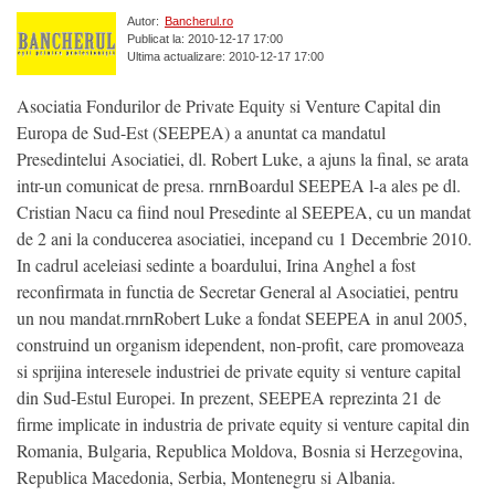
Autor:
Bancherul.ro
Publicat la: 2010-12-17 17:00
Ultima actualizare: 2010-12-17 17:00
Asociatia Fondurilor de Private Equity si Venture Capital din
Europa de Sud-Est (SEEPEA) a anuntat ca mandatul
Presedintelui Asociatiei, dl. Robert Luke, a ajuns la final, se arata
intr-un comunicat de presa. rnrnBoardul SEEPEA l-a ales pe dl.
Cristian Nacu ca fiind noul Presedinte al SEEPEA, cu un mandat
de 2 ani la conducerea asociatiei, incepand cu 1 Decembrie 2010.
In cadrul aceleiasi sedinte a boardului, Irina Anghel a fost
reconfirmata in functia de Secretar General al Asociatiei, pentru
un nou mandat.rnrnRobert Luke a fondat SEEPEA in anul 2005,
construind un organism idependent, non-profit, care promoveaza
si sprijina interesele industriei de private equity si venture capital
din Sud-Estul Europei. In prezent, SEEPEA reprezinta 21 de
firme implicate in industria de private equity si venture capital din
Romania, Bulgaria, Republica Moldova, Bosnia si Herzegovina,
Republica Macedonia, Serbia, Montenegru si Albania.