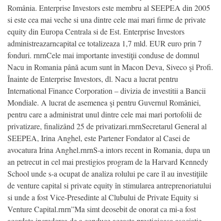
România. Enterprise Investors este membru al SEEPEA din 2005
si este cea mai veche si una dintre cele mai mari firme de private
equity din Europa Centrala si de Est. Enterprise Investors
administreazarncapital ce totalizeaza 1,7 mld. EUR euro prin 7
fonduri. rnrnCele mai importante investiţii conduse de domnul
Nacu in Romania până acum sunt în Macon Deva, Siveco şi Profi.
Înainte de Enterprise Investors, dl. Nacu a lucrat pentru
International Finance Corporation – divizia de investitii a Bancii
Mondiale. A lucrat de asemenea şi pentru Guvernul României,
pentru care a administrat unul dintre cele mai mari portofolii de
privatizare, finalizând 25 de privatizari.rnrnSecretarul General al
SEEPEA, Irina Anghel, este Partener Fondator al Casei de
avocatura Irina Anghel.rnrnS-a intors recent in Romania, dupa un
an petrecut in cel mai prestigios program de la Harvard Kennedy
School unde s-a ocupat de analiza rolului pe care îl au investiţiile
de venture capital si private equity în stimularea antreprenoriatului
si unde a fost Vice-Presedinte al Clubului de Private Equity si
Venture Capital.rnrn”Ma simt deosebit de onorat ca mi-a fost
acordata increderea de a conduce aceasta prestigioasa asociatie