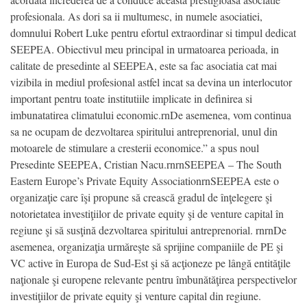
profesionala. As dori sa ii multumesc, in numele asociatiei,
domnului Robert Luke pentru efortul extraordinar si timpul dedicat
SEEPEA. Obiectivul meu principal in urmatoarea perioada, in
calitate de presedinte al SEEPEA, este sa fac asociatia cat mai
vizibila in mediul profesional astfel incat sa devina un interlocutor
important pentru toate institutiile implicate in definirea si
imbunatatirea climatului economic.rnDe asemenea, vom continua
sa ne ocupam de dezvoltarea spiritului antreprenorial, unul din
motoarele de stimulare a cresterii economice.” a spus noul
Presedinte SEEPEA, Cristian Nacu.rnrnSEEPEA – The South
Eastern Europe’s Private Equity AssociationrnSEEPEA este o
organizaţie care îşi propune să crească gradul de înţelegere şi
notorietatea investiţiilor de private equity şi de venture capital în
regiune şi să susţină dezvoltarea spiritului antreprenorial. rnrnDe
asemenea, organizaţia urmăreşte să sprijine companiile de PE şi
VC active în Europa de Sud-Est şi să acţioneze pe lângă entităţile
naţionale şi europene relevante pentru îmbunătăţirea perspectivelor
investiţiilor de private equity şi venture capital din regiune.