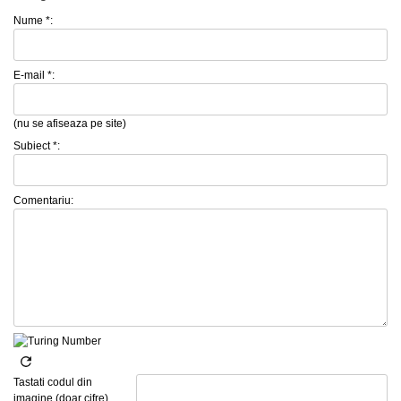
Nume *:
E-mail *:
(nu se afiseaza pe site)
Subiect *:
Comentariu:
Tastati codul din
imagine (doar cifre)