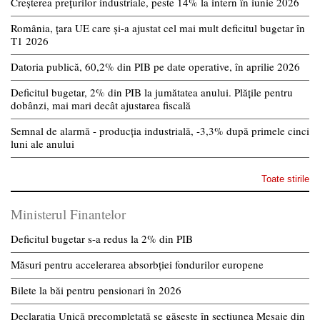
Creșterea prețurilor industriale, peste 14% la intern în iunie 2026
România, țara UE care și-a ajustat cel mai mult deficitul bugetar în
T1 2026
Datoria publică, 60,2% din PIB pe date operative, în aprilie 2026
Deficitul bugetar, 2% din PIB la jumătatea anului. Plățile pentru
dobânzi, mai mari decât ajustarea fiscală
Semnal de alarmă - producția industrială, -3,3% după primele cinci
luni ale anului
Toate stirile
Ministerul Finantelor
Deficitul bugetar s-a redus la 2% din PIB
Măsuri pentru accelerarea absorbției fondurilor europene
Bilete la băi pentru pensionari în 2026
Declarația Unică precompletată se găsește în secțiunea Mesaje din