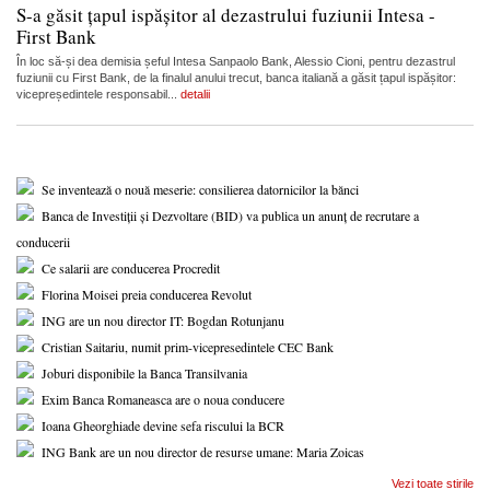
S-a găsit țapul ispășitor al dezastrului fuziunii Intesa -
First Bank
În loc să-și dea demisia șeful Intesa Sanpaolo Bank, Alessio Cioni, pentru dezastrul
fuziunii cu First Bank, de la finalul anului trecut, banca italiană a găsit țapul ispășitor:
vicepreședintele responsabil...
detalii
Se inventează o nouă meserie: consilierea datornicilor la bănci
Banca de Investiții și Dezvoltare (BID) va publica un anunț de recrutare a
conducerii
Ce salarii are conducerea Procredit
Florina Moisei preia conducerea Revolut
ING are un nou director IT: Bogdan Rotunjanu
Cristian Saitariu, numit prim-vicepresedintele CEC Bank
Joburi disponibile la Banca Transilvania
Exim Banca Romaneasca are o noua conducere
Ioana Gheorghiade devine sefa riscului la BCR
ING Bank are un nou director de resurse umane: Maria Zoicas
Vezi toate stirile