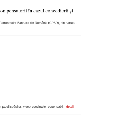
compensatorii în cazul concedierii și
ul Patronatelor Bancare din România (CPBR), din partea...
it țapul ispășitor: vicepreședintele responsabil...
detalii