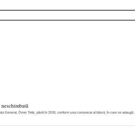
e neschimbată
ui General, Ömer Tetik, până în 2030, conform unui comunicat al băncii, în care se adaugă: Adi