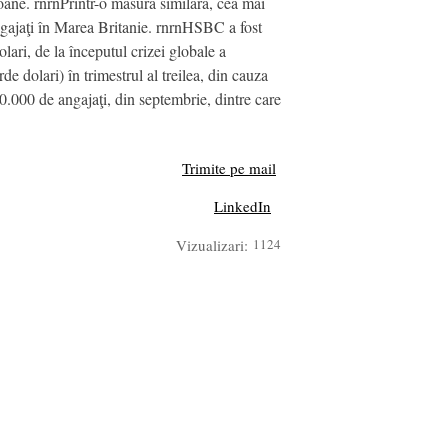
oane. rnrnPrintr-o măsură similară, cea mai
ajaţi în Marea Britanie. rnrnHSBC a fost
lari, de la începutul crizei globale a
e dolari) în trimestrul al treilea, din cauza
90.000 de angajaţi, din septembrie, dintre care
Trimite pe mail
LinkedIn
Vizualizari:
1124