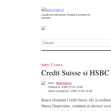
Lauda mă rușinează, fiindcă o cerșesc în
ascuns.
|
BANCI
Cariera
Credit Suisse si HSBC 
Autor:
Bancherul.ro
Publicat la: 2008-12-02 16:08
Ultima actualizare: 2008-12-02 16:08
Banca elveţiană Credit Suisse AG şi creditor
Marea Depresiune, continuă să afecteze secto