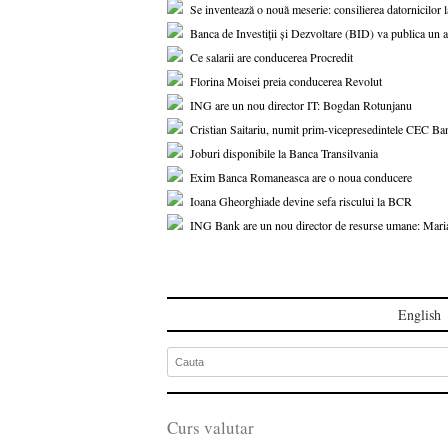
Se inventează o nouă meserie: consilierea datornicilor l
Banca de Investiții și Dezvoltare (BID) va publica un a
Ce salarii are conducerea Procredit
Florina Moisei preia conducerea Revolut
ING are un nou director IT: Bogdan Rotunjanu
Cristian Saitariu, numit prim-vicepresedintele CEC Ba
Joburi disponibile la Banca Transilvania
Exim Banca Romaneasca are o noua conducere
Ioana Gheorghiade devine sefa riscului la BCR
ING Bank are un nou director de resurse umane: Mari
English
Curs valutar