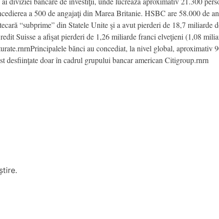
 ai diviziei bancare de investiţii, unde lucrează aproximativ 21.300 pers
edierea a 500 de angajaţi din Marea Britanie. HSBC are 58.000 de ang
tecară “subprime” din Statele Unite şi a avut pierderi de 18,7 miliarde do
it Suisse a afişat pierderi de 1,26 miliarde franci elveţieni (1,08 miliard
cturate.rnrnPrincipalele bănci au concediat, la nivel global, aproximativ 
t desfiinţate doar în cadrul grupului bancar american Citigroup.rnrn
tire.