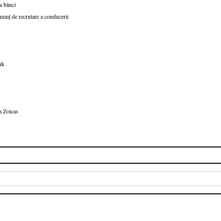
a bănci
nunț de recrutare a conducerii
nk
a Zoicas