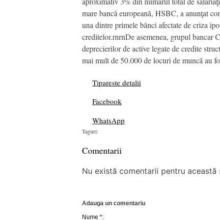
aproximativ 3% din numărul total de salariaţi
mare bancă europeană, HSBC, a anunţat conc
una dintre primele bănci afectate de criza ipo
creditelor.rnrnDe asemenea, grupul bancar Cred
deprecierilor de active legate de credite stru
mai mult de 50.000 de locuri de muncă au fos
Tipareste detalii
Facebook
WhatsApp
Taguri:
Comentarii
Nu există comentarii pentru această ș
Adauga un comentariu
Nume *: