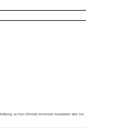
țional, au fost reînnoite termenele mandatelor altor trei