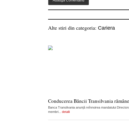
Alte stiri din categoria:
Cariera
Conducerea Băncii Transilvania rămân
Banca Transilvania anunță reînnoirea mandatului Directorul
membri...
detalii