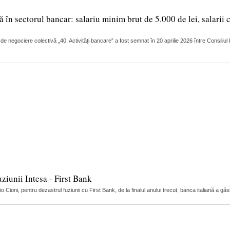
în sectorul bancar: salariu minim brut de 5.000 de lei, salarii 
 de negociere colectivă „40. Activități bancare” a fost semnat în 20 aprilie 2026 între Consili
uziunii Intesa - First Bank
Cioni, pentru dezastrul fuziunii cu First Bank, de la finalul anului trecut, banca italiană a găs