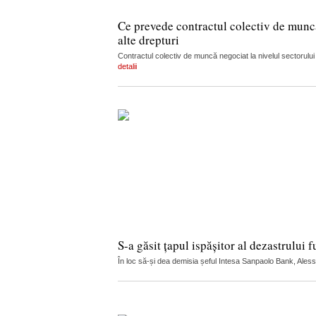
Ce prevede contractul colectiv de muncă 
alte drepturi
Contractul colectiv de muncă negociat la nivelul sectorului
detalii
S-a găsit țapul ispășitor al dezastrului f
În loc să-și dea demisia șeful Intesa Sanpaolo Bank, Alessio 