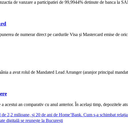
ranzactia de vanzare a participatiei de 99,9944% detinute de banca la S
ard
unerea de numerar direct pe cardurile Visa și Mastercard emise de ori
ânia a avut rolul de Mandated Lead Arranger (aranjor principal mandatat) 
ere
 acestui an comparativ cu anul anterior. În același timp, depozitele atras
al de 2,2 milioane, și 20 de ani de Home’Bank. Cum s-a schimbat relați
ate digitală se reunește la București