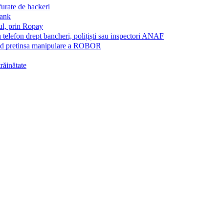
furate de hackeri
Bank
ul, prin Ropay
a telefon drept bancheri, polițiști sau inspectori ANAF
vind pretinsa manipulare a ROBOR
trăinătate