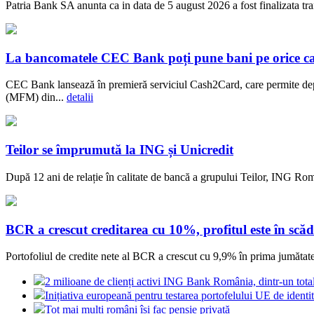
Patria Bank SA anunta ca in data de 5 august 2026 a fost finalizata t
La bancomatele CEC Bank poți pune bani pe orice c
CEC Bank lansează în premieră serviciul Cash2Card, care permite dep
(MFM) din...
detalii
Teilor se împrumută la ING și Unicredit
După 12 ani de relație în calitate de bancă a grupului Teilor, ING Rom
BCR a crescut creditarea cu 10%, profitul este în scăd
Portofoliul de credite nete al BCR a crescut cu 9,9% în prima jumătate a
2 milioane de clienți activi ING Bank România, dintr-un tot
Inițiativa europeană pentru testarea portofelului UE de identit
Tot mai mulți români își fac pensie privată