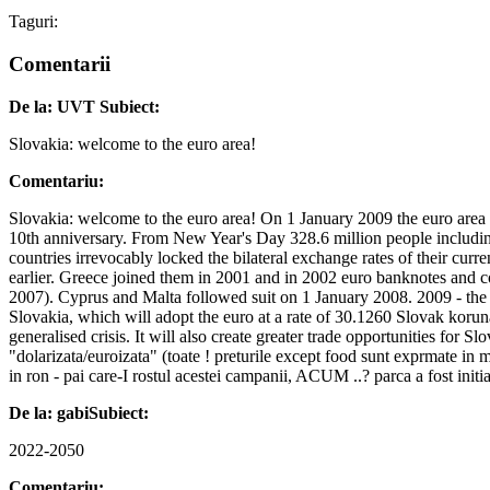
Taguri:
Comentarii
De la: UVT
Subiect:
Slovakia: welcome to the euro area!
Comentariu:
Slovakia: welcome to the euro area! On 1 January 2009 the euro area w
10th anniversary. From New Year's Day 328.6 million people including
countries irrevocably locked the bilateral exchange rates of their c
earlier. Greece joined them in 2001 and in 2002 euro banknotes and c
2007). Cyprus and Malta followed suit on 1 January 2008. 2009 - the ye
Slovakia, which will adopt the euro at a rate of 30.1260 Slovak koru
generalised crisis. It will also create greater trade opportunities for
"dolarizata/euroizata" (toate ! preturile except food sunt exprmate in
in ron - pai care-I rostul acestei campanii, ACUM ..? parca a fost init
De la: gabi
Subiect:
2022-2050
Comentariu: