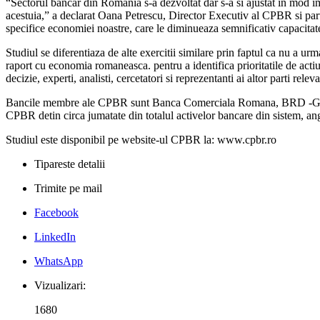
“Sectorul bancar din Romania s-a dezvoltat dar s-a si ajustat în mod imp
acestuia,” a declarat Oana Petrescu, Director Executiv al CPBR si part
specifice economiei noastre, care le diminueaza semnificativ capacitate
Studiul se diferentiaza de alte exercitii similare prin faptul ca nu a urm
raport cu economia romaneasca. pentru a identifica prioritatile de act
decizie, experti, analisti, cercetatori si reprezentanti ai altor parti rele
Bancile membre ale CPBR sunt Banca Comerciala Romana, BRD ‐Grou
CPBR detin circa jumatate din totalul activelor bancare din sistem, anga
Studiul este disponibil pe website-ul CPBR la: www.cpbr.ro
Tipareste detalii
Trimite pe mail
Facebook
LinkedIn
WhatsApp
Vizualizari:
1680