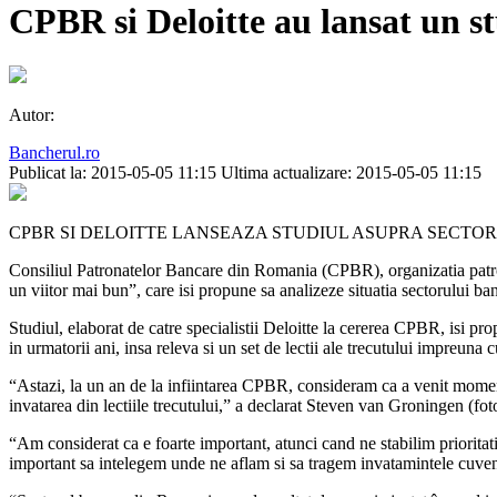
CPBR si Deloitte au lansat un st
Autor:
Bancherul.ro
Publicat la: 2015-05-05 11:15
Ultima actualizare: 2015-05-05 11:15
CPBR SI DELOITTE LANSEAZA STUDIUL ASUPRA SECTORULU
Consiliul Patronatelor Bancare din Romania (CPBR), organizatia patron
un viitor mai bun”, care isi propune sa analizeze situatia sectorului b
Studiul, elaborat de catre specialistii Deloitte la cererea CPBR, isi pro
in urmatorii ani, insa releva si un set de lectii ale trecutului impreuna cu
“Astazi, la un an de la infiintarea CPBR, consideram ca a venit moment
invatarea din lectiile trecutului,” a declarat Steven van Groningen (fo
“Am considerat ca e foarte important, atunci cand ne stabilim prioritat
important sa intelegem unde ne aflam si sa tragem invatamintele cuveni