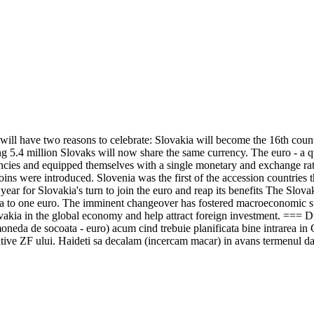
ill have two reasons to celebrate: Slovakia will become the 16th countr
 5.4 million Slovaks will now share the same currency. The euro - a q
urrencies and equipped themselves with a single monetary and exchange 
oins were introduced. Slovenia was the first of the accession countries
ar for Slovakia's turn to join the euro and reap its benefits The Slova
na to one euro. The imminent changeover has fostered macroeconomic stab
 Slovakia in the global economy and help attract foreign investment. ===
 moneda de socoata - euro) acum cind trebuie planificata bine intrarea i
iative ZF ului. Haideti sa decalam (incercam macar) in avans termenul dac