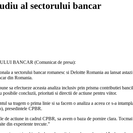
udiu al sectorului bancar
I BANCAR (Comunicat de presa):
ala a sectorului bancar romanesc si Deloitte Romania au lansat astazi 
ancar din Romania.
pune sa efectueze aceasta analiza inclusiv prin prisma contributiei bancilo
 posibile concluzii, prioritati si directii de actiune pentru viitor.
ul sa tragem o prima linie si sa facem o analiza a aceea ce s-a intamplat
to), presedintele CPBR.
ile de actiune in cadrul CPBR, sa avem o baza de pornire clara. Tocmai d
te din experiente trecute.”