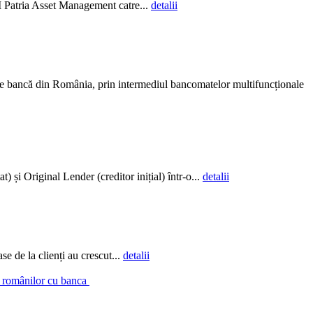
AI Patria Asset Management catre...
detalii
ce bancă din România, prin intermediul bancomatelor multifuncționale
și Original Lender (creditor inițial) într-o...
detalii
e de la clienți au crescut...
detalii
a românilor cu banca