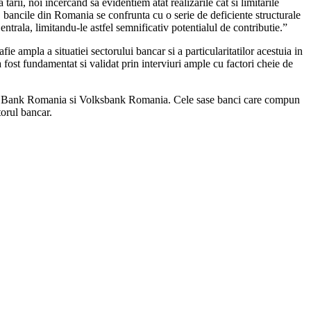
rii, noi incercand sa evidentiem atat realizarile cat si limitarile
 bancile din Romania se confrunta cu o serie de deficiente structurale
trala, limitandu-le astfel semnificativ potentialul de contributie.”
fie ampla a situatiei sectorului bancar si a particularitatilor acestuia in
ost fundamentat si validat prin interviuri ample cu factori cheie de
 Bank Romania si Volksbank Romania. Cele sase banci care compun
torul bancar.