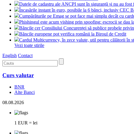
Datele de cadastru ale ANCPI sunt în siguranță și nu au fost 
Încasările instant în euro, posibile la 6 bănci, inclusiv CEC 
Cumpărăturile pe Emag se pot face mai simplu decât cu card
Phishingul este acum vishing prin spoofing: escrocii se dau l
Băncile cer Consiliului Concurenței să publice probele pri
Băncile europene pot verifica românii la Biroul de Credit
Cardul Multicurrency, în zece valute, util pentru călătorii în s
Vezi toate stirile
English
Contact
Curs valutar
BNR
Alte Banci
08.08.2026
1 EUR = lei