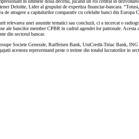
resionant in ultimele doua decenii, jucand un rol central în dezvoltarea ta
ener Deloitte, Lider al grupului de expertiza financiar-bancara. “Totusi,
a de atragere a capitalurilor comparativ cu celelalte banci din Europa Cen
arit relevarea unei anumite tematici sau concluzii, ci a incercat o radiogra
iune ale bancilor member CPBR in cadrul agendei lor patronale. Acesta a f
vante din sectorul bancar.
pe Societe Generale, Raiffeisen Bank, UniCredit‐Tiriac Bank, ING
jatii acestora reprezentand peste o treime din totalul lucratorilor in sec