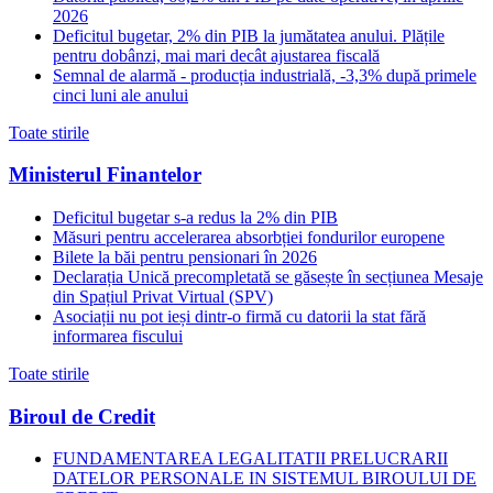
2026
Deficitul bugetar, 2% din PIB la jumătatea anului. Plățile
pentru dobânzi, mai mari decât ajustarea fiscală
Semnal de alarmă - producția industrială, -3,3% după primele
cinci luni ale anului
Toate stirile
Ministerul Finantelor
Deficitul bugetar s-a redus la 2% din PIB
Măsuri pentru accelerarea absorbției fondurilor europene
Bilete la băi pentru pensionari în 2026
Declarația Unică precompletată se găsește în secțiunea Mesaje
din Spațiul Privat Virtual (SPV)
Asociații nu pot ieși dintr-o firmă cu datorii la stat fără
informarea fiscului
Toate stirile
Biroul de Credit
FUNDAMENTAREA LEGALITATII PRELUCRARII
DATELOR PERSONALE IN SISTEMUL BIROULUI DE