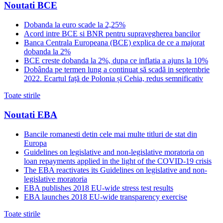
Noutati BCE
Dobanda la euro scade la 2,25%
Acord intre BCE si BNR pentru supravegherea bancilor
Banca Centrala Europeana (BCE) explica de ce a majorat
dobanda la 2%
BCE creste dobanda la 2%, dupa ce inflatia a ajuns la 10%
Dobânda pe termen lung a continuat să scadă in septembrie
2022. Ecartul față de Polonia și Cehia, redus semnificativ
Toate stirile
Noutati EBA
Bancile romanesti detin cele mai multe titluri de stat din
Europa
Guidelines on legislative and non-legislative moratoria on
loan repayments applied in the light of the COVID-19 crisis
The EBA reactivates its Guidelines on legislative and non-
legislative moratoria
EBA publishes 2018 EU-wide stress test results
EBA launches 2018 EU-wide transparency exercise
Toate stirile