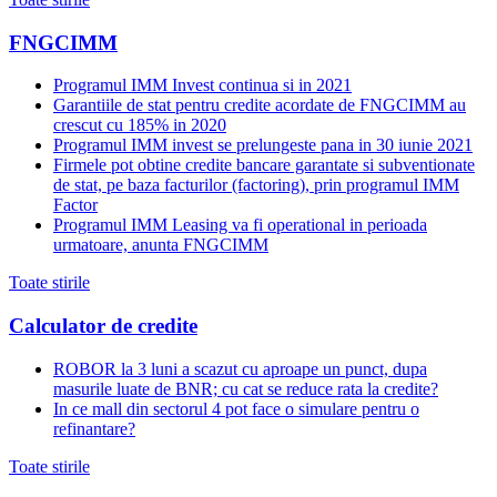
FNGCIMM
Programul IMM Invest continua si in 2021
Garantiile de stat pentru credite acordate de FNGCIMM au
crescut cu 185% in 2020
Programul IMM invest se prelungeste pana in 30 iunie 2021
Firmele pot obtine credite bancare garantate si subventionate
de stat, pe baza facturilor (factoring), prin programul IMM
Factor
Programul IMM Leasing va fi operational in perioada
urmatoare, anunta FNGCIMM
Toate stirile
Calculator de credite
ROBOR la 3 luni a scazut cu aproape un punct, dupa
masurile luate de BNR; cu cat se reduce rata la credite?
In ce mall din sectorul 4 pot face o simulare pentru o
refinantare?
Toate stirile