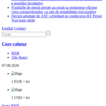
a pensiilor facultative
Fondurile de pensii private au reusit sa gestioneze eficient
criza coronavirusului, cu rate de rentabilitate real pozitive
Decizii adoptate de ASF: schimbari in conducerea BT Pensii
Vezi toate stirile
English
Contact
Curs valutar
BNR
Alte Banci
07.08.2026
1 EUR = lei
1 USD = lei
Sursa BNR