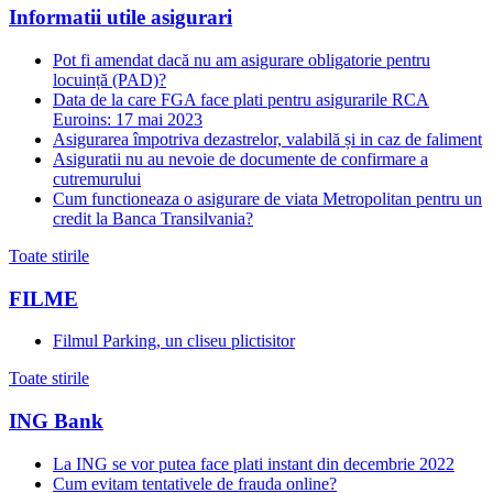
Informatii utile asigurari
Pot fi amendat dacă nu am asigurare obligatorie pentru
locuință (PAD)?
Data de la care FGA face plati pentru asigurarile RCA
Euroins: 17 mai 2023
Asigurarea împotriva dezastrelor, valabilă și in caz de faliment
Asiguratii nu au nevoie de documente de confirmare a
cutremurului
Cum functioneaza o asigurare de viata Metropolitan pentru un
credit la Banca Transilvania?
Toate stirile
FILME
Filmul Parking, un cliseu plictisitor
Toate stirile
ING Bank
La ING se vor putea face plati instant din decembrie 2022
Cum evitam tentativele de frauda online?