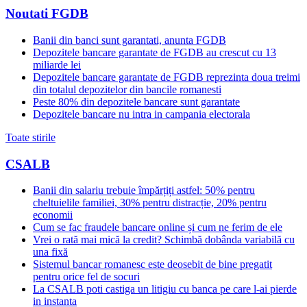
Noutati FGDB
Banii din banci sunt garantati, anunta FGDB
Depozitele bancare garantate de FGDB au crescut cu 13
miliarde lei
Depozitele bancare garantate de FGDB reprezinta doua treimi
din totalul depozitelor din bancile romanesti
Peste 80% din depozitele bancare sunt garantate
Depozitele bancare nu intra in campania electorala
Toate stirile
CSALB
Banii din salariu trebuie împărțiți astfel: 50% pentru
cheltuielile familiei, 30% pentru distracție, 20% pentru
economii
Cum se fac fraudele bancare online și cum ne ferim de ele
Vrei o rată mai mică la credit? Schimbă dobânda variabilă cu
una fixă
Sistemul bancar romanesc este deosebit de bine pregatit
pentru orice fel de socuri
La CSALB poti castiga un litigiu cu banca pe care l-ai pierde
in instanta