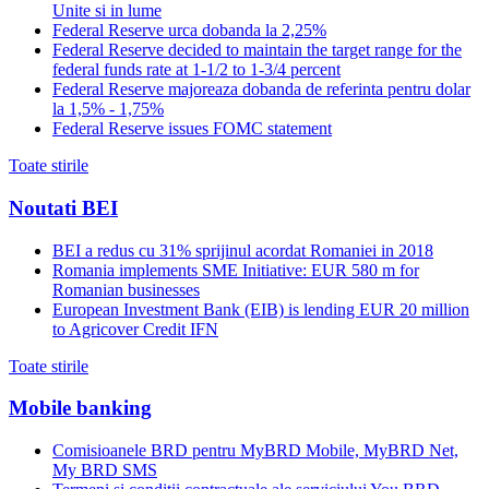
Unite si in lume
Federal Reserve urca dobanda la 2,25%
Federal Reserve decided to maintain the target range for the
federal funds rate at 1-1/2 to 1-3/4 percent
Federal Reserve majoreaza dobanda de referinta pentru dolar
la 1,5% - 1,75%
Federal Reserve issues FOMC statement
Toate stirile
Noutati BEI
BEI a redus cu 31% sprijinul acordat Romaniei in 2018
Romania implements SME Initiative: EUR 580 m for
Romanian businesses
European Investment Bank (EIB) is lending EUR 20 million
to Agricover Credit IFN
Toate stirile
Mobile banking
Comisioanele BRD pentru MyBRD Mobile, MyBRD Net,
My BRD SMS