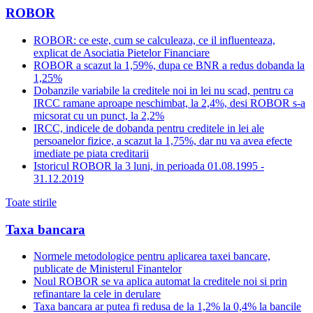
ROBOR
ROBOR: ce este, cum se calculeaza, ce il influenteaza,
explicat de Asociatia Pietelor Financiare
ROBOR a scazut la 1,59%, dupa ce BNR a redus dobanda la
1,25%
Dobanzile variabile la creditele noi in lei nu scad, pentru ca
IRCC ramane aproape neschimbat, la 2,4%, desi ROBOR s-a
micsorat cu un punct, la 2,2%
IRCC, indicele de dobanda pentru creditele in lei ale
persoanelor fizice, a scazut la 1,75%, dar nu va avea efecte
imediate pe piata creditarii
Istoricul ROBOR la 3 luni, in perioada 01.08.1995 -
31.12.2019
Toate stirile
Taxa bancara
Normele metodologice pentru aplicarea taxei bancare,
publicate de Ministerul Finantelor
Noul ROBOR se va aplica automat la creditele noi si prin
refinantare la cele in derulare
Taxa bancara ar putea fi redusa de la 1,2% la 0,4% la bancile