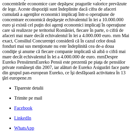
concentrările economice care depăşesc pragurile valorice prevăzute
de lege. Aceste dispoziţii sunt îndeplinite dacă cifra de afaceri
cumulată a agenţilor economici implicaţi într-o operaţiune de
concentrare economică depăşeşte echivalentul în lei a 10.000.000
euro şi există cel puţin doi agenţi economici implicaţi în operaţiune
care să realizeze pe teritoriul României, fiecare în parte, o cifră de
afaceri mai mare decât echivalentul în lei a 4.000.000 euro. rnrn Mai
exact, Consiliul Concurenţei consideră că în cazul celor două
fonduri mai sus menţionate nu este îndeplinită cea de-a doua
condiţie şi anume că fiecare companie implicată să aibă o cifră mai
mare decât echivalentul în lei a 4.000.000 de euro. rnrnDespre
Eureko PensiirnrnEureko Pensii este prezentă pe piaţa de pensiilor
private româneşti din 2007, iar alături de Eureko Asigurări face parte
din grupul pan-european Eureko, ce îşi desfăşoară activitatea în 13
ţări europene.rn
Tipareste detalii
Trimite pe mail
Facebook
LinkedIn
WhatsApp