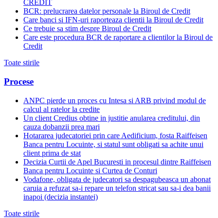
CREDIT
BCR: prelucrarea datelor personale la Biroul de Credit
Care banci si IFN-uri raporteaza clientii la Biroul de Credit
Ce trebuie sa stim despre Biroul de Credit
Care este procedura BCR de raportare a clientilor la Biroul de
Credit
Toate stirile
Procese
ANPC pierde un proces cu Intesa si ARB privind modul de
calcul al ratelor la credite
Un client Credius obtine in justitie anularea creditului, din
cauza dobanzii prea mari
Hotararea judecatoriei prin care Aedificium, fosta Raiffeisen
Banca pentru Locuinte, si statul sunt obligati sa achite unui
client prima de stat
Decizia Curtii de Apel Bucuresti in procesul dintre Raiffeisen
Banca pentru Locuinte si Curtea de Conturi
Vodafone, obligata de judecatori sa despagubeasca un abonat
caruia a refuzat sa-i repare un telefon stricat sau sa-i dea banii
inapoi (decizia instantei)
Toate stirile