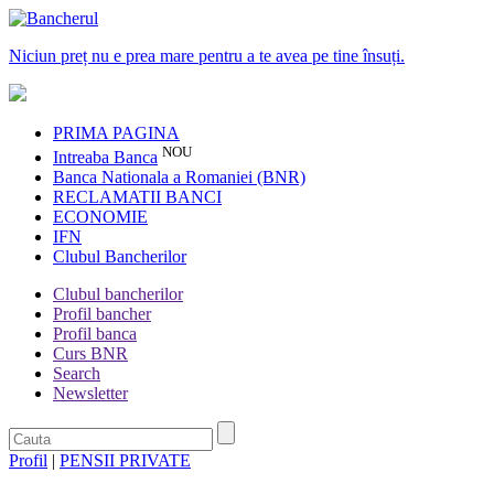
Niciun preț nu e prea mare pentru a te avea pe tine însuți.
PRIMA PAGINA
NOU
Intreaba Banca
Banca Nationala a Romaniei (BNR)
RECLAMATII BANCI
ECONOMIE
IFN
Clubul Bancherilor
Clubul bancherilor
Profil bancher
Profil banca
Curs BNR
Search
Newsletter
Profil
|
PENSII PRIVATE