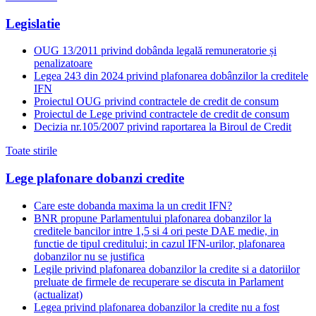
Legislatie
OUG 13/2011 privind dobânda legală remuneratorie și
penalizatoare
Legea 243 din 2024 privind plafonarea dobânzilor la creditele
IFN
Proiectul OUG privind contractele de credit de consum
Proiectul de Lege privind contractele de credit de consum
Decizia nr.105/2007 privind raportarea la Biroul de Credit
Toate stirile
Lege plafonare dobanzi credite
Care este dobanda maxima la un credit IFN?
BNR propune Parlamentului plafonarea dobanzilor la
creditele bancilor intre 1,5 si 4 ori peste DAE medie, in
functie de tipul creditului; in cazul IFN-urilor, plafonarea
dobanzilor nu se justifica
Legile privind plafonarea dobanzilor la credite si a datoriilor
preluate de firmele de recuperare se discuta in Parlament
(actualizat)
Legea privind plafonarea dobanzilor la credite nu a fost