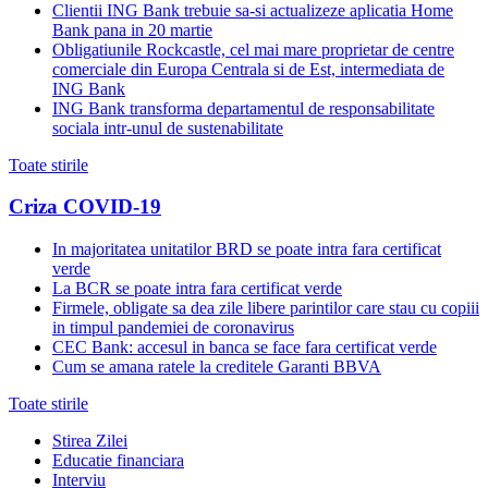
Clientii ING Bank trebuie sa-si actualizeze aplicatia Home
Bank pana in 20 martie
Obligatiunile Rockcastle, cel mai mare proprietar de centre
comerciale din Europa Centrala si de Est, intermediata de
ING Bank
ING Bank transforma departamentul de responsabilitate
sociala intr-unul de sustenabilitate
Toate stirile
Criza COVID-19
In majoritatea unitatilor BRD se poate intra fara certificat
verde
La BCR se poate intra fara certificat verde
Firmele, obligate sa dea zile libere parintilor care stau cu copiii
in timpul pandemiei de coronavirus
CEC Bank: accesul in banca se face fara certificat verde
Cum se amana ratele la creditele Garanti BBVA
Toate stirile
Stirea Zilei
Educatie financiara
Interviu