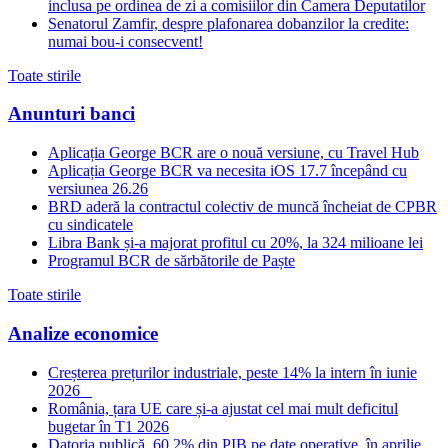
inclusa pe ordinea de zi a comisiilor din Camera Deputatilor
Senatorul Zamfir, despre plafonarea dobanzilor la credite:
numai bou-i consecvent!
Toate stirile
Anunturi banci
Aplicația George BCR are o nouă versiune, cu Travel Hub
Aplicația George BCR va necesita iOS 17.7 începând cu
versiunea 26.26
BRD aderă la contractul colectiv de muncă încheiat de CPBR
cu sindicatele
Libra Bank și-a majorat profitul cu 20%, la 324 milioane lei
Programul BCR de sărbătorile de Paște
Toate stirile
Analize economice
Creșterea prețurilor industriale, peste 14% la intern în iunie
2026
România, țara UE care și-a ajustat cel mai mult deficitul
bugetar în T1 2026
Datoria publică, 60,2% din PIB pe date operative, în aprilie