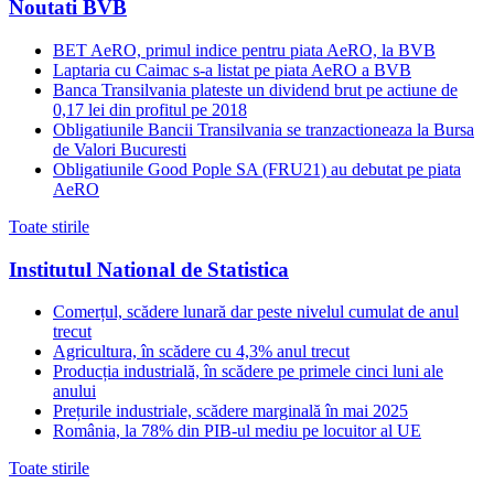
Noutati BVB
BET AeRO, primul indice pentru piata AeRO, la BVB
Laptaria cu Caimac s-a listat pe piata AeRO a BVB
Banca Transilvania plateste un dividend brut pe actiune de
0,17 lei din profitul pe 2018
Obligatiunile Bancii Transilvania se tranzactioneaza la Bursa
de Valori Bucuresti
Obligatiunile Good Pople SA (FRU21) au debutat pe piata
AeRO
Toate stirile
Institutul National de Statistica
Comerțul, scădere lunară dar peste nivelul cumulat de anul
trecut
Agricultura, în scădere cu 4,3% anul trecut
Producția industrială, în scădere pe primele cinci luni ale
anului
Prețurile industriale, scădere marginală în mai 2025
România, la 78% din PIB-ul mediu pe locuitor al UE
Toate stirile