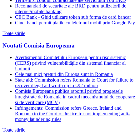
Termeni si conditii contractuale ale serviciului You BRD
Recomandari de securitate ale BRD pentru utilizatorii de
internet/mobile banking
CEC Bank - Ghid utilizare token sub forma de card bancar
Cinci banci permit platile cu telefonul mobil prin Google Pay
Toate stirile
Noutati Comisia Europeana
Avertismentul Comitetului European pentru risc sistemic
(CERS) privind vulnerabilitățile din sistemul financiar al
Uniunii
Cele mai mici preturi din Europa sunt in Romania
State aid: Commission refers Romania to Court for failure to
recover illegal aid worth up to €92 million
Comisia Europeana publica raportul privind progresele
inregistrate de Romania in cadrul mecanismului de cooperare
si de verificare (MCV)
Infringements: Commission refers Greece, Ireland and
Romania to the Court of Justice for not implementing anti-
money laundering rules
Toate stirile