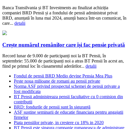
Banca Transilvania și BT Investments au finalizat achiziția
companiei BRD Pensii și a fondului de pensii administrat privat
BRD, anunțată în luna mai 2024, anunță banca într-un comunicat, în
care...
detalii
Crește numărul românilor care își fac pensie privată
Record lunar de 9.000 de participanți noi la BT Pensii, în
septembrie: 55.000 de participanți noi a atras BT Pensii în acest an,
fiind pe primul loc în clasamentul aderărilor...
detalii
Fondul de pensii BRD Medio devine Pensia Mea Plus
Peste noua milioane de romani au pensii private
Norma ASF privind prospectul schemei de pensii private a
fost modificata
BT Pensii administreaza pensii facultative cu 0 comision din
contributii
BRD: fondurile de pensii sunt în siguranță
ASF sustine seminarii de educatie financiara pentru angajatii
firmelor
Piata pensiilor private, in crestere cu 18% in 2020
BT Pensii este singura companie romaneasca de administrare