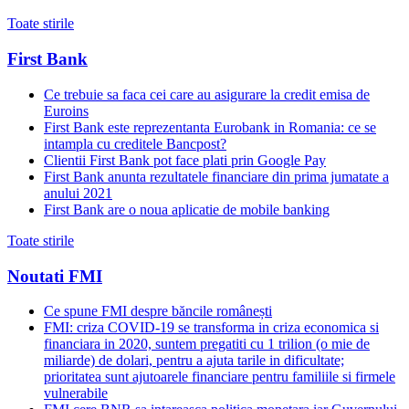
Toate stirile
First Bank
Ce trebuie sa faca cei care au asigurare la credit emisa de
Euroins
First Bank este reprezentanta Eurobank in Romania: ce se
intampla cu creditele Bancpost?
Clientii First Bank pot face plati prin Google Pay
First Bank anunta rezultatele financiare din prima jumatate a
anului 2021
First Bank are o noua aplicatie de mobile banking
Toate stirile
Noutati FMI
Ce spune FMI despre băncile românești
FMI: criza COVID-19 se transforma in criza economica si
financiara in 2020, suntem pregatiti cu 1 trilion (o mie de
miliarde) de dolari, pentru a ajuta tarile in dificultate;
prioritatea sunt ajutoarele financiare pentru familiile si firmele
vulnerabile