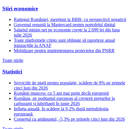
Stiri economice
Ratingul României, menținut la BBB- cu perspectivă negativă
Guvernul renunță la Mastercard pentru portofelul digital
Salariul minim net pe economie crește la 2.699 lei din luna
iulie 2026
Toate platformele cripto sunt obligate să raporteze anual
tranzacțiile la ANAF
Mobilizare pentru implementarea proiectelor din PNRR
Toate stirile
Statistici
Serviciile de piață pentru populație, scădere de 8% pe primele
cinci luni din 2026
Românii muncesc cu 5 ani mai puțin decât europenii
România, pe podiumul european al creșterii prețurilor la
carburanți și lubrifianți în iunie 2026
Inflația anuală, în scădere la 9,2% după metodologia
europeană
Comerțul cu amănuntul, -5,3% pe primele cinci luni din 2026
Toate stirile