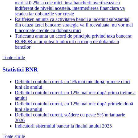
mari si 0,2% la cele mici, insa bancherii avertizeaza ca
indiferent de nivelul acesteia, intermedierea financiara va
scadea iar dobanzile vor creste
Raiffeisen anunta ca activitatea bancii a incetinit substantial
din cauza taxei bancare; strategia va fi reevaluata, nu vor mai
fi acordate credite cu dobanzi mici
Tariceanu anunta un acord de principiu privind taxa bancara:
ROBOR-ul ar putea fi inlocuit cu marja de dobanda a
bancilor
Toate stirile
Statistici BNR
Deficitul contului curent, cu 5% mai mic după primele cinci
luni ale anului
Deficitul contului curent, cu 12% mai mic după prima treime a
anului
Deficitul contului curent, cu 12% mai mic după primele două
luni ale anului
Deficitul contului curent, scădere cu peste 5% în ianuarie
2026
Indicatorii sistemului bancar la finalul anului 2025
Toate stirile