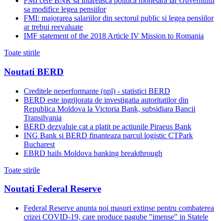
FMI cere BNR sa intareasca politica monetara iar Guvernului
sa modifice legea pensiilor
FMI: majorarea salariilor din sectorul public si legea pensiilor
ar trebui reevaluate
IMF statement of the 2018 Article IV Mission to Romania
Toate stirile
Noutati BERD
Creditele neperformante (npl) - statistici BERD
BERD este ingrijorata de investigatia autoritatilor din
Republica Moldova la Victoria Bank, subsidiara Bancii
Transilvania
BERD dezvaluie cat a platit pe actiunile Piraeus Bank
ING Bank si BERD finanteaza parcul logistic CTPark
Bucharest
EBRD hails Moldova banking breakthrough
Toate stirile
Noutati Federal Reserve
Federal Reserve anunta noi masuri extinse pentru combaterea
crizei COVID-19, care produce pagube "imense" in Statele