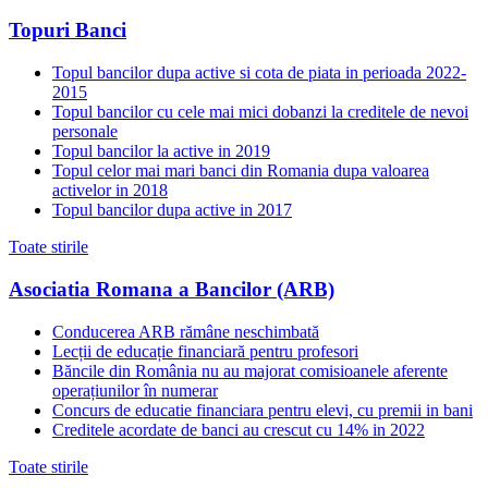
Topuri Banci
Topul bancilor dupa active si cota de piata in perioada 2022-
2015
Topul bancilor cu cele mai mici dobanzi la creditele de nevoi
personale
Topul bancilor la active in 2019
Topul celor mai mari banci din Romania dupa valoarea
activelor in 2018
Topul bancilor dupa active in 2017
Toate stirile
Asociatia Romana a Bancilor (ARB)
Conducerea ARB rămâne neschimbată
Lecții de educație financiară pentru profesori
Băncile din România nu au majorat comisioanele aferente
operațiunilor în numerar
Concurs de educatie financiara pentru elevi, cu premii in bani
Creditele acordate de banci au crescut cu 14% in 2022
Toate stirile