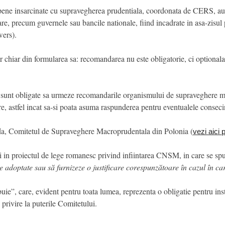
pene insarcinate cu supravegherea prudentiala, coordonata de CERS, au 
e, precum guvernele sau bancile nationale, fiind incadrate in asa-zisul
wers).
r chiar din formularea sa: recomandarea nu este obligatorie, ci optionala, 
u sunt obligate sa urmeze recomandarile organismului de supraveghere ma
, astfel incat sa-si poata asuma raspunderea pentru eventualele conseci
pilda, Comitetul de Supraveghere Macroprudentala din Polonia (
vezi aici
si in proiectul de lege romanesc privind infiintarea CNSM, in care se s
e adoptate sau să furnizeze o justificare corespunzătoare în cazul în ca
uie”, care, evident pentru toata lumea, reprezenta o obligatie pentru inst
privire la puterile Comitetului.