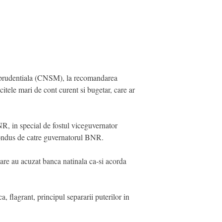
oprudentiala (CNSM), la recomandarea
ele mari de cont curent si bugetar, care ar
NR, in special de fostul viceguvernator
e condus de catre guvernatorul BNR.
care au acuzat banca natinala ca-si acorda
ca, flagrant, principul separarii puterilor in