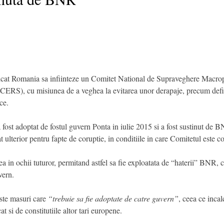
icat Romania sa infiinteze un Comitet National de Supraveghere Macr
ERS), cu misiunea de a veghea la evitarea unor derapaje, precum deficit
ce.
fost adoptat de fostul guvern Ponta in iulie 2015 si a fost sustinut de B
at ulterior pentru fapte de coruptie, in conditiile in care Comitetul est
ea in ochii tuturor, permitand astfel sa fie exploatata de “haterii” BNR, 
vern.
ste masuri care
“trebuie sa fie adoptate de catre guvern”
, ceea ce incal
at si de constitutiile altor tari europene.