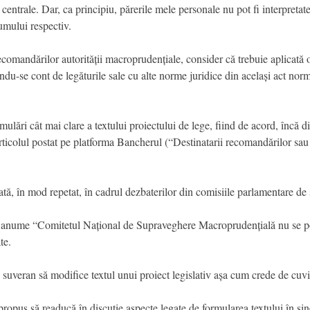
 centrale. Dar, ca principiu, părerile mele personale nu pot fi interpreta
rumului respectiv.
recomandărilor autorității macroprudențiale, consider că trebuie aplicată o
ându-se cont de legăturile sale cu alte norme juridice din același act nor
lări cât mai clare a textului proiectului de lege, fiind de acord, încă 
articolul postat pe platforma Bancherul (“Destinatarii recomandărilor sau 
tă, în mod repetat, în cadrul dezbaterilor din comisiile parlamentare de s
, și anume “Comitetul Național de Supraveghere Macroprudențială nu se po
te.
 suveran să modifice textul unui proiect legislativ așa cum crede de cuvi
 propus să readucă în discuție aspecte legate de formularea textului în sin