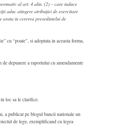
ormativ al art. 4 alin. (2) – care induce
ții aduc atingere atribuției de exercitare
se arata in cererea presedintelui de
uie” cu “poate”, si adoptata in aceasta forma,
rmen de depunere a raportului cu amendamente
n loc sa le clarifice.
cu, a publicat pe blogul bancii nationale un
roiectul de lege, exemplificand cu legea