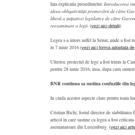
Iata explicatia presedintelui:
Introducerea sin
ideea obligativității promovării de către Guv
liberă a inițiativei legislative de către Guve
reexaminare a legii.
(
)
vezi aici detalii
Legea s-a intors astfel la Senat, unde a fost m
in 7 iunie 2016 (
vezi aici forma adoptata d
Ulterior, proiectul de lege a fost trimis la
pentru 28 iunie 2016, insa, dupa cum suntem o
BNR continua sa sustina confuziile din le
In ciuda acestor aspecte clare pentru toata lu
Cristian Bichi, fostul director de stabilitate
articol in care sustine ca legea a fost critic
asemanatoare din Luxemburg. (
vezi aici arti