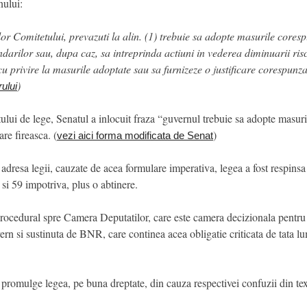
nului:
or Comitetului, prevazuti la alin. (1) trebuie sa adopte masurile cores
arilor sau, dupa caz, sa intreprinda actiuni in vederea diminuarii risc
u privire la masurile adoptate sau sa furnizeze o justificare corespunza
)
rului
ctului de lege, Senatul a inlocuit fraza “guvernul trebuie sa adopte masu
re fireasca. (
)
vezi aici forma modificata de Senat
 adresa legii, cauzate de acea formulare imperativa, legea a fost respinsa 
si 59 impotriva, plus o abtinere.
 procedural spre Camera Deputatilor, care este camera decizionala pentru 
rn si sustinuta de BNR, care continea acea obligatie criticata de tata lu
 promulge legea, pe buna dreptate, din cauza respectivei confuzii din tex