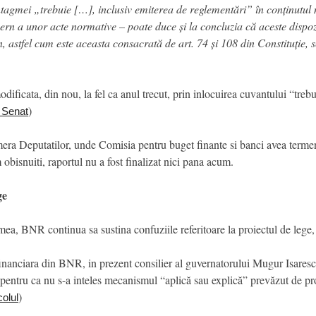
tagmei „trebuie […], inclusiv emiterea de reglementări” în conținutul n
ern a unor acte normative – poate duce și la concluzia că aceste dispozi
rn, astfel cum este aceasta consacrată de art. 74 și 108 din Constituție, 
odificata, din nou, la fel ca anul trecut, prin inlocuirea cuvantului “treb
)
e Senat
 Camera Deputatilor, unde Comisia pentru buget finante si banci avea te
bisnuiti, raportul nu a fost finalizat nici pana acum.
ge
mea, BNR continua sa sustina confuziile referitoare la proiectul de lege, i
a financiara din BNR, in prezent consilier al guvernatorului Mugur Isares
ata pentru ca nu s-a inteles mecanismul “aplică sau explică” prevăzut de p
)
colul