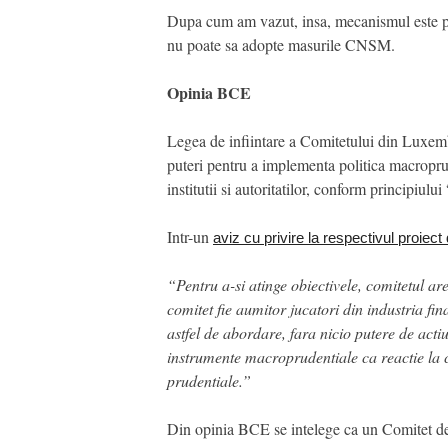
Dupa cum am vazut, insa, mecanismul este pre
nu poate sa adopte masurile CNSM.
Opinia BCE
Legea de infiintare a Comitetului din Luxembu
puteri pentru a implementa politica macroprude
institutii si autoritatilor, conform principiul
Intr-un
aviz cu privire la respectivul proiect
“Pentru a-si atinge obiectivele, comitetul ar
comitet fie aumitor jucatori din industria fin
astfel de abordare, fara nicio putere de acti
instrumente macroprudentiale ca reactie la ci
prudentiale.”
Din opinia BCE se intelege ca un Comitet de 