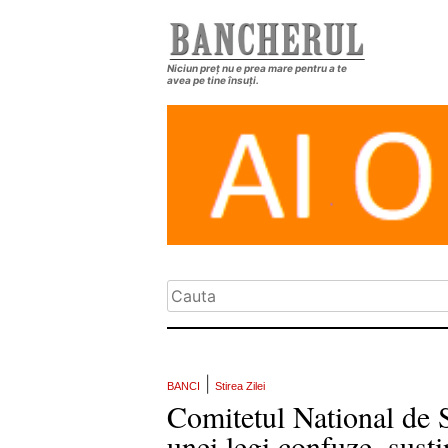
Niciun preț nu e prea mare pentru a te
avea pe tine însuți.
|
BANCI
Stirea Zilei
Comitetul National de 
unei legi confuze, sus