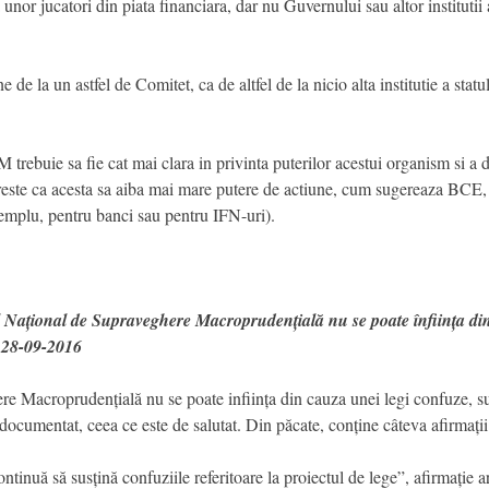
or jucatori din piata financiara, dar nu Guvernului sau altor institutii al
 la un astfel de Comitet, ca de altfel de la nicio alta institutie a statul
trebuie sa fie cat mai clara in privinta puterilor acestui organism si a de
reste ca acesta sa aiba mai mare putere de actiune, cum sugereaza BCE, a
xemplu, pentru banci sau pentru IFN-uri).
ul Național de Supraveghere Macroprudențială nu se poate înființa din
 28-09-2016
re Macroprudențială nu se poate inființa din cauza unei legi confuze, s
documentat, ceea ce este de salutat. Din păcate, conține câteva afirmații
ntinuă să susțină confuziile referitoare la proiectul de lege”, afirmație 