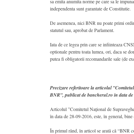
sa emita anumita norme pe care sa le impuna un
independenta sunt garantate de Constitutie.
De asemenea, nici BNR nu poate primi ordine de
statutul sau, aprobat de Parlament.
Iata de ce legea prin care se infiinteaza CNSM 
optionale pentru toata lumea, ori, daca se do
putea fi obligatorii recomandarile sale (de e
Precizare referitoare la articolul ”Comitet
BNR”, publicat de bancherul.ro în data de
Articolul ”Comitetul Național de Supraveghe
în data de 28-09-2016, este, în general, bine 
În primul rând, în articol se arată că “BNR co