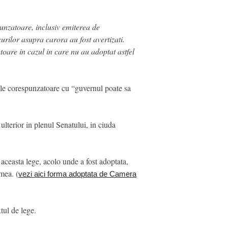
punzatoare, inclusiv emiterea de
urilor asupra carora au fost avertizati.
toare in cazul in care nu au adoptat astfel
rile corespunzatoare cu “guvernul poate sa
ulterior in plenul Senatului, in ciuda
aceasta lege, acolo unde a fost adoptata,
mea. (
vezi aici forma adoptata de Camera
tul de lege.