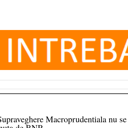
Supraveghere Macroprudentiala nu se p
tinuta de BNR