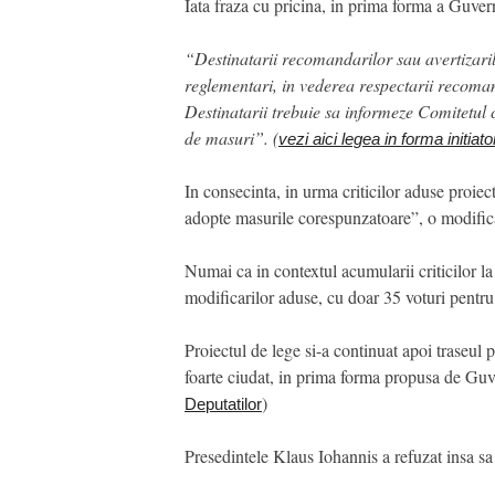
Iata fraza cu pricina, in prima forma a Guver
“Destinatarii recomandarilor sau avertizaril
reglementari, in vederea respectarii recomand
Destinatarii trebuie sa informeze Comitetul c
de masuri”. (
vezi aici legea in forma initiato
In consecinta, in urma criticilor aduse proie
adopte masurile corespunzatoare”, o modifica
Numai ca in contextul acumularii criticilor la
modificarilor aduse, cu doar 35 voturi pentru 
Proiectul de lege si-a continuat apoi traseul
foarte ciudat, in prima forma propusa de Guve
)
Deputatilor
Presedintele Klaus Iohannis a refuzat insa sa