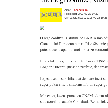
Autor:
Bancherul.ro
Publicat la: 2016-09-28 19:23
Ultima actualizare: 2016-09-28 19:23
O lege confuza, sustinuta de BNR, a impied
Comitetului European pentru Risc Sistemic (C
putea duce la aparitia unei noi crize economi
Proiectul de lege privind infiintarea CNSM a 
Bogdan Olteanu, jurist de profesie, dar arest
Legea avea insa o hiba atat de mare incat sar
super-puteri si se transforma intr-un super-gu
Mai exact, legea spunea ca CNSM adopta ni
stat, consfintit atat de Constitutia Romaniei, c