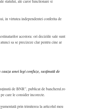
e statului, ale caror functionare si
ui, in virtutea independentei conferita de
stinatarilor acestora: ori deciziile sale sunt
tunci sa se precizeze clar pentru cine ar
 cauza unei legi confuze, susținută de
usținută de BNR”, publicat de bancherul.ro
 pe care le consider incorecte.
argumentată prin trimiterea la articolul meu