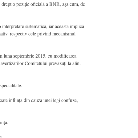
te drept o poziție oficială a BNR, așa cum, de
 interpretare sistematică, iar aceasta implică
mativ, respectiv cele privind mecanismul
din luna septembrie 2015, cu modificarea
avertizărilor Comitetului prevăzuți la alin.
pecialitate.
ate înființa din cauza unei legi confuze,
ință.
e.