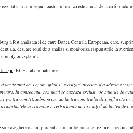
zentat clar si in legea noastra, numai ca este anulat de acea formulare 
rg a fost analizata si de catre Banca Centrala Europeana, care, surprinz
ntiala, desi are rolul de a analiza si monitoriza raspunsurile la avertis
ui “comply or explain”.
, BCE arata urmatoarele:
 de lege
e doar dreptul de a emite opinii si avertizari, precum si a adresa recoma
anciara. In consecinta, comitetul se bazeaza exclusiv pe puterile de acti
une pentru comitet, submineaza abilitatea comitetului de a influenta ari
rcumstantele in schimbare, restrictionandu-i-se astfel abilitatea de a 
supraveghere macro-prudentiala nu ar trebui sa se rezume la recomandari