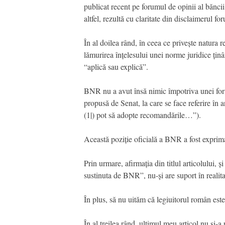
publicat recent pe forumul de opinii al băncii
altfel, rezultă cu claritate din disclaimerul fo
În al doilea rând, în ceea ce privește natura 
lămurirea înțelesului unei norme juridice țin
“aplică sau explică”.
BNR nu a avut însă nimic împotriva unei formu
propusă de Senat, la care se face referire în 
(1|) pot să adopte recomandările…”).
Această poziție oficială a BNR a fost exprima
Prin urmare, afirmația din titlul articolului
sustinuta de BNR”, nu-și are suport în realita
În plus, să nu uităm că legiuitorul român este
În al treilea rând, ultimul meu articol nu și-a