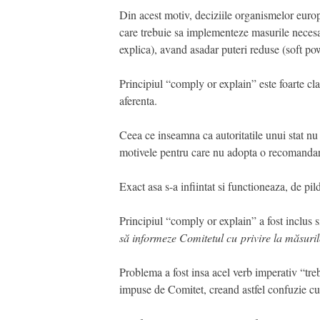
Din acest motiv, deciziile organismelor euro
care trebuie sa implementeze masurile necesar
explica), avand asadar puteri reduse (soft po
Principiul “comply or explain” este foarte cla
aferenta.
Ceea ce inseamna ca autoritatile unui stat n
motivele pentru care nu adopta o recomandare
Exact asa s-a infiintat si functioneaza, de 
Principiul “comply or explain” a fost inclus 
să informeze Comitetul cu privire la măsuril
Problema a fost insa acel verb imperativ “treb
impuse de Comitet, creand astfel confuzie cu 