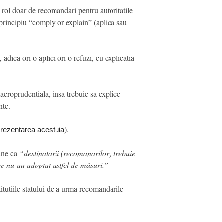
rol doar de recomandari pentru autoritatile
 principiu “comply or explain” (aplica sau
adica ori o aplici ori o refuzi, cu explicatia
croprudentiala, insa trebuie sa explice
nte.
).
 prezentarea acestuia
pune ca
“destinatarii (recomanarilor) trebuie
re nu au adoptat astfel de măsuri.”
itutiile statului de a urma recomandarile