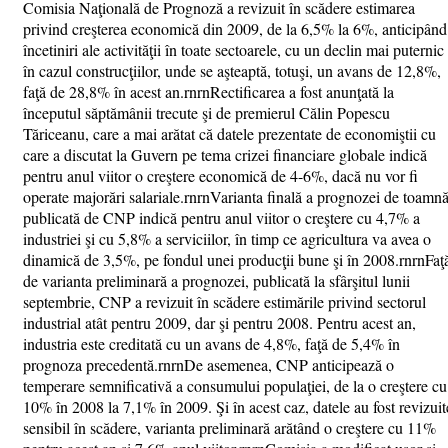
Comisia Naţională de Prognoză a revizuit în scădere estimarea
privind creşterea economică din 2009, de la 6,5% la 6%, anticipând
încetiniri ale activităţii în toate sectoarele, cu un declin mai puternic
în cazul construcţiilor, unde se aşteaptă, totuşi, un avans de 12,8%,
faţă de 28,8% în acest an.rnrnRectificarea a fost anunţată la
începutul săptămânii trecute şi de premierul Călin Popescu
Tăriceanu, care a mai arătat că datele prezentate de economiştii cu
care a discutat la Guvern pe tema crizei financiare globale indică
pentru anul viitor o creştere economică de 4-6%, dacă nu vor fi
operate majorări salariale.rnrnVarianta finală a prognozei de toamn
publicată de CNP indică pentru anul viitor o creştere cu 4,7% a
industriei şi cu 5,8% a serviciilor, în timp ce agricultura va avea o
dinamică de 3,5%, pe fondul unei producţii bune şi în 2008.rnrnFaţ
de varianta preliminară a prognozei, publicată la sfârşitul lunii
septembrie, CNP a revizuit în scădere estimările privind sectorul
industrial atât pentru 2009, dar şi pentru 2008. Pentru acest an,
industria este creditată cu un avans de 4,8%, faţă de 5,4% în
prognoza precedentă.rnrnDe asemenea, CNP anticipează o
temperare semnificativă a consumului populaţiei, de la o creştere cu
10% în 2008 la 7,1% în 2009. Şi în acest caz, datele au fost revizuit
sensibil în scădere, varianta preliminară arătând o creştere cu 11%