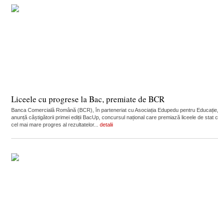
Liceele cu progrese la Bac, premiate de BCR
Banca Comercială Română (BCR), în parteneriat cu Asociația Edupedu pentru Educație
anunță câștigătorii primei ediții BacUp, concursul național care premiază liceele de stat 
cel mai mare progres al rezultatelor...
detalii