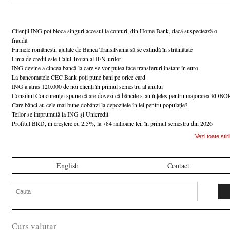
Clienții ING pot bloca singuri accesul la conturi, din Home Bank, dacă suspectează o
fraudă
Firmele românești, ajutate de Banca Transilvania să se extindă în străinătate
Linia de credit este Calul Troian al IFN-urilor
ING devine a cincea bancă la care se vor putea face transferuri instant în euro
La bancomatele CEC Bank poți pune bani pe orice card
ING a atras 120.000 de noi clienți în primul semestru al anului
Consiliul Concurenței spune că are dovezi că băncile s-au înțeles pentru majorarea ROBO
Care bănci au cele mai bune dobânzi la depozitele în lei pentru populație?
Teilor se împrumută la ING și Unicredit
Profitul BRD, în creștere cu 2,5%, la 784 milioane lei, în primul semestru din 2026
Vezi toate stiri
English
Contact
Curs valutar