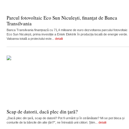
Parcul fotovoltaic Eco Sun Niculești, finanțat de Banca
Transilvania
Banca Transilvania finanțează cu 71,4 milioane de euro dezvoltarea parcului fotovoltaic
Eco Sun Niculești, prima investiție a Entek Elektrik în producția locală de energie verde.
Valoarea totală a proiectului este...
detalii
Scap de datorii, dacă plec din țară?
„Dacă plec din țară, scap de datorii? Pot fi urmărit și în străinătate? Mi se pot bloca și
conturile de la băncile din alte țări?”, ne întreabă unii cititori. Știm...
detalii