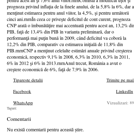
pentru acest an şi 7,6% anul viitor.rnrnComisia a modificat uşor şi
prognoza privind inflaţia de la finele anului, de la 5,8% la 6%, dar a
menţinut estimarea pentru anul viitor, la 4,5%, şi pentru următorii
cinci ani.rnrnÎn ceea ce priveşte deficitul de cont curent, prognoza
CNP arată o îmbunătăţire mai accentuată pentru acest an, 13,2% di
PIB, faţă de 13,4% din PIB în varianta preliminară, dar o
performanţă mai puţin bună în 2009, când deficitul va coborâ la
12,2% din PIB, comparativ cu estimarea iniţială de 11,8% din
PIB.rnrnCNP a menţinut celelalte estimări anuale privind creşterea
economică, respectiv 9,1% în 2008, 6,3% în 2010, 6,3% în 2011,
6% în 2012 şi 6% în 2013.rnrnAnul trecut, România a avut o
creştere economică de 6%, faţă de 7,9% în 2006.
Tipareste detalii
Trimite pe mai
Facebook
LinkedIn
WhatsApp
Vizualizari:
89
Taguri:
Comentarii
Nu există comentarii pentru această știre.