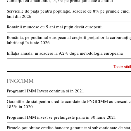
Comerțul cu amănuntul, -5,7% pe prima jumătate a anului
Serviciile de piață pentru populație, scădere de 8% pe primele cinci
luni din 2026
Românii muncesc cu 5 ani mai puțin decât europenii
România, pe podiumul european al creșterii prețurilor la carburanți ș
lubrifianți în iunie 2026
Inflația anuală, în scădere la 9,2% după metodologia europeană
Toate stiri
FNGCIMM
Programul IMM Invest continua si in 2021
Garantiile de stat pentru credite acordate de FNGCIMM au crescut 
185% in 2020
Programul IMM invest se prelungeste pana in 30 iunie 2021
Firmele pot obtine credite bancare garantate si subventionate de stat