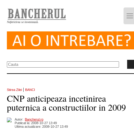
Nefericirea se inventează.
|
Stirea Zilei
BANCI
CNP anticipeaza incetinirea
puternica a constructiilor in 2009
Autor:
Bancherul.ro
Publicat la: 2008-10-27 13:49
Ultima actualizare: 2008-10-27 13:49