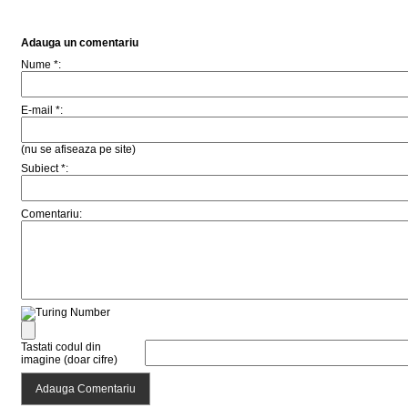
Adauga un comentariu
Nume *:
E-mail *:
(nu se afiseaza pe site)
Subiect *:
Comentariu:
Tastati codul din
imagine (doar cifre)