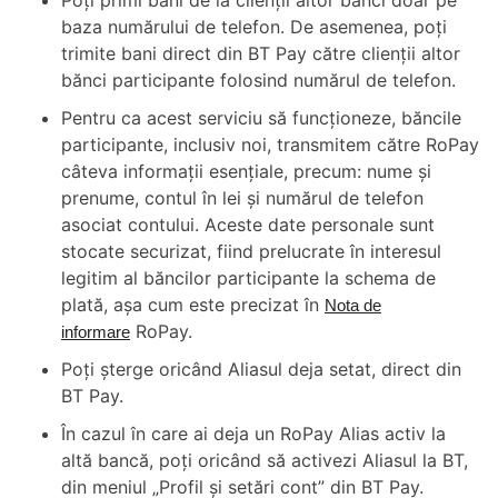
Poți primi bani de la clienții altor bănci doar pe
baza numărului de telefon. De asemenea, poți
trimite bani direct din BT Pay către clienții altor
bănci participante folosind numărul de telefon.
Pentru ca acest serviciu să funcționeze, băncile
participante, inclusiv noi, transmitem către RoPay
câteva informații esențiale, precum: nume și
prenume, contul în lei și numărul de telefon
asociat contului. Aceste date personale sunt
stocate securizat, fiind prelucrate în interesul
legitim al băncilor participante la schema de
plată, așa cum este precizat în
Nota de
RoPay.
informare
Poți șterge oricând Aliasul deja setat, direct din
BT Pay.
În cazul în care ai deja un RoPay Alias activ la
altă bancă, poți oricând să activezi Aliasul la BT,
din meniul „Profil și setări cont” din BT Pay.