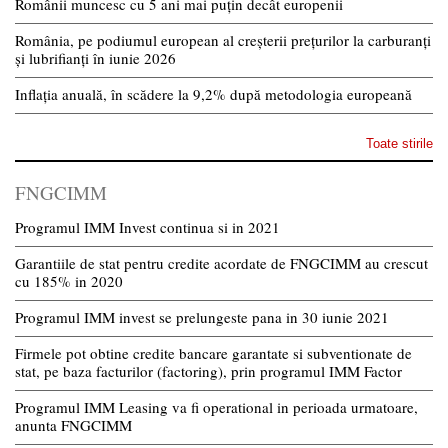
Românii muncesc cu 5 ani mai puțin decât europenii
România, pe podiumul european al creșterii prețurilor la carburanți
și lubrifianți în iunie 2026
Inflația anuală, în scădere la 9,2% după metodologia europeană
Toate stirile
FNGCIMM
Programul IMM Invest continua si in 2021
Garantiile de stat pentru credite acordate de FNGCIMM au crescut
cu 185% in 2020
Programul IMM invest se prelungeste pana in 30 iunie 2021
Firmele pot obtine credite bancare garantate si subventionate de
stat, pe baza facturilor (factoring), prin programul IMM Factor
Programul IMM Leasing va fi operational in perioada urmatoare,
anunta FNGCIMM