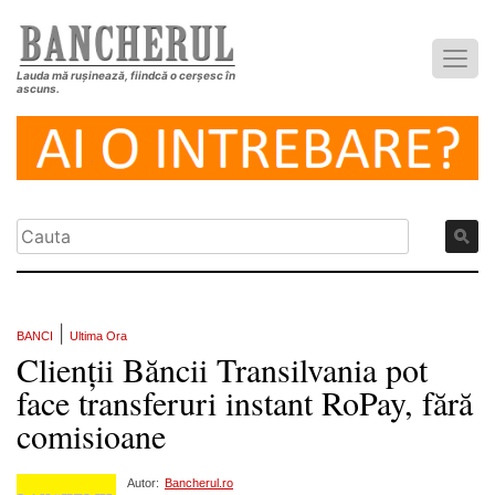
Lauda mă rușinează, fiindcă o cerșesc în
ascuns.
|
BANCI
Ultima Ora
Clienții Băncii Transilvania pot
face transferuri instant RoPay, fără
comisioane
Autor:
Bancherul.ro