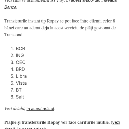
în acest articol din Întreabă
.
Banca
Transferurile instant tip Ropay se pot face între clienții celor 8
bănci care au aderat deja la acest serviciu de plăți gestionat de
Transfond:
BCR
ING
CEC
BRD
Libra
Vista
BT
Salt
Vezi detalii,
.
în acest articol
Plățile și transferurile Ropay vor face cardurile inutile.
(
vezi
)