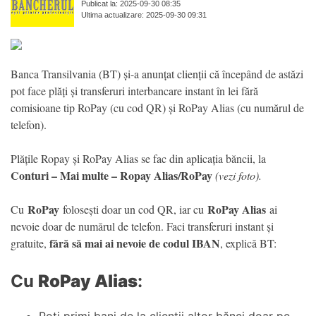
Publicat la: 2025-09-30 08:35
Ultima actualizare: 2025-09-30 09:31
Banca Transilvania (BT) și-a anunțat clienții că începând de astăzi
pot face plăți și transferuri interbancare instant în lei fără
comisioane tip RoPay (cu cod QR) și RoPay Alias (cu numărul de
telefon).
Plățile Ropay și RoPay Alias se fac din aplicația băncii, la
Conturi – Mai multe – Ropay Alias/RoPay
(vezi foto).
RoPay
RoPay Alias
Cu
folosești doar un cod QR, iar cu
ai
nevoie doar de numărul de telefon. Faci transferuri instant și
fără să mai ai nevoie de codul IBAN
gratuite,
, explică BT:
Cu
RoPay Alias
: