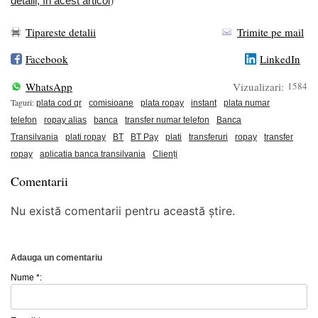
detalii, în acest articol
Tipareste detalii
Trimite pe mail
Facebook
LinkedIn
WhatsApp
Vizualizari:
1584
Taguri:
plata cod qr
comisioane
plata ropay
instant
plata numar
telefon
ropay alias
banca
transfer numar telefon
Banca
Transilvania
plati ropay
BT
BT Pay
plati
transferuri
ropay
transfer
ropay
aplicatia banca transilvania
Clienți
Comentarii
Nu există comentarii pentru această știre.
Adauga un comentariu
Nume *: