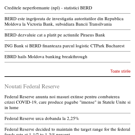
Creditele neperformante (npl) - statistici BERD
BERD este ingrijorata de investigatia autoritatilor din Republica
Moldova la Victoria Bank, subsidiara Bancii Transilvania
BERD dezvaluie cat a platit pe actiunile Piraeus Bank
ING Bank si BERD finanteaza parcul logistic CTPark Bucharest
EBRD hails Moldova banking breakthrough
Toate stirile
Noutati Federal Reserve
Federal Reserve anunta noi masuri extinse pentru combaterea
crizei COVID-19, care produce pagube "imense" in Statele Unite si
in lume
Federal Reserve urca dobanda la 2,25%
Federal Reserve decided to maintain the target range for the federal
funds rate at 1-1/2 to 1-3/4 percent