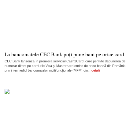
La bancomatele CEC Bank poți pune bani pe orice card
CEC Bank lansează în premieră serviciul Cash2Card, care permite depunerea de
numerar direct pe cardurile Visa și Mastercard emise de orice bancă din România,
prin intermediul bancomatelor multifuncționale (MFM) din...
detalii