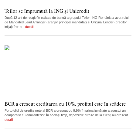
Teilor se împrumută la ING și Unicredit
După 12 ani de relație în calitate de bancă a grupului Teilor, ING România a avut rolul
de Mandated Lead Arranger (aranjor principal mandatat) și Original Lender (creditor
inițial) într-o...
detalii
BCR a crescut creditarea cu 10%, profitul este în scădere
Portofoliul de credite nete al BCR a crescut cu 9,9% în prima jumătate a acestui an
comparativ cu anul anterior. În același timp, depozitele atrase de la clienți au crescut...
detalii