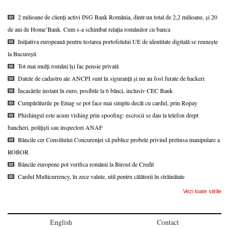
2 milioane de clienți activi ING Bank România, dintr-un total de 2,2 milioane, și 20
de ani de Home’Bank. Cum s-a schimbat relația românilor cu banca
Inițiativa europeană pentru testarea portofelului UE de identitate digitală se reunește
la București
Tot mai mulți români își fac pensie privată
Datele de cadastru ale ANCPI sunt în siguranță și nu au fost furate de hackeri
Încasările instant în euro, posibile la 6 bănci, inclusiv CEC Bank
Cumpărăturile pe Emag se pot face mai simplu decât cu cardul, prin Ropay
Phishingul este acum vishing prin spoofing: escrocii se dau la telefon drept
bancheri, polițiști sau inspectori ANAF
Băncile cer Consiliului Concurenței să publice probele privind pretinsa manipulare a
ROBOR
Băncile europene pot verifica românii la Biroul de Credit
Cardul Multicurrency, în zece valute, util pentru călătorii în străinătate
Vezi toate stirile
English
Contact