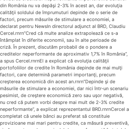
din România nu va depăşi 2-3% în acest an, dar evoluţia
calităţii soldului de împrumuturi depinde de o serie de
factori, precum măsurile de stimulare a economiei, a
declarat pentru NewsIn directorul adjunct al BRD, Claudiu
Cercel.rnrn”Cred că multe analize extrapolează ce s-a
întâmplat în diferite economii, sau în alte perioade de
criză. În prezent, discutăm probabil de o pondere a
creditelor neperformante de aproximativ 1,7% în România”,
a spus Cercel.rnrnEl a explicat că evoluţia calităţii
portofoliilor de credite în România depinde de mai mulţi
factori, care determină parametri importanţi, precum
creşterea economică din acest an.rnrn”Depinde şi de
măsurile de stimulare a economiei, dar nici într-un scenariu
pesimist, de creştere economică zero sau uşor negativă,
nu cred că putem vorbi despre mai mult de 2-3% credite
neperformante”, a explicat reprezentantul BRD.rnrnCercel a
completat că unele bănci au preferat să constituie
provizioane mai mari pentru credite, ca măsură preventivă,