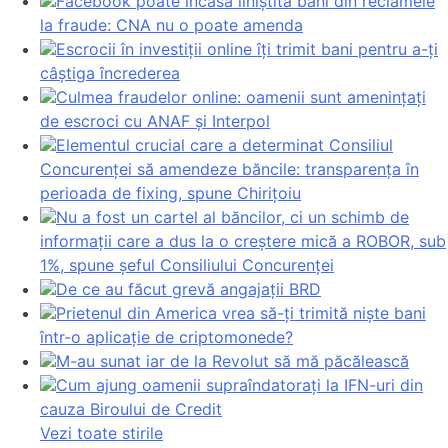
Facebook poate încasa liniștită bani din reclamele
la fraude: CNA nu o poate amenda
Escrocii în investiții online îți trimit bani pentru a-ți
câștiga încrederea
Culmea fraudelor online: oamenii sunt amenințați
de escroci cu ANAF și Interpol
Elementul crucial care a determinat Consiliul
Concurenței să amendeze băncile: transparența în
perioada de fixing, spune Chirițoiu
Nu a fost un cartel al băncilor, ci un schimb de
informații care a dus la o creștere mică a ROBOR, sub
1%, spune șeful Consiliului Concurenței
De ce au făcut grevă angajații BRD
Prietenul din America vrea să-ți trimită niște bani
într-o aplicație de criptomonede?
M-au sunat iar de la Revolut să mă păcălească
Cum ajung oamenii supraîndatorați la IFN-uri din
cauza Biroului de Credit
Vezi toate stirile