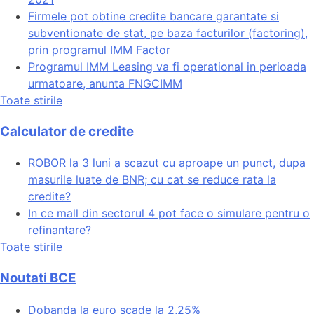
Firmele pot obtine credite bancare garantate si
subventionate de stat, pe baza facturilor (factoring),
prin programul IMM Factor
Programul IMM Leasing va fi operational in perioada
urmatoare, anunta FNGCIMM
Toate stirile
Calculator de credite
ROBOR la 3 luni a scazut cu aproape un punct, dupa
masurile luate de BNR; cu cat se reduce rata la
credite?
In ce mall din sectorul 4 pot face o simulare pentru o
refinantare?
Toate stirile
Noutati BCE
Dobanda la euro scade la 2,25%