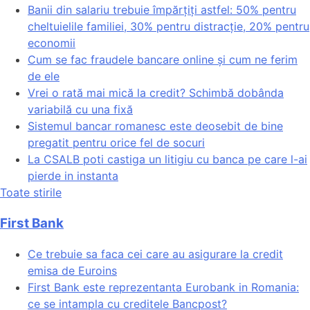
Banii din salariu trebuie împărțiți astfel: 50% pentru
cheltuielile familiei, 30% pentru distracție, 20% pentru
economii
Cum se fac fraudele bancare online și cum ne ferim
de ele
Vrei o rată mai mică la credit? Schimbă dobânda
variabilă cu una fixă
Sistemul bancar romanesc este deosebit de bine
pregatit pentru orice fel de socuri
La CSALB poti castiga un litigiu cu banca pe care l-ai
pierde in instanta
Toate stirile
First Bank
Ce trebuie sa faca cei care au asigurare la credit
emisa de Euroins
First Bank este reprezentanta Eurobank in Romania:
ce se intampla cu creditele Bancpost?