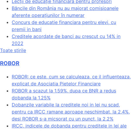
Lecții de educație financiară pentru profesori
Băncile din România nu au majorat comisioanele
aferente operațiunilor în numerar
Concurs de educatie financiara pentru elevi, cu
premii in bani
Creditele acordate de banci au crescut cu 14% in
2022
Toate stirile
ROBOR
ROBOR: ce este, cum se calculeaza, ce il influenteaza,
explicat de Asociatia Pietelor Financiare
ROBOR a scazut la 1,59%, dupa ce BNR a redus
dobanda la 1,25%
Dobanzile variabile la creditele noi in lei nu scad,
pentru ca IRCC ramane aproape neschimbat, la 2,4%,
desi ROBOR s-a micsorat cu un punct, la 2,2%
IRCC, indicele de dobanda pentru creditele in lei ale