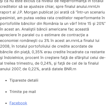
şi că nu este exclus ca nivelul de neperformanţă în totalul
creditelor să se ajusteze chiar, spre finalul anului.rnrnUn
raport al J.P. Morgan publicat joi arată că “într-un scenariu
pesimist, am putea vedea rata creditelor neperformante în
portofoliile băncilor din România la un vârf între 15 şi 20%”
în acest an. Analiştii băncii americane fac această
apreciere în paralel cu o estimare de contracţie a
economiei româneşti cu 3% în acest an.rnrnLa finalul lui
2008, în totalul portofoliului de credite acordate de
băncile din piaţă, 0,35% erau credite încadrate ca restante
şi îndoielnice, procent în creştere faţă de sfârşitul celui de-
al treilea trimestru, de 0,24%, şi faţă de cel de la finalul
anului 2007, de 0,22%, arată datele BNR.rn
Tipareste detalii
Trimite pe mail
Facebook