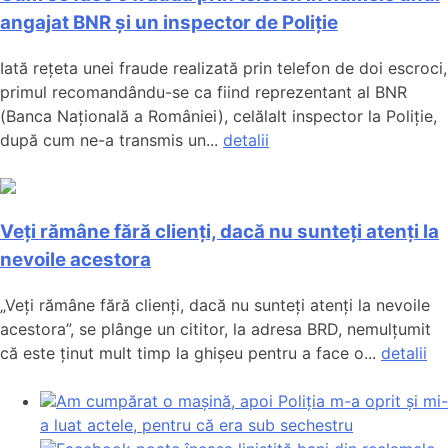
angajat BNR și un inspector de Poliție
Iată rețeta unei fraude realizată prin telefon de doi escroci,
primul recomandându-se ca fiind reprezentant al BNR
(Banca Națională a României), celălalt inspector la Poliție,
după cum ne-a transmis un...
detalii
Veți rămâne fără clienți, dacă nu sunteți atenți la
nevoile acestora
„Veți rămâne fără clienți, dacă nu sunteți atenți la nevoile
acestora”, se plânge un cititor, la adresa BRD, nemulțumit
că este ținut mult timp la ghișeu pentru a face o...
detalii
Am cumpărat o mașină, apoi Poliția m-a oprit și mi-
a luat actele, pentru că era sub sechestru