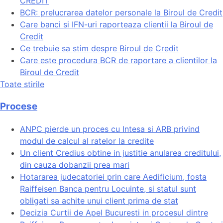
CREDIT
BCR: prelucrarea datelor personale la Biroul de Credit
Care banci si IFN-uri raporteaza clientii la Biroul de
Credit
Ce trebuie sa stim despre Biroul de Credit
Care este procedura BCR de raportare a clientilor la
Biroul de Credit
Toate stirile
Procese
ANPC pierde un proces cu Intesa si ARB privind
modul de calcul al ratelor la credite
Un client Credius obtine in justitie anularea creditului,
din cauza dobanzii prea mari
Hotararea judecatoriei prin care Aedificium, fosta
Raiffeisen Banca pentru Locuinte, si statul sunt
obligati sa achite unui client prima de stat
Decizia Curtii de Apel Bucuresti in procesul dintre