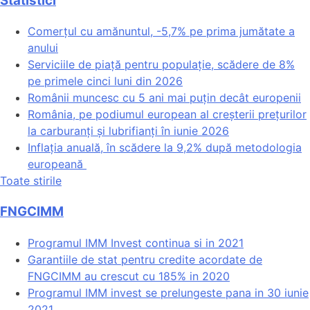
Statistici
Comerțul cu amănuntul, -5,7% pe prima jumătate a
anului
Serviciile de piață pentru populație, scădere de 8%
pe primele cinci luni din 2026
Românii muncesc cu 5 ani mai puțin decât europenii
România, pe podiumul european al creșterii prețurilor
la carburanți și lubrifianți în iunie 2026
Inflația anuală, în scădere la 9,2% după metodologia
europeană
Toate stirile
FNGCIMM
Programul IMM Invest continua si in 2021
Garantiile de stat pentru credite acordate de
FNGCIMM au crescut cu 185% in 2020
Programul IMM invest se prelungeste pana in 30 iunie
2021