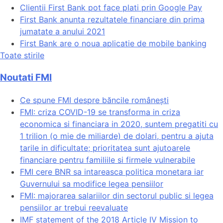
Clientii First Bank pot face plati prin Google Pay
First Bank anunta rezultatele financiare din prima
jumatate a anului 2021
First Bank are o noua aplicatie de mobile banking
Toate stirile
Noutati FMI
Ce spune FMI despre băncile românești
FMI: criza COVID-19 se transforma in criza
economica si financiara in 2020, suntem pregatiti cu
1 trilion (o mie de miliarde) de dolari, pentru a ajuta
tarile in dificultate; prioritatea sunt ajutoarele
financiare pentru familiile si firmele vulnerabile
FMI cere BNR sa intareasca politica monetara iar
Guvernului sa modifice legea pensiilor
FMI: majorarea salariilor din sectorul public si legea
pensiilor ar trebui reevaluate
IMF statement of the 2018 Article IV Mission to