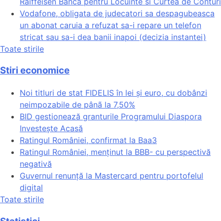
Raiffeisen Banca pentru Locuinte si Curtea de Conturi
Vodafone, obligata de judecatori sa despagubeasca
un abonat caruia a refuzat sa-i repare un telefon
stricat sau sa-i dea banii inapoi (decizia instantei)
Toate stirile
Stiri economice
Noi titluri de stat FIDELIS în lei și euro, cu dobânzi
neimpozabile de pânã la 7,50%
BID gestionează granturile Programului Diaspora
Investește Acasă
Ratingul României, confirmat la Baa3
Ratingul României, menținut la BBB- cu perspectivă
negativă
Guvernul renunță la Mastercard pentru portofelul
digital
Toate stirile