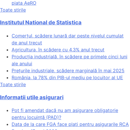
piata AeRO
Toate stirile
Institutul National de Statistica
Comerțul, scădere lunară dar peste nivelul cumulat
de anul trecut
Agricultura, în scădere cu 4,3% anul trecut
Producția industrială, în scădere pe primele cinci luni
ale anului
Prețurile industriale, scădere marginală în mai 2025
România, la 78% din PIB-ul mediu pe locuitor al UE
Toate stirile
Informatii utile asigurari
Pot fi amendat dacă nu am asigurare obligatorie
pentru locuință (PAD)?
Data de la care FGA face plati pentru asigurarile RCA