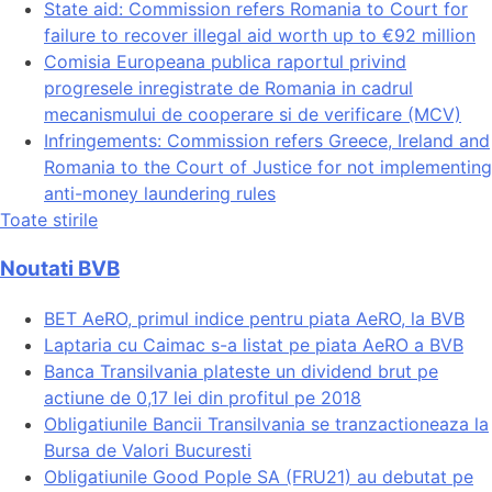
State aid: Commission refers Romania to Court for
failure to recover illegal aid worth up to €92 million
Comisia Europeana publica raportul privind
progresele inregistrate de Romania in cadrul
mecanismului de cooperare si de verificare (MCV)
Infringements: Commission refers Greece, Ireland and
Romania to the Court of Justice for not implementing
anti-money laundering rules
Toate stirile
Noutati BVB
BET AeRO, primul indice pentru piata AeRO, la BVB
Laptaria cu Caimac s-a listat pe piata AeRO a BVB
Banca Transilvania plateste un dividend brut pe
actiune de 0,17 lei din profitul pe 2018
Obligatiunile Bancii Transilvania se tranzactioneaza la
Bursa de Valori Bucuresti
Obligatiunile Good Pople SA (FRU21) au debutat pe