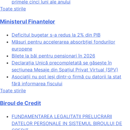
primele cinci luni ale anului
Toate stirile
Ministerul Finantelor
Deficitul bugetar s-a redus la 2% din PIB
Măsuri pentru accelerarea absorbției fondurilor
europene
Bilete la băi pentru pensionari în 2026
Declarația Unică precompletată se găsește în
secțiunea Mesaje din Spațiul Privat Virtual (SPV)
Asociații nu pot ieși dintr-o firmă cu datorii la stat
fără informarea fiscului
Toate stirile
Biroul de Credit
FUNDAMENTAREA LEGALITATII PRELUCRARII
DATELOR PERSONALE IN SISTEMUL BIROULUI DE