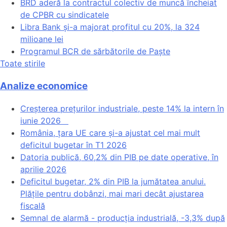
BRD aderă la contractul colectiv de muncă încheiat
de CPBR cu sindicatele
Libra Bank și-a majorat profitul cu 20%, la 324
milioane lei
Programul BCR de sărbătorile de Paște
Toate stirile
Analize economice
Creșterea prețurilor industriale, peste 14% la intern în
iunie 2026
România, țara UE care și-a ajustat cel mai mult
deficitul bugetar în T1 2026
Datoria publică, 60,2% din PIB pe date operative, în
aprilie 2026
Deficitul bugetar, 2% din PIB la jumătatea anului.
Plățile pentru dobânzi, mai mari decât ajustarea
fiscală
Semnal de alarmă - producția industrială, -3,3% după