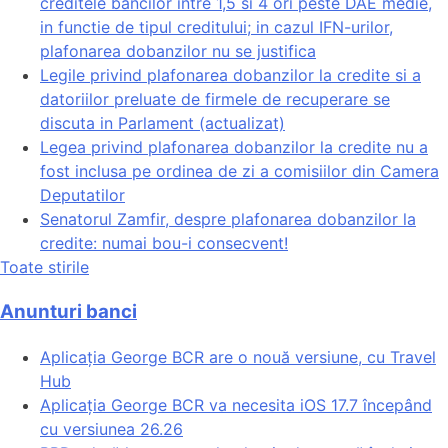
creditele bancilor intre 1,5 si 4 ori peste DAE medie,
in functie de tipul creditului; in cazul IFN-urilor,
plafonarea dobanzilor nu se justifica
Legile privind plafonarea dobanzilor la credite si a
datoriilor preluate de firmele de recuperare se
discuta in Parlament (actualizat)
Legea privind plafonarea dobanzilor la credite nu a
fost inclusa pe ordinea de zi a comisiilor din Camera
Deputatilor
Senatorul Zamfir, despre plafonarea dobanzilor la
credite: numai bou-i consecvent!
Toate stirile
Anunturi banci
Aplicația George BCR are o nouă versiune, cu Travel
Hub
Aplicația George BCR va necesita iOS 17.7 începând
cu versiunea 26.26