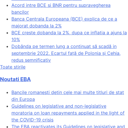
Acord intre BCE si BNR pentru supravegherea
bancilor
Banca Centrala Europeana (BCE) explica de ce a
majorat dobanda la 2%
BCE creste dobanda la 2%, dupa ce inflatia a ajuns la
10%
Dobânda pe termen lung a continuat să scadă in
septembrie 2022. Ecartul față de Polonia și Cehia,
redus semnificativ
Toate stirile
Noutati EBA
Bancile romanesti detin cele mai multe titluri de stat
din Europa
Guidelines on legislative and non-legislative
moratoria on loan repayments applied in the light of
the COVID-19 crisis
The EBA reactivates its Guidelines on legislative and