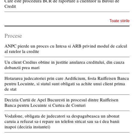
Care este procedura BCR de raportare a clientilor la Biroul de
Credit
Toate stirile
Procese
ANPC pierde un proces cu Intesa si ARB privind modul de calcul
al ratelor la credite
Un client Credius obtine in justitie anularea creditului, din cauza
dobanzii prea mari
Hotararea judecatoriei prin care Aedificium, fosta Raiffeisen Banca
pentru Locuinte, si statul sunt obligati sa achite unui client prima
de stat
Decizia Curtii de Apel Bucuresti in procesul dintre Raiffeisen
Banca pentru Locuinte si Curtea de Conturi
Vodafone, obligata de judecatori sa despagubeasca un abonat
caruia a refuzat sa-i repare un telefon stricat sau sa-i dea banii
inapoi (decizia instantei)