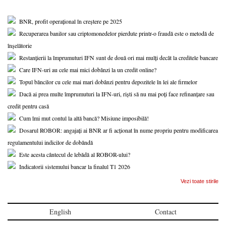
BNR, profit operațional în creștere pe 2025
Recuperarea banilor sau criptomonedelor pierdute printr-o fraudă este o metodă de
înșelătorie
Restanțierii la împrumuturi IFN sunt de două ori mai mulți decât la creditele bancare
Care IFN-uri au cele mai mici dobânzi la un credit online?
Topul băncilor cu cele mai mari dobânzi pentru depozitele în lei ale firmelor
Dacă ai prea multe împrumuturi la IFN-uri, riști să nu mai poți face refinanțare sau
credit pentru casă
Cum îmi mut contul la altă bancă? Misiune imposibilă!
Dosarul ROBOR: angajați ai BNR ar fi acționat în nume propriu pentru modificarea
regulamentului indicilor de dobândă
Este acesta cântecul de lebădă al ROBOR-ului?
Indicatorii sistemului bancar la finalul T1 2026
Vezi toate stirile
English
Contact