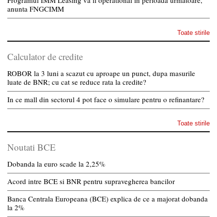
Programul IMM Leasing va fi operational in perioada urmatoare,
anunta FNGCIMM
Toate stirile
Calculator de credite
ROBOR la 3 luni a scazut cu aproape un punct, dupa masurile
luate de BNR; cu cat se reduce rata la credite?
In ce mall din sectorul 4 pot face o simulare pentru o refinantare?
Toate stirile
Noutati BCE
Dobanda la euro scade la 2,25%
Acord intre BCE si BNR pentru supravegherea bancilor
Banca Centrala Europeana (BCE) explica de ce a majorat dobanda
la 2%