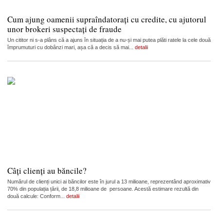
Cum ajung oamenii supraîndatorați cu credite, cu ajutorul
unor brokeri suspectați de fraude
Un cititor ni s-a plâns că a ajuns în situația de a nu-și mai putea plăti ratele la cele două
împrumuturi cu dobânzi mari, așa că a decis să mai...
detalii
Câți clienți au băncile?
Numărul de clienți unici ai băncilor este în jurul a 13 milioane, reprezentând aproximativ
70% din populația țării, de 18,8 milioane de persoane. Acestă estimare rezultă din
două calcule: Conform...
detalii