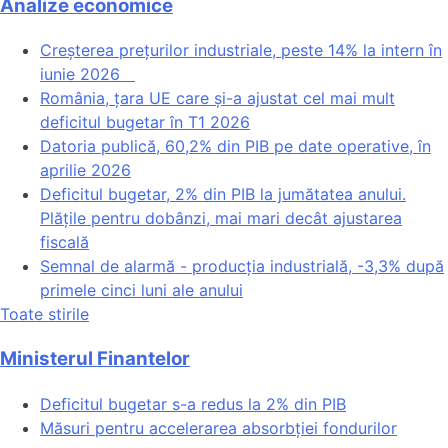
Analize economice
Creșterea prețurilor industriale, peste 14% la intern în
iunie 2026
România, țara UE care și-a ajustat cel mai mult
deficitul bugetar în T1 2026
Datoria publică, 60,2% din PIB pe date operative, în
aprilie 2026
Deficitul bugetar, 2% din PIB la jumătatea anului.
Plățile pentru dobânzi, mai mari decât ajustarea
fiscală
Semnal de alarmă - producția industrială, -3,3% după
primele cinci luni ale anului
Toate stirile
Ministerul Finantelor
Deficitul bugetar s-a redus la 2% din PIB
Măsuri pentru accelerarea absorbției fondurilor