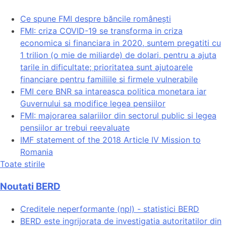
Ce spune FMI despre băncile românești
FMI: criza COVID-19 se transforma in criza
economica si financiara in 2020, suntem pregatiti cu
1 trilion (o mie de miliarde) de dolari, pentru a ajuta
tarile in dificultate; prioritatea sunt ajutoarele
financiare pentru familiile si firmele vulnerabile
FMI cere BNR sa intareasca politica monetara iar
Guvernului sa modifice legea pensiilor
FMI: majorarea salariilor din sectorul public si legea
pensiilor ar trebui reevaluate
IMF statement of the 2018 Article IV Mission to
Romania
Toate stirile
Noutati BERD
Creditele neperformante (npl) - statistici BERD
BERD este ingrijorata de investigatia autoritatilor din