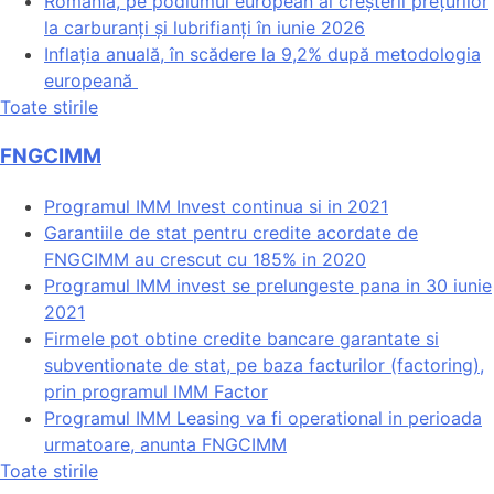
România, pe podiumul european al creșterii prețurilor
la carburanți și lubrifianți în iunie 2026
Inflația anuală, în scădere la 9,2% după metodologia
europeană
Toate stirile
FNGCIMM
Programul IMM Invest continua si in 2021
Garantiile de stat pentru credite acordate de
FNGCIMM au crescut cu 185% in 2020
Programul IMM invest se prelungeste pana in 30 iunie
2021
Firmele pot obtine credite bancare garantate si
subventionate de stat, pe baza facturilor (factoring),
prin programul IMM Factor
Programul IMM Leasing va fi operational in perioada
urmatoare, anunta FNGCIMM
Toate stirile