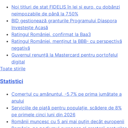
Noi titluri de stat FIDELIS în lei și euro, cu dobânzi
neimpozabile de pânã la 7,50%
BID gestionează granturile Programului Diaspora
Investește Acasă
Ratingul României, confirmat la Baa3
Ratingul României, menținut la BBB- cu perspectivă
negativă
Guvernul renunță la Mastercard pentru portofelul
digital
Toate stirile
Statistici
Comerțul cu amănuntul, -5,7% pe prima jumătate a
anului
Serviciile de piață pentru populație, scădere de 8%
pe primele cinci luni din 2026
Românii muncesc cu 5 ani mai puțin decât europenii