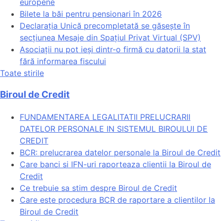
europene
Bilete la băi pentru pensionari în 2026
Declarația Unică precompletată se găsește în
secțiunea Mesaje din Spațiul Privat Virtual (SPV)
Asociații nu pot ieși dintr-o firmă cu datorii la stat
fără informarea fiscului
Toate stirile
Biroul de Credit
FUNDAMENTAREA LEGALITATII PRELUCRARII
DATELOR PERSONALE IN SISTEMUL BIROULUI DE
CREDIT
BCR: prelucrarea datelor personale la Biroul de Credit
Care banci si IFN-uri raporteaza clientii la Biroul de
Credit
Ce trebuie sa stim despre Biroul de Credit
Care este procedura BCR de raportare a clientilor la
Biroul de Credit