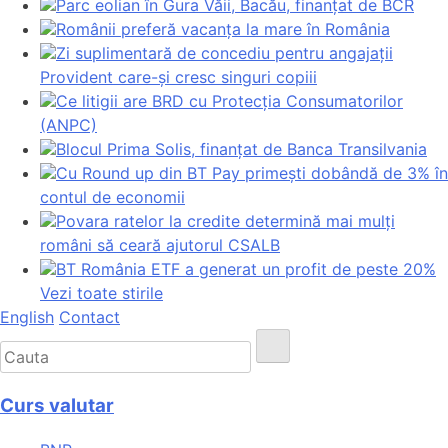
Parc eolian în Gura Văii, Bacău, finanțat de BCR
Românii preferă vacanța la mare în România
Zi suplimentară de concediu pentru angajații
Provident care-și cresc singuri copiii
Ce litigii are BRD cu Protecția Consumatorilor
(ANPC)
Blocul Prima Solis, finanțat de Banca Transilvania
Cu Round up din BT Pay primești dobândă de 3% în
contul de economii
Povara ratelor la credite determină mai mulți
români să ceară ajutorul CSALB
BT România ETF a generat un profit de peste 20%
Vezi toate stirile
English
Contact
Curs valutar