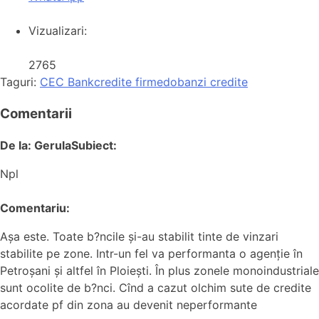
Vizualizari:
2765
Taguri:
CEC Bank
credite firme
dobanzi credite
Comentarii
De la: Gerula
Subiect:
Npl
Comentariu:
Așa este. Toate b?ncile și-au stabilit tinte de vinzari
stabilite pe zone. Intr-un fel va performanta o agenție în
Petroșani și altfel în Ploiești. În plus zonele monoindustriale
sunt ocolite de b?nci. Cînd a cazut olchim sute de credite
acordate pf din zona au devenit neperformante