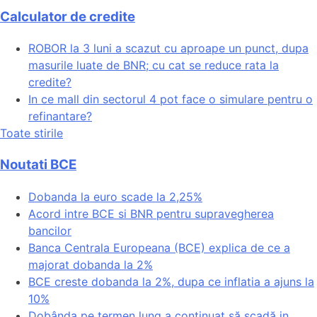
Calculator de credite
ROBOR la 3 luni a scazut cu aproape un punct, dupa
masurile luate de BNR; cu cat se reduce rata la
credite?
In ce mall din sectorul 4 pot face o simulare pentru o
refinantare?
Toate stirile
Noutati BCE
Dobanda la euro scade la 2,25%
Acord intre BCE si BNR pentru supravegherea
bancilor
Banca Centrala Europeana (BCE) explica de ce a
majorat dobanda la 2%
BCE creste dobanda la 2%, dupa ce inflatia a ajuns la
10%
Dobânda pe termen lung a continuat să scadă in