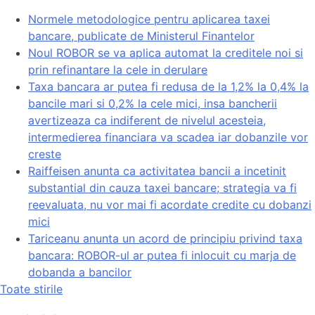
Normele metodologice pentru aplicarea taxei
bancare, publicate de Ministerul Finantelor
Noul ROBOR se va aplica automat la creditele noi si
prin refinantare la cele in derulare
Taxa bancara ar putea fi redusa de la 1,2% la 0,4% la
bancile mari si 0,2% la cele mici, insa bancherii
avertizeaza ca indiferent de nivelul acesteia,
intermedierea financiara va scadea iar dobanzile vor
creste
Raiffeisen anunta ca activitatea bancii a incetinit
substantial din cauza taxei bancare; strategia va fi
reevaluata, nu vor mai fi acordate credite cu dobanzi
mici
Tariceanu anunta un acord de principiu privind taxa
bancara: ROBOR-ul ar putea fi inlocuit cu marja de
dobanda a bancilor
Toate stirile