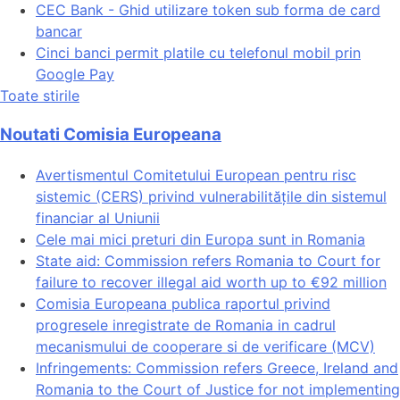
CEC Bank - Ghid utilizare token sub forma de card
bancar
Cinci banci permit platile cu telefonul mobil prin
Google Pay
Toate stirile
Noutati Comisia Europeana
Avertismentul Comitetului European pentru risc
sistemic (CERS) privind vulnerabilitățile din sistemul
financiar al Uniunii
Cele mai mici preturi din Europa sunt in Romania
State aid: Commission refers Romania to Court for
failure to recover illegal aid worth up to €92 million
Comisia Europeana publica raportul privind
progresele inregistrate de Romania in cadrul
mecanismului de cooperare si de verificare (MCV)
Infringements: Commission refers Greece, Ireland and
Romania to the Court of Justice for not implementing