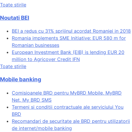
Toate stirile
Noutati BEI
BEI a redus cu 31% sprijinul acordat Romaniei in 2018
Romania implements SME Initiative: EUR 580 m for
Romanian businesses
European Investment Bank (EIB) is lending EUR 20
million to Agricover Credit IFN
Toate stirile
Mobile banking
Comisioanele BRD pentru MyBRD Mobile, MyBRD
Net, My BRD SMS
Termeni si conditii contractuale ale serviciului You
BRD
Recomandari de securitate ale BRD pentru utilizatorii
de internet/mobile banking