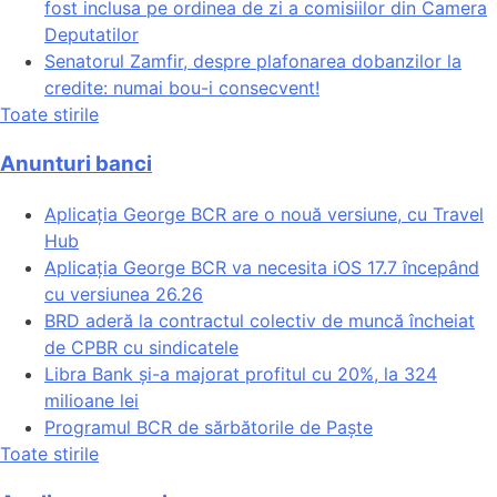
fost inclusa pe ordinea de zi a comisiilor din Camera
Deputatilor
Senatorul Zamfir, despre plafonarea dobanzilor la
credite: numai bou-i consecvent!
Toate stirile
Anunturi banci
Aplicația George BCR are o nouă versiune, cu Travel
Hub
Aplicația George BCR va necesita iOS 17.7 începând
cu versiunea 26.26
BRD aderă la contractul colectiv de muncă încheiat
de CPBR cu sindicatele
Libra Bank și-a majorat profitul cu 20%, la 324
milioane lei
Programul BCR de sărbătorile de Paște
Toate stirile