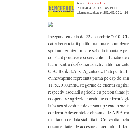
Autor:
Bancherul.ro
Publicat la: 2011-01-03 14:14
Ultima actualizare: 2011-01-03 14:14
Incepand cu data de 22 decembrie 2010, CEC 
catre beneficiarii platilor nationale complem
sprijinul fermierilor care solicita finantare pe
constant produsele si serviciile in functie de
lucru pentru desfasurarea activitatilor curent
CEC Bank S.A. si Agentia de Plati pentru Int
ovine/caprine reprezinta prima pe cap de anim
1175/2010.rnrnCategoriile de clientii eligibili
respectiv asociatii agricole cu personalitate j
cooperative agricole constituite conform legisl
la banca si cesiune de creanta pe care benefi
conform Adeverintelor eliberate de APIA.rnrn
mai tarziu de data stabilita in Conventia in
documentatiei de accesare a creditului. Inform