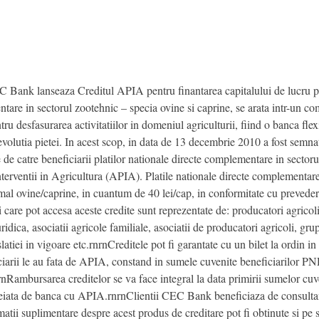
Bank lanseaza Creditul APIA pentru finantarea capitalului de lucru pen
entare in sectorul zootehnic – specia ovine si caprine, se arata intr-un
ntru desfasurarea activitatiilor in domeniul agriculturii, fiind o banca flex
 evolutia pietei. In acest scop, in data de 13 decembrie 2010 a fost semn
e de catre beneficiarii platilor nationale directe complementare in sectoru
erventii in Agricultura (APIA). Platile nationale directe complementar
al ovine/caprine, in cuantum de 40 lei/cap, in conformitate cu preveder
 care pot accesa aceste credite sunt reprezentate de: producatori agricoli 
uridica, asociatii agricole familiale, asociatii de producatori agricoli, gr
atiei in vigoare etc.rnrnCreditele pot fi garantate cu un bilet la ordin in
ciarii le au fata de APIA, constand in sumele cuvenite beneficiarilor P
Rambursarea creditelor se va face integral la data primirii sumelor cuv
cheiata de banca cu APIA.rnrnClientii CEC Bank beneficiaza de consultant
atii suplimentare despre acest produs de creditare pot fi obtinute si pe s