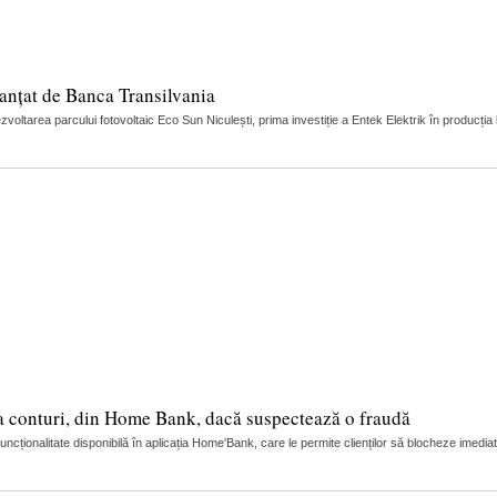
nanțat de Banca Transilvania
oltarea parcului fotovoltaic Eco Sun Niculești, prima investiție a Entek Elektrik în producția 
la conturi, din Home Bank, dacă suspectează o fraudă
ionalitate disponibilă în aplicația Home'Bank, care le permite clienților să blocheze imedia