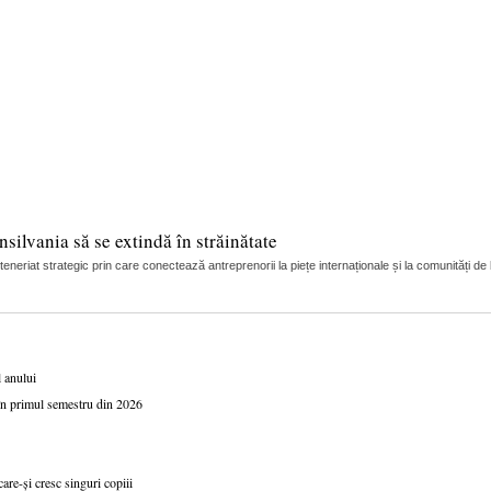
silvania să se extindă în străinătate
riat strategic prin care conectează antreprenorii la piețe internaționale și la comunități de
l anului
 în primul semestru din 2026
are-și cresc singuri copiii