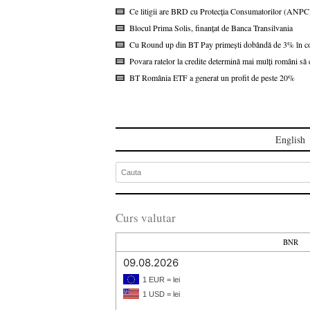
Ce litigii are BRD cu Protecția Consumatorilor (ANPC
Blocul Prima Solis, finanțat de Banca Transilvania
Cu Round up din BT Pay primești dobândă de 3% în co
Povara ratelor la credite determină mai mulți români s
BT România ETF a generat un profit de peste 20%
English
Curs valutar
BNR
09.08.2026
1 EUR = lei
1 USD = lei