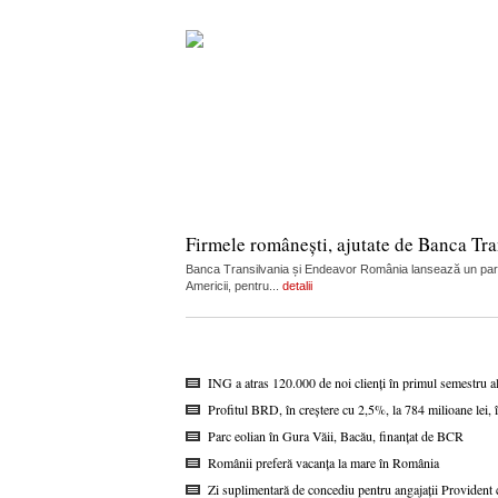
Firmele românești, ajutate de Banca Tran
Banca Transilvania și Endeavor România lansează un partene
Americii, pentru...
detalii
ING a atras 120.000 de noi clienți în primul semestru a
Profitul BRD, în creștere cu 2,5%, la 784 milioane lei,
Parc eolian în Gura Văii, Bacău, finanțat de BCR
Românii preferă vacanța la mare în România
Zi suplimentară de concediu pentru angajații Provident c