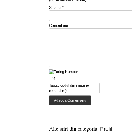
(nu se afiseaza pe site)
Subiect *:
Comentariu:
Tastati codul din imagine
(doar cifre)
Alte stiri din categoria:
Profil