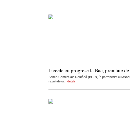
Liceele cu progrese la Bac, premiate d
Banca Comercială Română (BCR), în parteneriat cu Asociați
rezultatelor...
detalii