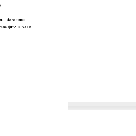
)
ntul de economii
ă ceară ajutorul CSALB