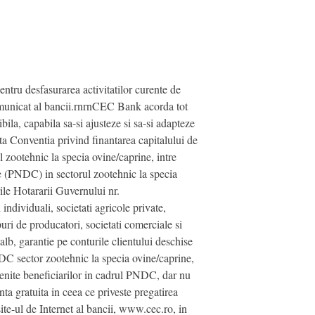
tru desfasurarea activitatilor curente de
 comunicat al bancii.rnrnCEC Bank acorda tot
ibila, capabila sa-si ajusteze si sa-si adapteze
ata Conventia privind finantarea capitalului de
l zootehnic la specia ovine/caprine, intre
e (PNDC) in sectorul zootehnic la specia
ile Hotararii Guvernului nr.
individuali, societati agricole private,
upuri de producatori, societati comerciale si
 alb, garantie pe conturile clientului deschise
NDC sector zootehnic la specia ovine/caprine,
enite beneficiarilor in cadrul PNDC, dar nu
a gratuita in ceea ce priveste pregatirea
ite-ul de Internet al bancii, www.cec.ro, in