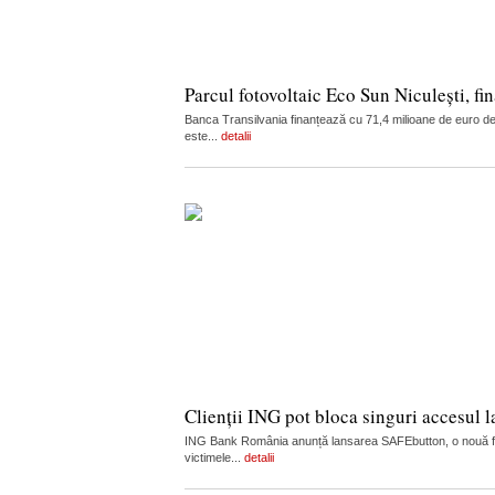
Parcul fotovoltaic Eco Sun Niculești, fi
Banca Transilvania finanțează cu 71,4 milioane de euro dezv
este...
detalii
Clienții ING pot bloca singuri accesul 
ING Bank România anunță lansarea SAFEbutton, o nouă funcț
victimele...
detalii