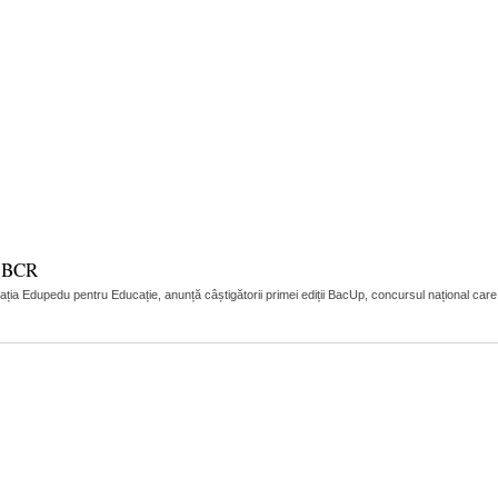
e BCR
a Edupedu pentru Educație, anunță câștigătorii primei ediții BacUp, concursul național care 