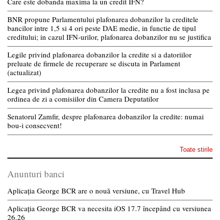
Care este dobanda maxima la un credit IFN?
BNR propune Parlamentului plafonarea dobanzilor la creditele
bancilor intre 1,5 si 4 ori peste DAE medie, in functie de tipul
creditului; in cazul IFN-urilor, plafonarea dobanzilor nu se justifica
Legile privind plafonarea dobanzilor la credite si a datoriilor
preluate de firmele de recuperare se discuta in Parlament
(actualizat)
Legea privind plafonarea dobanzilor la credite nu a fost inclusa pe
ordinea de zi a comisiilor din Camera Deputatilor
Senatorul Zamfir, despre plafonarea dobanzilor la credite: numai
bou-i consecvent!
Toate stirile
Anunturi banci
Aplicația George BCR are o nouă versiune, cu Travel Hub
Aplicația George BCR va necesita iOS 17.7 începând cu versiunea
26.26