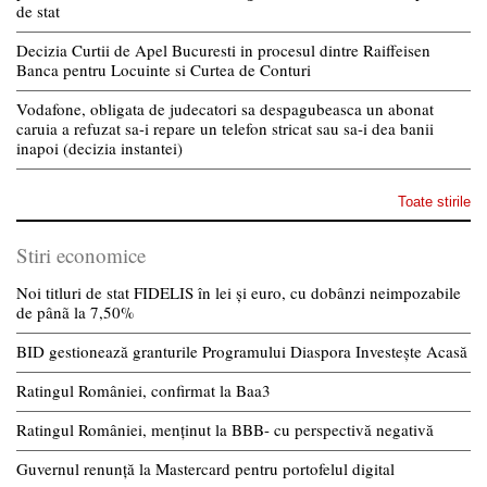
de stat
Decizia Curtii de Apel Bucuresti in procesul dintre Raiffeisen
Banca pentru Locuinte si Curtea de Conturi
Vodafone, obligata de judecatori sa despagubeasca un abonat
caruia a refuzat sa-i repare un telefon stricat sau sa-i dea banii
inapoi (decizia instantei)
Toate stirile
Stiri economice
Noi titluri de stat FIDELIS în lei și euro, cu dobânzi neimpozabile
de pânã la 7,50%
BID gestionează granturile Programului Diaspora Investește Acasă
Ratingul României, confirmat la Baa3
Ratingul României, menținut la BBB- cu perspectivă negativă
Guvernul renunță la Mastercard pentru portofelul digital