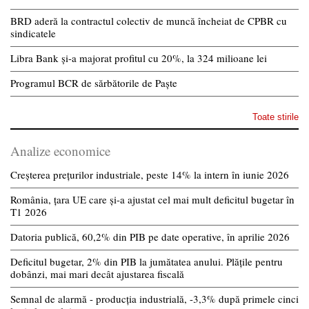
BRD aderă la contractul colectiv de muncă încheiat de CPBR cu
sindicatele
Libra Bank și-a majorat profitul cu 20%, la 324 milioane lei
Programul BCR de sărbătorile de Paște
Toate stirile
Analize economice
Creșterea prețurilor industriale, peste 14% la intern în iunie 2026
România, țara UE care și-a ajustat cel mai mult deficitul bugetar în
T1 2026
Datoria publică, 60,2% din PIB pe date operative, în aprilie 2026
Deficitul bugetar, 2% din PIB la jumătatea anului. Plățile pentru
dobânzi, mai mari decât ajustarea fiscală
Semnal de alarmă - producția industrială, -3,3% după primele cinci