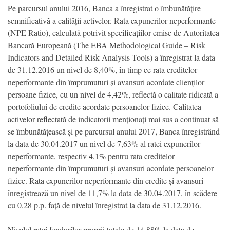
Pe parcursul anului 2016, Banca a înregistrat o îmbunătățire
semnificativă a calității activelor. Rata expunerilor neperformante
(NPE Ratio), calculată potrivit specificațiilor emise de Autoritatea
Bancară Europeană (The EBA Methodological Guide – Risk
Indicators and Detailed Risk Analysis Tools) a înregistrat la data
de 31.12.2016 un nivel de 8,40%, în timp ce rata creditelor
neperformante din împrumuturi și avansuri acordate clienților
persoane fizice, cu un nivel de 4,42%, reflectă o calitate ridicată a
portofoliului de credite acordate persoanelor fizice. Calitatea
activelor reflectată de indicatorii menționați mai sus a continuat să
se îmbunătățească și pe parcursul anului 2017, Banca înregistrând
la data de 30.04.2017 un nivel de 7,63% al ratei expunerilor
neperformante, respectiv 4,1% pentru rata creditelor
neperformante din împrumuturi și avansuri acordate persoanelor
fizice. Rata expunerilor neperformante din credite și avansuri
înregistrează un nivel de 11,7% la data de 30.04.2017, în scădere
cu 0,28 p.p. față de nivelul înregistrat la data de 31.12.2016.
Nivelul ratei fondurilor proprii totale de 14,88% la data de