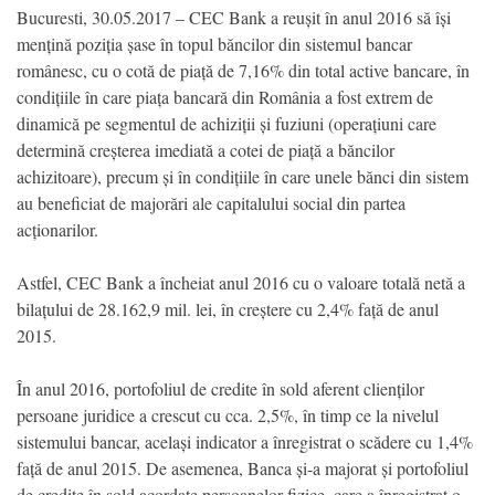
Bucuresti, 30.05.2017 – CEC Bank a reușit în anul 2016 să își
mențină poziția șase în topul băncilor din sistemul bancar
românesc, cu o cotă de piață de 7,16% din total active bancare, în
condițiile în care piața bancară din România a fost extrem de
dinamică pe segmentul de achiziții și fuziuni (operațiuni care
determină creșterea imediată a cotei de piață a băncilor
achizitoare), precum și în condițiile în care unele bănci din sistem
au beneficiat de majorări ale capitalului social din partea
acționarilor.
Astfel, CEC Bank a încheiat anul 2016 cu o valoare totală netă a
bilațului de 28.162,9 mil. lei, în creștere cu 2,4% față de anul
2015.
În anul 2016, portofoliul de credite în sold aferent clienților
persoane juridice a crescut cu cca. 2,5%, în timp ce la nivelul
sistemului bancar, același indicator a înregistrat o scădere cu 1,4%
față de anul 2015. De asemenea, Banca și-a majorat și portofoliul
de credite în sold acordate persoanelor fizice, care a înregistrat o