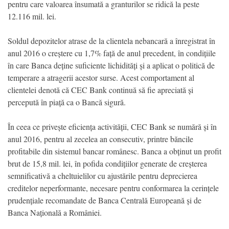
pentru care valoarea însumată a granturilor se ridică la peste
12.116 mil. lei.
Soldul depozitelor atrase de la clientela nebancară a înregistrat în
anul 2016 o creștere cu 1,7% față de anul precedent, în condițiile
în care Banca deține suficiente lichidități și a aplicat o politică de
temperare a atragerii acestor surse. Acest comportament al
clientelei denotă că CEC Bank continuă să fie apreciată și
percepută în piață ca o Bancă sigură.
În ceea ce privește eficiența activității, CEC Bank se numără și în
anul 2016, pentru al zecelea an consecutiv, printre băncile
profitabile din sistemul bancar românesc. Banca a obținut un profit
brut de 15,8 mil. lei, în pofida condițiilor generate de creșterea
semnificativă a cheltuielilor cu ajustările pentru deprecierea
creditelor neperformante, necesare pentru conformarea la cerințele
prudențiale recomandate de Banca Centrală Europeană și de
Banca Națională a României.