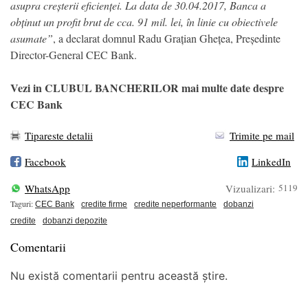
asupra creșterii eficienței. La data de 30.04.2017, Banca a
obținut un profit brut de cca. 91 mil. lei, în linie cu obiectivele
asumate”
, a declarat domnul Radu Grațian Ghețea, Președinte
Director-General CEC Bank.
Vezi in CLUBUL BANCHERILOR mai multe date despre
CEC Bank
Tipareste detalii
Trimite pe mail
Facebook
LinkedIn
WhatsApp
Vizualizari:
5119
Taguri:
CEC Bank
credite firme
credite neperformante
dobanzi
credite
dobanzi depozite
Comentarii
Nu există comentarii pentru această știre.