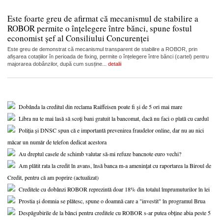
Este foarte greu de afirmat că mecanismul de stabilire a
ROBOR permite o înțelegere între bănci, spune fostul
economist șef al Consiliului Concurenței
Este greu de demonstrat că mecanismul transparent de stabilire a ROBOR, prin
afișarea cotațiilor în perioada de fixing, permite o înțelegere între bănci (cartel) pentru
majorarea dobânzilor, după cum susține...
detalii
Dobânda la creditul din reclama Raiffeisen poate fi și de 5 ori mai mare
Libra nu te mai lasă să scoți bani gratuit la bancomat, dacă nu faci o plată cu cardul
Poliția și DNSC spun că e importantă prevenirea fraudelor online, dar nu au nici
măcar un număr de telefon dedicat acestora
Au dreptul casele de schimb valutar să-mi refuze bancnote euro vechi?
Am plătit rata la credit în avans, însă banca m-a amenințat cu raportarea la Biroul de
Credit, pentru că am poprire (actualizat)
Creditele cu dobânzi ROBOR reprezintă doar 18% din totalul împrumuturilor în lei
Prostia și domnia se plătesc, spune o doamnă care a "investit" în programul Brua
Despăgubirile de la bănci pentru creditele cu ROBOR s-ar putea obține abia peste 5