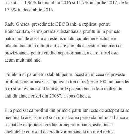
scazut la 11,96% la finalul lui 2016 si 11,7% in aprilie 2017, de la
17,5% in decembrie 2015.
Radu Ghetea, presedintele CEC Bank, a explicat, pentru
Bancherul.ro, ca majorarea substantiala a profitului in primele
patru luni ale acestui an este rezultatul curateniei efectuate in
bilantul bancii in ultimii ani, care a implicat costuri mai mari cu
provizioanele pentru credite neperformante, a caror nivel este
acum mult mai mic.
“Suntem in parametrii stabiliti pentru acest an in ceea ce priveste
profitul, care urmeaza sa ajunga la trei cifre (peste 100 milioane lei
n.r.) si sa revina astfel la nivelurile pe care banca le-a realizat in
anii dinaintea crizei din 2008”, a spus Ghetea.
El a precizat ca profitul din primele patru luni este de asteptat sa se
mentina la acelasi nivel si in urmatoarea perioada, intrucat banca a
scapat de majoritatea creditelor neperformante, astfel incat
cheltuielile cu riscul de credit vor ramane la un nivel redus.