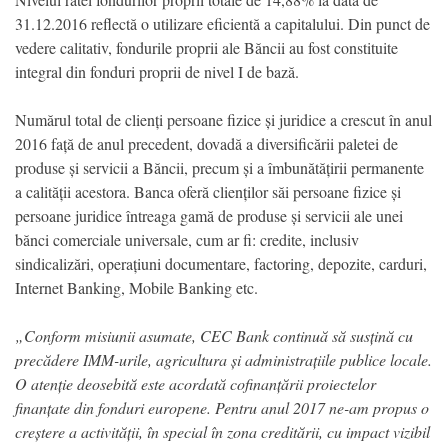
31.12.2016 reflectă o utilizare eficientă a capitalului. Din punct de
vedere calitativ, fondurile proprii ale Băncii au fost constituite
integral din fonduri proprii de nivel I de bază.
Numărul total de clienți persoane fizice și juridice a crescut în anul
2016 față de anul precedent, dovadă a diversificării paletei de
produse și servicii a Băncii, precum și a îmbunătățirii permanente
a calității acestora. Banca oferă clienților săi persoane fizice și
persoane juridice întreaga gamă de produse și servicii ale unei
bănci comerciale universale, cum ar fi: credite, inclusiv
sindicalizări, operațiuni documentare, factoring, depozite, carduri,
Internet Banking, Mobile Banking etc.
„Conform misiunii asumate, CEC Bank continuă să susțină cu
precădere IMM-urile, agricultura și administrațiile publice locale.
O atenție deosebită este acordată cofinanțării proiectelor
finanțate din fonduri europene. Pentru anul 2017 ne-am propus o
creștere a activității, în special în zona creditării, cu impact vizibil