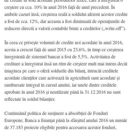
creștere cu cca. 10% în anul 2016 față de anul precedent. În
ambele cazuri însă, creșterea reală a soldului aferent acestor credite
a fost de cca. 12%, dar aceasta a fost diminuată de operațiunile de
reducere directă a valorii contabile brute a creditelor („write-off”).
În ceea ce privește volumul de credite noi acordate în anul 2016,
acesta a crescut față de anul 2015 cu 23,6%, în timp ce creșterea
înregistrată de sistemul bancar a fost de 5,5%. Activitatea de
creditare a înregistrat însă un ritm de creștere mult mai intens decât
imaginea pe care o oferă soldurile din bilanț, întrucât creditele
acordate clienților care activează în agricultură sunt acordate și
rambursate integral în cursul anului, iar unele dintre creditele
aprobate în anul 2016 și neutilizate până la 31.12.2016 nu sunt
reflectate în soldul bilanțier.
Continuând politica de susținere a absorbției de Fonduri
Europene, Banca a finanțat până la sfârșitul anului 2016 un număr
de 37.183 proiecte eligibile pentru accesarea acestor fonduri,