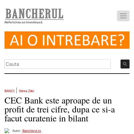
Nefericirea se inventează.
|
BANCI
Stirea Zilei
CEC Bank este aproape de un
profit de trei cifre, dupa ce si-a
facut curatenie in bilant
Autor:
Bancherul.ro