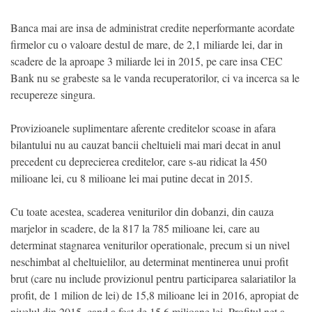
Banca mai are insa de administrat credite neperformante acordate
firmelor cu o valoare destul de mare, de 2,1 miliarde lei, dar in
scadere de la aproape 3 miliarde lei in 2015, pe care insa CEC
Bank nu se grabeste sa le vanda recuperatorilor, ci va incerca sa le
recupereze singura.
Provizioanele suplimentare aferente creditelor scoase in afara
bilantului nu au cauzat bancii cheltuieli mai mari decat in anul
precedent cu deprecierea creditelor, care s-au ridicat la 450
milioane lei, cu 8 milioane lei mai putine decat in 2015.
Cu toate acestea, scaderea veniturilor din dobanzi, din cauza
marjelor in scadere, de la 817 la 785 milioane lei, care au
determinat stagnarea veniturilor operationale, precum si un nivel
neschimbat al cheltuielilor, au determinat mentinerea unui profit
brut (care nu include provizionul pentru participarea salariatilor la
profit, de 1 milion de lei) de 15,8 milioane lei in 2016, apropiat de
nivelul din 2015, cand a fost de 15,6 milioane lei. Profitul net a