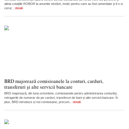
alinia cotațiile ROBOR la anumite niveluri, motiv pentru care au fost amendate și li s-a
cerut...
detalii
BRD majorează comisioanele la conturi, carduri,
transferuri și alte servicii bancare
BRD majorează, din luna octombrie, comisioanele pentru administrarea conturilor,
retragerile de numerar de pe carduri, transferuri de bani și alte servicii bancare. În
plus, BRD introduce și noi comisioane, precum...
detalii