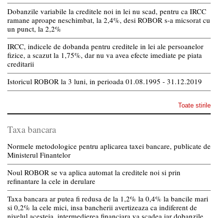
Dobanzile variabile la creditele noi in lei nu scad, pentru ca IRCC
ramane aproape neschimbat, la 2,4%, desi ROBOR s-a micsorat cu
un punct, la 2,2%
IRCC, indicele de dobanda pentru creditele in lei ale persoanelor
fizice, a scazut la 1,75%, dar nu va avea efecte imediate pe piata
creditarii
Istoricul ROBOR la 3 luni, in perioada 01.08.1995 - 31.12.2019
Toate stirile
Taxa bancara
Normele metodologice pentru aplicarea taxei bancare, publicate de
Ministerul Finantelor
Noul ROBOR se va aplica automat la creditele noi si prin
refinantare la cele in derulare
Taxa bancara ar putea fi redusa de la 1,2% la 0,4% la bancile mari
si 0,2% la cele mici, insa bancherii avertizeaza ca indiferent de
nivelul acesteia, intermedierea financiara va scadea iar dobanzile