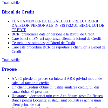
Toate stirile
Biroul de Credit
FUNDAMENTAREA LEGALITATII PRELUCRARII
DATELOR PERSONALE IN SISTEMUL BIROULUI DE
CREDIT
BCR: prelucrarea datelor personale la Biroul de Credit
Care banci si IFN-uri raporteaza clientii la Biroul de Credit
Ce trebuie sa stim despre Biroul de Credit
Care este procedura BCR de raportare a clientilor la Biroul de
Credit
Toate stirile
Procese
ANPC pierde un proces cu Intesa si ARB privind modul de
calcul al ratelor la credite
Un client Credius obtine in justitie anularea creditului, din
cauza dobanzii prea mari
Hotararea judecatoriei prin care Aedificium, fosta Raiffeisen
Banca pentru Locuinte, si statul sunt obligati sa achite unui
client prima de stat