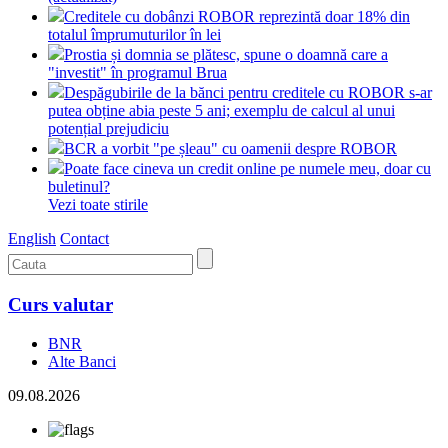
Creditele cu dobânzi ROBOR reprezintă doar 18% din
totalul împrumuturilor în lei
Prostia și domnia se plătesc, spune o doamnă care a
"investit" în programul Brua
Despăgubirile de la bănci pentru creditele cu ROBOR s-ar
putea obține abia peste 5 ani; exemplu de calcul al unui
potențial prejudiciu
BCR a vorbit "pe șleau" cu oamenii despre ROBOR
Poate face cineva un credit online pe numele meu, doar cu
buletinul?
Vezi toate stirile
English
Contact
Curs valutar
BNR
Alte Banci
09.08.2026