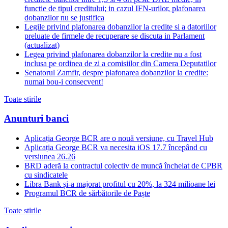
functie de tipul creditului; in cazul IFN-urilor, plafonarea
dobanzilor nu se justifica
Legile privind plafonarea dobanzilor la credite si a datoriilor
preluate de firmele de recuperare se discuta in Parlament
(actualizat)
Legea privind plafonarea dobanzilor la credite nu a fost
inclusa pe ordinea de zi a comisiilor din Camera Deputatilor
Senatorul Zamfir, despre plafonarea dobanzilor la credite:
numai bou-i consecvent!
Toate stirile
Anunturi banci
Aplicația George BCR are o nouă versiune, cu Travel Hub
Aplicația George BCR va necesita iOS 17.7 începând cu
versiunea 26.26
BRD aderă la contractul colectiv de muncă încheiat de CPBR
cu sindicatele
Libra Bank și-a majorat profitul cu 20%, la 324 milioane lei
Programul BCR de sărbătorile de Paște
Toate stirile