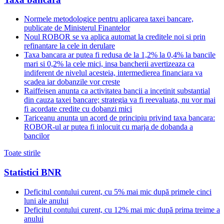
Normele metodologice pentru aplicarea taxei bancare,
publicate de Ministerul Finantelor
Noul ROBOR se va aplica automat la creditele noi si prin
refinantare la cele in derulare
Taxa bancara ar putea fi redusa de la 1,2% la 0,4% la bancile
mari si 0,2% la cele mici, insa bancherii avertizeaza ca
indiferent de nivelul acesteia, intermedierea financiara va
scadea iar dobanzile vor creste
Raiffeisen anunta ca activitatea bancii a incetinit substantial
din cauza taxei bancare; strategia va fi reevaluata, nu vor mai
fi acordate credite cu dobanzi mici
Tariceanu anunta un acord de principiu privind taxa bancara:
ROBOR-ul ar putea fi inlocuit cu marja de dobanda a
bancilor
Toate stirile
Statistici BNR
Deficitul contului curent, cu 5% mai mic după primele cinci
luni ale anului
Deficitul contului curent, cu 12% mai mic după prima treime a
anului