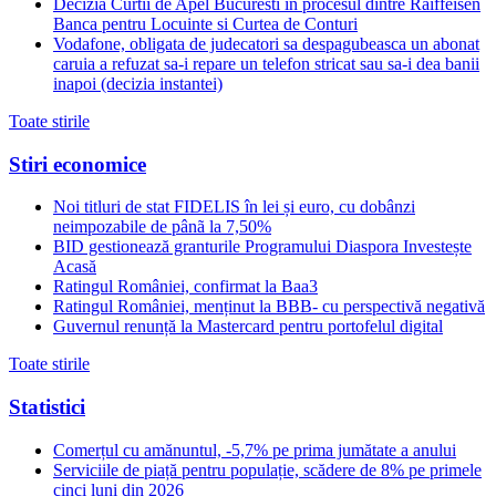
Decizia Curtii de Apel Bucuresti in procesul dintre Raiffeisen
Banca pentru Locuinte si Curtea de Conturi
Vodafone, obligata de judecatori sa despagubeasca un abonat
caruia a refuzat sa-i repare un telefon stricat sau sa-i dea banii
inapoi (decizia instantei)
Toate stirile
Stiri economice
Noi titluri de stat FIDELIS în lei și euro, cu dobânzi
neimpozabile de pânã la 7,50%
BID gestionează granturile Programului Diaspora Investește
Acasă
Ratingul României, confirmat la Baa3
Ratingul României, menținut la BBB- cu perspectivă negativă
Guvernul renunță la Mastercard pentru portofelul digital
Toate stirile
Statistici
Comerțul cu amănuntul, -5,7% pe prima jumătate a anului
Serviciile de piață pentru populație, scădere de 8% pe primele
cinci luni din 2026