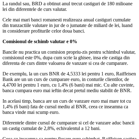
La randul sau, BRD a obtinut anul trecut castiguri de 180 milioane
lei din diferentele de curs valutar.
Cele mai mari banci romanesti realizeaza anual castiguri cumulate
din tranzactiile valutare in jur de o jumatate de miliard de lei, luand
in considerare profiturile celor doua banci.
Comisionul de schimb valutar e 0%
Bancile nu practica un comision propriu-zis pentru schimbul valutar,
comisionul este 0%, dupa cum scrie la ghisee, insa ele castiga din
diferenta de curs dintre valoarea de vanzare si cea de cumparare.
De exemplu, la un curs BNR de 4,5333 lei pentru 1 euro, Raiffeisen
Bank are un un curs de cumparare euro, in conturile clientilor, de
4,4700 lei pentru 1 euro, cu 1,4% (6 bani) mai mic. Cu alte cuvinte,
banca cumpara euro mai ieftin decat pretul mediu stabilit de BNR.
In acelasi timp, banca are un curs de vanzare euro mai mare tot cu
1,4% (6 bani) fata de cursul mediu al BNR, ceea ce inseamna ca
banca vinde mai scump euro.
Diferentele dintre cursul de cumparare si cel de vanzare aduc bancii
un castig cumulat de 2,8%, echivalentul a 12 bani.
Ceea ce inseamna ca pentru fiecare euro schimbat, Raiffeisen castiga