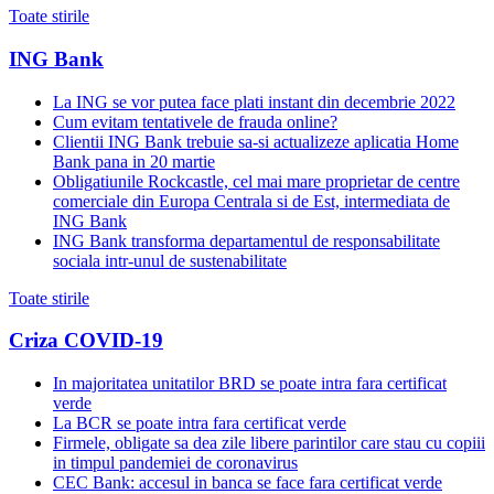
Toate stirile
ING Bank
La ING se vor putea face plati instant din decembrie 2022
Cum evitam tentativele de frauda online?
Clientii ING Bank trebuie sa-si actualizeze aplicatia Home
Bank pana in 20 martie
Obligatiunile Rockcastle, cel mai mare proprietar de centre
comerciale din Europa Centrala si de Est, intermediata de
ING Bank
ING Bank transforma departamentul de responsabilitate
sociala intr-unul de sustenabilitate
Toate stirile
Criza COVID-19
In majoritatea unitatilor BRD se poate intra fara certificat
verde
La BCR se poate intra fara certificat verde
Firmele, obligate sa dea zile libere parintilor care stau cu copiii
in timpul pandemiei de coronavirus
CEC Bank: accesul in banca se face fara certificat verde