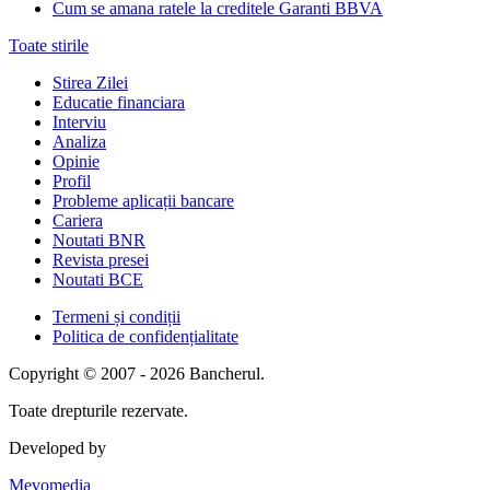
Cum se amana ratele la creditele Garanti BBVA
Toate stirile
Stirea Zilei
Educatie financiara
Interviu
Analiza
Opinie
Profil
Probleme aplicații bancare
Cariera
Noutati BNR
Revista presei
Noutati BCE
Termeni și condiții
Politica de confidențialitate
Copyright © 2007 - 2026 Bancherul.
Toate drepturile rezervate.
Developed by
Mevomedia