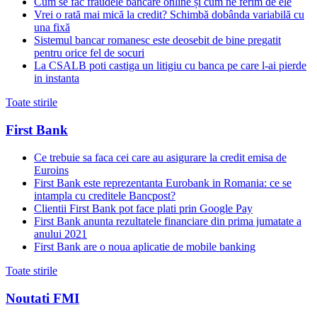
Cum se fac fraudele bancare online și cum ne ferim de ele
Vrei o rată mai mică la credit? Schimbă dobânda variabilă cu
una fixă
Sistemul bancar romanesc este deosebit de bine pregatit
pentru orice fel de socuri
La CSALB poti castiga un litigiu cu banca pe care l-ai pierde
in instanta
Toate stirile
First Bank
Ce trebuie sa faca cei care au asigurare la credit emisa de
Euroins
First Bank este reprezentanta Eurobank in Romania: ce se
intampla cu creditele Bancpost?
Clientii First Bank pot face plati prin Google Pay
First Bank anunta rezultatele financiare din prima jumatate a
anului 2021
First Bank are o noua aplicatie de mobile banking
Toate stirile
Noutati FMI