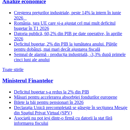
Analize economice
Creșterea prețurilor industriale, peste 14% la intern în iunie
2026
România, țara UE care și-a ajustat cel mai mult deficitul
bugetar în T1 2026
Datoria publică, 60,2% din PIB pe date operative, în aprilie
2026
Deficitul bugetar, 2% din PIB la jumătatea anului. Plățile
pentru dobânzi, mai mari decât ajustarea fiscală
Semnal de alarmă - producția industrială, -3,3% după primele
cinci luni ale anului
Toate stirile
Ministerul Finantelor
Deficitul bugetar s-a redus la 2% din PIB
Măsuri pentru accelerarea absorbției fondurilor europene
Bilete la băi pentru pensionari în 2026
Declarația Unică precompletată se găsește în secțiunea Mesaje
din Spațiul Privat Virtual (SPV)
Asociații nu pot ieși dintr-o firmă cu datorii la stat fără
informarea fiscului