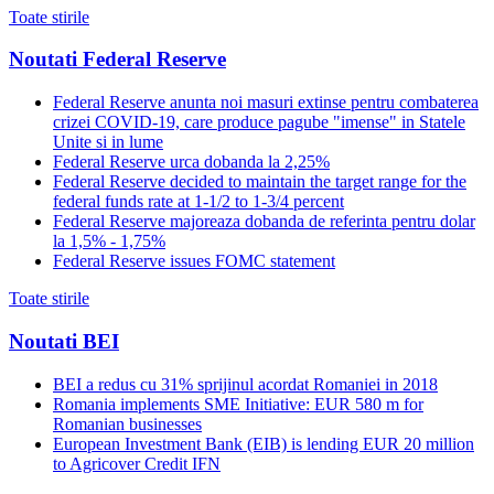
Toate stirile
Noutati Federal Reserve
Federal Reserve anunta noi masuri extinse pentru combaterea
crizei COVID-19, care produce pagube "imense" in Statele
Unite si in lume
Federal Reserve urca dobanda la 2,25%
Federal Reserve decided to maintain the target range for the
federal funds rate at 1-1/2 to 1-3/4 percent
Federal Reserve majoreaza dobanda de referinta pentru dolar
la 1,5% - 1,75%
Federal Reserve issues FOMC statement
Toate stirile
Noutati BEI
BEI a redus cu 31% sprijinul acordat Romaniei in 2018
Romania implements SME Initiative: EUR 580 m for
Romanian businesses
European Investment Bank (EIB) is lending EUR 20 million
to Agricover Credit IFN