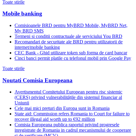
Toate stirile
Mobile banking
Comisioanele BRD pentru MyBRD Mobile, MyBRD Net,
My BRD SMS
Termeni si conditii contractuale ale serviciului You BRD
Recomandari de securitate ale BRD pentru utilizatorii de
internet/mobile banking
CEC Bank - Ghid utilizare token sub forma de card bancar
Cinci banci permit platile cu telefonul mobil prin Google Pay
Toate stirile
Noutati Comisia Europeana
Avertismentul Comitetului European pentru risc sistemic
(CERS) privind vulnerabilitățile din sistemul financiar al
Uniunii
Cele mai mici preturi din Europa sunt in Romania
State aid: Commission refers Romania to Court for failure to
recover illegal aid worth up to €92 million
Comisia Europeana publica raportul privind progresele
inregistrate de Romania in cadrul mecanismului de cooperare
si de verificare (MCV)