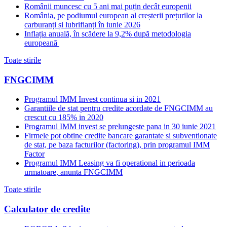
Românii muncesc cu 5 ani mai puțin decât europenii
România, pe podiumul european al creșterii prețurilor la
carburanți și lubrifianți în iunie 2026
Inflația anuală, în scădere la 9,2% după metodologia
europeană
Toate stirile
FNGCIMM
Programul IMM Invest continua si in 2021
Garantiile de stat pentru credite acordate de FNGCIMM au
crescut cu 185% in 2020
Programul IMM invest se prelungeste pana in 30 iunie 2021
Firmele pot obtine credite bancare garantate si subventionate
de stat, pe baza facturilor (factoring), prin programul IMM
Factor
Programul IMM Leasing va fi operational in perioada
urmatoare, anunta FNGCIMM
Toate stirile
Calculator de credite