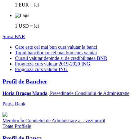
1 EUR = lei
1 USD = lei
Sursa BNR
Care este cel mai bun curs valutar la banci
Topul bancilor cu cel mai bun curs valutar
Cursul valutar depinde si de credibilitatea BNR
Prognoza curs valutar 2019-2020 ING
Prognoza curs valutar ING
Profil de Bancher
Horia Dragos Manda
, Presedintele Consiliului de Administratie
Patria Bank
Membru în Comitetul de Administrare a...
vezi profil
Toate Profilele
Profil de Banca