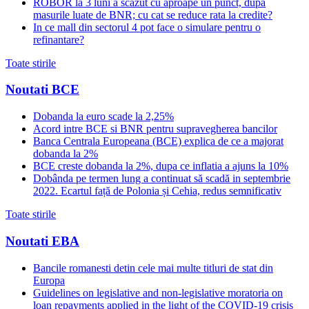
ROBOR la 3 luni a scazut cu aproape un punct, dupa
masurile luate de BNR; cu cat se reduce rata la credite?
In ce mall din sectorul 4 pot face o simulare pentru o
refinantare?
Toate stirile
Noutati BCE
Dobanda la euro scade la 2,25%
Acord intre BCE si BNR pentru supravegherea bancilor
Banca Centrala Europeana (BCE) explica de ce a majorat
dobanda la 2%
BCE creste dobanda la 2%, dupa ce inflatia a ajuns la 10%
Dobânda pe termen lung a continuat să scadă in septembrie
2022. Ecartul față de Polonia și Cehia, redus semnificativ
Toate stirile
Noutati EBA
Bancile romanesti detin cele mai multe titluri de stat din
Europa
Guidelines on legislative and non-legislative moratoria on
loan repayments applied in the light of the COVID-19 crisis