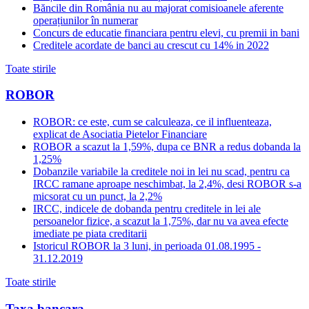
Băncile din România nu au majorat comisioanele aferente
operațiunilor în numerar
Concurs de educatie financiara pentru elevi, cu premii in bani
Creditele acordate de banci au crescut cu 14% in 2022
Toate stirile
ROBOR
ROBOR: ce este, cum se calculeaza, ce il influenteaza,
explicat de Asociatia Pietelor Financiare
ROBOR a scazut la 1,59%, dupa ce BNR a redus dobanda la
1,25%
Dobanzile variabile la creditele noi in lei nu scad, pentru ca
IRCC ramane aproape neschimbat, la 2,4%, desi ROBOR s-a
micsorat cu un punct, la 2,2%
IRCC, indicele de dobanda pentru creditele in lei ale
persoanelor fizice, a scazut la 1,75%, dar nu va avea efecte
imediate pe piata creditarii
Istoricul ROBOR la 3 luni, in perioada 01.08.1995 -
31.12.2019
Toate stirile
Taxa bancara