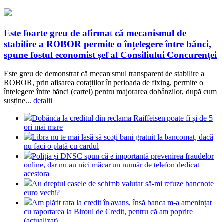
Este foarte greu de afirmat că mecanismul de
stabilire a ROBOR permite o înțelegere între bănci,
spune fostul economist șef al Consiliului Concurenței
Este greu de demonstrat că mecanismul transparent de stabilire a
ROBOR, prin afișarea cotațiilor în perioada de fixing, permite o
înțelegere între bănci (cartel) pentru majorarea dobânzilor, după cum
susține...
detalii
Dobânda la creditul din reclama Raiffeisen poate fi și de 5
ori mai mare
Libra nu te mai lasă să scoți bani gratuit la bancomat, dacă
nu faci o plată cu cardul
Poliția și DNSC spun că e importantă prevenirea fraudelor
online, dar nu au nici măcar un număr de telefon dedicat
acestora
Au dreptul casele de schimb valutar să-mi refuze bancnote
euro vechi?
Am plătit rata la credit în avans, însă banca m-a amenințat
cu raportarea la Biroul de Credit, pentru că am poprire
(actualizat)