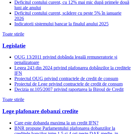
Deficitul contului curent, cu 12% mai mic după primele două
luni ale anului
Deficitul contului curent, scădere cu peste 5% în ianuarie
2026
Indicatorii sistemului bancar la finalul anului 2025
Toate stirile
Legislatie
OUG 13/2011 privind dobânda legală remuneratorie și
penalizatoare
Legea 243 din 2024 privind plafonarea dobânzilor la creditele
IFN
Proiectul OUG privind contractele de credit de consum
Proiectul de Lege privind contractele de credit de consum
Decizia nr.105/2007 privind raportarea la Biroul de Credit
Toate stirile
Lege plafonare dobanzi credite
Care este dobanda maxima la un credit IFN?
BNR propune Parlamentului plafonarea dobanzilor la
creditele bancilor intre 1,5 si 4 ori peste DAE medie, in