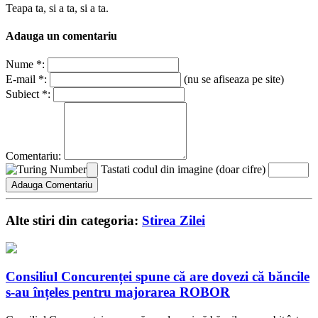
Teapa ta, si a ta, si a ta.
Adauga un comentariu
Nume *:
E-mail *:
(nu se afiseaza pe site)
Subiect *:
Comentariu:
Tastati codul din imagine (doar cifre)
Alte stiri din categoria:
Stirea Zilei
Consiliul Concurenței spune că are dovezi că băncile
s-au înțeles pentru majorarea ROBOR