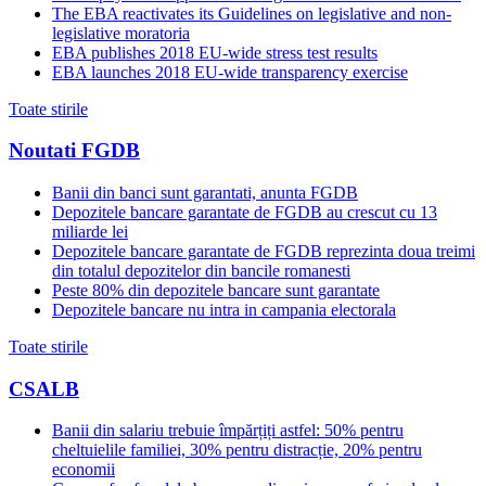
The EBA reactivates its Guidelines on legislative and non-
legislative moratoria
EBA publishes 2018 EU-wide stress test results
EBA launches 2018 EU-wide transparency exercise
Toate stirile
Noutati FGDB
Banii din banci sunt garantati, anunta FGDB
Depozitele bancare garantate de FGDB au crescut cu 13
miliarde lei
Depozitele bancare garantate de FGDB reprezinta doua treimi
din totalul depozitelor din bancile romanesti
Peste 80% din depozitele bancare sunt garantate
Depozitele bancare nu intra in campania electorala
Toate stirile
CSALB
Banii din salariu trebuie împărțiți astfel: 50% pentru
cheltuielile familiei, 30% pentru distracție, 20% pentru
economii