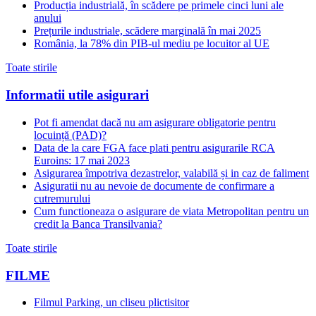
Producția industrială, în scădere pe primele cinci luni ale
anului
Prețurile industriale, scădere marginală în mai 2025
România, la 78% din PIB-ul mediu pe locuitor al UE
Toate stirile
Informatii utile asigurari
Pot fi amendat dacă nu am asigurare obligatorie pentru
locuință (PAD)?
Data de la care FGA face plati pentru asigurarile RCA
Euroins: 17 mai 2023
Asigurarea împotriva dezastrelor, valabilă și in caz de faliment
Asiguratii nu au nevoie de documente de confirmare a
cutremurului
Cum functioneaza o asigurare de viata Metropolitan pentru un
credit la Banca Transilvania?
Toate stirile
FILME
Filmul Parking, un cliseu plictisitor