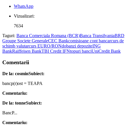
WhatsApp
Vizualizari:
7634
Taguri:
Banca Comerciala Romana (BCR)
Banca Transilvania
BRD
Groupe Societe Generale
CEC Bank
comisioane cont bancar
curs de
schimb valutar
curs EURO/RON
dobanzi depozite
ING
Bank
Raiffeisen Bank
TBI Credit IFN
topuri banci
UniCredit Bank
Comentarii
De la: cosmin
Subiect:
bancp(r)ost = TEAPA
Comentariu:
De la: tonne
Subiect:
BancP...
Comentariu: