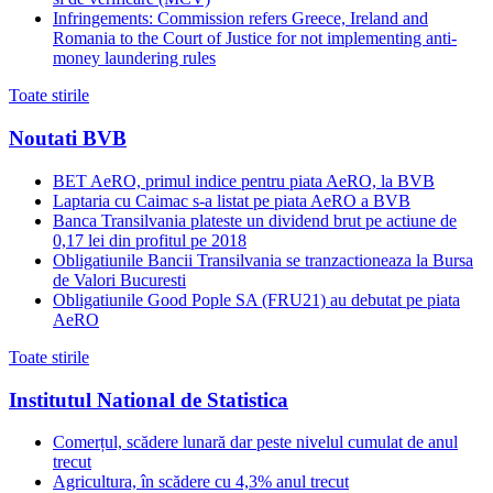
Infringements: Commission refers Greece, Ireland and
Romania to the Court of Justice for not implementing anti-
money laundering rules
Toate stirile
Noutati BVB
BET AeRO, primul indice pentru piata AeRO, la BVB
Laptaria cu Caimac s-a listat pe piata AeRO a BVB
Banca Transilvania plateste un dividend brut pe actiune de
0,17 lei din profitul pe 2018
Obligatiunile Bancii Transilvania se tranzactioneaza la Bursa
de Valori Bucuresti
Obligatiunile Good Pople SA (FRU21) au debutat pe piata
AeRO
Toate stirile
Institutul National de Statistica
Comerțul, scădere lunară dar peste nivelul cumulat de anul
trecut
Agricultura, în scădere cu 4,3% anul trecut