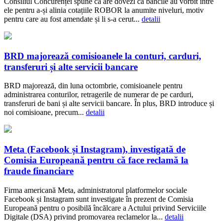
Consiliul Concurenței spune că are dovezi că băncile au vorbit între
ele pentru a-și alinia cotațiile ROBOR la anumite niveluri, motiv
pentru care au fost amendate și li s-a cerut...
detalii
BRD majorează comisioanele la conturi, carduri,
transferuri și alte servicii bancare
BRD majorează, din luna octombrie, comisioanele pentru
administrarea conturilor, retragerile de numerar de pe carduri,
transferuri de bani și alte servicii bancare. În plus, BRD introduce și
noi comisioane, precum...
detalii
Meta (Facebook și Instagram), investigată de
Comisia Europeană pentru că face reclamă la
fraude financiare
Firma americană Meta, administratorul platformelor sociale
Facebook și Instagram sunt investigate în prezent de Comisia
Europeană pentru o posibilă încălcare a Actului privind Serviciile
Digitale (DSA) privind promovarea reclamelor la...
detalii