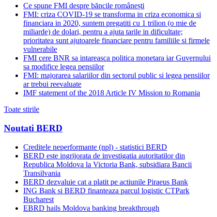
Ce spune FMI despre băncile românești
FMI: criza COVID-19 se transforma in criza economica si
financiara in 2020, suntem pregatiti cu 1 trilion (o mie de
miliarde) de dolari, pentru a ajuta tarile in dificultate;
prioritatea sunt ajutoarele financiare pentru familiile si firmele
vulnerabile
FMI cere BNR sa intareasca politica monetara iar Guvernului
sa modifice legea pensiilor
FMI: majorarea salariilor din sectorul public si legea pensiilor
ar trebui reevaluate
IMF statement of the 2018 Article IV Mission to Romania
Toate stirile
Noutati BERD
Creditele neperformante (npl) - statistici BERD
BERD este ingrijorata de investigatia autoritatilor din
Republica Moldova la Victoria Bank, subsidiara Bancii
Transilvania
BERD dezvaluie cat a platit pe actiunile Piraeus Bank
ING Bank si BERD finanteaza parcul logistic CTPark
Bucharest
EBRD hails Moldova banking breakthrough