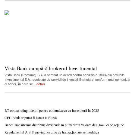
Vista Bank cumpără brokerul Investimental
Vista Bank (Romania) S.A. a semnat un acord pentru achiziția a 100% din acțiunile
Investimental S.A., societate de servicii de investiții financiare, conform unui comunicat
al băncii, în care se...
detalii
BT obține rating maxim pentru comunicarea cu investitorii în 2025
CEC Bank ar putea fi listată la Bursă
Banca Transilvania distribuie dividende în numerar în valoare de 0,642 lei pe acțiune
Regulamentul A.S.F. privind locurile de tranzacționare se modifica