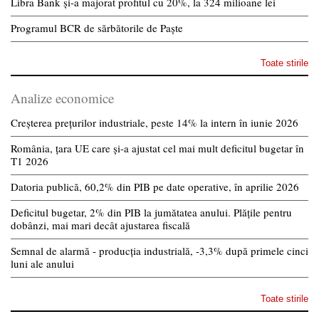
Libra Bank și-a majorat profitul cu 20%, la 324 milioane lei
Programul BCR de sărbătorile de Paște
Toate stirile
Analize economice
Creșterea prețurilor industriale, peste 14% la intern în iunie 2026
România, țara UE care și-a ajustat cel mai mult deficitul bugetar în
T1 2026
Datoria publică, 60,2% din PIB pe date operative, în aprilie 2026
Deficitul bugetar, 2% din PIB la jumătatea anului. Plățile pentru
dobânzi, mai mari decât ajustarea fiscală
Semnal de alarmă - producția industrială, -3,3% după primele cinci
luni ale anului
Toate stirile