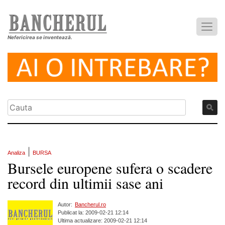
Nefericirea se inventează.
|
Analiza
BURSA
Bursele europene sufera o scadere
record din ultimii sase ani
Autor:
Bancherul.ro
Publicat la: 2009-02-21 12:14
Ultima actualizare: 2009-02-21 12:14