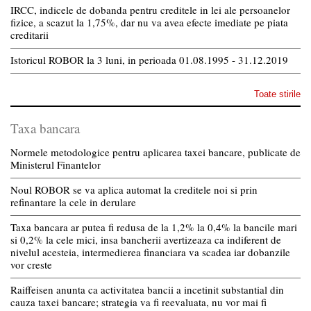
IRCC, indicele de dobanda pentru creditele in lei ale persoanelor
fizice, a scazut la 1,75%, dar nu va avea efecte imediate pe piata
creditarii
Istoricul ROBOR la 3 luni, in perioada 01.08.1995 - 31.12.2019
Toate stirile
Taxa bancara
Normele metodologice pentru aplicarea taxei bancare, publicate de
Ministerul Finantelor
Noul ROBOR se va aplica automat la creditele noi si prin
refinantare la cele in derulare
Taxa bancara ar putea fi redusa de la 1,2% la 0,4% la bancile mari
si 0,2% la cele mici, insa bancherii avertizeaza ca indiferent de
nivelul acesteia, intermedierea financiara va scadea iar dobanzile
vor creste
Raiffeisen anunta ca activitatea bancii a incetinit substantial din
cauza taxei bancare; strategia va fi reevaluata, nu vor mai fi