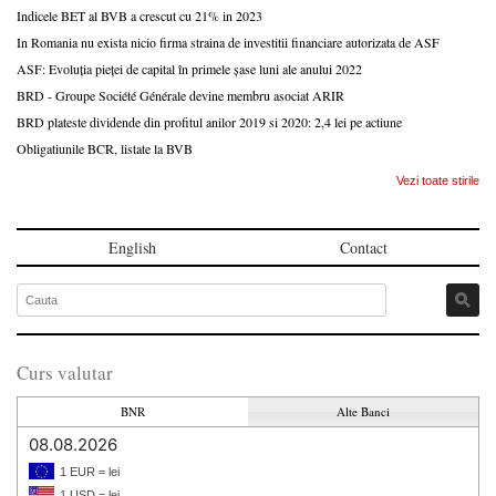
Indicele BET al BVB a crescut cu 21% in 2023
In Romania nu exista nicio firma straina de investitii financiare autorizata de ASF
ASF: Evoluția pieței de capital în primele șase luni ale anului 2022
BRD - Groupe Société Générale devine membru asociat ARIR
BRD plateste dividende din profitul anilor 2019 si 2020: 2,4 lei pe actiune
Obligatiunile BCR, listate la BVB
Vezi toate stirile
English
Contact
Curs valutar
BNR
Alte Banci
08.08.2026
1 EUR = lei
1 USD = lei