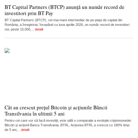
BT Capital Partners (BTCP) anunță un număr record de
investitori prin BT Pay
BT Capital Partners (BTCP), cel mai mare intermediar de pe piața de capital din
România, a înregistrat, începând cu luna aprilie 2026, un număr record de investitori
noi, peste 15.000,...
detalii
Cât au crescut prețul Bitcoin și acțiunile Băncii
Transilvania în ultimii 5 ani
Pentru cei care vor să facă investiții, este utilă o comparație a evoluției criptomonedei
Bitcoin și acțiunii Banca Transilvania, BTRL. Acțiunea BTRL a crescut cu 180% timp
de 5 ani,...
detalii