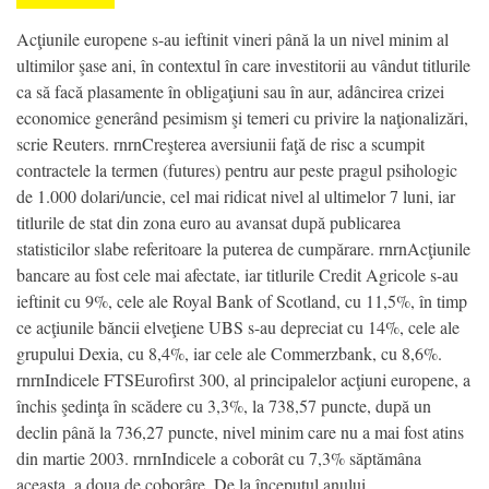
Acţiunile europene s-au ieftinit vineri până la un nivel minim al
ultimilor şase ani, în contextul în care investitorii au vândut titlurile
ca să facă plasamente în obligaţiuni sau în aur, adâncirea crizei
economice generând pesimism şi temeri cu privire la naţionalizări,
scrie Reuters. rnrnCreşterea aversiunii faţă de risc a scumpit
contractele la termen (futures) pentru aur peste pragul psihologic
de 1.000 dolari/uncie, cel mai ridicat nivel al ultimelor 7 luni, iar
titlurile de stat din zona euro au avansat după publicarea
statisticilor slabe referitoare la puterea de cumpărare. rnrnAcţiunile
bancare au fost cele mai afectate, iar titlurile Credit Agricole s-au
ieftinit cu 9%, cele ale Royal Bank of Scotland, cu 11,5%, în timp
ce acţiunile băncii elveţiene UBS s-au depreciat cu 14%, cele ale
grupului Dexia, cu 8,4%, iar cele ale Commerzbank, cu 8,6%.
rnrnIndicele FTSEurofirst 300, al principalelor acţiuni europene, a
închis şedinţa în scădere cu 3,3%, la 738,57 puncte, după un
declin până la 736,27 puncte, nivel minim care nu a mai fost atins
din martie 2003. rnrnIndicele a coborât cu 7,3% săptămâna
aceasta, a doua de coborâre. De la începutul anului,