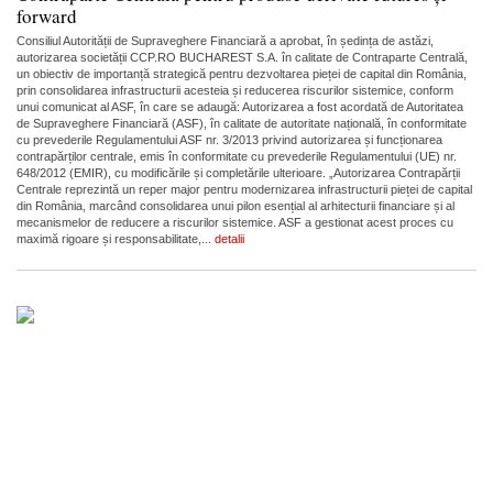
forward
Consiliul Autorității de Supraveghere Financiară a aprobat, în ședința de astăzi,
autorizarea societății CCP.RO BUCHAREST S.A. în calitate de Contraparte Centrală,
un obiectiv de importanță strategică pentru dezvoltarea pieței de capital din România,
prin consolidarea infrastructurii acesteia și reducerea riscurilor sistemice, conform
unui comunicat al ASF, în care se adaugă: Autorizarea a fost acordată de Autoritatea
de Supraveghere Financiară (ASF), în calitate de autoritate națională, în conformitate
cu prevederile Regulamentului ASF nr. 3/2013 privind autorizarea și funcționarea
contrapărților centrale, emis în conformitate cu prevederile Regulamentului (UE) nr.
648/2012 (EMIR), cu modificările și completările ulterioare. „Autorizarea Contrapărții
Centrale reprezintă un reper major pentru modernizarea infrastructurii pieței de capital
din România, marcând consolidarea unui pilon esențial al arhitecturii financiare și al
mecanismelor de reducere a riscurilor sistemice. ASF a gestionat acest proces cu
maximă rigoare și responsabilitate,...
detalii