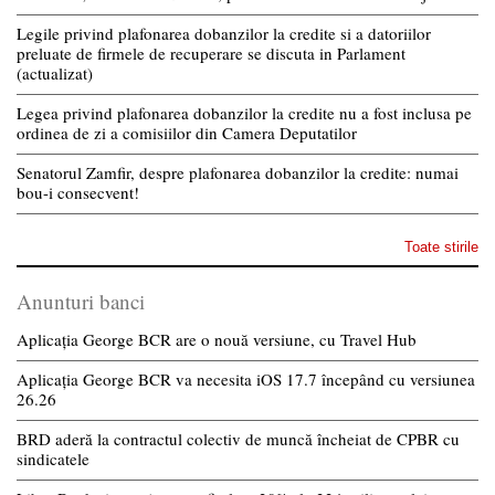
Legile privind plafonarea dobanzilor la credite si a datoriilor
preluate de firmele de recuperare se discuta in Parlament
(actualizat)
Legea privind plafonarea dobanzilor la credite nu a fost inclusa pe
ordinea de zi a comisiilor din Camera Deputatilor
Senatorul Zamfir, despre plafonarea dobanzilor la credite: numai
bou-i consecvent!
Toate stirile
Anunturi banci
Aplicația George BCR are o nouă versiune, cu Travel Hub
Aplicația George BCR va necesita iOS 17.7 începând cu versiunea
26.26
BRD aderă la contractul colectiv de muncă încheiat de CPBR cu
sindicatele