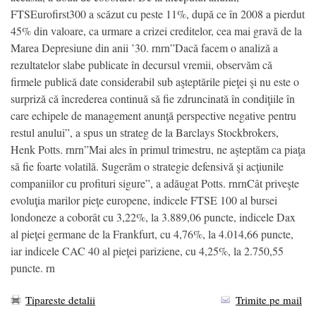
FTSEurofirst300 a scăzut cu peste 11%, după ce în 2008 a pierdut
45% din valoare, ca urmare a crizei creditelor, cea mai gravă de la
Marea Depresiune din anii ’30. rnrn”Dacă facem o analiză a
rezultatelor slabe publicate în decursul vremii, observăm că
firmele publică date considerabil sub aşteptările pieţei şi nu este o
surpriză că încrederea continuă să fie zdruncinată în condiţiile în
care echipele de management anunţă perspective negative pentru
restul anului”, a spus un strateg de la Barclays Stockbrokers,
Henk Potts. rnrn”Mai ales în primul trimestru, ne aşteptăm ca piaţa
să fie foarte volatilă. Sugerăm o strategie defensivă şi acţiunile
companiilor cu profituri sigure”, a adăugat Potts. rnrnCât priveşte
evoluţia marilor pieţe europene, indicele FTSE 100 al bursei
londoneze a coborât cu 3,22%, la 3.889,06 puncte, indicele Dax
al pieţei germane de la Frankfurt, cu 4,76%, la 4.014,66 puncte,
iar indicele CAC 40 al pieţei pariziene, cu 4,25%, la 2.750,55
puncte. rn
Tipareste detalii
Trimite pe mail