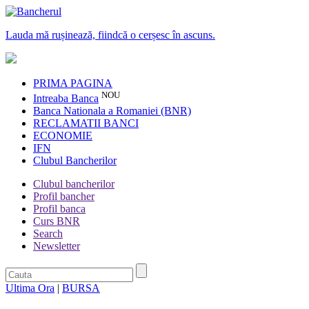
Lauda mă rușinează, fiindcă o cerșesc în ascuns.
PRIMA PAGINA
NOU
Intreaba Banca
Banca Nationala a Romaniei (BNR)
RECLAMATII BANCI
ECONOMIE
IFN
Clubul Bancherilor
Clubul bancherilor
Profil bancher
Profil banca
Curs BNR
Search
Newsletter
Ultima Ora
|
BURSA