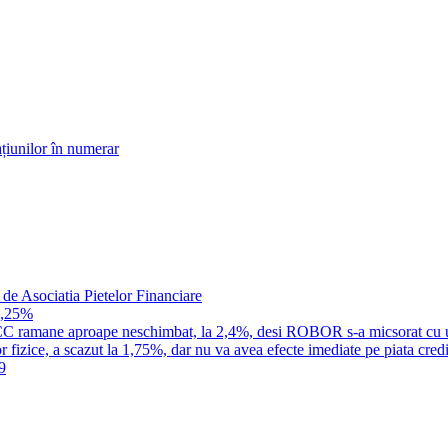
țiunilor în numerar
 de Asociatia Pietelor Financiare
1,25%
a IRCC ramane aproape neschimbat, la 2,4%, desi ROBOR s-a micsorat cu 
 fizice, a scazut la 1,75%, dar nu va avea efecte imediate pe piata credi
9