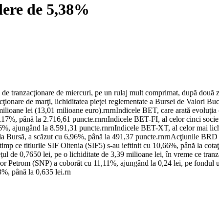
adere de 5,38%
de tranzacţionare de miercuri, pe un rulaj mult comprimat, după două zile
cţionare de marţi, lichiditatea pieţei reglementate a Bursei de Valori B
lioane lei (13,01 milioane euro).rnrnIndicele BET, care arată evoluţia c
7%, până la 2.716,61 puncte.rnrnIndicele BET-FI, al celor cinci societă
%, ajungând la 8.591,31 puncte.rnrnIndicele BET-XT, al celor mai lichid
de la Bursă, a scăzut cu 6,96%, până la 491,37 puncte.rnrnAcţiunile BR
n timp ce titlurile SIF Oltenia (SIF5) s-au ieftinit cu 10,66%, până la cot
l de 0,7650 lei, pe o lichiditate de 3,39 milioane lei, în vreme ce tranz
tlurilor Petrom (SNP) a coborât cu 11,11%, ajungând la 0,24 lei, pe fondul
63%, până la 0,635 lei.rn