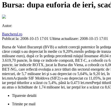
Bursa: dupa euforia de ieri, sc
Autor:
Bancherul.ro
Publicat la: 2008-10-15 17:01
Ultima actualizare: 2008-10-15 17:01
Bursa de Valori Bucureşti (BVB) a suferit corecţii puternice în şedinţa 
căror cotaţii s-au depreciat în medie cu 9,20%.rnrnÎn şedinţa de tranza
milioane euro), după ce în şedinţa precedentă rulajul însumase 49,04 mi
3.619,70 puncte, în timp ce indicele compozit, BET-C, a coborât cu 6,1
puncte, iar indicele ROTX, jucat la Bursa din Viena, a coborât cu 6,06
BET-NG, care reflectă evoluţia a zece titluri din sectorul energetic 
miercuri, de 5,7 milioane lei şi s-au depreciat cu 5,64%, la 9,20 lei, î
lei.rnrnAcţiunile SIF Moldova (SIF2) s-au depreciat cu 11,05%, la preţu
iar preţul titlurilor a scăzut cu 5,4%, până la 0,473 lei.rnrnPreţul ti
au atras o lichiditate de 1,74 milioane lei, iar preţul lor a scăzut cu 8,
Tipareste detalii
Trimite pe mail