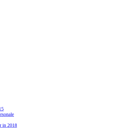
15
ersonale
r in 2018