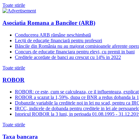
Toate stirile
Asociatia Romana a Bancilor (ARB)
Conducerea ARB rămâne neschimbată
Lecții de educație financiară pentru profesori
Băncile din România nu au majorat comisioanele aferente opera
Concurs de educatie financiara pentru elevi, cu premii in bani
Creditele acordate de banci au crescut cu 14% in 2022
Toate stirile
ROBOR
ROBOR: ce este, cum se calculeaza, ce il influenteaza, explicat
ROBOR a scazut la 1,59%, dupa ce BNR a redus dobanda la 
Dobanzile variabile la creditele noi in lei nu scad, pentru c
IRCC, indicele de dobanda pentru creditele in lei ale persoanelor
Istoricul ROBOR la 3 luni, in perioada 01.08.1995 - 31.12.201
Toate stirile
Taxa bancara