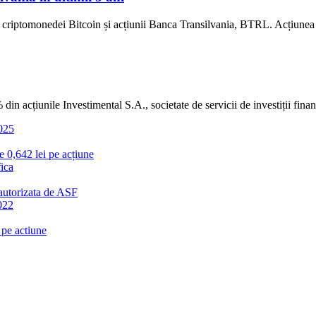
uției criptomonedei Bitcoin și acțiunii Banca Transilvania, BTRL. Acțiun
 acțiunile Investimental S.A., societate de servicii de investiții finan
2025
e 0,642 lei pe acțiune
ica
 autorizata de ASF
2022
 pe actiune