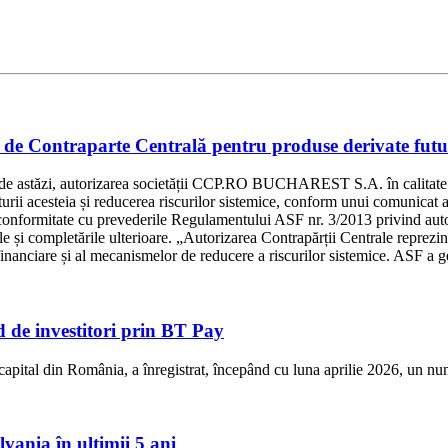
 Contraparte Centrală pentru produse derivate futur
a de astăzi, autorizarea societății CCP.RO BUCHAREST S.A. în calitate 
turii acesteia și reducerea riscurilor sistemice, conform unui comunicat 
 conformitate cu prevederile Regulamentului ASF nr. 3/2013 privind autor
i completările ulterioare. „Autorizarea Contrapărții Centrale reprezintă
inanciare și al mecanismelor de reducere a riscurilor sistemice. ASF a ge
de investitori prin BT Pay
pital din România, a înregistrat, începând cu luna aprilie 2026, un numă
lvania în ultimii 5 ani