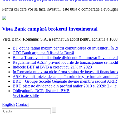
Pentru cei care vor să facă investiții, este utilă o comparație a evol
Vista Bank cumpără brokerul Investimental
Vista Bank (Romania) S.A. a semnat un acord pentru achiziția a 100% din
BT obține rating maxim pentru comunicarea cu investitorii în 
CEC Bank ar putea fi listată la Bursă
Banca Transilvania distribuie dividende în numerar în valoare d
Regulamentul A.S.F. privind locurile de tranzacționare se modif
Indicele BET al BVB a crescut cu 21% in 2023
In Romania nu exista nicio firma straina de investitii financiare
ASF: Evoluția pieței de capital în primele șase luni ale anului 
BRD - Groupe Société Générale devine membru asociat ARIR
BRD plateste dividende din profitul anilor 2019 si 2020: 2,4 lei
Obligatiunile BCR, listate la BVB
Vezi toate stirile
English
Contact