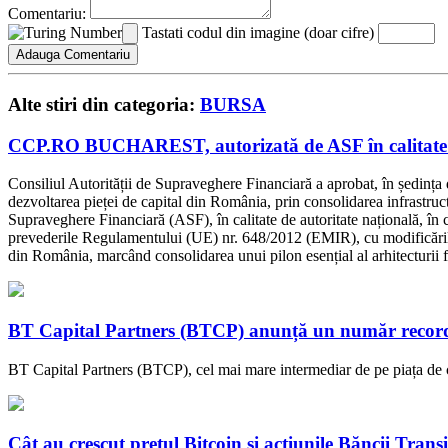
Comentariu:
Tastati codul din imagine (doar cifre)
Alte stiri din categoria:
BURSA
CCP.RO BUCHAREST, autorizată de ASF în calitate de
Consiliul Autorității de Supraveghere Financiară a aprobat, în ședinț
dezvoltarea pieței de capital din România, prin consolidarea infrastruc
Supraveghere Financiară (ASF), în calitate de autoritate națională, în
prevederile Regulamentului (UE) nr. 648/2012 (EMIR), cu modificările ș
din România, marcând consolidarea unui pilon esențial al arhitecturii f
BT Capital Partners (BTCP) anunță un număr record 
BT Capital Partners (BTCP), cel mai mare intermediar de pe piața de ca
Cât au crescut prețul Bitcoin și acțiunile Băncii Transi