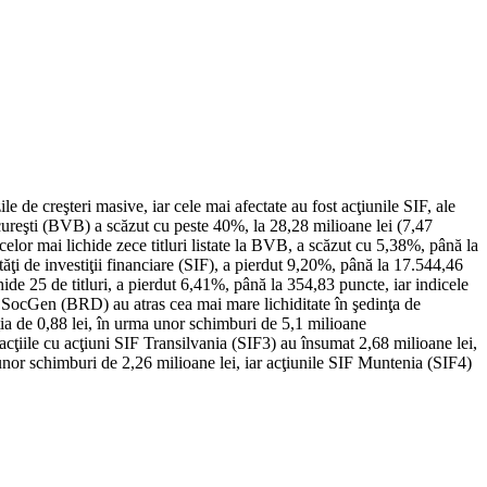
 de creşteri masive, iar cele mai afectate au fost acţiunile SIF, ale
ucureşti (BVB) a scăzut cu peste 40%, la 28,28 milioane lei (7,47
elor mai lichide zece titluri listate la BVB, a scăzut cu 5,38%, până la
ţi de investiţii financiare (SIF), a pierdut 9,20%, până la 17.544,46
e 25 de titluri, a pierdut 6,41%, până la 354,83 puncte, iar indicele
D SocGen (BRD) au atras cea mai mare lichiditate în şedinţa de
aţia de 0,88 lei, în urma unor schimburi de 5,1 milioane
acţiile cu acţiuni SIF Transilvania (SIF3) au însumat 2,68 milioane lei,
 unor schimburi de 2,26 milioane lei, iar acţiunile SIF Muntenia (SIF4)