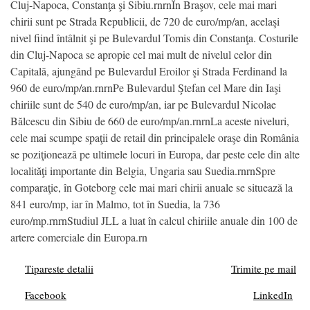
Cluj-Napoca, Constanţa şi Sibiu.rnrnÎn Braşov, cele mai mari
chirii sunt pe Strada Republicii, de 720 de euro/mp/an, acelaşi
nivel fiind întâlnit şi pe Bulevardul Tomis din Constanţa. Costurile
din Cluj-Napoca se apropie cel mai mult de nivelul celor din
Capitală, ajungând pe Bulevardul Eroilor şi Strada Ferdinand la
960 de euro/mp/an.rnrnPe Bulevardul Ştefan cel Mare din Iaşi
chiriile sunt de 540 de euro/mp/an, iar pe Bulevardul Nicolae
Bălcescu din Sibiu de 660 de euro/mp/an.rnrnLa aceste niveluri,
cele mai scumpe spaţii de retail din principalele oraşe din România
se poziţionează pe ultimele locuri în Europa, dar peste cele din alte
localităţi importante din Belgia, Ungaria sau Suedia.rnrnSpre
comparaţie, în Goteborg cele mai mari chirii anuale se situează la
841 euro/mp, iar în Malmo, tot în Suedia, la 736
euro/mp.rnrnStudiul JLL a luat în calcul chiriile anuale din 100 de
artere comerciale din Europa.rn
Tipareste detalii
Trimite pe mail
Facebook
LinkedIn