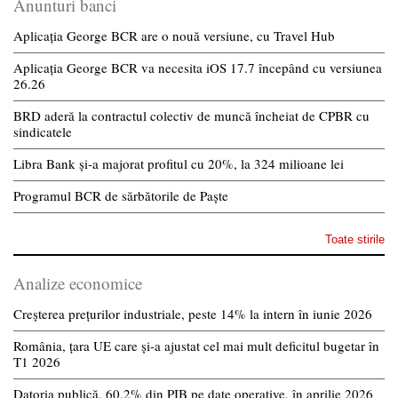
Anunturi banci
Aplicația George BCR are o nouă versiune, cu Travel Hub
Aplicația George BCR va necesita iOS 17.7 începând cu versiunea
26.26
BRD aderă la contractul colectiv de muncă încheiat de CPBR cu
sindicatele
Libra Bank și-a majorat profitul cu 20%, la 324 milioane lei
Programul BCR de sărbătorile de Paște
Toate stirile
Analize economice
Creșterea prețurilor industriale, peste 14% la intern în iunie 2026
România, țara UE care și-a ajustat cel mai mult deficitul bugetar în
T1 2026
Datoria publică, 60,2% din PIB pe date operative, în aprilie 2026