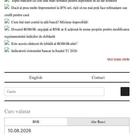
Topul băncilor cu cele mai mari dobânzi pentru depozitele în lei ale firmelor
Dacă ai prea multe împrumuturi la IFN-uri, riști să nu mai poți face refinanțare sau
credit pentru casă
Cum îmi mut contul la altă bancă? Misiune imposibilă!
Dosarul ROBOR: angajați ai BNR ar fi acționat în nume propriu pentru modificarea
regulamentului indicilor de dobândă
Este acesta cântecul de lebădă al ROBOR-ului?
Indicatorii sistemului bancar la finalul T1 2026
Vezi toate stirile
English
Contact
Curs valutar
BNR
Alte Banci
10.08.2026