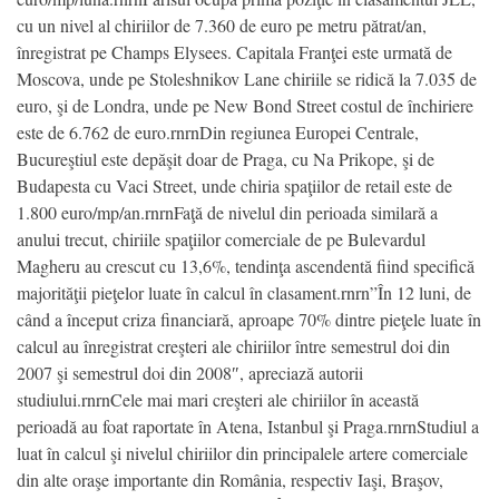
cu un nivel al chiriilor de 7.360 de euro pe metru pătrat/an,
înregistrat pe Champs Elysees. Capitala Franţei este urmată de
Moscova, unde pe Stoleshnikov Lane chiriile se ridică la 7.035 de
euro, şi de Londra, unde pe New Bond Street costul de închiriere
este de 6.762 de euro.rnrnDin regiunea Europei Centrale,
Bucureştiul este depăşit doar de Praga, cu Na Prikope, şi de
Budapesta cu Vaci Street, unde chiria spaţiilor de retail este de
1.800 euro/mp/an.rnrnFaţă de nivelul din perioada similară a
anului trecut, chiriile spaţiilor comerciale de pe Bulevardul
Magheru au crescut cu 13,6%, tendinţa ascendentă fiind specifică
majorităţii pieţelor luate în calcul în clasament.rnrn”În 12 luni, de
când a început criza financiară, aproape 70% dintre pieţele luate în
calcul au înregistrat creşteri ale chiriilor între semestrul doi din
2007 şi semestrul doi din 2008″, apreciază autorii
studiului.rnrnCele mai mari creşteri ale chiriilor în această
perioadă au foat raportate în Atena, Istanbul şi Praga.rnrnStudiul a
luat în calcul şi nivelul chiriilor din principalele artere comerciale
din alte oraşe importante din România, respectiv Iaşi, Braşov,