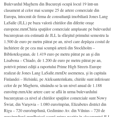
Bulevardul Magheru din Bucureşti ocupă locul 19 într-un
clasament al celor mai scumpe 25 de artere comerciale din
Europa, întocmit de firma de consultanţă imobiliară Jones Lang
LaSalle (JLL) pe baza valorii chiriilor din diferite oraşe
europene.rnrnChiria spaţiilor comerciale amplasate pe bulevardul
bucureştean era estimată de JLL la sfârşitul primului semestru la
1.500 de euro pe metru pătrat pe an, nivel care depăşea costul de
închiriere de pe cea mai scumpă arteră din Stockholm –
Biblioteksgatan, de 1.419 euro pe metru pătrat pe an şi din
Lisabona – Chiado, de 1.200 de euro pe metru pătrat pe an,
potrivit primei ediţii a raportului Prime High Streets Europe
realizat de Jones Lang LaSalle.rnrnDe asemenea, şi în capitala
Finlandei – Helsinki, pe Aleksanterinkatu, chiriile sunt inferioare
celor de pe Magheru, situându-se la un nivel anual de 1.188
euro/mp.rnrnAlte artere care se află în urma bulevardului
bucureştean ca nivel al chiriilor spaţiilor comerciale sunt Nowy
Świat, din Varşovia – 1.080 euro/mp/an, Elizabetes district din
Riga – 720 euro/mp/lună, Gedimino Av. din Vilnius – 720 de
euro/mp/lună.rnrnParisul ocupă prima poziţie în clasamentul JLL,