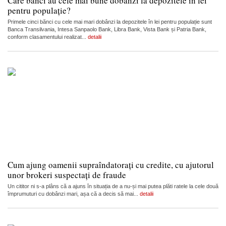
Care bănci au cele mai bune dobânzi la depozitele în lei
pentru populație?
Primele cinci bănci cu cele mai mari dobânzi la depozitele în lei pentru populație sunt
Banca Transilvania, Intesa Sanpaolo Bank, Libra Bank, Vista Bank și Patria Bank,
conform clasamentului realizat...
detalii
Cum ajung oamenii supraîndatorați cu credite, cu ajutorul
unor brokeri suspectați de fraude
Un cititor ni s-a plâns că a ajuns în situația de a nu-și mai putea plăti ratele la cele două
împrumuturi cu dobânzi mari, așa că a decis să mai...
detalii