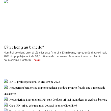
Câți clienți au băncile?
Numărul de clienți unici ai băncilor este în jurul a 13 milioane, reprezentând aproximativ
70% din populația țării, de 18,8 milioane de persoane. Acestă estimare rezultă din
două calcule: Conform...
detalii
BNR, profit operațional în creștere pe 2025
Recuperarea banilor sau criptomonedelor pierdute printr-o fraudă este o metodă de
înșelătorie
Restanțierii la împrumuturi IFN sunt de două ori mai mulți decât la creditele bancare
Care IFN-uri au cele mai mici dobânzi la un credit online?