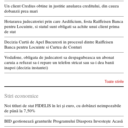
Un client Credius obtine in justitie anularea creditului, din cauza
dobanzii prea mari
Hotararea judecatoriei prin care Aedificium, fosta Raiffeisen Banca
pentru Locuinte, si statul sunt obligati sa achite unui client prima
de stat
Decizia Curtii de Apel Bucuresti in procesul dintre Raiffeisen
Banca pentru Locuinte si Curtea de Conturi
Vodafone, obligata de judecatori sa despagubeasca un abonat
caruia a refuzat sa-i repare un telefon stricat sau sa-i dea banii
inapoi (decizia instantei)
Toate stirile
Stiri economice
Noi titluri de stat FIDELIS în lei și euro, cu dobânzi neimpozabile
de pânã la 7,50%
BID gestionează granturile Programului Diaspora Investește Acasă