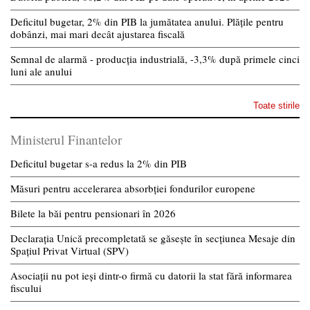
Deficitul bugetar, 2% din PIB la jumătatea anului. Plățile pentru
dobânzi, mai mari decât ajustarea fiscală
Semnal de alarmă - producția industrială, -3,3% după primele cinci
luni ale anului
Toate stirile
Ministerul Finantelor
Deficitul bugetar s-a redus la 2% din PIB
Măsuri pentru accelerarea absorbției fondurilor europene
Bilete la băi pentru pensionari în 2026
Declarația Unică precompletată se găsește în secțiunea Mesaje din
Spațiul Privat Virtual (SPV)
Asociații nu pot ieși dintr-o firmă cu datorii la stat fără informarea
fiscului