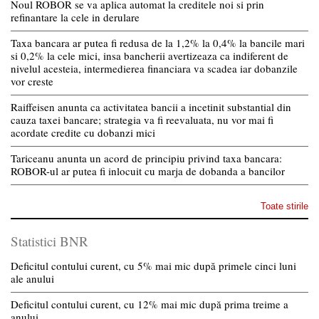
Noul ROBOR se va aplica automat la creditele noi si prin
refinantare la cele in derulare
Taxa bancara ar putea fi redusa de la 1,2% la 0,4% la bancile mari
si 0,2% la cele mici, insa bancherii avertizeaza ca indiferent de
nivelul acesteia, intermedierea financiara va scadea iar dobanzile
vor creste
Raiffeisen anunta ca activitatea bancii a incetinit substantial din
cauza taxei bancare; strategia va fi reevaluata, nu vor mai fi
acordate credite cu dobanzi mici
Tariceanu anunta un acord de principiu privind taxa bancara:
ROBOR-ul ar putea fi inlocuit cu marja de dobanda a bancilor
Toate stirile
Statistici BNR
Deficitul contului curent, cu 5% mai mic după primele cinci luni
ale anului
Deficitul contului curent, cu 12% mai mic după prima treime a
anului