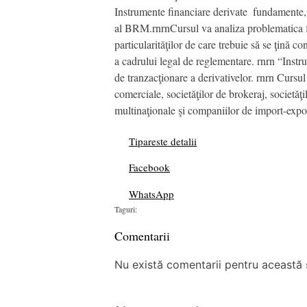
Instrumente financiare derivate  fundamente, 
al BRM.rnrnCursul va analiza problematica fasc
particularităţilor de care trebuie să se ţină c
a cadrului legal de reglementare. rnrn “Instru
de tranzacţionare a derivativelor. rnrn Cursul
comerciale, societăţilor de brokeraj, societăţ
multinaţionale şi companiilor de import-expor
Tipareste detalii
Facebook
WhatsApp
Taguri:
Comentarii
Nu există comentarii pentru această ș