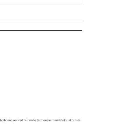
țional, au fost reînnoite termenele mandatelor altor trei