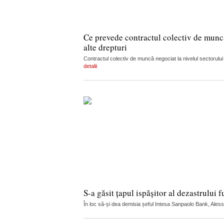
Ce prevede contractul colectiv de muncă 
alte drepturi
Contractul colectiv de muncă negociat la nivelul sectorului
detalii
S-a găsit țapul ispășitor al dezastrului f
În loc să-și dea demisia șeful Intesa Sanpaolo Bank, Alessio 