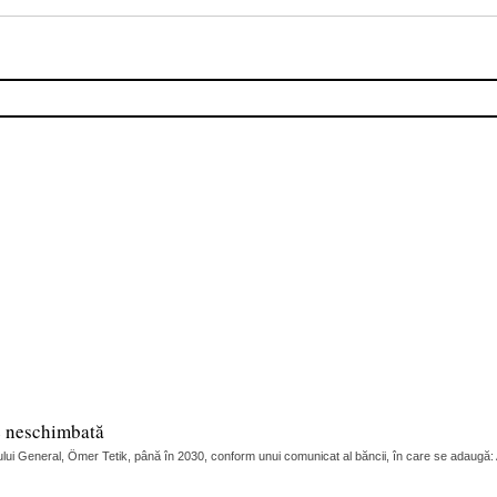
e neschimbată
ui General, Ömer Tetik, până în 2030, conform unui comunicat al băncii, în care se adaugă: Adi