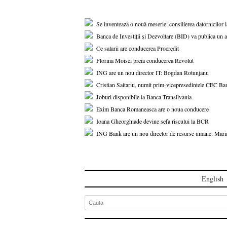
Se inventează o nouă meserie: consilierea datornicilor l
Banca de Investiții și Dezvoltare (BID) va publica un a
Ce salarii are conducerea Procredit
Florina Moisei preia conducerea Revolut
ING are un nou director IT: Bogdan Rotunjanu
Cristian Saitariu, numit prim-vicepresedintele CEC Ba
Joburi disponibile la Banca Transilvania
Exim Banca Romaneasca are o noua conducere
Ioana Gheorghiade devine sefa riscului la BCR
ING Bank are un nou director de resurse umane: Mari
English