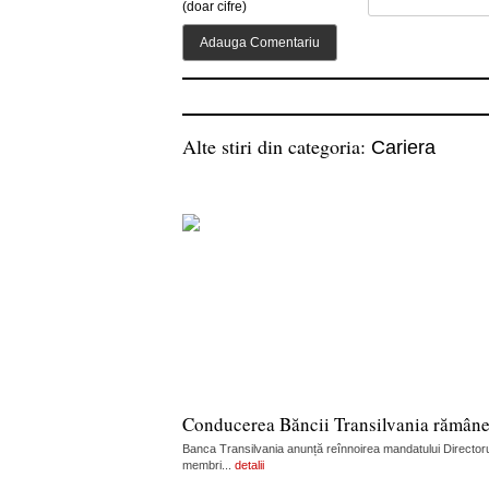
(doar cifre)
Alte stiri din categoria:
Cariera
Conducerea Băncii Transilvania rămân
Banca Transilvania anunță reînnoirea mandatului Directorul
membri...
detalii