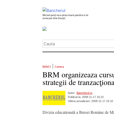
Niciun preț nu e prea mare pentru a te
avea pe tine însuți.
|
BANCI
Cariera
BRM organizeaza cursul 
strategii de tranzacţiona
Autor:
Bancherul.ro
Publicat la: 2008-11-17 16:10
Ultima actualizare: 2008-11-17 16:10
Divizia educaţională a Bursei Române de M