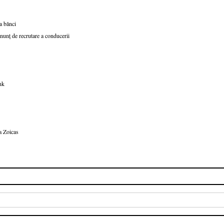
a bănci
nunț de recrutare a conducerii
nk
a Zoicas