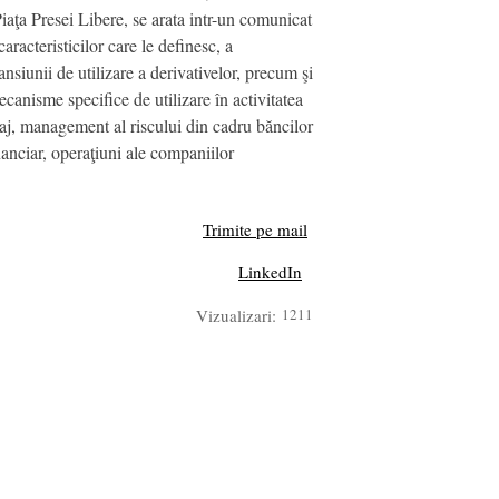
 Piaţa Presei Libere, se arata intr-un comunicat
racteristicilor care le definesc, a
ansiunii de utilizare a derivativelor, precum şi
canisme specifice de utilizare în activitatea
traj, management al riscului din cadru băncilor
nanciar, operaţiuni ale companiilor
Trimite pe mail
LinkedIn
Vizualizari:
1211