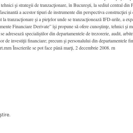
tehnici şi strategii de tranzacţionare, în Bucureşti, la sediul central din
inantă a acestor tipuri de instrumente din perspectiva construcţiei şi ca
ont la tranzacţionare şi a pieţelor unde se tranzacţionează IFD-urile, a exp
mente Financiare Derivate” îşi propune să ofere cunoştinţe, tehnici şi me
 se adresează specialiştilor din departamentele de trezorerie, audit, arbi
ilor de investiţii financiare; precum şi personalului din departamentele fi
t.rnrn Înscrierile se pot face până marţi, 2 decembrie 2008. rn
tire.