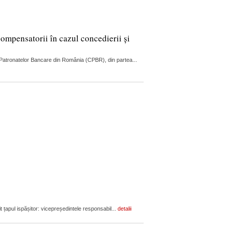
compensatorii în cazul concedierii și
ul Patronatelor Bancare din România (CPBR), din partea...
it țapul ispășitor: vicepreședintele responsabil...
detalii