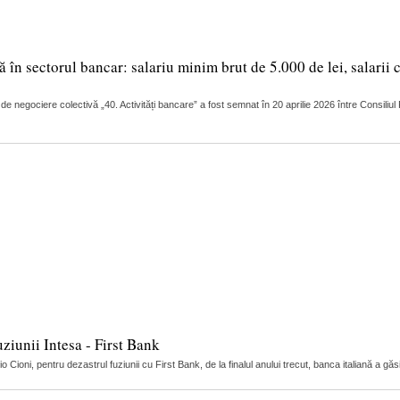
în sectorul bancar: salariu minim brut de 5.000 de lei, salarii 
 de negociere colectivă „40. Activități bancare” a fost semnat în 20 aprilie 2026 între Consili
uziunii Intesa - First Bank
Cioni, pentru dezastrul fuziunii cu First Bank, de la finalul anului trecut, banca italiană a găs