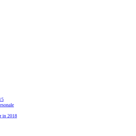
15
ersonale
r in 2018