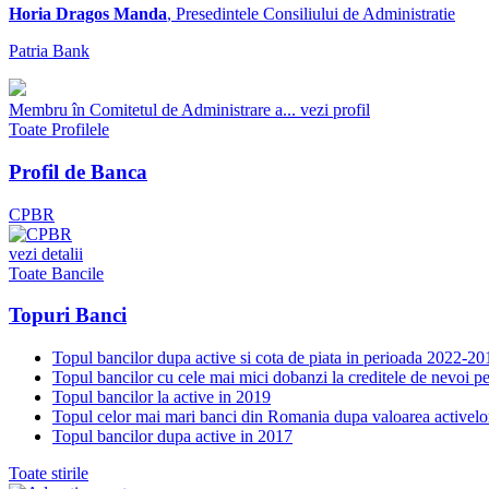
Horia Dragos Manda
, Presedintele Consiliului de Administratie
Patria Bank
Membru în Comitetul de Administrare a...
vezi profil
Toate Profilele
Profil de Banca
CPBR
vezi detalii
Toate Bancile
Topuri Banci
Topul bancilor dupa active si cota de piata in perioada 2022-20
Topul bancilor cu cele mai mici dobanzi la creditele de nevoi p
Topul bancilor la active in 2019
Topul celor mai mari banci din Romania dupa valoarea activelo
Topul bancilor dupa active in 2017
Toate stirile