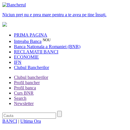
Niciun preț nu e prea mare pentru a te avea pe tine însuți.
PRIMA PAGINA
NOU
Intreaba Banca
Banca Nationala a Romaniei (BNR)
RECLAMATII BANCI
ECONOMIE
IFN
Clubul Bancherilor
Clubul bancherilor
Profil bancher
Profil banca
Curs BNR
Search
Newsletter
BANCI
|
Ultima Ora