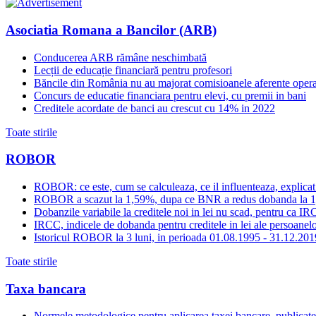
Asociatia Romana a Bancilor (ARB)
Conducerea ARB rămâne neschimbată
Lecții de educație financiară pentru profesori
Băncile din România nu au majorat comisioanele aferente opera
Concurs de educatie financiara pentru elevi, cu premii in bani
Creditele acordate de banci au crescut cu 14% in 2022
Toate stirile
ROBOR
ROBOR: ce este, cum se calculeaza, ce il influenteaza, explicat
ROBOR a scazut la 1,59%, dupa ce BNR a redus dobanda la 
Dobanzile variabile la creditele noi in lei nu scad, pentru c
IRCC, indicele de dobanda pentru creditele in lei ale persoanelor
Istoricul ROBOR la 3 luni, in perioada 01.08.1995 - 31.12.201
Toate stirile
Taxa bancara
Normele metodologice pentru aplicarea taxei bancare, publicate