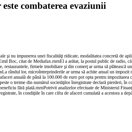
r este combaterea evaziunii
le şi nu impunerea unei fiscalităţi ridicate, modalitatea concretă de aplic
Emil Boc, citat de Mediafax.rnrnEl a arătat, la postul public de radio, că
le, restaurantele, firmele imobiliare şi din comerţ ar urma să plătească u
rnLa rândul lor, microîntreprinderile ar urma să achite anual un impozit 
e afaceri anuală de până la 100.000 de euro pot opta pentru impozitarea 
te o treime din numărul societăţilor înregistrate declară pierderi, în cond
eneficiu fără plată.rnrnPotrivit analizelor efectuate de Ministerul Finanţ
istrate, în condiţiile în care cifra de afaceri cumulată a acestora a depă