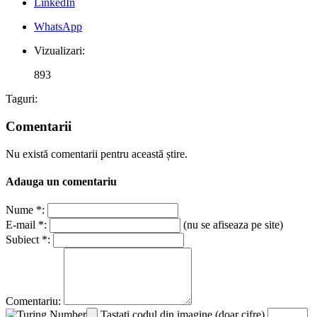
LinkedIn
WhatsApp
Vizualizari:
893
Taguri:
Comentarii
Nu există comentarii pentru această știre.
Adauga un comentariu
Nume *:
E-mail *:
(nu se afiseaza pe site)
Subiect *:
Comentariu:
Tastati codul din imagine (doar cifre)