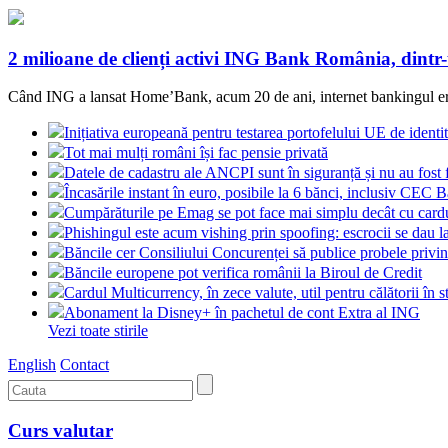
2 milioane de clienți activi ING Bank România, dintr
Când ING a lansat Home’Bank, acum 20 de ani, internet bankingul era o
Inițiativa europeană pentru testarea portofelului UE de identit
Tot mai mulți români își fac pensie privată
Datele de cadastru ale ANCPI sunt în siguranță și nu au fost 
Încasările instant în euro, posibile la 6 bănci, inclusiv CEC 
Cumpărăturile pe Emag se pot face mai simplu decât cu card
Phishingul este acum vishing prin spoofing: escrocii se dau l
Băncile cer Consiliului Concurenței să publice probele pri
Băncile europene pot verifica românii la Biroul de Credit
Cardul Multicurrency, în zece valute, util pentru călătorii în s
Abonament la Disney+ în pachetul de cont Extra al ING
Vezi toate stirile
English
Contact
Curs valutar