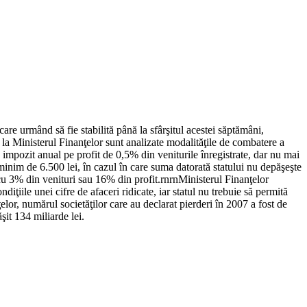
are urmând să fie stabilită până la sfârşitul acestei săptămâni,
 la Ministerul Finanţelor sunt analizate modalităţile de combatere a
n impozit anual pe profit de 0,5% din veniturile înregistrate, dar nu mai
minim de 6.500 lei, în cazul în care suma datorată statului nu depăşeşte
cu 3% din venituri sau 16% din profit.rnrnMinisterul Finanţelor
iţiile unei cifre de afaceri ridicate, iar statul nu trebuie să permită
elor, numărul societăţilor care au declarat pierderi în 2007 a fost de
şit 134 miliarde lei.