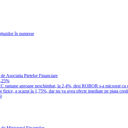
țiunilor în numerar
 de Asociatia Pietelor Financiare
1,25%
a IRCC ramane aproape neschimbat, la 2,4%, desi ROBOR s-a micsorat cu 
 fizice, a scazut la 1,75%, dar nu va avea efecte imediate pe piata credi
9
 de Ministerul Finantelor