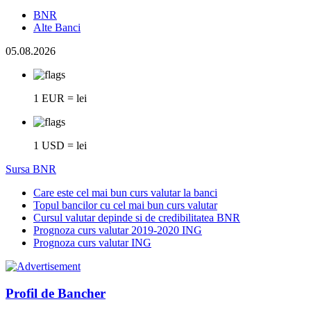
BNR
Alte Banci
05.08.2026
1 EUR = lei
1 USD = lei
Sursa BNR
Care este cel mai bun curs valutar la banci
Topul bancilor cu cel mai bun curs valutar
Cursul valutar depinde si de credibilitatea BNR
Prognoza curs valutar 2019-2020 ING
Prognoza curs valutar ING
Profil de Bancher