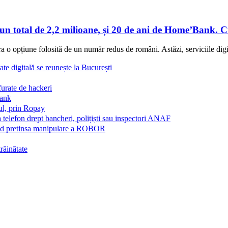
-un total de 2,2 milioane, și 20 de ani de Home’Bank.
 opțiune folosită de un număr redus de români. Astăzi, serviciile digit
ate digitală se reunește la București
furate de hackeri
Bank
ul, prin Ropay
a telefon drept bancheri, polițiști sau inspectori ANAF
vind pretinsa manipulare a ROBOR
trăinătate