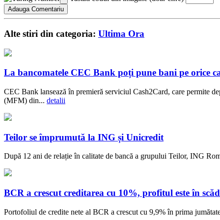
Alte stiri din categoria:
Ultima Ora
La bancomatele CEC Bank poți pune bani pe orice c
CEC Bank lansează în premieră serviciul Cash2Card, care permite dep
(MFM) din...
detalii
Teilor se împrumută la ING și Unicredit
După 12 ani de relație în calitate de bancă a grupului Teilor, ING Rom
BCR a crescut creditarea cu 10%, profitul este în scăd
Portofoliul de credite nete al BCR a crescut cu 9,9% în prima jumătate a