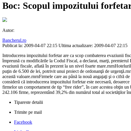
Boc: Scopul impozitului forfeta
Autor:
Bancherul.ro
Publicat la: 2009-04-07 22:15
Ultima actualizare: 2009-04-07 22:15
Introducerea impozitului forfetar are ca scop combaterea evaziunii fisca
împreună cu modificările la Codul Fiscal, a declarat, marţi, premierul 
evaziunii fiscale, aflată în prezent la un nivel foarte mare.rnrnHoteluri
puţin de 6.500 de lei, potrivit unui proiect de ordonanţă de urgenţă.rn
această valoare.rnrnFirmele care au până la nouă angajaţi şi o cifră d
consideră că introducerea impozitului forfetar este necesară, deoarece pes
firmelor un comportament de tip “free rider”, în care acestea obţin un b
242.106 firme, reprezentând 39,2% din numărul total al societăţilor înreg
Tipareste detalii
Trimite pe mail
Facebook