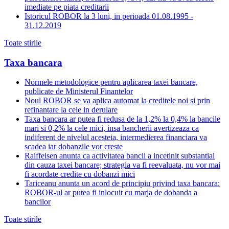
imediate pe piata creditarii
Istoricul ROBOR la 3 luni, in perioada 01.08.1995 -
31.12.2019
Toate stirile
Taxa bancara
Normele metodologice pentru aplicarea taxei bancare,
publicate de Ministerul Finantelor
Noul ROBOR se va aplica automat la creditele noi si prin
refinantare la cele in derulare
Taxa bancara ar putea fi redusa de la 1,2% la 0,4% la bancile
mari si 0,2% la cele mici, insa bancherii avertizeaza ca
indiferent de nivelul acesteia, intermedierea financiara va
scadea iar dobanzile vor creste
Raiffeisen anunta ca activitatea bancii a incetinit substantial
din cauza taxei bancare; strategia va fi reevaluata, nu vor mai
fi acordate credite cu dobanzi mici
Tariceanu anunta un acord de principiu privind taxa bancara:
ROBOR-ul ar putea fi inlocuit cu marja de dobanda a
bancilor
Toate stirile