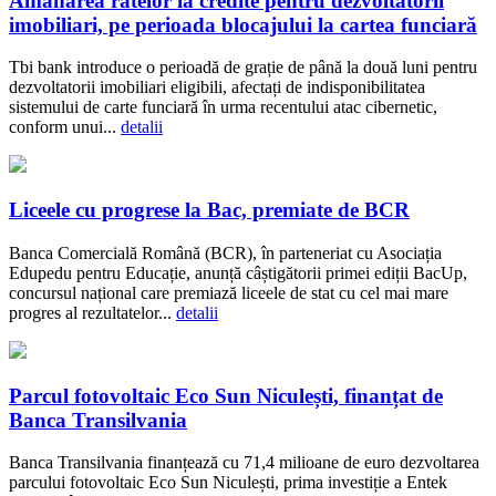
Amânarea ratelor la credite pentru dezvoltatorii
imobiliari, pe perioada blocajului la cartea funciară
Tbi bank introduce o perioadă de grație de până la două luni pentru
dezvoltatorii imobiliari eligibili, afectați de indisponibilitatea
sistemului de carte funciară în urma recentului atac cibernetic,
conform unui...
detalii
Liceele cu progrese la Bac, premiate de BCR
Banca Comercială Română (BCR), în parteneriat cu Asociația
Edupedu pentru Educație, anunță câștigătorii primei ediții BacUp,
concursul național care premiază liceele de stat cu cel mai mare
progres al rezultatelor...
detalii
Parcul fotovoltaic Eco Sun Niculești, finanțat de
Banca Transilvania
Banca Transilvania finanțează cu 71,4 milioane de euro dezvoltarea
parcului fotovoltaic Eco Sun Niculești, prima investiție a Entek