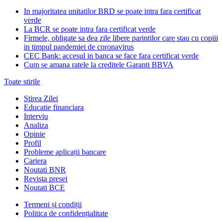
In majoritatea unitatilor BRD se poate intra fara certificat
verde
La BCR se poate intra fara certificat verde
Firmele, obligate sa dea zile libere parintilor care stau cu copiii
in timpul pandemiei de coronavirus
CEC Bank: accesul in banca se face fara certificat verde
Cum se amana ratele la creditele Garanti BBVA
Toate stirile
Stirea Zilei
Educatie financiara
Interviu
Analiza
Opinie
Profil
Probleme aplicații bancare
Cariera
Noutati BNR
Revista presei
Noutati BCE
Termeni și condiții
Politica de confidențialitate