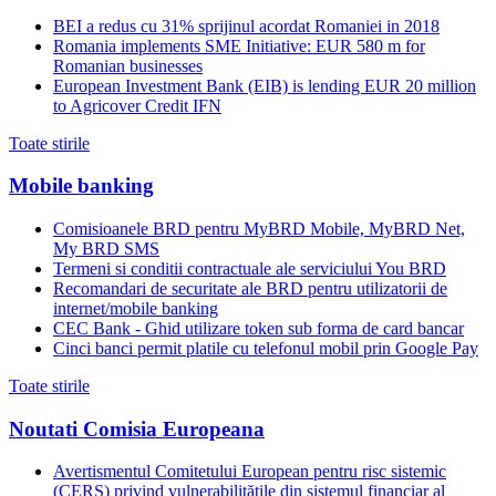
BEI a redus cu 31% sprijinul acordat Romaniei in 2018
Romania implements SME Initiative: EUR 580 m for
Romanian businesses
European Investment Bank (EIB) is lending EUR 20 million
to Agricover Credit IFN
Toate stirile
Mobile banking
Comisioanele BRD pentru MyBRD Mobile, MyBRD Net,
My BRD SMS
Termeni si conditii contractuale ale serviciului You BRD
Recomandari de securitate ale BRD pentru utilizatorii de
internet/mobile banking
CEC Bank - Ghid utilizare token sub forma de card bancar
Cinci banci permit platile cu telefonul mobil prin Google Pay
Toate stirile
Noutati Comisia Europeana
Avertismentul Comitetului European pentru risc sistemic
(CERS) privind vulnerabilitățile din sistemul financiar al