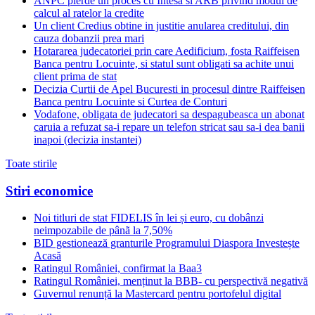
ANPC pierde un proces cu Intesa si ARB privind modul de
calcul al ratelor la credite
Un client Credius obtine in justitie anularea creditului, din
cauza dobanzii prea mari
Hotararea judecatoriei prin care Aedificium, fosta Raiffeisen
Banca pentru Locuinte, si statul sunt obligati sa achite unui
client prima de stat
Decizia Curtii de Apel Bucuresti in procesul dintre Raiffeisen
Banca pentru Locuinte si Curtea de Conturi
Vodafone, obligata de judecatori sa despagubeasca un abonat
caruia a refuzat sa-i repare un telefon stricat sau sa-i dea banii
inapoi (decizia instantei)
Toate stirile
Stiri economice
Noi titluri de stat FIDELIS în lei și euro, cu dobânzi
neimpozabile de pânã la 7,50%
BID gestionează granturile Programului Diaspora Investește
Acasă
Ratingul României, confirmat la Baa3
Ratingul României, menținut la BBB- cu perspectivă negativă
Guvernul renunță la Mastercard pentru portofelul digital