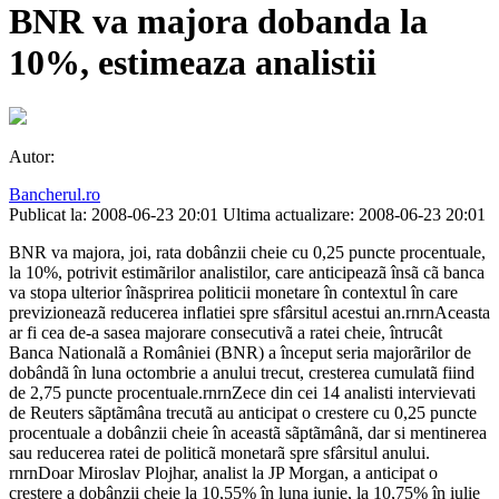
BNR va majora dobanda la
10%, estimeaza analistii
Autor:
Bancherul.ro
Publicat la: 2008-06-23 20:01
Ultima actualizare: 2008-06-23 20:01
BNR va majora, joi, rata dobânzii cheie cu 0,25 puncte procentuale,
la 10%, potrivit estimãrilor analistilor, care anticipeazã însã cã banca
va stopa ulterior înãsprirea politicii monetare în contextul în care
previzioneazã reducerea inflatiei spre sfârsitul acestui an.rnrnAceasta
ar fi cea de-a sasea majorare consecutivã a ratei cheie, întrucât
Banca Nationalã a României (BNR) a început seria majorãrilor de
dobândã în luna octombrie a anului trecut, cresterea cumulatã fiind
de 2,75 puncte procentuale.rnrnZece din cei 14 analisti intervievati
de Reuters sãptãmâna trecutã au anticipat o crestere cu 0,25 puncte
procentuale a dobânzii cheie în aceastã sãptãmânã, dar si mentinerea
sau reducerea ratei de politicã monetarã spre sfârsitul anului.
rnrnDoar Miroslav Plojhar, analist la JP Morgan, a anticipat o
crestere a dobânzii cheie la 10,55% în luna iunie, la 10,75% în iulie