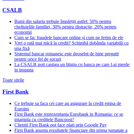
CSALB
Banii din salariu trebuie împărțiți astfel: 50% pentru
cheltuielile familiei, 30% pentru distracție, 20% pentru
economii
Cum se fac fraudele bancare online și cum ne ferim de ele
Vrei o rată mai mică la credit? Schimbă dobânda variabilă cu
una fixă
Sistemul bancar romanesc este deosebit de bine pregatit
pentru orice fel de socuri
La CSALB poti castiga un litigiu cu banca pe care l-ai pierde
in instanta
Toate stirile
First Bank
Ce trebuie sa faca cei care au asigurare la credit emisa de
Euroins
First Bank este reprezentanta Eurobank in Romania: ce se
intampla cu creditele Bancpost?
Clientii First Bank pot face plati prin Google Pay
First Bank anunta rezultatele financiare din prima jumatate a