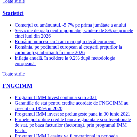
Toate stirile
Statistici
Comerțul cu amănuntul, -5,7% pe prima jumătate a anului
Serviciile de piață pentru populație, scădere de 8% pe primele
cinci luni din 2026
Românii muncesc cu 5 ani mai puțin decât europenii
România, pe podiumul european al creșterii prețurilor la
carburanți și lubrifianți în iunie 2026
Inflația anuală, în scădere la 9,2% după metodologia
europeană
Toate stirile
FNGCIMM
Programul IMM Invest continua si in 2021
Garantiile de stat pentru credite acordate de FNGCIMM au
crescut cu 185% in 2020
Programul IMM invest se prelungeste pana in 30 iunie 2021
Firmele pot obtine credite bancare garantate si subventionate
de stat, pe baza facturilor (factoring), prin programul IMM
Factor
Programul IMM Leasing va fi operational in perioada