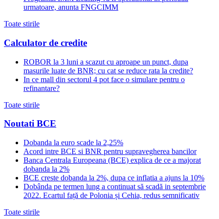
urmatoare, anunta FNGCIMM
Toate stirile
Calculator de credite
ROBOR la 3 luni a scazut cu aproape un punct, dupa
masurile luate de BNR; cu cat se reduce rata la credite?
In ce mall din sectorul 4 pot face o simulare pentru o
refinantare?
Toate stirile
Noutati BCE
Dobanda la euro scade la 2,25%
Acord intre BCE si BNR pentru supravegherea bancilor
Banca Centrala Europeana (BCE) explica de ce a majorat
dobanda la 2%
BCE creste dobanda la 2%, dupa ce inflatia a ajuns la 10%
Dobânda pe termen lung a continuat să scadă in septembrie
2022. Ecartul față de Polonia și Cehia, redus semnificativ
Toate stirile