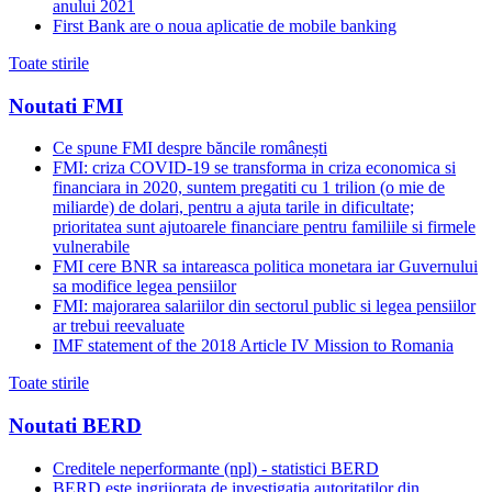
anului 2021
First Bank are o noua aplicatie de mobile banking
Toate stirile
Noutati FMI
Ce spune FMI despre băncile românești
FMI: criza COVID-19 se transforma in criza economica si
financiara in 2020, suntem pregatiti cu 1 trilion (o mie de
miliarde) de dolari, pentru a ajuta tarile in dificultate;
prioritatea sunt ajutoarele financiare pentru familiile si firmele
vulnerabile
FMI cere BNR sa intareasca politica monetara iar Guvernului
sa modifice legea pensiilor
FMI: majorarea salariilor din sectorul public si legea pensiilor
ar trebui reevaluate
IMF statement of the 2018 Article IV Mission to Romania
Toate stirile
Noutati BERD
Creditele neperformante (npl) - statistici BERD
BERD este ingrijorata de investigatia autoritatilor din