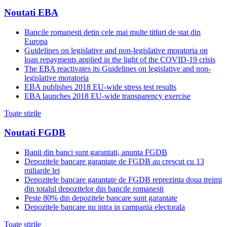
Noutati EBA
Bancile romanesti detin cele mai multe titluri de stat din
Europa
Guidelines on legislative and non-legislative moratoria on
loan repayments applied in the light of the COVID-19 crisis
The EBA reactivates its Guidelines on legislative and non-
legislative moratoria
EBA publishes 2018 EU-wide stress test results
EBA launches 2018 EU-wide transparency exercise
Toate stirile
Noutati FGDB
Banii din banci sunt garantati, anunta FGDB
Depozitele bancare garantate de FGDB au crescut cu 13
miliarde lei
Depozitele bancare garantate de FGDB reprezinta doua treimi
din totalul depozitelor din bancile romanesti
Peste 80% din depozitele bancare sunt garantate
Depozitele bancare nu intra in campania electorala
Toate stirile