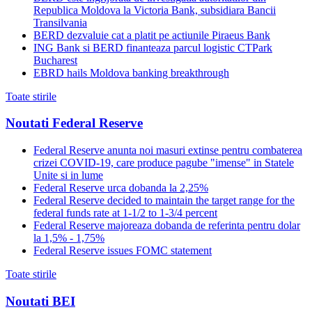
Republica Moldova la Victoria Bank, subsidiara Bancii
Transilvania
BERD dezvaluie cat a platit pe actiunile Piraeus Bank
ING Bank si BERD finanteaza parcul logistic CTPark
Bucharest
EBRD hails Moldova banking breakthrough
Toate stirile
Noutati Federal Reserve
Federal Reserve anunta noi masuri extinse pentru combaterea
crizei COVID-19, care produce pagube "imense" in Statele
Unite si in lume
Federal Reserve urca dobanda la 2,25%
Federal Reserve decided to maintain the target range for the
federal funds rate at 1-1/2 to 1-3/4 percent
Federal Reserve majoreaza dobanda de referinta pentru dolar
la 1,5% - 1,75%
Federal Reserve issues FOMC statement
Toate stirile
Noutati BEI