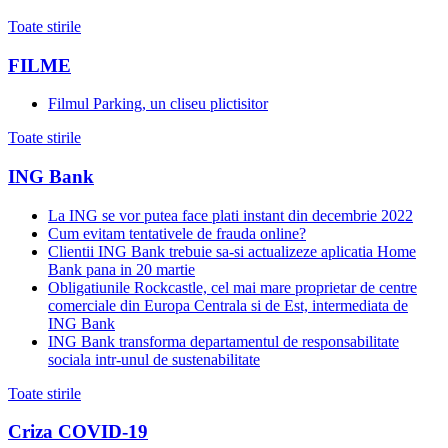
Toate stirile
FILME
Filmul Parking, un cliseu plictisitor
Toate stirile
ING Bank
La ING se vor putea face plati instant din decembrie 2022
Cum evitam tentativele de frauda online?
Clientii ING Bank trebuie sa-si actualizeze aplicatia Home
Bank pana in 20 martie
Obligatiunile Rockcastle, cel mai mare proprietar de centre
comerciale din Europa Centrala si de Est, intermediata de
ING Bank
ING Bank transforma departamentul de responsabilitate
sociala intr-unul de sustenabilitate
Toate stirile
Criza COVID-19