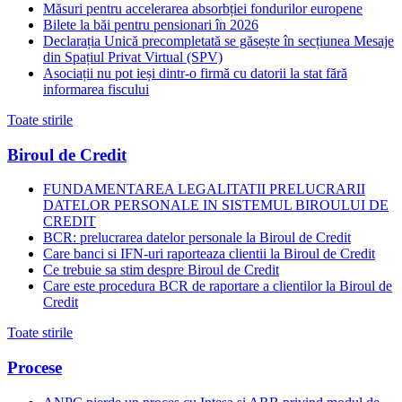
Măsuri pentru accelerarea absorbției fondurilor europene
Bilete la băi pentru pensionari în 2026
Declarația Unică precompletată se găsește în secțiunea Mesaje
din Spațiul Privat Virtual (SPV)
Asociații nu pot ieși dintr-o firmă cu datorii la stat fără
informarea fiscului
Toate stirile
Biroul de Credit
FUNDAMENTAREA LEGALITATII PRELUCRARII
DATELOR PERSONALE IN SISTEMUL BIROULUI DE
CREDIT
BCR: prelucrarea datelor personale la Biroul de Credit
Care banci si IFN-uri raporteaza clientii la Biroul de Credit
Ce trebuie sa stim despre Biroul de Credit
Care este procedura BCR de raportare a clientilor la Biroul de
Credit
Toate stirile
Procese