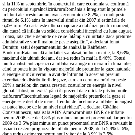
si la 11% în septembrie, în contextul în care economia se confruntã
cu pericolului supraîncãlzirii.rnrnRomânia a înregistrat în primele
trei luni ale acestui an un avans economic de 8,2%, cu mult peste
ritmul de 6,1% atins în intervalul similar din 2007 si estimãrile de
6,4%.rnrn”Aceasta este ultima majorare a dobânzii pentru moment,
din cauzã cã inflatia va scãdea considerabil începând cu luna august.
Totusi, rata cheie depinde de ce se întâmplã cu inflatia dacã preturile
administrative vor fi majorate peste asteptãri”, a declarat Ionut
Dumitru, seful departamentului de analizã la Raiffeisen
Bank.rnrnRata anualã a inflatiei s-a plasat, în luna martie, la 8,63%,
maximul din ultimii doi ani, dar s-a redus în mai la 8,46%. Totusi,
multi analisti anticipeazã cã inflatia va atinge un maxim în luna iulie,
când ar putea intra în vigoare majorãri ale preturilor la gaze naturale
si energie.rnrnGuvernul a avut de înfruntat în acest an presiuni
exercitate de distribuitorii de gaze, care au cerut majorãri cu peste
20% a tarifelor, din cauza cresterii costurilor cu energia la nivel
global. Totusi, nu existã pânã în prezent date oficiale privind noile
tarife.rnrn”Incertitudinea legatã de majorãrile preturilor la gaze si
energie este destul de mare. Trendul de încetinire a inflatiei în august
ar putea începe de la un nivel mai ridicat”, a declarat Cãtãlina
Constantinescu, analist la ABN Amro.rnrnÞinta BNR de inflatie
pentru 2008 este de 3,8% plus minus un punct procentual, iar pentru
2009 de 3,5% plus minus un punct procentual.rnrnBNR a revizuit în
usoarã crestere prognoza de inflatie pentru 2008, de la 5,9% la 6%,
dar a redus estimarea pentru anul viitor de la 3,9% la 3,5%.