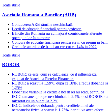
Toate stirile
Asociatia Romana a Bancilor (ARB)
Conducerea ARB rămâne neschimbată
Lecții de educație financiară pentru profesori
Băncile din România nu au majorat comisioanele aferente
operațiunilor în numerar
Concurs de educatie financiara pentru elevi, cu premii in bani
Creditele acordate de banci au crescut cu 14% in 2022
Toate stirile
ROBOR
ROBOR: ce este, cum se calculeaza, ce il influenteaza,
explicat de Asociatia Pietelor Financiare
ROBOR a scazut la 1,59%, dupa ce BNR a redus dobanda la
1,25%
Dobanzile variabile la creditele noi in lei nu scad, pentru ca
IRCC ramane aproape neschimbat, la 2,4%, desi ROBOR s-a
micsorat cu un punct, la 2,2%
IRCC, indicele de dobanda pentru creditele in lei ale
persoanelor fizice, a scazut la 1,75%, dar nu va avea efecte