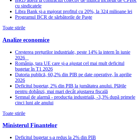
BRD aderă la contractul colectiv de muncă încheiat de CPBR
cu sindicatele
Libra Bank și-a majorat profitul cu 20%, la 324 milioane lei
Programul BCR de sărbătorile de Paște
Toate stirile
Analize economice
Creșterea prețurilor industriale, peste 14% la intern în iunie
2026
România, țara UE care și-a ajustat cel mai mult deficitul
bugetar în T1 2026
Datoria publică, 60,2% din PIB pe date operative, în aprilie
2026
Deficitul bugetar, 2% din PIB la jumătatea anului. Plățile
pentru dobânzi, mai mari decât ajustarea fiscală
Semnal de alarmă - producția industrială, -3,3% după primele
cinci luni ale anului
Toate stirile
Ministerul Finantelor
Deficitul bugetar s-a redus la 2% din PIB