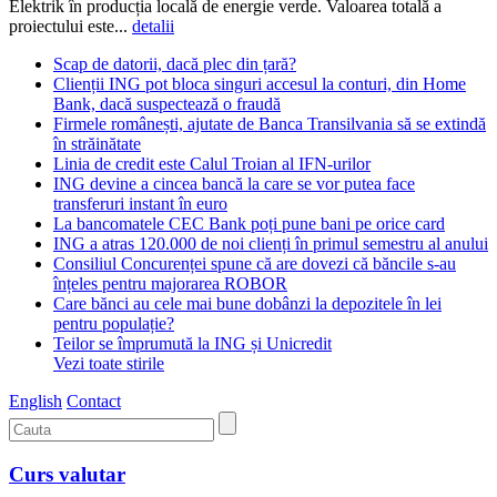
Elektrik în producția locală de energie verde. Valoarea totală a
proiectului este...
detalii
Scap de datorii, dacă plec din țară?
Clienții ING pot bloca singuri accesul la conturi, din Home
Bank, dacă suspectează o fraudă
Firmele românești, ajutate de Banca Transilvania să se extindă
în străinătate
Linia de credit este Calul Troian al IFN-urilor
ING devine a cincea bancă la care se vor putea face
transferuri instant în euro
La bancomatele CEC Bank poți pune bani pe orice card
ING a atras 120.000 de noi clienți în primul semestru al anului
Consiliul Concurenței spune că are dovezi că băncile s-au
înțeles pentru majorarea ROBOR
Care bănci au cele mai bune dobânzi la depozitele în lei
pentru populație?
Teilor se împrumută la ING și Unicredit
Vezi toate stirile
English
Contact
Curs valutar