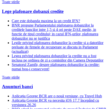
Toate stirile
Lege plafonare dobanzi credite
Care este dobanda maxima la un credit IFN?
BNR propune Parlamentului plafonarea dobanzilor la
creditele bancilor intre 1,5 si 4 ori peste DAE medie, in
functie de tipul creditului; in cazul IFN-urilor, plafonarea
dobanzilor nu se justifica
Legile privind plafonarea dobanzilor la credite si a datoriilor
preluate de firmele de recuperare se discuta in Parlament
(actualizat)
Legea privind plafonarea dobanzilor la credite nu a fost
inclusa pe ordinea de zi a comisiilor din Camera Deputatilor
Senatorul Zamfir, despre plafonarea dobanzilor la credite:
numai bou-i consecvent!
Toate stirile
Anunturi banci
Aplicația George BCR are o nouă versiune, cu Travel Hub
Aplicația George BCR va necesita iOS 17.7 începând cu
versiunea 26.26