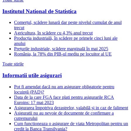
Institutul National de Statistica
Comerțul, scădere lunară dar peste nivelul cumulat de anul
trecut
Agricultura, în scădere cu 4,3% anul trecut
Producția industrială, în scădere pe primele cinci luni ale
anului
Prețurile industriale, scădere marginală în mai 2025
România, la 78% din PIB-ul mediu pe locuitor al UE
Toate stirile
Informatii utile asigurari
Pot fi amendat dacă nu am asigurare obligatorie pentru
locuință (PAD)?
Data de la care FGA face plati pentru asigurarile RCA
Euroins: 17 mai 2023
Asigurarea împotriva dezastrelor, valabilă și in caz de faliment
Asiguratii nu au nevoie de documente de confirmare a
cutremurului
Cum functioneaza o asigurare de viata Metropolitan pentru un
credit la Banca Transilvania?