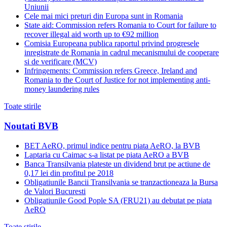
Uniunii
Cele mai mici preturi din Europa sunt in Romania
State aid: Commission refers Romania to Court for failure to
recover illegal aid worth up to €92 million
Comisia Europeana publica raportul privind progresele
inregistrate de Romania in cadrul mecanismului de cooperare
si de verificare (MCV)
Infringements: Commission refers Greece, Ireland and
Romania to the Court of Justice for not implementing anti-
money laundering rules
Toate stirile
Noutati BVB
BET AeRO, primul indice pentru piata AeRO, la BVB
Laptaria cu Caimac s-a listat pe piata AeRO a BVB
Banca Transilvania plateste un dividend brut pe actiune de
0,17 lei din profitul pe 2018
Obligatiunile Bancii Transilvania se tranzactioneaza la Bursa
de Valori Bucuresti
Obligatiunile Good Pople SA (FRU21) au debutat pe piata
AeRO
Toate stirile