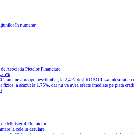
țiunilor în numerar
 de Asociatia Pietelor Financiare
1,25%
a IRCC ramane aproape neschimbat, la 2,4%, desi ROBOR s-a micsorat cu 
 fizice, a scazut la 1,75%, dar nu va avea efecte imediate pe piata credi
9
 de Ministerul Finantelor
tare la cele in derulare