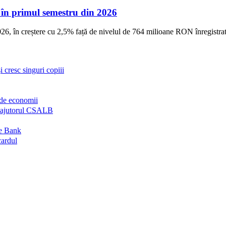
, în primul semestru din 2026
6, în creștere cu 2,5% față de nivelul de 764 milioane RON înregistra
 cresc singuri copiii
de economii
ră ajutorul CSALB
me Bank
cardul