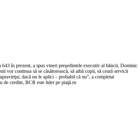
 643 în prezent, a spus vineri preşedintele executiv al băncii, Dominic
i vor continua să se căsătorească, să aibă copii, să ceară servicii
upravieţui, dacă nu le aplici – probabil că nu”, a completat
de credite, BCR este lider pe piaţă.rn