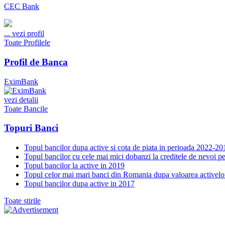
CEC Bank
...
vezi profil
Toate Profilele
Profil de Banca
EximBank
vezi detalii
Toate Bancile
Topuri Banci
Topul bancilor dupa active si cota de piata in perioada 2022-20
Topul bancilor cu cele mai mici dobanzi la creditele de nevoi p
Topul bancilor la active in 2019
Topul celor mai mari banci din Romania dupa valoarea activelo
Topul bancilor dupa active in 2017
Toate stirile