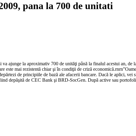
2009, pana la 700 de unitati
 ajunge la aproximativ 700 de unităţi până la finalul acestui an, de la
re este mai rezistentă chiar şi în condiţii de criză economică.rnrn”Oameni
părtezi de principiile de bază ale afacerii bancare. Dacă le aplici, vei s
fiind depăşită de CEC Bank şi BRD-SocGen. După active sau portofoliu 