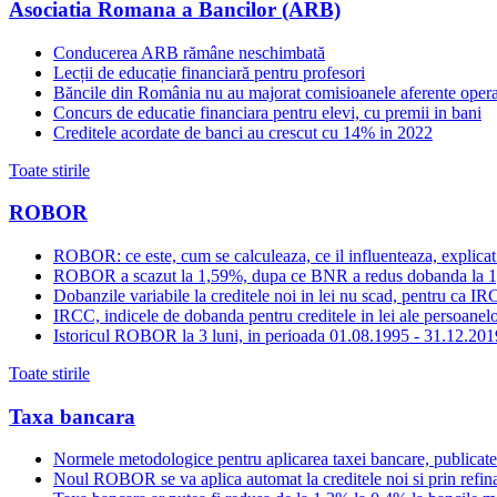
Asociatia Romana a Bancilor (ARB)
Conducerea ARB rămâne neschimbată
Lecții de educație financiară pentru profesori
Băncile din România nu au majorat comisioanele aferente opera
Concurs de educatie financiara pentru elevi, cu premii in bani
Creditele acordate de banci au crescut cu 14% in 2022
Toate stirile
ROBOR
ROBOR: ce este, cum se calculeaza, ce il influenteaza, explicat
ROBOR a scazut la 1,59%, dupa ce BNR a redus dobanda la 
Dobanzile variabile la creditele noi in lei nu scad, pentru c
IRCC, indicele de dobanda pentru creditele in lei ale persoanelor
Istoricul ROBOR la 3 luni, in perioada 01.08.1995 - 31.12.201
Toate stirile
Taxa bancara
Normele metodologice pentru aplicarea taxei bancare, publicate
Noul ROBOR se va aplica automat la creditele noi si prin refinan