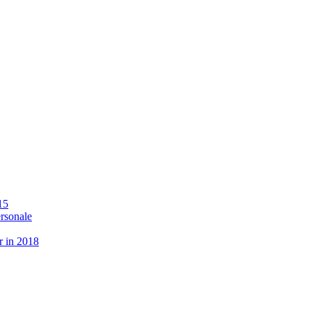
15
ersonale
r in 2018