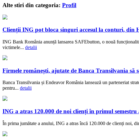
Alte stiri din categoria:
Profil
Clienții ING pot bloca singuri accesul la conturi, di
ING Bank România anunță lansarea SAFEbutton, o nouă funcționalitate 
victimele...
detalii
Firmele românești, ajutate de Banca Transilvania să se
Banca Transilvania și Endeavor România lansează un parteneriat strateg
pentru...
detalii
ING a atras 120.000 de noi clienți în primul semestru 
În prima jumătate a anului, ING a atras încă 120.000 de clienți noi, 