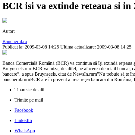
BCR isi va extinde reteaua si in 
Autor:
Bancherul.ro
Publicat la: 2009-03-08 14:25
Ultima actualizare: 2009-03-08 14:25
Banca Comercială Română (BCR) va continua să îşi extindă reţeaua şi va
Bruynseels.rnrnBCR va miza, de altfel, pe afacerea de retail bancar, ca
bancare”, a spus Bruynseels, citat de NewsIn.rnrn”Nu trebuie să te înde
bancherul.rnrnBCR are în prezent a treia reţea bancară din România, 
Tipareste detalii
Trimite pe mail
Facebook
LinkedIn
WhatsApp