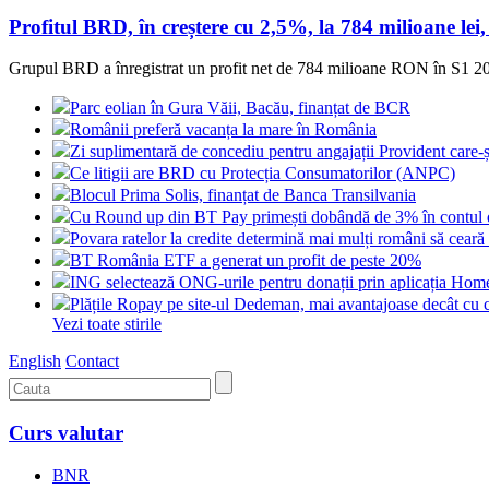
Profitul BRD, în creștere cu 2,5%, la 784 milioane lei
Grupul BRD a înregistrat un profit net de 784 milioane RON în S1 202
Parc eolian în Gura Văii, Bacău, finanțat de BCR
Românii preferă vacanța la mare în România
Zi suplimentară de concediu pentru angajații Provident care-și
Ce litigii are BRD cu Protecția Consumatorilor (ANPC)
Blocul Prima Solis, finanțat de Banca Transilvania
Cu Round up din BT Pay primești dobândă de 3% în contul 
Povara ratelor la credite determină mai mulți români să cea
BT România ETF a generat un profit de peste 20%
ING selectează ONG-urile pentru donații prin aplicația Ho
Plățile Ropay pe site-ul Dedeman, mai avantajoase decât cu 
Vezi toate stirile
English
Contact
Curs valutar
BNR