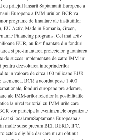
t cu prilejul lansarii Saptamanii Europene a
ptamanii Europene a IMM-uriulor, BCR va
or programe de finantare ale institutiilor
ica, EU Activ, Made in Romania, Green,
Dynamic Financing programs, Cel mai activ
lioane EUR, au fost finantate din fonduri
area si pre-finantarea proiectelor, garantarea
ecte de succes implementate de catre IMM-uri
 pentru dezvoltarea intreprinderilor
redite in valoare de circa 100 milioane EUR
nrnDe asemenea, BCR a acordat peste 1.400
ternationale, fonduri europene pre-aderare,
 ale IMM-urilor referitor la posibilitatile
tice la nivel teritorial cu IMM-urile care
i BCR vor participa la evenimentele organizate
l si cat si local.rnrnSaptamana Europeana a
e din multe surse precum BEI, BERD, IFC,
oiectele eligibile dar care nu au obtinut