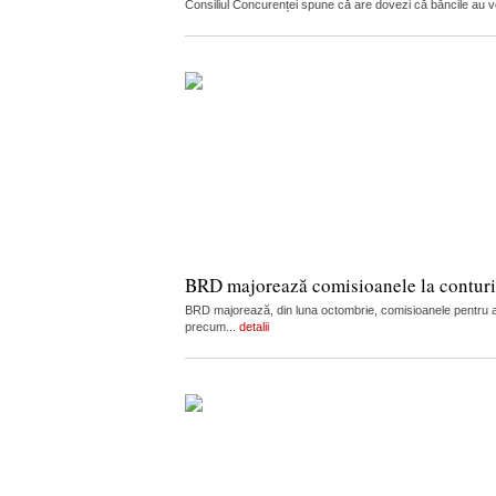
Consiliul Concurenței spune că are dovezi că băncile au vorb
BRD majorează comisioanele la conturi, c
BRD majorează, din luna octombrie, comisioanele pentru admi
precum...
detalii