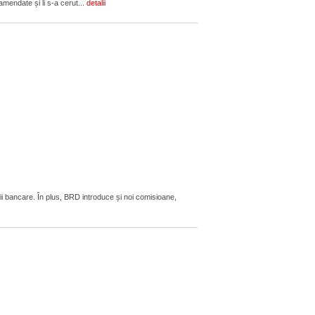
amendate și li s-a cerut...
detalii
ii bancare. În plus, BRD introduce și noi comisioane,