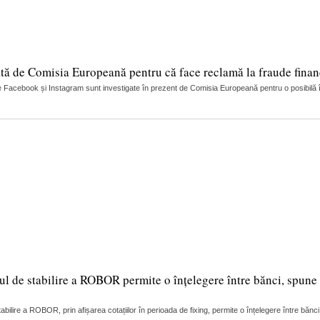
tă de Comisia Europeană pentru că face reclamă la fraude finan
 Facebook și Instagram sunt investigate în prezent de Comisia Europeană pentru o posibilă încă
ul de stabilire a ROBOR permite o înțelegere între bănci, spune 
lire a ROBOR, prin afișarea cotațiilor în perioada de fixing, permite o înțelegere între bănci