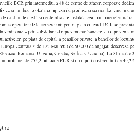
serviciile BCR prin intermediul a 48 de centre de afaceri corporate dedic
fizice si juridice, o oferta complexa de produse si servicii bancare, incl
e carduri de credit si de debit si are instalata cea mai mare retea nat
ronice operationale la comercianti pentru plata cu card. BCR se prezinta
 in strainatate – prin subsidiare si reprezentante bancare, cu o prezenta ma
activelor, pe piata de capital, a pensiilor private, a bancilor de locuin
din Europa Centrala si de Est. Mai mult de 50.000 de angajati deservesc pe
, Slovacia, Romania, Ungaria, Croatia, Serbia si Ucraina). La 31 martie 2
un profit net de 255,2 milioane EUR si un raport cost venituri de 49,2
tire.