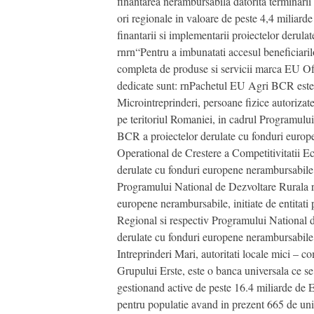
finantarea nerambursabila datorita terminarii
ori regionale in valoare de peste 4,4 miliar
finantarii si implementarii proiectelor derulat
rnrn“Pentru a imbunatati accesul beneficiaril
completa de produse si servicii marca EU Off
dedicate sunt: rnPachetul EU Agri BCR este d
Microintreprinderi, persoane fizice autorizate
pe teritoriul Romaniei, in cadrul Programulu
BCR a proiectelor derulate cu fonduri europe
Operational de Crestere a Competitivitatii E
derulate cu fonduri europene nerambursabile, 
Programului National de Dezvoltare Rurala r
europene nerambursabile, initiate de entitati
Regional si respectiv Programului National d
derulate cu fonduri europene nerambursabile, 
Intreprinderi Mari, autoritati locale mici –
Grupului Erste, este o banca universala ce se
gestionand active de peste 16.4 miliarde de
pentru populatie avand in prezent 665 de unita