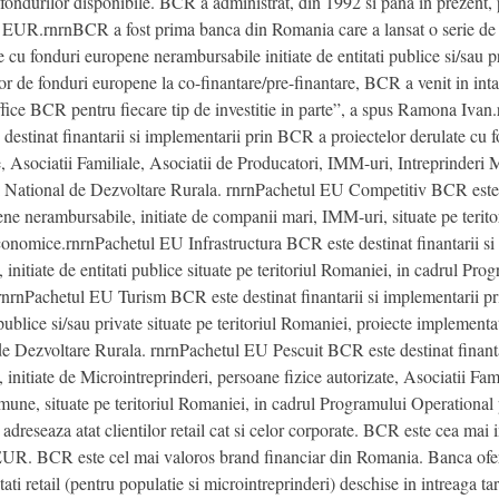
 fondurilor disponibile. BCR a administrat, din 1992 si pana in prezent,
de EUR.rnrnBCR a fost prima banca din Romania care a lansat o serie de p
e cu fonduri europene nerambursabile initiate de entitati publice si/sau pr
or de fonduri europene la co-finantare/pre-finantare, BCR a venit in inta
ice BCR pentru fiecare tip de investitie in parte”, a spus Ramona Ivan.
estinat finantarii si implementarii prin BCR a proiectelor derulate cu f
, Asociatii Familiale, Asociatii de Producatori, IMM-uri, Intreprinderi M
i National de Dezvoltare Rurala. rnrnPachetul EU Competitiv BCR este de
ne nerambursabile, initiate de companii mari, IMM-uri, situate pe terit
conomice.rnrnPachetul EU Infrastructura BCR este destinat finantarii si
initiate de entitati publice situate pe teritoriul Romaniei, in cadrul Pr
nrnPachetul EU Turism BCR este destinat finantarii si implementarii pr
 publice si/sau private situate pe teritoriul Romaniei, proiecte implemen
e Dezvoltare Rurala. rnrnPachetul EU Pescuit BCR este destinat finanta
initiate de Microintreprinderi, persoane fizice autorizate, Asociatii Fam
 comune, situate pe teritoriul Romaniei, in cadrul Programului Operation
 adreseaza atat clientilor retail cat si celor corporate. BCR este cea mai
 EUR. BCR este cel mai valoros brand financiar din Romania. Banca ofer
ti retail (pentru populatie si microintreprinderi) deschise in intreaga ta