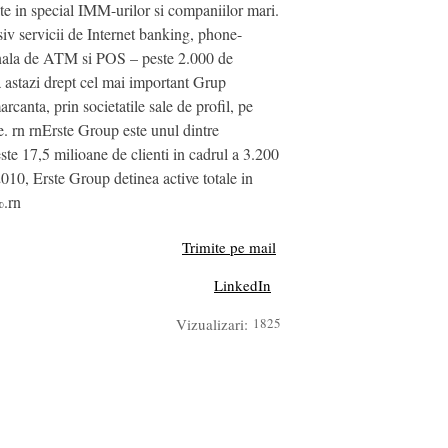
ate in special IMM-urilor si companiilor mari.
usiv servicii de Internet banking, phone-
ionala de ATM si POS – peste 2.000 de
 astazi drept cel mai important Grup
rcanta, prin societatile sale de profil, pe
te. rn rnErste Group este unul dintre
ste 17,5 milioane de clienti in cadrul a 3.200
010, Erste Group detinea active totale in
%.rn
Trimite pe mail
LinkedIn
Vizualizari:
1825