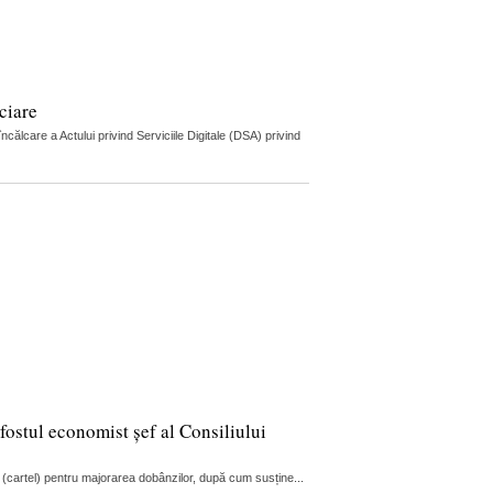
ciare
lcare a Actului privind Serviciile Digitale (DSA) privind
fostul economist șef al Consiliului
 (cartel) pentru majorarea dobânzilor, după cum susține...