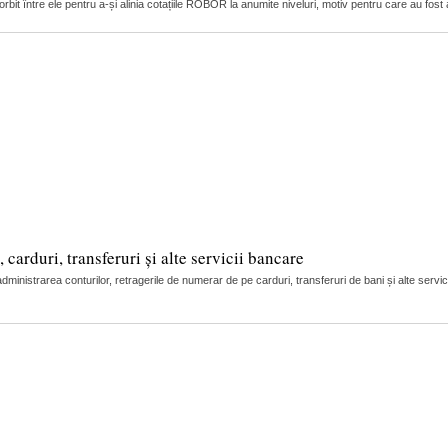
it între ele pentru a-și alinia cotațiile ROBOR la anumite niveluri, motiv pentru care au fost 
arduri, transferuri și alte servicii bancare
nistrarea conturilor, retragerile de numerar de pe carduri, transferuri de bani și alte servic