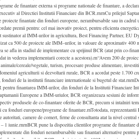
grame de finantare externa si programe nationale de finantare, a declara
ecutiv al Directiei Institutii Financiare din BCR.rnrnCu prilejul Sa
 proiecte finantate din fonduri europene, nerambursabile sau in cadrul un
rdate premii pentru: cel mai inovativ proiect, pentru eficienta energet
nt sustinator al IMM-urilor in agricultura, Best Financing Partner, EU 
t ca 500 de proiecte ale IMM–urilor, in valoare de aproximativ 400 mi
 se afla in stadiul de implementare cu sprijinul BCR (atat prin co-finant
cordat in vederea implementarii corecte a acestora).rn“Avem 200 de proi
nimale/cereale/vegetale, turism, procesare produse alimentare, investitii
meniul agriculturii si dezvoltarii rurale, BCR a acordat peste 1.700 c
i, fonduri de la institutii financiare internationale si bugetul de stat.r
pentru finantarea IMM-urilor, din fonduri de la Institutii Financiare In
Saptamanii Europene a IMM-uriulor, BCR organizeaza sesiuni de informare
pectiv produsele de co-finantare oferite de BCR, precum si intalniri tema
tii cu fonduri europene/programe de finantare.rnTotodata, reprezentanti
e autoritati, camere de comert, firme de consultanta atat la nivel centra
 – 1 iunie.rnrnBCR pune la dispozitia clientilor programe de finantar
plementate din fonduri nerambursabile sau finantari alternative pentru pr