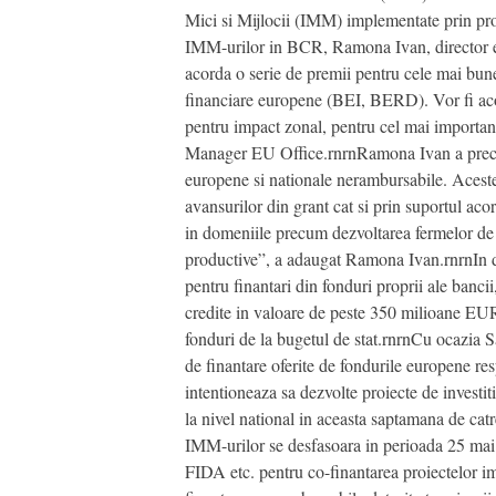
Mici si Mijlocii (IMM) implementate prin pro
IMM-urilor in BCR, Ramona Ivan, director ex
acorda o serie de premii pentru cele mai bune
financiare europene (BEI, BERD). Vor fi aco
pentru impact zonal, pentru cel mai importa
Manager EU Office.rnrnRamona Ivan a preciza
europene si nationale nerambursabile. Acestea
avansurilor din grant cat si prin suportul a
in domeniile precum dezvoltarea fermelor de a
productive”, a adaugat Ramona Ivan.rnrnIn do
pentru finantari din fonduri proprii ale banci
credite in valoare de peste 350 milioane EUR 
fonduri de la bugetul de stat.rnrnCu ocazia 
de finantare oferite de fondurile europene res
intentioneaza sa dezvolte proiecte de investi
la nivel national in aceasta saptamana de catr
IMM-urilor se desfasoara in perioada 25 mai
FIDA etc. pentru co-finantarea proiectelor im