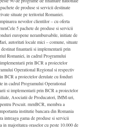
 peste 90 de programe de finantare nationale
achete de produse si servicii destinate
ivate situate pe teritoriul Romaniei.
mpinarea nevoilor clientilor – cu oferta
rnrnCele 5 pachete de produse si servicii
onduri europene nerambursabile, initiate de
ari, autoritati locale mici – comune, situate
stinat finantarii si implementarii prin
oriul Romaniei, in cadrul Programului
 implementarii prin BCR a proiectelor
ogramului Operational Regional si respectiv
in BCR a proiectelor derulate cu fonduri
tate in cadrul Programului Operational
rii si implementarii prin BCR a proiectelor
iliale, Asociatii de Producatori, IMM-uri,
al pentru Pescuit. rnrnBCR, membra a
 importanta institutie bancara din Romania
a intreaga gama de produse si servicii
ra in majoritatea oraselor cu peste 10.000 de