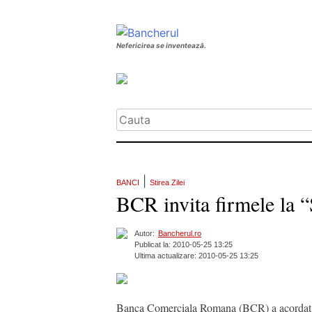
Nefericirea se inventează.
|
BANCI
Stirea Zilei
BCR invita firmele la
Autor:
Bancherul.ro
Publicat la: 2010-05-25 13:25
Ultima actualizare: 2010-05-25 13:25
Banca Comerciala Romana (BCR) a acordat, in 