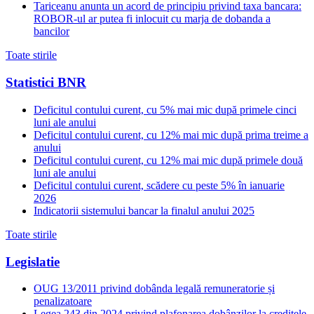
Tariceanu anunta un acord de principiu privind taxa bancara:
ROBOR-ul ar putea fi inlocuit cu marja de dobanda a
bancilor
Toate stirile
Statistici BNR
Deficitul contului curent, cu 5% mai mic după primele cinci
luni ale anului
Deficitul contului curent, cu 12% mai mic după prima treime a
anului
Deficitul contului curent, cu 12% mai mic după primele două
luni ale anului
Deficitul contului curent, scădere cu peste 5% în ianuarie
2026
Indicatorii sistemului bancar la finalul anului 2025
Toate stirile
Legislatie
OUG 13/2011 privind dobânda legală remuneratorie și
penalizatoare
Legea 243 din 2024 privind plafonarea dobânzilor la creditele