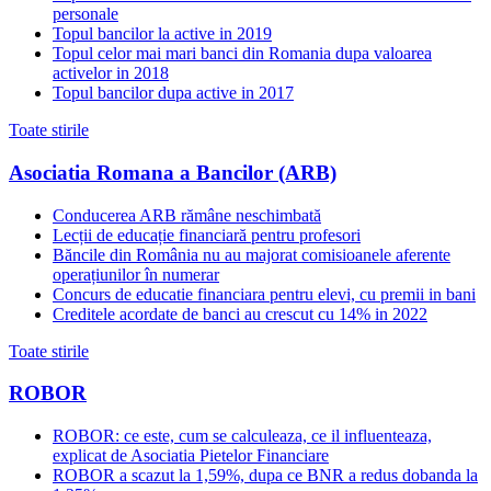
personale
Topul bancilor la active in 2019
Topul celor mai mari banci din Romania dupa valoarea
activelor in 2018
Topul bancilor dupa active in 2017
Toate stirile
Asociatia Romana a Bancilor (ARB)
Conducerea ARB rămâne neschimbată
Lecții de educație financiară pentru profesori
Băncile din România nu au majorat comisioanele aferente
operațiunilor în numerar
Concurs de educatie financiara pentru elevi, cu premii in bani
Creditele acordate de banci au crescut cu 14% in 2022
Toate stirile
ROBOR
ROBOR: ce este, cum se calculeaza, ce il influenteaza,
explicat de Asociatia Pietelor Financiare
ROBOR a scazut la 1,59%, dupa ce BNR a redus dobanda la