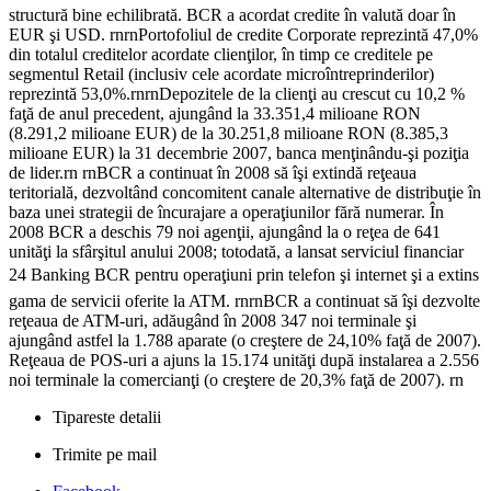
structură bine echilibrată. BCR a acordat credite în valută doar în
EUR şi USD. rnrnPortofoliul de credite Corporate reprezintă 47,0%
din totalul creditelor acordate clienţilor, în timp ce creditele pe
segmentul Retail (inclusiv cele acordate microîntreprinderilor)
reprezintă 53,0%.rnrnDepozitele de la clienţi au crescut cu 10,2 %
faţă de anul precedent, ajungând la 33.351,4 milioane RON
(8.291,2 milioane EUR) de la 30.251,8 milioane RON (8.385,3
milioane EUR) la 31 decembrie 2007, banca menţinându-şi poziţia
de lider.rn rnBCR a continuat în 2008 să îşi extindă reţeaua
teritorială, dezvoltând concomitent canale alternative de distribuţie în
baza unei strategii de încurajare a operaţiunilor fără numerar. În
2008 BCR a deschis 79 noi agenţii, ajungând la o reţea de 641
unităţi la sfârşitul anului 2008; totodată, a lansat serviciul financiar
24 Banking BCR pentru operaţiuni prin telefon şi internet şi a extins
gama de servicii oferite la ATM. rnrnBCR a continuat să îşi dezvolte
reţeaua de ATM-uri, adăugând în 2008 347 noi terminale şi
ajungând astfel la 1.788 aparate (o creştere de 24,10% faţă de 2007).
Reţeaua de POS-uri a ajuns la 15.174 unităţi după instalarea a 2.556
noi terminale la comercianţi (o creştere de 20,3% faţă de 2007). rn
Tipareste detalii
Trimite pe mail