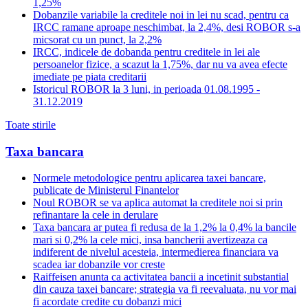
1,25%
Dobanzile variabile la creditele noi in lei nu scad, pentru ca
IRCC ramane aproape neschimbat, la 2,4%, desi ROBOR s-a
micsorat cu un punct, la 2,2%
IRCC, indicele de dobanda pentru creditele in lei ale
persoanelor fizice, a scazut la 1,75%, dar nu va avea efecte
imediate pe piata creditarii
Istoricul ROBOR la 3 luni, in perioada 01.08.1995 -
31.12.2019
Toate stirile
Taxa bancara
Normele metodologice pentru aplicarea taxei bancare,
publicate de Ministerul Finantelor
Noul ROBOR se va aplica automat la creditele noi si prin
refinantare la cele in derulare
Taxa bancara ar putea fi redusa de la 1,2% la 0,4% la bancile
mari si 0,2% la cele mici, insa bancherii avertizeaza ca
indiferent de nivelul acesteia, intermedierea financiara va
scadea iar dobanzile vor creste
Raiffeisen anunta ca activitatea bancii a incetinit substantial
din cauza taxei bancare; strategia va fi reevaluata, nu vor mai
fi acordate credite cu dobanzi mici