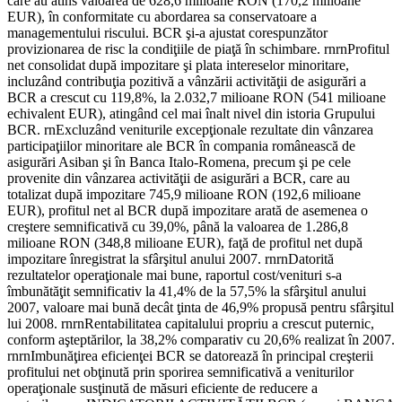
care au atins valoarea de 628,6 milioane RON (170,2 milioane
EUR), în conformitate cu abordarea sa conservatoare a
managementului riscului. BCR şi-a ajustat corespunzător
provizionarea de risc la condiţiile de piaţă în schimbare. rnrnProfitul
net consolidat după impozitare şi plata intereselor minoritare,
incluzând contribuţia pozitivă a vânzării activităţii de asigurări a
BCR a crescut cu 119,8%, la 2.032,7 milioane RON (541 milioane
echivalent EUR), atingând cel mai înalt nivel din istoria Grupului
BCR. rnExcluzând veniturile excepţionale rezultate din vânzarea
participaţiilor minoritare ale BCR în compania românească de
asigurări Asiban şi în Banca Italo-Romena, precum şi pe cele
provenite din vânzarea activităţii de asigurări a BCR, care au
totalizat după impozitare 745,9 milioane RON (192,6 milioane
EUR), profitul net al BCR după impozitare arată de asemenea o
creştere semnificativă cu 39,0%, până la valoarea de 1.286,8
milioane RON (348,8 milioane EUR), faţă de profitul net după
impozitare înregistrat la sfârşitul anului 2007. rnrnDatorită
rezultatelor operaţionale mai bune, raportul cost/venituri s-a
îmbunătăţit semnificativ la 41,4% de la 57,5% la sfârşitul anului
2007, valoare mai bună decât ţinta de 46,9% propusă pentru sfârşitul
lui 2008. rnrnRentabilitatea capitalului propriu a crescut puternic,
conform aşteptărilor, la 38,2% comparativ cu 20,6% realizat în 2007.
rnrnImbunăţirea eficienţei BCR se datorează în principal creşterii
profitului net obţinută prin sporirea semnificativă a veniturilor
operaţionale susţinută de măsuri eficiente de reducere a