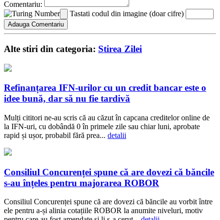
Comentariu:
Tastati codul din imagine (doar cifre)
Alte stiri din categoria:
Stirea Zilei
Refinanțarea IFN-urilor cu un credit bancar este o
idee bună, dar să nu fie tardivă
Mulți cititori ne-au scris că au căzut în capcana creditelor online de
la IFN-uri, cu dobândă 0 în primele zile sau chiar luni, aprobate
rapid și ușor, probabil fără prea...
detalii
Consiliul Concurenței spune că are dovezi că băncile
s-au înțeles pentru majorarea ROBOR
Consiliul Concurenței spune că are dovezi că băncile au vorbit între
ele pentru a-și alinia cotațiile ROBOR la anumite niveluri, motiv
pentru care au fost amendate și li s-a cerut...
detalii