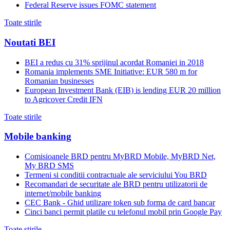
Federal Reserve issues FOMC statement
Toate stirile
Noutati BEI
BEI a redus cu 31% sprijinul acordat Romaniei in 2018
Romania implements SME Initiative: EUR 580 m for
Romanian businesses
European Investment Bank (EIB) is lending EUR 20 million
to Agricover Credit IFN
Toate stirile
Mobile banking
Comisioanele BRD pentru MyBRD Mobile, MyBRD Net,
My BRD SMS
Termeni si conditii contractuale ale serviciului You BRD
Recomandari de securitate ale BRD pentru utilizatorii de
internet/mobile banking
CEC Bank - Ghid utilizare token sub forma de card bancar
Cinci banci permit platile cu telefonul mobil prin Google Pay
Toate stirile