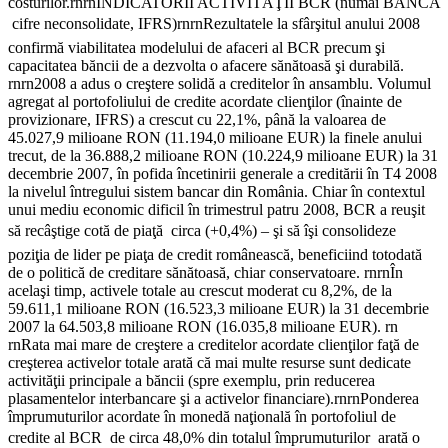
costurilor.rnrnINDICATORII ACTIVITĂŢII BCR (numai BANCA
 cifre neconsolidate, IFRS)rnrnRezultatele la sfârşitul anului 2008
confirmă viabilitatea modelului de afaceri al BCR precum şi
capacitatea băncii de a dezvolta o afacere sănătoasă şi durabilă.
rnrn2008 a adus o creştere solidă a creditelor în ansamblu. Volumul
agregat al portofoliului de credite acordate clienţilor (înainte de
provizionare, IFRS) a crescut cu 22,1%, până la valoarea de
45.027,9 milioane RON (11.194,0 milioane EUR) la finele anului
trecut, de la 36.888,2 milioane RON (10.224,9 milioane EUR) la 31
decembrie 2007, în pofida încetinirii generale a creditării în T4 2008
la nivelul întregului sistem bancar din România. Chiar în contextul
unui mediu economic dificil în trimestrul patru 2008, BCR a reuşit
să recâştige cotă de piaţă  circa (+0,4%) – şi să îşi consolideze
poziţia de lider pe piaţa de credit românească, beneficiind totodată
de o politică de creditare sănătoasă, chiar conservatoare. rnrnÎn
acelaşi timp, activele totale au crescut moderat cu 8,2%, de la
59.611,1 milioane RON (16.523,3 milioane EUR) la 31 decembrie
2007 la 64.503,8 milioane RON (16.035,8 milioane EUR). rn
rnRata mai mare de creştere a creditelor acordate clienţilor faţă de
creşterea activelor totale arată că mai multe resurse sunt dedicate
activităţii principale a băncii (spre exemplu, prin reducerea
plasamentelor interbancare şi a activelor financiare).rnrnPonderea
împrumuturilor acordate în monedă naţională în portofoliul de
credite al BCR  de circa 48,0% din totalul împrumuturilor  arată o