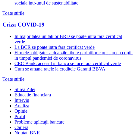
sociala intr-unul de sustenabilitate
Toate stirile
Criza COVID-19
In majoritatea unitatilor BRD se poate intra fara certificat
verde
La BCR se poate intra fara certificat verde
Firmele, obligate sa dea zile libere parintilor care stau cu copiii
in timpul pandemiei de coronavirus
CEC Bank: accesul in banca se face fara certificat verde
Cum se amana ratele la creditele Garanti BBVA
Toate stirile
Stirea Zilei
Educatie financiara
Interviu
Analiza
Opinie
Profil
Probleme aplicații bancare
Cariera
Noutati BNR