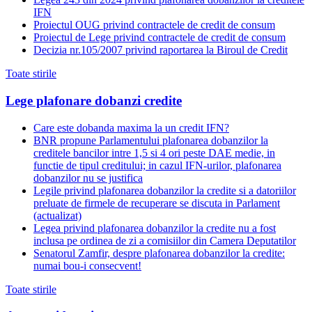
IFN
Proiectul OUG privind contractele de credit de consum
Proiectul de Lege privind contractele de credit de consum
Decizia nr.105/2007 privind raportarea la Biroul de Credit
Toate stirile
Lege plafonare dobanzi credite
Care este dobanda maxima la un credit IFN?
BNR propune Parlamentului plafonarea dobanzilor la
creditele bancilor intre 1,5 si 4 ori peste DAE medie, in
functie de tipul creditului; in cazul IFN-urilor, plafonarea
dobanzilor nu se justifica
Legile privind plafonarea dobanzilor la credite si a datoriilor
preluate de firmele de recuperare se discuta in Parlament
(actualizat)
Legea privind plafonarea dobanzilor la credite nu a fost
inclusa pe ordinea de zi a comisiilor din Camera Deputatilor
Senatorul Zamfir, despre plafonarea dobanzilor la credite:
numai bou-i consecvent!
Toate stirile