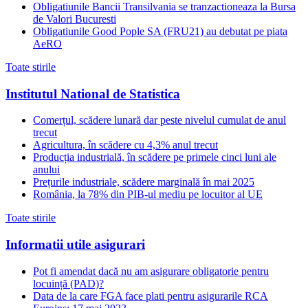
Obligatiunile Bancii Transilvania se tranzactioneaza la Bursa
de Valori Bucuresti
Obligatiunile Good Pople SA (FRU21) au debutat pe piata
AeRO
Toate stirile
Institutul National de Statistica
Comerțul, scădere lunară dar peste nivelul cumulat de anul
trecut
Agricultura, în scădere cu 4,3% anul trecut
Producția industrială, în scădere pe primele cinci luni ale
anului
Prețurile industriale, scădere marginală în mai 2025
România, la 78% din PIB-ul mediu pe locuitor al UE
Toate stirile
Informatii utile asigurari
Pot fi amendat dacă nu am asigurare obligatorie pentru
locuință (PAD)?
Data de la care FGA face plati pentru asigurarile RCA