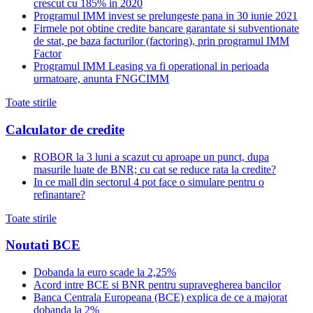
crescut cu 185% in 2020
Programul IMM invest se prelungeste pana in 30 iunie 2021
Firmele pot obtine credite bancare garantate si subventionate
de stat, pe baza facturilor (factoring), prin programul IMM
Factor
Programul IMM Leasing va fi operational in perioada
urmatoare, anunta FNGCIMM
Toate stirile
Calculator de credite
ROBOR la 3 luni a scazut cu aproape un punct, dupa
masurile luate de BNR; cu cat se reduce rata la credite?
In ce mall din sectorul 4 pot face o simulare pentru o
refinantare?
Toate stirile
Noutati BCE
Dobanda la euro scade la 2,25%
Acord intre BCE si BNR pentru supravegherea bancilor
Banca Centrala Europeana (BCE) explica de ce a majorat
dobanda la 2%