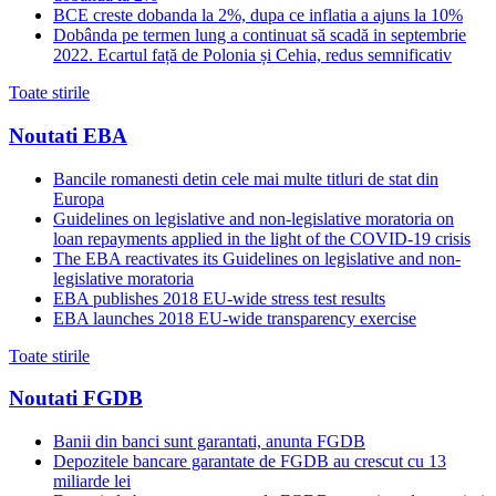
BCE creste dobanda la 2%, dupa ce inflatia a ajuns la 10%
Dobânda pe termen lung a continuat să scadă in septembrie
2022. Ecartul față de Polonia și Cehia, redus semnificativ
Toate stirile
Noutati EBA
Bancile romanesti detin cele mai multe titluri de stat din
Europa
Guidelines on legislative and non-legislative moratoria on
loan repayments applied in the light of the COVID-19 crisis
The EBA reactivates its Guidelines on legislative and non-
legislative moratoria
EBA publishes 2018 EU-wide stress test results
EBA launches 2018 EU-wide transparency exercise
Toate stirile
Noutati FGDB
Banii din banci sunt garantati, anunta FGDB
Depozitele bancare garantate de FGDB au crescut cu 13
miliarde lei