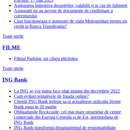
Euroins: 17 mai 2023
Asigurarea împotriva dezastrelor, valabilă și in caz de faliment
Asiguratii nu au nevoie de documente de confirmare a
cutremurului
Cum functioneaza o asigurare de viata Metropolitan pentru un
credit la Banca Transilvania?
Toate stirile
FILME
Filmul Parking, un cliseu plictisitor
Toate stirile
ING Bank
La ING se vor putea face plati instant din decembrie 2022
Cum evitam tentativele de frauda online?
Clientii ING Bank trebuie sa-si actualizeze aplicatia Home
Bank pana in 20 martie
Obligatiunile Rockcastle, cel mai mare proprietar de centre
comerciale din Europa Centrala si de Est, intermediata de
ING Bank
ING Bank transforma departamentul de responsabilitate