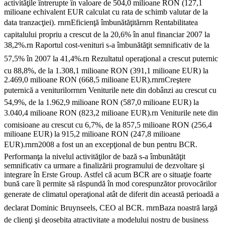
activităţile întrerupte în valoare de 504,0 milioane RON (127,1
milioane echivalent EUR calculat cu rata de schimb valutar de la
data tranzacţiei). rnrnEficienţă îmbunătăţitărnrn Rentabilitatea
capitalului propriu a crescut de la 20,6% în anul financiar 2007 la
38,2%.rn Raportul cost-venituri s-a îmbunătăţit semnificativ de la
57,5% în 2007 la 41,4%.rn Rezultatul operaţional a crescut puternic
cu 88,8%, de la 1.308,1 milioane RON (391,1 milioane EUR) la
2.469,0 milioane RON (668,5 milioane EUR).rnrnCreştere
puternică a veniturilorrnrn Veniturile nete din dobânzi au crescut cu
54,9%, de la 1.962,9 milioane RON (587,0 milioane EUR) la
3.040,4 milioane RON (823,2 milioane EUR).rn Veniturile nete din
comisioane au crescut cu 6,7%, de la 857,5 milioane RON (256,4
milioane EUR) la 915,2 milioane RON (247,8 milioane
EUR).rnrn2008 a fost un an excepţional de bun pentru BCR.
Performanţa la nivelul activităţilor de bază s-a îmbunătăţit
semnificativ ca urmare a finalizării programului de dezvoltare şi
integrare în Erste Group. Astfel că acum BCR are o situaţie foarte
bună care îi permite să răspundă în mod corespunzător provocărilor
generate de climatul operaţional atât de diferit din această perioadă a
declarat Dominic Bruynseels, CEO al BCR. rnrnBaza noastră largă
de clienţi şi deosebita atractivitate a modelului nostru de business