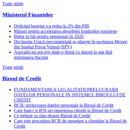
Toate stirile
Ministerul Finantelor
Deficitul bugetar s-a redus la 2% din PIB
Măsuri pentru accelerarea absorbției fondurilor europene
Bilete la băi pentru pensionari în 2026
Declarația Unică precompletată se găsește în secțiunea Mesaje
din Spațiul Privat Virtual (SPV)
Asociații nu pot ieși dintr-o firmă cu datorii la stat fără
informarea fiscului
Toate stirile
Biroul de Credit
FUNDAMENTAREA LEGALITATII PRELUCRARII
DATELOR PERSONALE IN SISTEMUL BIROULUI DE
CREDIT
BCR: prelucrarea datelor personale la Biroul de Credit
Care banci si IFN-uri raporteaza clientii la Biroul de Credit
Ce trebuie sa stim despre Biroul de Credit
Care este procedura BCR de raportare a clientilor la Biroul de
Credit