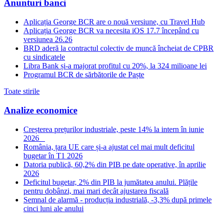
Anunturi banci
Aplicația George BCR are o nouă versiune, cu Travel Hub
Aplicația George BCR va necesita iOS 17.7 începând cu
versiunea 26.26
BRD aderă la contractul colectiv de muncă încheiat de CPBR
cu sindicatele
Libra Bank și-a majorat profitul cu 20%, la 324 milioane lei
Programul BCR de sărbătorile de Paște
Toate stirile
Analize economice
Creșterea prețurilor industriale, peste 14% la intern în iunie
2026
România, țara UE care și-a ajustat cel mai mult deficitul
bugetar în T1 2026
Datoria publică, 60,2% din PIB pe date operative, în aprilie
2026
Deficitul bugetar, 2% din PIB la jumătatea anului. Plățile
pentru dobânzi, mai mari decât ajustarea fiscală
Semnal de alarmă - producția industrială, -3,3% după primele
cinci luni ale anului