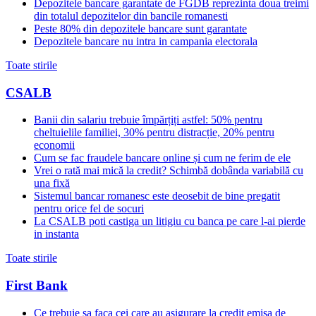
Depozitele bancare garantate de FGDB reprezinta doua treimi
din totalul depozitelor din bancile romanesti
Peste 80% din depozitele bancare sunt garantate
Depozitele bancare nu intra in campania electorala
Toate stirile
CSALB
Banii din salariu trebuie împărțiți astfel: 50% pentru
cheltuielile familiei, 30% pentru distracție, 20% pentru
economii
Cum se fac fraudele bancare online și cum ne ferim de ele
Vrei o rată mai mică la credit? Schimbă dobânda variabilă cu
una fixă
Sistemul bancar romanesc este deosebit de bine pregatit
pentru orice fel de socuri
La CSALB poti castiga un litigiu cu banca pe care l-ai pierde
in instanta
Toate stirile
First Bank
Ce trebuie sa faca cei care au asigurare la credit emisa de