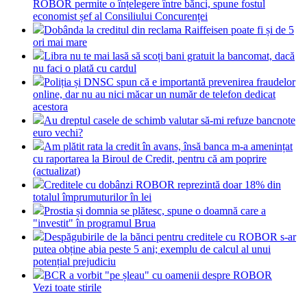
ROBOR permite o înțelegere între bănci, spune fostul
economist șef al Consiliului Concurenței
Dobânda la creditul din reclama Raiffeisen poate fi și de 5
ori mai mare
Libra nu te mai lasă să scoți bani gratuit la bancomat, dacă
nu faci o plată cu cardul
Poliția și DNSC spun că e importantă prevenirea fraudelor
online, dar nu au nici măcar un număr de telefon dedicat
acestora
Au dreptul casele de schimb valutar să-mi refuze bancnote
euro vechi?
Am plătit rata la credit în avans, însă banca m-a amenințat
cu raportarea la Biroul de Credit, pentru că am poprire
(actualizat)
Creditele cu dobânzi ROBOR reprezintă doar 18% din
totalul împrumuturilor în lei
Prostia și domnia se plătesc, spune o doamnă care a
"investit" în programul Brua
Despăgubirile de la bănci pentru creditele cu ROBOR s-ar
putea obține abia peste 5 ani; exemplu de calcul al unui
potențial prejudiciu
BCR a vorbit "pe șleau" cu oamenii despre ROBOR
Vezi toate stirile