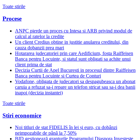
Toate stirile
Procese
ANPC pierde un proces cu Intesa si ARB privind modul de
calcul al ratelor la credite
Un client Credius obtine in justitie anularea creditului, din
cauza dobanzii prea mari
Hotararea judecatoriei prin care Aedificium, fosta Raiffeisen
Banca pentru Locuinte, si statul sunt obligati sa achite unui
client prima de stat
Decizia Curtii de Apel Bucuresti in procesul dintre Raiffeisen
Banca pentru Locuinte si Curtea de Conturi
Vodafone, obligata de judecatori sa despagubeasca un abonat
caruia a refuzat sa-i repare un telefon stricat sau sa-i dea banii
inapoi (decizia instantei)
Toate stirile
Stiri economice
Noi titluri de stat FIDELIS în lei și euro, cu dobânzi
neimpozabile de pânã la 7,50%
BID gestionează granturile Programului Diaspora Investește