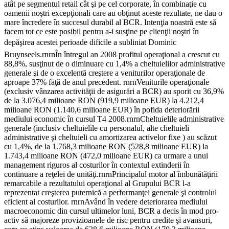
atât pe segmentul retail cât şi pe cel corporate, în combinaţie cu
oamenii noştri excepţionali care au obţinut aceste rezultate, ne dau o
mare încredere în succesul durabil al BCR. Intenţia noastră este să
facem tot ce este posibil pentru a-i susţine pe clienţii noştri în
depăşirea acestei perioade dificile a subliniat Dominic
Bruynseels.rnrnÎn întregul an 2008 profitul operaţional a crescut cu
88,8%, susţinut de o diminuare cu 1,4% a cheltuielilor administrative
generale şi de o excelentă creştere a veniturilor operaţionale de
aproape 37% faţă de anul precedent. rnrnVeniturile operaţionale
(exclusiv vânzarea activităţii de asigurări a BCR) au sporit cu 36,9%
de la 3.076,4 milioane RON (919,9 milioane EUR) la 4.212,4
milioane RON (1.140,6 milioane EUR) în pofida deteriorării
mediului economic în cursul T4 2008.rnrnCheltuielile administrative
generale (inclusiv cheltuielile cu personalul, alte cheltuieli
administrative şi cheltuieli cu amortizarea activelor fixe ) au scăzut
cu 1,4%, de la 1.768,3 milioane RON (528,8 milioane EUR) la
1.743,4 milioane RON (472,0 milioane EUR) ca urmare a unui
management riguros al costurilor în contextul extinderii în
continuare a reţelei de unităţi.rnrnPrincipalul motor al îmbunătăţirii
remarcabile a rezultatului operaţional al Grupului BCR l-a
reprezentat creşterea puternică a performanţei generale şi controlul
eficient al costurilor. rnrnAvând în vedere deteriorarea mediului
macroeconomic din cursul ultimelor luni, BCR a decis în mod pro-
activ să majoreze provizioanele de risc pentru credite şi avansuri,