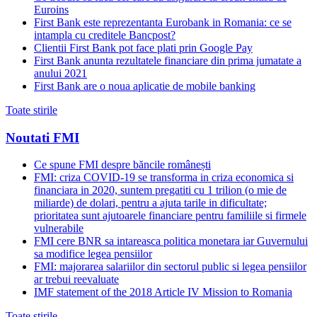
Euroins
First Bank este reprezentanta Eurobank in Romania: ce se
intampla cu creditele Bancpost?
Clientii First Bank pot face plati prin Google Pay
First Bank anunta rezultatele financiare din prima jumatate a
anului 2021
First Bank are o noua aplicatie de mobile banking
Toate stirile
Noutati FMI
Ce spune FMI despre băncile românești
FMI: criza COVID-19 se transforma in criza economica si
financiara in 2020, suntem pregatiti cu 1 trilion (o mie de
miliarde) de dolari, pentru a ajuta tarile in dificultate;
prioritatea sunt ajutoarele financiare pentru familiile si firmele
vulnerabile
FMI cere BNR sa intareasca politica monetara iar Guvernului
sa modifice legea pensiilor
FMI: majorarea salariilor din sectorul public si legea pensiilor
ar trebui reevaluate
IMF statement of the 2018 Article IV Mission to Romania
Toate stirile