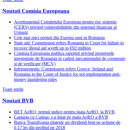
Noutati Comisia Europeana
Avertismentul Comitetului European pentru risc sistemic
(CERS) privind vulnerabilitățile din sistemul financiar al
Uniunii
Cele mai mici preturi din Europa sunt in Romania
State aid: Commission refers Romania to Court for failure to
recover illegal aid worth up to €92 million
Comisia Europeana publica raportul privind progresele
inregistrate de Romania in cadrul mecanismului de cooperare
si de verificare (MCV)
Infringements: Commission refers Greece, Ireland and
Romania to the Court of Justice for not implementing anti-
money laundering rules
Toate stirile
Noutati BVB
BET AeRO, primul indice pentru piata AeRO, la BVB
Laptaria cu Caimac s-a listat pe piata AeRO a BVB
Banca Transilvania plateste un dividend brut pe actiune de
0,17 lei din profitul pe 2018