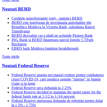
Noutati BERD
Creditele neperformante (npl) - statistici BERD
BERD este ingrijorata de investigatia autoritatilor din
Republica Moldova la Victoria Bank, subsidiara Bancii
Transilvania
BERD dezvaluie cat a platit pe actiunile Piraeus Bank
ING Bank si BERD finanteaza parcul logistic CTPark
Bucharest
EBRD hails Moldova banking breakthrough
Toate stirile
Noutati Federal Reserve
Federal Reserve anunta noi masuri extinse pentru combaterea
crizei COVID-19, care produce pagube "imense" in Statele
Unite si in lume
Federal Reserve urca dobanda la 2,25%
Federal Reserve decided to maintain the target range for the
federal funds rate at 1-1/2 to 1-3/4 percent
Federal Reserve majoreaza dobanda de referinta pentru dolar
la 1,5% - 1,75%