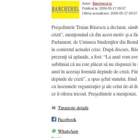
Autor:
Bancherul.ro
Publicat la: 2009-05-17 09:07
Ultima actualizare: 2009-05-17 09:07
Preşedintele Traian Băsescu a declarat, sâmbă
criză”, menţionând că din acest motiv şi-a făc
Parlament, de Uniunea Studenţilor din România
în contextul actualei crize. După discurs, Băse
prezenţi să aplaude, a fost: “La anul vom ave
subiliniat că nu este plăcut să nu răspunzi în
anul în aceeaşi formulă depinde de criză. Fii
depinde de criză”, a spus şeful statului, fii
cu însemnele organizaţiei şi ale celui de-al d
ce îi oferea tricoul. Preşedintele a menţionat,
Tipareste detalii
Facebook
WhatsApp
Taguri: