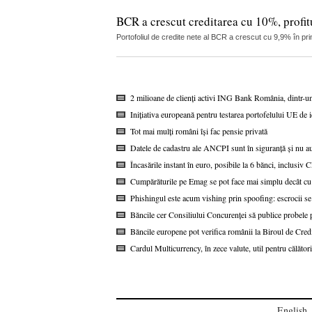
BCR a crescut creditarea cu 10%, profitu
Portofoliul de credite nete al BCR a crescut cu 9,9% în pri
2 milioane de clienți activi ING Bank România, dintr-u
Inițiativa europeană pentru testarea portofelului UE de i
Tot mai mulți români își fac pensie privată
Datele de cadastru ale ANCPI sunt în siguranță și nu au
Încasările instant în euro, posibile la 6 bănci, inclusi
Cumpărăturile pe Emag se pot face mai simplu decât cu
Phishingul este acum vishing prin spoofing: escrocii se
Băncile cer Consiliului Concurenței să publice probel
Băncile europene pot verifica românii la Biroul de Cred
Cardul Multicurrency, în zece valute, util pentru călătorii
English