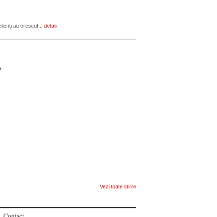
lienți au crescut...
detalii
ca
Vezi toate stirile
Contact