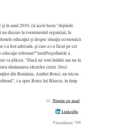
 şi în anul 2010, că acest lucru “depinde
t un discurs la evenimentul organizat, la
blemele educaţiei şi despre situaţia economică
 i-a fost adresată, şi care a i-a făcut pe cei
de educaţie reformat?”rnrnPreşedintele a
e, nu va plăcea. “Dacă ne vom întâlni sau nu la
 meu diminuarea efectelor crizei. Deci
denţilor din România, Andrei Botez, un tricou
 ultimul”, i-a spus Botez lui Băsecu, în timp
Trimite pe mail
LinkedIn
Vizualizari:
709