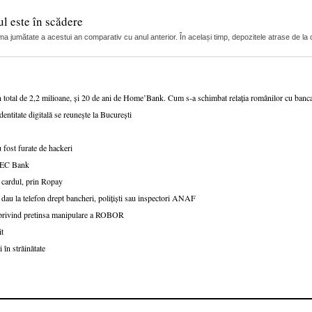
l este în scădere
ma jumătate a acestui an comparativ cu anul anterior. În același timp, depozitele atrase de la c
n total de 2,2 milioane, și 20 de ani de Home’Bank. Cum s-a schimbat relația românilor cu ban
dentitate digitală se reunește la București
 fost furate de hackeri
v CEC Bank
 cardul, prin Ropay
 dau la telefon drept bancheri, polițiști sau inspectori ANAF
e privind pretinsa manipulare a ROBOR
it
 în străinătate