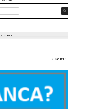
Alte Banci
Sursa BNR