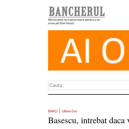
Niciun preț nu e prea mare pentru a te
avea pe tine însuți.
|
BANCI
Ultima Ora
Basescu, intrebat daca 