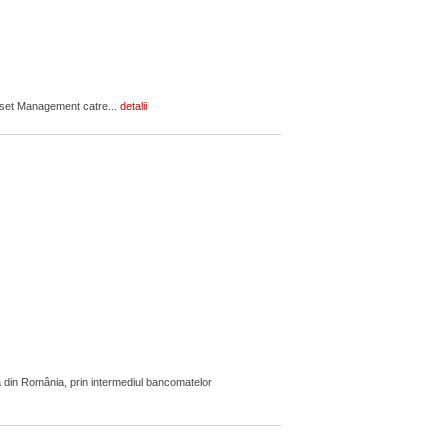
Asset Management catre...
detalii
 din România, prin intermediul bancomatelor