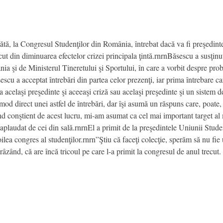
tă, la Congresul Studenţilor din România, întrebat dacă va fi preşedinte
ut din diminuarea efectelor crizei principala ţintă.rnrnBăsescu a susţinu
 şi de Ministerul Tineretului şi Sportului, în care a vorbit despre pro
scu a acceptat întrebări din partea celor prezenţi, iar prima întrebare care
a acelaşi preşedinte şi aceeaşi criză sau acelaşi preşedinte şi un sistem 
 mod direct unei astfel de întrebări, dar îşi asumă un răspuns care, poat
nd conştient de acest lucru, mi-am asumat ca cel mai important target al
nd aplaudat de cei din sală.rnrnEl a primit de la preşedintele Uniunii Stu
oilea congres al studenţilor.rnrn”Ştiu că faceţi colecţie, sperăm să nu fie
 râzând, că are încă tricoul pe care l-a primit la congresul de anul trecut.