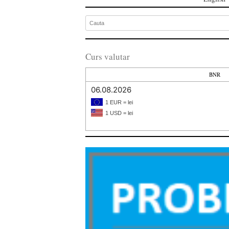
Curs valutar
BNR
06.08.2026
1 EUR = lei
1 USD = lei