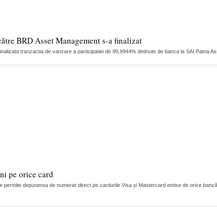
către BRD Asset Management s-a finalizat
finalizata tranzactia de vanzare a participatiei de 99,9944% detinute de banca la SAI Patria 
i pe orice card
 permite depunerea de numerar direct pe cardurile Visa și Mastercard emise de orice bancă