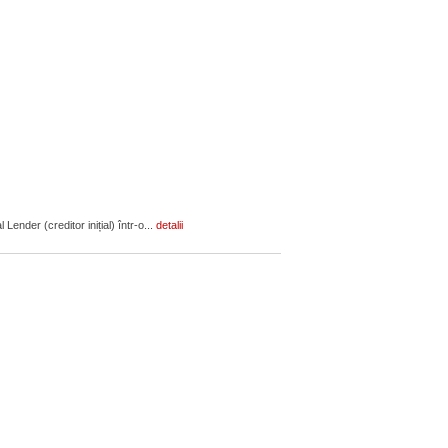
ender (creditor inițial) într-o...
detalii