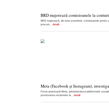
BRD majorează comisioanele la conturi, c
BRD majorează, din luna octombrie, comisioanele pentru admi
precum...
detalii
Meta (Facebook și Instagram), investiga
Firma americană Meta, administratorul platformelor sociale
promovarea reclamelor la...
detalii