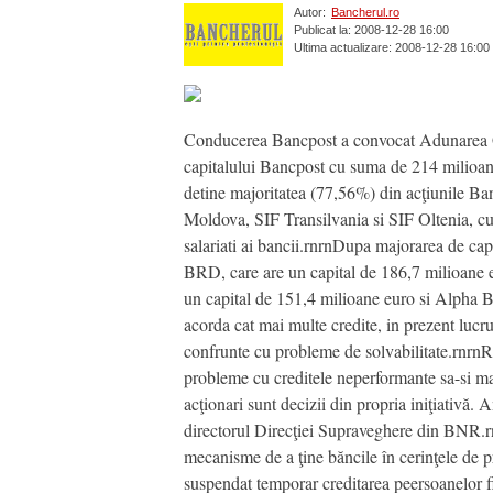
Autor:
Bancherul.ro
Publicat la: 2008-12-28 16:00
Ultima actualizare: 2008-12-28 16:00
Conducerea Bancpost a convocat Adunarea Gen
capitalului Bancpost cu suma de 214 milioan
detine majoritatea (77,56%) din acţiunile Banc
Moldova, SIF Transilvania si SIF Oltenia, cu
salariati ai bancii.rnrnDupa majorarea de capi
BRD, care are un capital de 186,7 milioane 
un capital de 151,4 milioane euro si Alpha 
acorda cat mai multe credite, in prezent lucru
confrunte cu probleme de solvabilitate.rnrnR
probleme cu creditele neperformante sa-si majo
acţionari sunt decizii din propria iniţiativă. 
directorul Direcţiei Supraveghere din BNR.rn
mecanisme de a ţine băncile în cerinţele de pru
suspendat temporar creditarea peersoanelor fi