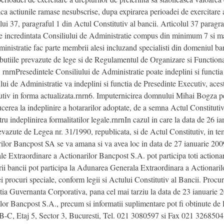
a actiunile ramase nesubscrise, dupa expirarea perioadei de exercitare a 
lui 37, paragraful 1 din Actul Constitutiv al bancii. Articolul 37 paragr
ste incredintata Consiliului de Administratie compus din minimum 7 si
istratie fac parte membrii alesi incluzand specialisti din domeniul banc
ibutiile prevazute de lege si de Regulamentul de Organizare si Functionar
nrnPresedintele Consiliului de Administratie poate indeplini si functia 
ului de Administratie va indeplini si functia de Presedinte Executiv, ace
utiv in forma actualizata.rnrn6. Imputernicirea domnului Mihai Bogza pen
ucerea la indeplinire a hotararilor adoptate, de a semna Actul Constituti
 indeplinirea formalitatilor legale.rnrnIn cazul in care la data de 26 ia
evazute de Legea nr. 31/1990, republicata, si de Actul Constitutiv, in te
or Bancpost SA se va amana si va avea loc in data de 27 ianuarie 2009, 
 Extraordinare a Actionarilor Bancpost S.A. pot participa toti actionarii
rii bancii pot participa la Adunarea Generala Extraordinara a Actionari
i procuri speciale, conform legii si Actului Constitutiv al Bancii. Procur
rectia Guvernanta Corporativa, pana cel mai tarziu la data de 23 ianuari
or Bancpost S.A., precum si informatii suplimentare pot fi obtinute de 
B-C, Etaj 5, Sector 3, Bucuresti, Tel. 021 3080597 si Fax 021 3268504.