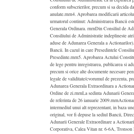
conform subscrierilor, precum si sa decida dac
anulate.rnrn4. Aprobarea modificarii articolu
urmatorul continut: Administrarea Bancii e
Generala Ordinara. rnrnDin Consiliul de Admin
Consiliului de Administratie indeplineste atr
aduse de Adunarea Generala a Actionarilor). r
Bancii. In cazul in care Presedintele Consili
Presedinte.rnrn5. Aprobarea Actului Constit
de lege pentru inregistrarea, publicarea si ad
precum si orice alte documente necesare pentru
legale de validitate/cvorumul de prezenta, pr
Adunarea Generala Extraordinara a Actionaril
Ordine de zi.rnrnLa sedinta Adunarii Generale
de referinta de 26 ianuarie 2009.rnrnActiona
intermediul unui alt reprezentant, in baza une
original, vor fi depuse la sediul Bancii, Di
Adunarii Generale Extraordinare a Actionaril
Corporativa, Calea Vitan nr. 6-6A, Tronson 