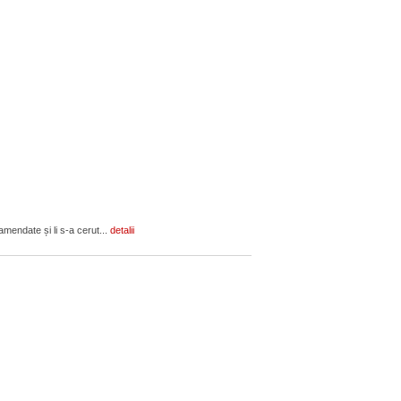
amendate și li s-a cerut...
detalii