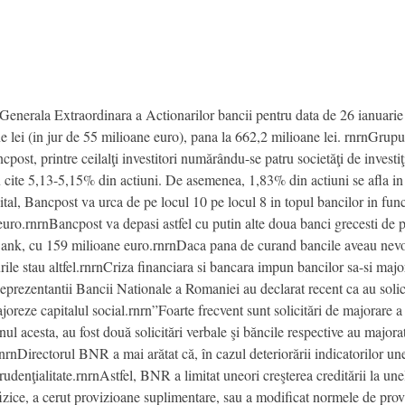
erala Extraordinara a Actionarilor bancii pentru data de 26 ianuarie
e lei (in jur de 55 milioane euro), pana la 662,2 milioane lei. rnrnGr
post, printre ceilalţi investitori numărându-se patru societăţi de investi
 cite 5,13-5,15% din actiuni. De asemenea, 1,83% din actiuni se afla in 
tal, Bancpost va urca de pe locul 10 pe locul 8 in topul bancilor in func
euro.rnrnBancpost va depasi astfel cu putin alte doua banci grecesti d
Bank, cu 159 milioane euro.rnrnDaca pana de curand bancile aveau nevoi
rile stau altfel.rnrnCriza financiara si bancara impun bancilor sa-si majo
eprezentantii Bancii Nationale a Romaniei au declarat recent ca au solic
reze capitalul social.rnrn”Foarte frecvent sunt solicitări de majorare a 
Anul acesta, au fost două solicitări verbale şi băncile respective au majora
rnDirectorul BNR a mai arătat că, în cazul deteriorării indicatorilor un
denţialitate.rnrnAstfel, BNR a limitat uneori creşterea creditării la unele
zice, a cerut provizioane suplimentare, sau a modificat normele de provi