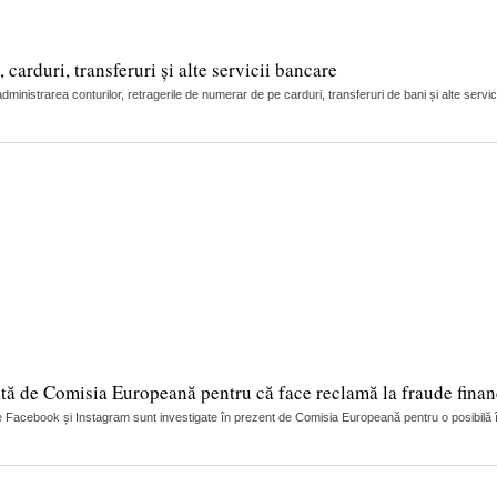
arduri, transferuri și alte servicii bancare
nistrarea conturilor, retragerile de numerar de pe carduri, transferuri de bani și alte servic
tă de Comisia Europeană pentru că face reclamă la fraude finan
 Facebook și Instagram sunt investigate în prezent de Comisia Europeană pentru o posibilă încă