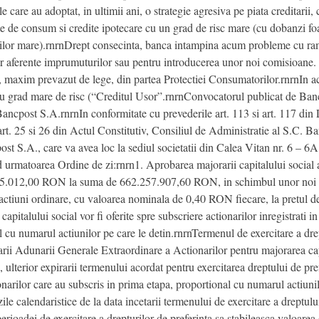
 care au adoptat, in ultimii ani, o strategie agresiva pe piata creditarii,
te de consum si credite ipotecare cu un grad de risc mare (cu dobanzi foa
ntilor mare).rnrnDrept consecinta, banca intampina acum probleme cu ramb
lor aferente imprumuturilor sau pentru introducerea unor noi comisioane. B
 maxim prevazut de lege, din partea Protectiei Consumatorilor.rnrnIn ace
um cu grad mare de risc (“Creditul Usor”.rnrnConvocatorul publicat
ancpost S.A.rnrnIn conformitate cu prevederile art. 113 si art. 117 din 
le art. 25 si 26 din Actul Constitutiv, Consiliul de Administratie al S.C
t S.A., care va avea loc la sediul societatii din Calea Vitan nr. 6 – 6A
d urmatoarea Ordine de zi:rnrn1. Aprobarea majorarii capitalului socia
012,00 RON la suma de 662.257.907,60 RON, in schimbul unor noi apor
ctiuni ordinare, cu valoarea nominala de 0,40 RON fiecare, la pretul
pitalului social vor fi oferite spre subscriere actionarilor inregistrati i
 cu numarul actiunilor pe care le detin.rnrnTermenul de exercitare a drept
rarii Adunarii Generale Extraordinare a Actionarilor pentru majorarea cap
ulterior expirarii termenului acordat pentru exercitarea dreptului de pre
tionarilor care au subscris in prima etapa, proportional cu numarul actiu
ile calendaristice de la data incetarii termenului de exercitare a dreptulu
erioadei de exercitare a drepturilor de preferinta sa stabileasca valoarea