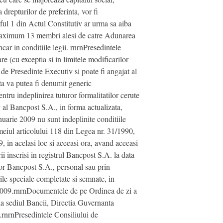
drepturilor de preferinta, vor fi
aful 1 din Actul Constitutiv ar urma sa aiba
 maximum 13 membri alesi de catre Adunarea
ar in conditiile legii. rnrnPresedintele
e (cu exceptia si in limitele modificarilor
de Presedinte Executiv si poate fi angajat al
sta va putea fi denumit generic
tru indeplinirea tuturor formalitatilor cerute
v al Bancpost S.A., in forma actualizata,
nuarie 2009 nu sunt indeplinite conditiile
meiul articolului 118 din Legea nr. 31/1990,
in acelasi loc si aceeasi ora, avand aceeasi
 inscrisi in registrul Bancpost S.A. la data
lor Bancpost S.A., personal sau prin
ile speciale completate si semnate, in
e 2009.rnrnDocumentele de pe Ordinea de zi a
la sediul Bancii, Directia Guvernanta
rnrnPresedintele Consiliului de