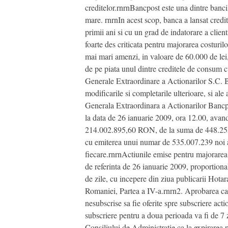
creditelor.rnrnBancpost este una dintre bancile
mare. rnrnIn acest scop, banca a lansat credi
primii ani si cu un grad de indatorare a clie
foarte des criticata pentru majorarea costuri
mai mari amenzi, in valoare de 60.000 de lei,
de pe piata unul dintre creditele de cons
Generale Extraordinare a Actionarilor S.C. B
modificarile si completarile ulterioare, si a
Generala Extraordinara a Actionarilor Bancpos
la data de 26 ianuarie 2009, ora 12.00, avan
214.002.895,60 RON, de la suma de 448.255.
cu emiterea unui numar de 535.007.239 noi a
fiecare.rnrnActiunile emise pentru majorarea ca
de referinta de 26 ianuarie 2009, proportional
de zile, cu incepere din ziua publicarii Hota
Romaniei, Partea a IV-a.rnrn2. Aprobarea ca, 
nesubscrise sa fie oferite spre subscriere ac
subscriere pentru a doua perioada va fi de 7 z
Consiliului de Administratie ca la expirarea p