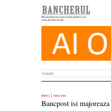
Niciun preț nu e prea mare pentru a te
avea pe tine însuți.
|
BANCI
Stirea Zilei
Bancpost isi majoreaza 