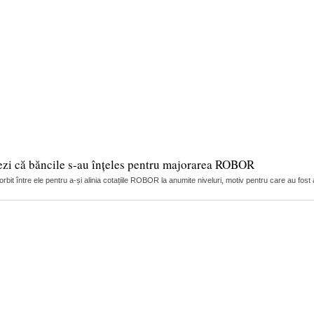
ezi că băncile s-au înțeles pentru majorarea ROBOR
it între ele pentru a-și alinia cotațiile ROBOR la anumite niveluri, motiv pentru care au fost 