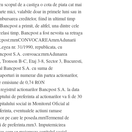
 cu scopul de a castiga o cota de piata cat mai
rte mici, valabile doar in primele luni sau in
ursarea creditelor, fiind in ultimul timp
ancpost a primit, de altfel, una dintre cele
lasi timp, Bancpost a fost nevoita sa retraga
 de Bancpost:rnrnCONVOCAREArnrnAdunarii
Legea nr. 31/1990, republicata, cu
. Bancpost S.A. convoaca:rnrnAdunarea
, Tronson B-C, Etaj 3-8, Sector 3, Bucuresti,
l al Bancpost S.A. cu suma de
turi in numerar din partea actionarilor,
 de emisiune de 0,74 RON
n registrul actionarilor Bancpost S.A. la data
ului de preferinta al actionarilor va fi de 30
italului social in Monitorul Oficial al
ferinta, eventualele actiuni ramase
nilor pe care le poseda.rnrnTermenul de
i de preferinta.rnrn3. Imputernicirea
 cu care se majoreaza capitalul social,