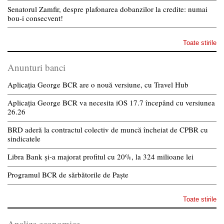
Senatorul Zamfir, despre plafonarea dobanzilor la credite: numai
bou-i consecvent!
Toate stirile
Anunturi banci
Aplicația George BCR are o nouă versiune, cu Travel Hub
Aplicația George BCR va necesita iOS 17.7 începând cu versiunea
26.26
BRD aderă la contractul colectiv de muncă încheiat de CPBR cu
sindicatele
Libra Bank și-a majorat profitul cu 20%, la 324 milioane lei
Programul BCR de sărbătorile de Paște
Toate stirile
Analize economice