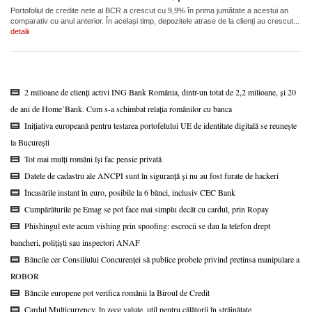
Portofoliul de credite nete al BCR a crescut cu 9,9% în prima jumătate a acestui an
comparativ cu anul anterior. În același timp, depozitele atrase de la clienți au crescut...
detalii
2 milioane de clienți activi ING Bank România, dintr-un total de 2,2 milioane, și 20
de ani de Home’Bank. Cum s-a schimbat relația românilor cu banca
Inițiativa europeană pentru testarea portofelului UE de identitate digitală se reunește
la București
Tot mai mulți români își fac pensie privată
Datele de cadastru ale ANCPI sunt în siguranță și nu au fost furate de hackeri
Încasările instant în euro, posibile la 6 bănci, inclusiv CEC Bank
Cumpărăturile pe Emag se pot face mai simplu decât cu cardul, prin Ropay
Phishingul este acum vishing prin spoofing: escrocii se dau la telefon drept
bancheri, polițiști sau inspectori ANAF
Băncile cer Consiliului Concurenței să publice probele privind pretinsa manipulare a
ROBOR
Băncile europene pot verifica românii la Biroul de Credit
Cardul Multicurrency, în zece valute, util pentru călătorii în străinătate