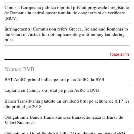
Comisia Europeana publica raportul privind progresele inregistrate
de Romania in cadrul mecanismului de cooperare si de verificare
(MCV)
Infringements: Commission refers Greece, Ireland and Romania to
the Court of Justice for not implementing anti-money laundering
rules
Toate stirile
Noutati BVB
BET AeRO, primul indice pentru piata AeRO, la BVB
Laptaria cu Caimac s-a listat pe piata AeRO a BVB
Banca Transilvania plateste un dividend brut pe actiune de 0,17 lei
din profitul pe 2018
Obligatiunile Bancii Transilvania se tranzactioneaza la Bursa de
Valori Bucuresti
Obligatiunile Good Pople SA (FRU21) au debutat pe piata AeRO