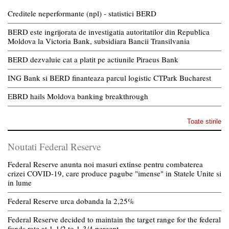
Creditele neperformante (npl) - statistici BERD
BERD este ingrijorata de investigatia autoritatilor din Republica
Moldova la Victoria Bank, subsidiara Bancii Transilvania
BERD dezvaluie cat a platit pe actiunile Piraeus Bank
ING Bank si BERD finanteaza parcul logistic CTPark Bucharest
EBRD hails Moldova banking breakthrough
Toate stirile
Noutati Federal Reserve
Federal Reserve anunta noi masuri extinse pentru combaterea
crizei COVID-19, care produce pagube "imense" in Statele Unite si
in lume
Federal Reserve urca dobanda la 2,25%
Federal Reserve decided to maintain the target range for the federal
funds rate at 1-1/2 to 1-3/4 percent