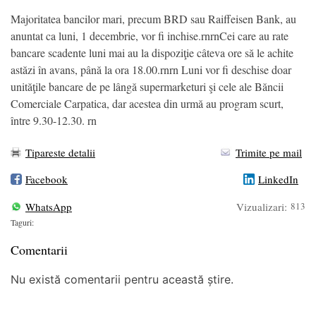
Majoritatea bancilor mari, precum BRD sau Raiffeisen Bank, au
anuntat ca luni, 1 decembrie, vor fi inchise.rnrnCei care au rate
bancare scadente luni mai au la dispoziţie câteva ore să le achite
astăzi în avans, până la ora 18.00.rnrn Luni vor fi deschise doar
unităţile bancare de pe lângă supermarketuri şi cele ale Băncii
Comerciale Carpatica, dar acestea din urmă au program scurt,
între 9.30-12.30. rn
Tipareste detalii
Trimite pe mail
Facebook
LinkedIn
WhatsApp
Vizualizari:
813
Taguri:
Comentarii
Nu există comentarii pentru această știre.