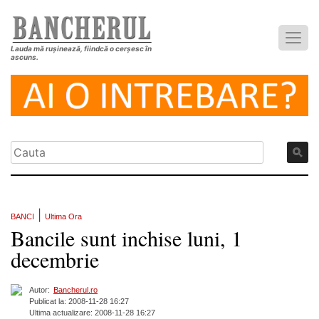
Lauda mă rușinează, fiindcă o cerșesc în
ascuns.
|
BANCI
Ultima Ora
Bancile sunt inchise luni, 1
decembrie
Autor:
Bancherul.ro
Publicat la: 2008-11-28 16:27
Ultima actualizare: 2008-11-28 16:27