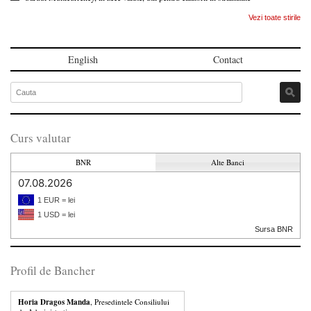
Vezi toate stirile
English
Contact
Curs valutar
BNR
Alte Banci
07.08.2026
1 EUR = lei
1 USD = lei
Sursa BNR
Profil de Bancher
Horia Dragos Manda
, Presedintele Consiliului