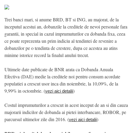
Trei banci mari, si anume BRD, BT si ING, au majorat, de la
inceputul acestui an, dobanzile la creditele de nevoi personale fara
garantii, in special in cazul imprumuturilor cu dobanda fixa, ceea
ce poate reprezenta un prim indiciu al tendintei de revenire a
dobanzilor pe o tendinta de crestere, dupa ce acestea au atins
minime istorice record la finalul anului trecut.
Ultimele date publicate de BNR arata ca Dobanda Anuala
Efectiva (DAE) medie la creditele noi pentru consum acordate
populatiei a crescut usor inca din noiembrie, la 10,09%, de la
9,99% in octombrie. (
)
vezi aici detalii
Costul imprumuturilor a crescut in acest inceput de an si din cauza
majorarii indicilor de dobanda ai pietei interbancare, ROBOR, pe
parcursul ultimelor zile din 2016. (
)
vezi aici detalii