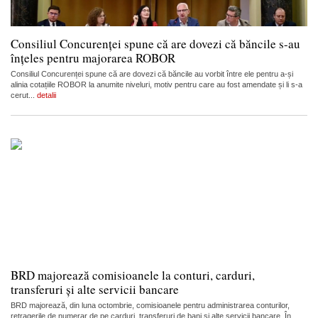
Consiliul Concurenței spune că are dovezi că băncile s-au
înțeles pentru majorarea ROBOR
Consiliul Concurenței spune că are dovezi că băncile au vorbit între ele pentru a-și
alinia cotațiile ROBOR la anumite niveluri, motiv pentru care au fost amendate și li s-a
cerut...
detalii
BRD majorează comisioanele la conturi, carduri,
transferuri și alte servicii bancare
BRD majorează, din luna octombrie, comisioanele pentru administrarea conturilor,
retragerile de numerar de pe carduri, transferuri de bani și alte servicii bancare. În