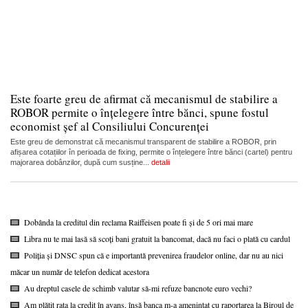
Este foarte greu de afirmat că mecanismul de stabilire a
ROBOR permite o înțelegere între bănci, spune fostul
economist șef al Consiliului Concurenței
Este greu de demonstrat că mecanismul transparent de stabilire a ROBOR, prin
afișarea cotațiilor în perioada de fixing, permite o înțelegere între bănci (cartel) pentru
majorarea dobânzilor, după cum susține...
detalii
Dobânda la creditul din reclama Raiffeisen poate fi și de 5 ori mai mare
Libra nu te mai lasă să scoți bani gratuit la bancomat, dacă nu faci o plată cu cardul
Poliția și DNSC spun că e importantă prevenirea fraudelor online, dar nu au nici
măcar un număr de telefon dedicat acestora
Au dreptul casele de schimb valutar să-mi refuze bancnote euro vechi?
Am plătit rata la credit în avans, însă banca m-a amenințat cu raportarea la Biroul de