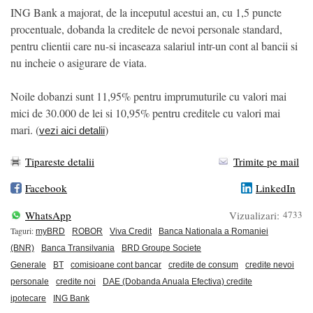
ING Bank a majorat, de la inceputul acestui an, cu 1,5 puncte
procentuale, dobanda la creditele de nevoi personale standard,
pentru clientii care nu-si incaseaza salariul intr-un cont al bancii si
nu incheie o asigurare de viata.
Noile dobanzi sunt 11,95% pentru imprumuturile cu valori mai
mici de 30.000 de lei si 10,95% pentru creditele cu valori mai
mari. (
)
vezi aici detalii
Tipareste detalii
Trimite pe mail
Facebook
LinkedIn
WhatsApp
Vizualizari:
4733
Taguri:
myBRD
ROBOR
Viva Credit
Banca Nationala a Romaniei
(BNR)
Banca Transilvania
BRD Groupe Societe
Generale
BT
comisioane cont bancar
credite de consum
credite nevoi
personale
credite noi
DAE (Dobanda Anuala Efectiva) credite
ipotecare
ING Bank