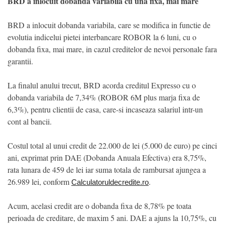
BRD a inlocuit dobanda variabila cu una fixa, mai mare
BRD a inlocuit dobanda variabila, care se modifica in functie de
evolutia indicelui pietei interbancare ROBOR la 6 luni, cu o
dobanda fixa, mai mare, in cazul creditelor de nevoi personale fara
garantii.
La finalul anului trecut, BRD acorda creditul Expresso cu o
dobanda variabila de 7,34% (ROBOR 6M plus marja fixa de
6,3%), pentru clientii de casa, care-si incaseaza salariul intr-un
cont al bancii.
Costul total al unui credit de 22.000 de lei (5.000 de euro) pe cinci
ani, exprimat prin DAE (Dobanda Anuala Efectiva) era 8,75%,
rata lunara de 459 de lei iar suma totala de rambursat ajungea a
26.989 lei, conform
.
Calculatoruldecredite.ro
Acum, acelasi credit are o dobanda fixa de 8,78% pe toata
perioada de creditare, de maxim 5 ani. DAE a ajuns la 10,75%, cu