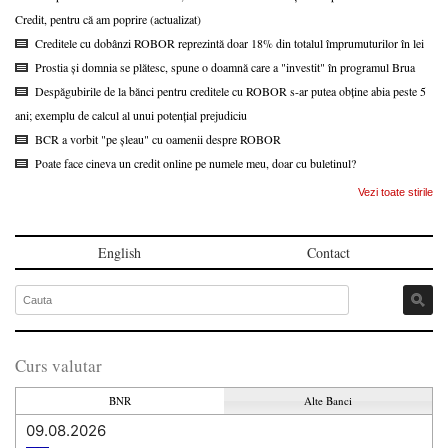
Credit, pentru că am poprire (actualizat)
Creditele cu dobânzi ROBOR reprezintă doar 18% din totalul împrumuturilor în lei
Prostia și domnia se plătesc, spune o doamnă care a "investit" în programul Brua
Despăgubirile de la bănci pentru creditele cu ROBOR s-ar putea obține abia peste 5
ani; exemplu de calcul al unui potențial prejudiciu
BCR a vorbit "pe șleau" cu oamenii despre ROBOR
Poate face cineva un credit online pe numele meu, doar cu buletinul?
Vezi toate stirile
English
Contact
Curs valutar
BNR
Alte Banci
09.08.2026