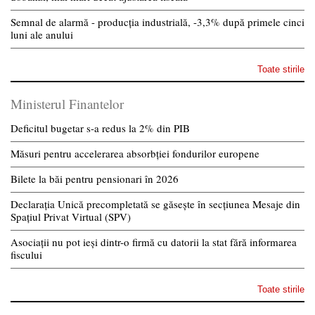
Semnal de alarmă - producția industrială, -3,3% după primele cinci
luni ale anului
Toate stirile
Ministerul Finantelor
Deficitul bugetar s-a redus la 2% din PIB
Măsuri pentru accelerarea absorbției fondurilor europene
Bilete la băi pentru pensionari în 2026
Declarația Unică precompletată se găsește în secțiunea Mesaje din
Spațiul Privat Virtual (SPV)
Asociații nu pot ieși dintr-o firmă cu datorii la stat fără informarea
fiscului
Toate stirile