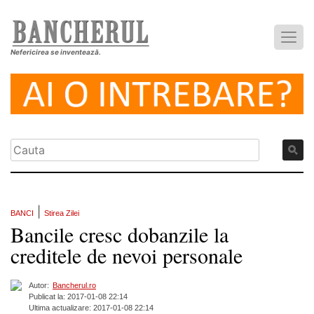
Nefericirea se inventează.
|
BANCI
Stirea Zilei
Bancile cresc dobanzile la
creditele de nevoi personale
Autor:
Bancherul.ro
Publicat la: 2017-01-08 22:14
Ultima actualizare: 2017-01-08 22:14