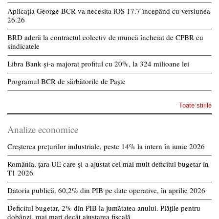
Aplicația George BCR va necesita iOS 17.7 începând cu versiunea
26.26
BRD aderă la contractul colectiv de muncă încheiat de CPBR cu
sindicatele
Libra Bank și-a majorat profitul cu 20%, la 324 milioane lei
Programul BCR de sărbătorile de Paște
Toate stirile
Analize economice
Creșterea prețurilor industriale, peste 14% la intern în iunie 2026
România, țara UE care și-a ajustat cel mai mult deficitul bugetar în
T1 2026
Datoria publică, 60,2% din PIB pe date operative, în aprilie 2026
Deficitul bugetar, 2% din PIB la jumătatea anului. Plățile pentru
dobânzi, mai mari decât ajustarea fiscală