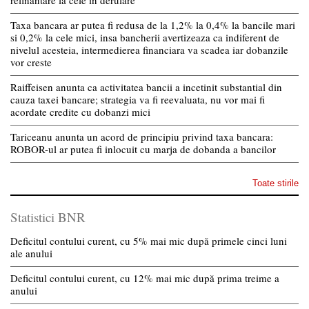
refinantare la cele in derulare
Taxa bancara ar putea fi redusa de la 1,2% la 0,4% la bancile mari
si 0,2% la cele mici, insa bancherii avertizeaza ca indiferent de
nivelul acesteia, intermedierea financiara va scadea iar dobanzile
vor creste
Raiffeisen anunta ca activitatea bancii a incetinit substantial din
cauza taxei bancare; strategia va fi reevaluata, nu vor mai fi
acordate credite cu dobanzi mici
Tariceanu anunta un acord de principiu privind taxa bancara:
ROBOR-ul ar putea fi inlocuit cu marja de dobanda a bancilor
Toate stirile
Statistici BNR
Deficitul contului curent, cu 5% mai mic după primele cinci luni
ale anului
Deficitul contului curent, cu 12% mai mic după prima treime a
anului