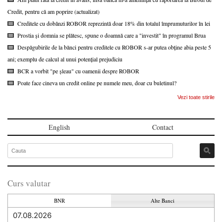
Credit, pentru că am poprire (actualizat)
Creditele cu dobânzi ROBOR reprezintă doar 18% din totalul împrumuturilor în lei
Prostia și domnia se plătesc, spune o doamnă care a "investit" în programul Brua
Despăgubirile de la bănci pentru creditele cu ROBOR s-ar putea obține abia peste 5
ani; exemplu de calcul al unui potențial prejudiciu
BCR a vorbit "pe șleau" cu oamenii despre ROBOR
Poate face cineva un credit online pe numele meu, doar cu buletinul?
Vezi toate stirile
English
Contact
Curs valutar
BNR
Alte Banci
07.08.2026