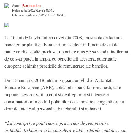
Autor:
Bancherul.ro
Publicat la: 2017-12-29 02:41
Ultima actualizare: 2017-12-29 02:41
La 10 ani de la izbucnirea crizei din 2008, provocata de lacomia
bancherilor platiti cu bonusuri uriase doar in functie de cat de
multe credite si alte produse financiare reusesc sa vanda, indiferent
de ce s-ar putea intampla cu beneficiarii acestora, autoritatile
europene schimba practicile de remunerare ale bancilor.
Din 13 ianuarie 2018 intra in vigoare un ghid al Autoritatii
Bancare Europene (ABE), aplicabil si bancilor romanesti, care
impune acestora sa tina cont si de drepturile si interesele
consumatorilor in cadrul politicilor de salarizare a angajatilor, nu
doar de interesul personal al bancherului si al bancii.
“La conceperea politicilor și practicilor de remunerare,
instituțiile trebuie să ia în considerare atât criteriile calitative, cât