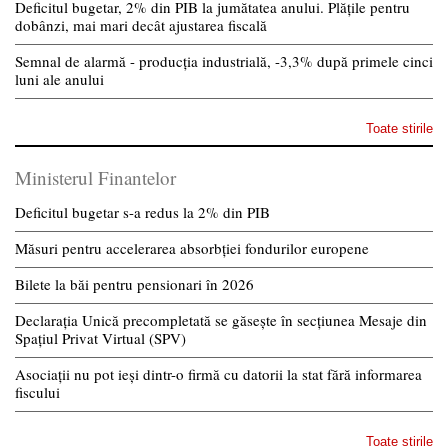
Deficitul bugetar, 2% din PIB la jumătatea anului. Plățile pentru
dobânzi, mai mari decât ajustarea fiscală
Semnal de alarmă - producția industrială, -3,3% după primele cinci
luni ale anului
Toate stirile
Ministerul Finantelor
Deficitul bugetar s-a redus la 2% din PIB
Măsuri pentru accelerarea absorbției fondurilor europene
Bilete la băi pentru pensionari în 2026
Declarația Unică precompletată se găsește în secțiunea Mesaje din
Spațiul Privat Virtual (SPV)
Asociații nu pot ieși dintr-o firmă cu datorii la stat fără informarea
fiscului
Toate stirile