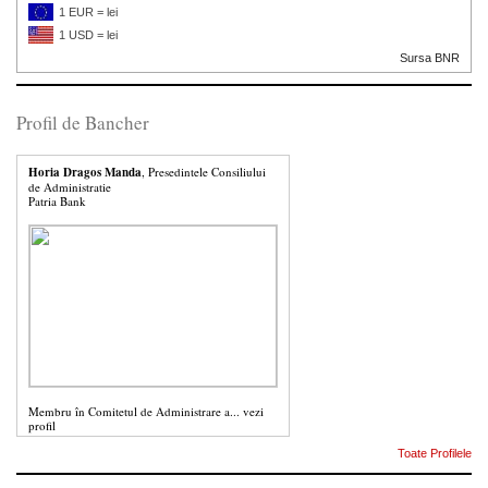
1 EUR = lei
1 USD = lei
Sursa BNR
Profil de Bancher
Horia Dragos Manda
, Presedintele Consiliului
de Administratie
Patria Bank
Membru în Comitetul de Administrare a...
vezi
profil
Toate Profilele