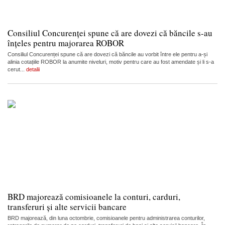
Consiliul Concurenței spune că are dovezi că băncile s-au
înțeles pentru majorarea ROBOR
Consiliul Concurenței spune că are dovezi că băncile au vorbit între ele pentru a-și
alinia cotațiile ROBOR la anumite niveluri, motiv pentru care au fost amendate și li s-a
cerut...
detalii
BRD majorează comisioanele la conturi, carduri,
transferuri și alte servicii bancare
BRD majorează, din luna octombrie, comisioanele pentru administrarea conturilor,