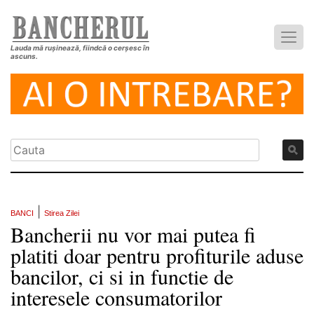
Lauda mă rușinează, fiindcă o cerșesc în
ascuns.
|
BANCI
Stirea Zilei
Bancherii nu vor mai putea fi
platiti doar pentru profiturile aduse
bancilor, ci si in functie de
interesele consumatorilor