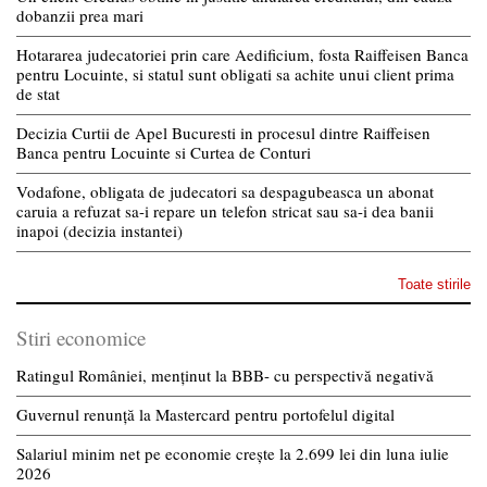
dobanzii prea mari
Hotararea judecatoriei prin care Aedificium, fosta Raiffeisen Banca
pentru Locuinte, si statul sunt obligati sa achite unui client prima
de stat
Decizia Curtii de Apel Bucuresti in procesul dintre Raiffeisen
Banca pentru Locuinte si Curtea de Conturi
Vodafone, obligata de judecatori sa despagubeasca un abonat
caruia a refuzat sa-i repare un telefon stricat sau sa-i dea banii
inapoi (decizia instantei)
Toate stirile
Stiri economice
Ratingul României, menținut la BBB- cu perspectivă negativă
Guvernul renunță la Mastercard pentru portofelul digital
Salariul minim net pe economie crește la 2.699 lei din luna iulie
2026