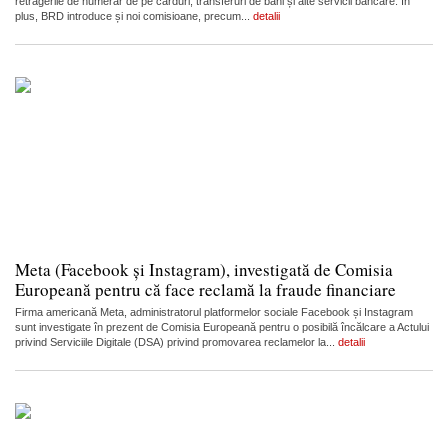
retragerile de numerar de pe carduri, transferuri de bani și alte servicii bancare. În
plus, BRD introduce și noi comisioane, precum...
detalii
Meta (Facebook și Instagram), investigată de Comisia
Europeană pentru că face reclamă la fraude financiare
Firma americană Meta, administratorul platformelor sociale Facebook și Instagram
sunt investigate în prezent de Comisia Europeană pentru o posibilă încălcare a Actului
privind Serviciile Digitale (DSA) privind promovarea reclamelor la...
detalii