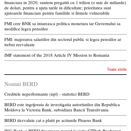
financiara in 2020, suntem pregatiti cu 1 trilion (o mie de miliarde)
de dolari, pentru a ajuta tarile in dificultate; prioritatea sunt
ajutoarele financiare pentru familiile si firmele vulnerabile
FMI cere BNR sa intareasca politica monetara iar Guvernului sa
modifice legea pensiilor
FMI: majorarea salariilor din sectorul public si legea pensiilor ar
trebui reevaluate
IMF statement of the 2018 Article IV Mission to Romania
Toate stirile
Noutati BERD
Creditele neperformante (npl) - statistici BERD
BERD este ingrijorata de investigatia autoritatilor din Republica
Moldova la Victoria Bank, subsidiara Bancii Transilvania
BERD dezvaluie cat a platit pe actiunile Piraeus Bank
ING Bank si BERD finanteaza parcul logistic CTPark Bucharest