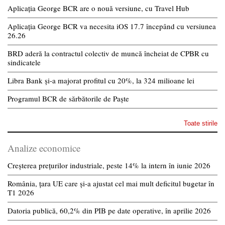
Aplicația George BCR are o nouă versiune, cu Travel Hub
Aplicația George BCR va necesita iOS 17.7 începând cu versiunea
26.26
BRD aderă la contractul colectiv de muncă încheiat de CPBR cu
sindicatele
Libra Bank și-a majorat profitul cu 20%, la 324 milioane lei
Programul BCR de sărbătorile de Paște
Toate stirile
Analize economice
Creșterea prețurilor industriale, peste 14% la intern în iunie 2026
România, țara UE care și-a ajustat cel mai mult deficitul bugetar în
T1 2026
Datoria publică, 60,2% din PIB pe date operative, în aprilie 2026