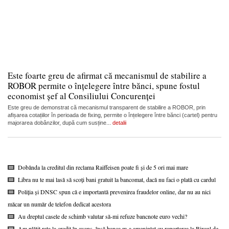
Este foarte greu de afirmat că mecanismul de stabilire a
ROBOR permite o înțelegere între bănci, spune fostul
economist șef al Consiliului Concurenței
Este greu de demonstrat că mecanismul transparent de stabilire a ROBOR, prin
afișarea cotațiilor în perioada de fixing, permite o înțelegere între bănci (cartel) pentru
majorarea dobânzilor, după cum susține...
detalii
Dobânda la creditul din reclama Raiffeisen poate fi și de 5 ori mai mare
Libra nu te mai lasă să scoți bani gratuit la bancomat, dacă nu faci o plată cu cardul
Poliția și DNSC spun că e importantă prevenirea fraudelor online, dar nu au nici
măcar un număr de telefon dedicat acestora
Au dreptul casele de schimb valutar să-mi refuze bancnote euro vechi?
Am plătit rata la credit în avans, însă banca m-a amenințat cu raportarea la Biroul de