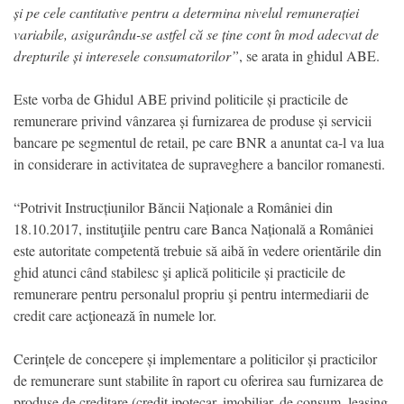
și pe cele cantitative pentru a determina nivelul remunerației
variabile, asigurându-se astfel că se ține cont în mod adecvat de
drepturile și interesele consumatorilor”
, se arata in ghidul ABE.
Este vorba de Ghidul ABE privind politicile și practicile de
remunerare privind vânzarea și furnizarea de produse și servicii
bancare pe segmentul de retail, pe care BNR a anuntat ca-l va lua
in considerare in activitatea de supraveghere a bancilor romanesti.
“Potrivit Instrucțiunilor Băncii Naționale a României din
18.10.2017, instituţiile pentru care Banca Națională a României
este autoritate competentă trebuie să aibă în vedere orientările din
ghid atunci când stabilesc şi aplică politicile și practicile de
remunerare pentru personalul propriu şi pentru intermediarii de
credit care acţionează în numele lor.
Cerințele de concepere și implementare a politicilor și practicilor
de remunerare sunt stabilite în raport cu oferirea sau furnizarea de
produse de creditare (credit ipotecar, imobiliar, de consum, leasing