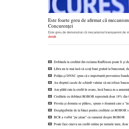
Este foarte greu de afirmat că mecanism
Concurenței
Este greu de demonstrat că mecanismul transparent de stabi
detalii
Dobânda la creditul din reclama Raiffeisen poate fi și d
Libra nu te mai lasă să scoți bani gratuit la bancomat, da
Poliția și DNSC spun că e importantă prevenirea fraudel
Au dreptul casele de schimb valutar să-mi refuze bancn
Am plătit rata la credit în avans, însă banca m-a ameninț
Creditele cu dobânzi ROBOR reprezintă doar 18% din to
Prostia și domnia se plătesc, spune o doamnă care a "i
Despăgubirile de la bănci pentru creditele cu ROBOR s-a
BCR a vorbit "pe șleau" cu oamenii despre ROBOR
Poate face cineva un credit online pe numele meu, doar 