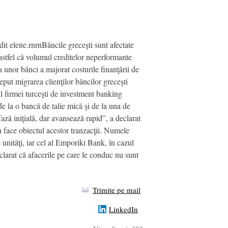
dit elene.rnrnBăncile greceşti sunt afectate
, astfel că volumul creditelor neperformante
a unor bănci a majorat costurile finanţării de
eput migrarea clienţilor băncilor greceşti
rul firmei turceşti de investment banking
la o bancă de talie mică şi de la una de
ază iniţială, dar avansează rapid”, a declarat
ea face obiectul acestor tranzacţii. Numele
 unităţi, iar cel al Emporiki Bank, în cazul
clarat că afacerile pe care le conduc nu sunt
Trimite pe mail
LinkedIn