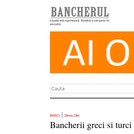
Lauda mă rușinează, fiindcă o cerșesc în
ascuns.
|
BANCI
Stirea Zilei
Bancherii greci si turci