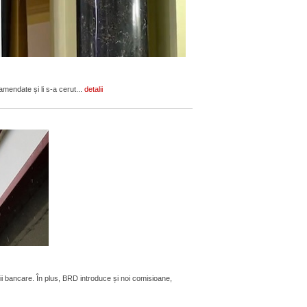
amendate și li s-a cerut...
detalii
ii bancare. În plus, BRD introduce și noi comisioane,