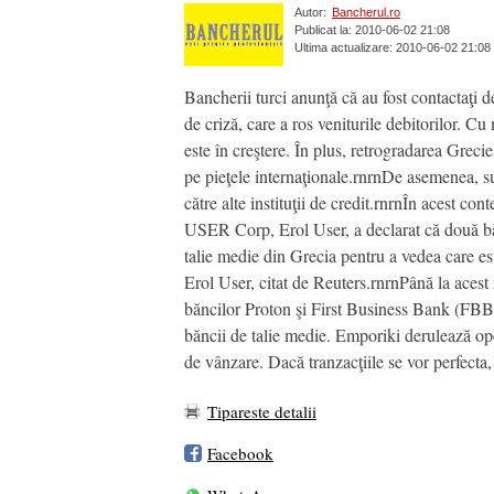
Autor:
Bancherul.ro
Publicat la: 2010-06-02 21:08
Ultima actualizare: 2010-06-02 21:08
Bancherii turci anunţă că au fost contactaţi d
de criză, care a ros veniturile debitorilor. C
este în creştere. În plus, retrogradarea Greci
pe pieţele internaţionale.rnrnDe asemenea, sur
către alte instituţii de credit.rnrnÎn acest co
USER Corp, Erol User, a declarat că două bă
talie medie din Grecia pentru a vedea care est
Erol User, citat de Reuters.rnrnPână la acest 
băncilor Proton şi First Business Bank (FBB), 
băncii de talie medie. Emporiki derulează ope
de vânzare. Dacă tranzacţiile se vor perfecta,
Tipareste detalii
Facebook