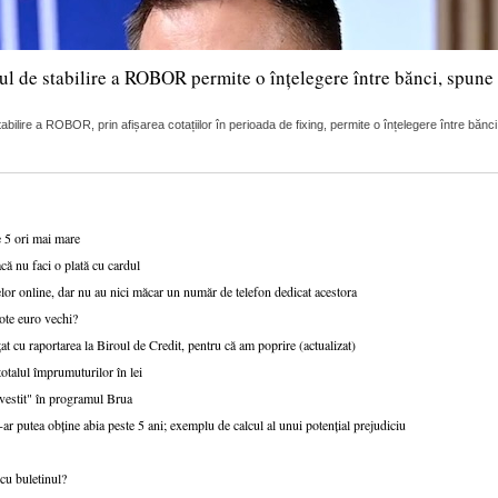
ul de stabilire a ROBOR permite o înțelegere între bănci, spune 
lire a ROBOR, prin afișarea cotațiilor în perioada de fixing, permite o înțelegere între bănci
e 5 ori mai mare
că nu faci o plată cu cardul
or online, dar nu au nici măcar un număr de telefon dedicat acestora
ote euro vechi?
at cu raportarea la Biroul de Credit, pentru că am poprire (actualizat)
talul împrumuturilor în lei
nvestit" în programul Brua
r putea obține abia peste 5 ani; exemplu de calcul al unui potențial prejudiciu
cu buletinul?