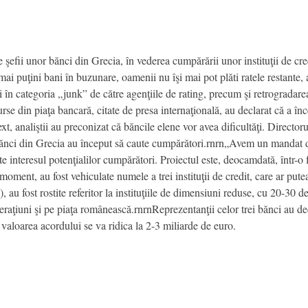
e şefii unor bănci din Grecia, în vederea cumpărării unor instituţii de cre
u mai puţini bani în buzunare, oamenii nu îşi mai pot plăti ratele restante
ei în categoria „junk” de către agenţiile de rating, precum şi retrogradare
se din piaţa bancară, citate de presa internaţională, au declarat că a înc
ntext, analiştii au preconizat că băncile elene vor avea dificultăţi. Directo
nci din Grecia au început să caute cumpărători.rnrn„Avem un mandat de 
e interesul potenţialilor cumpărători. Proiectul este, deocamdată, într-o f
moment, au fost vehiculate numele a trei instituţii de credit, care ar put
au fost rostite referitor la instituţiile de dimensiuni reduse, cu 20-30 de
raţiuni şi pe piaţa românească.rnrnReprezentanţii celor trei bănci au de
 valoarea acordului se va ridica la 2-3 miliarde de euro.