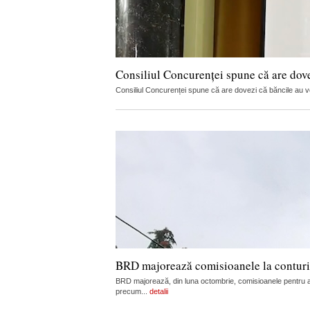
Consiliul Concurenței spune că are dov
Consiliul Concurenței spune că are dovezi că băncile au vorb
BRD majorează comisioanele la conturi, c
BRD majorează, din luna octombrie, comisioanele pentru admi
precum...
detalii