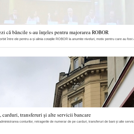
ezi că băncile s-au înțeles pentru majorarea ROBOR
it între ele pentru a-și alinia cotațiile ROBOR la anumite niveluri, motiv pentru care au fost 
arduri, transferuri și alte servicii bancare
nistrarea conturilor, retragerile de numerar de pe carduri, transferuri de bani și alte servic