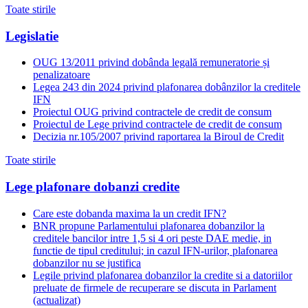
Toate stirile
Legislatie
OUG 13/2011 privind dobânda legală remuneratorie și
penalizatoare
Legea 243 din 2024 privind plafonarea dobânzilor la creditele
IFN
Proiectul OUG privind contractele de credit de consum
Proiectul de Lege privind contractele de credit de consum
Decizia nr.105/2007 privind raportarea la Biroul de Credit
Toate stirile
Lege plafonare dobanzi credite
Care este dobanda maxima la un credit IFN?
BNR propune Parlamentului plafonarea dobanzilor la
creditele bancilor intre 1,5 si 4 ori peste DAE medie, in
functie de tipul creditului; in cazul IFN-urilor, plafonarea
dobanzilor nu se justifica
Legile privind plafonarea dobanzilor la credite si a datoriilor
preluate de firmele de recuperare se discuta in Parlament
(actualizat)