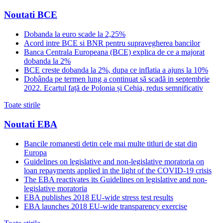
Noutati BCE
Dobanda la euro scade la 2,25%
Acord intre BCE si BNR pentru supravegherea bancilor
Banca Centrala Europeana (BCE) explica de ce a majorat
dobanda la 2%
BCE creste dobanda la 2%, dupa ce inflatia a ajuns la 10%
Dobânda pe termen lung a continuat să scadă in septembrie
2022. Ecartul față de Polonia și Cehia, redus semnificativ
Toate stirile
Noutati EBA
Bancile romanesti detin cele mai multe titluri de stat din
Europa
Guidelines on legislative and non-legislative moratoria on
loan repayments applied in the light of the COVID-19 crisis
The EBA reactivates its Guidelines on legislative and non-
legislative moratoria
EBA publishes 2018 EU-wide stress test results
EBA launches 2018 EU-wide transparency exercise