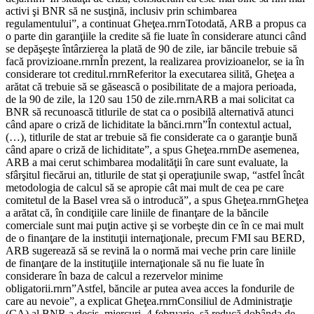
activi şi BNR să ne susţină, inclusiv prin schimbarea
regulamentului”, a continuat Gheţea.rnrnTotodată, ARB a propus ca
o parte din garanţiile la credite să fie luate în considerare atunci când
se depăşeşte întârzierea la plată de 90 de zile, iar băncile trebuie să
facă provizioane.rnrnÎn prezent, la realizarea provizioanelor, se ia în
considerare tot creditul.rnrnReferitor la executarea silită, Gheţea a
arătat că trebuie să se găsească o posibilitate de a majora perioada,
de la 90 de zile, la 120 sau 150 de zile.rnrnARB a mai solicitat ca
BNR să recunoască titlurile de stat ca o posibilă alternativă atunci
când apare o criză de lichiditate la bănci.rnrn”În contextul actual,
(…), titlurile de stat ar trebuie să fie considerate ca o garanţie bună
când apare o criză de lichiditate”, a spus Gheţea.rnrnDe asemenea,
ARB a mai cerut schimbarea modalităţii în care sunt evaluate, la
sfârşitul fiecărui an, titlurile de stat şi operaţiunile swap, “astfel încât
metodologia de calcul să se apropie cât mai mult de cea pe care
comitetul de la Basel vrea să o introducă”, a spus Gheţea.rnrnGheţea
a arătat că, în condiţiile care liniile de finanţare de la băncile
comerciale sunt mai puţin active şi se vorbeşte din ce în ce mai mult
de o finanţare de la instituţii internaţionale, precum FMI sau BERD,
ARB sugerează să se revină la o normă mai veche prin care liniile
de finanţare de la instituţiile internaţionale să nu fie luate în
considerare în baza de calcul a rezervelor minime
obligatorii.rnrn”Astfel, băncile ar putea avea acces la fondurile de
care au nevoie”, a explicat Gheţea.rnrnConsiliul de Administraţie
(CA) al BNR a decis, miercuri, 4 februarie, să reducă dobânda de