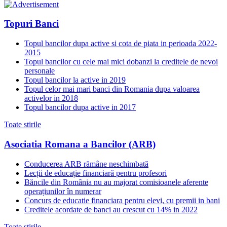
Topuri Banci
Topul bancilor dupa active si cota de piata in perioada 2022-
2015
Topul bancilor cu cele mai mici dobanzi la creditele de nevoi
personale
Topul bancilor la active in 2019
Topul celor mai mari banci din Romania dupa valoarea
activelor in 2018
Topul bancilor dupa active in 2017
Toate stirile
Asociatia Romana a Bancilor (ARB)
Conducerea ARB rămâne neschimbată
Lecții de educație financiară pentru profesori
Băncile din România nu au majorat comisioanele aferente
operațiunilor în numerar
Concurs de educatie financiara pentru elevi, cu premii in bani
Creditele acordate de banci au crescut cu 14% in 2022
Toate stirile