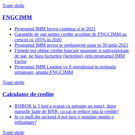
Toate stirile
FNGCIMM
Programul IMM Invest continua si in 2021
Garantiile de stat pentru credite acordate de FNGCIMM au
crescut cu 185% in 2020
Programul IMM invest se prelungeste pana in 30 iunie 2021
Firmele pot obtine credite bancare garantate si subventionate
de stat, pe baza facturilor (factoring), prin programul IMM
Factor
Programul IMM Leasing va fi operational in perioada
urmatoare, anunta FNGCIMM
Toate stirile
Calculator de credite
ROBOR la 3 luni a scazut cu aproape un punct, dupa
masurile luate de BNR; cu cat se reduce rata la credite?
In ce mall din sectorul 4 pot face o simulare pentru o
refinantare?
Toate stirile