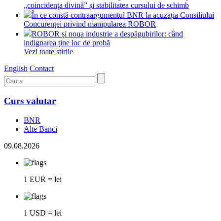
„coincidența divină” și stabilitatea cursului de schimb
În ce constă contraargumentul BNR la acuzația Consiliului
Concurenței privind manipularea ROBOR
ROBOR și noua industrie a despăgubirilor: când
indignarea ține loc de probă
Vezi toate stirile
English
Contact
Curs valutar
BNR
Alte Banci
09.08.2026
1 EUR = lei
1 USD = lei