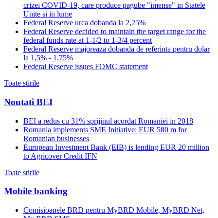
crizei COVID-19, care produce pagube "imense" in Statele
Unite si in lume
Federal Reserve urca dobanda la 2,25%
Federal Reserve decided to maintain the target range for the
federal funds rate at 1-1/2 to 1-3/4 percent
Federal Reserve majoreaza dobanda de referinta pentru dolar
la 1,5% - 1,75%
Federal Reserve issues FOMC statement
Toate stirile
Noutati BEI
BEI a redus cu 31% sprijinul acordat Romaniei in 2018
Romania implements SME Initiative: EUR 580 m for
Romanian businesses
European Investment Bank (EIB) is lending EUR 20 million
to Agricover Credit IFN
Toate stirile
Mobile banking
Comisioanele BRD pentru MyBRD Mobile, MyBRD Net,