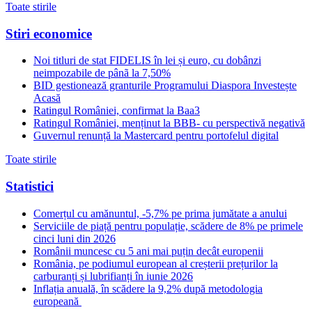
Toate stirile
Stiri economice
Noi titluri de stat FIDELIS în lei și euro, cu dobânzi
neimpozabile de pânã la 7,50%
BID gestionează granturile Programului Diaspora Investește
Acasă
Ratingul României, confirmat la Baa3
Ratingul României, menținut la BBB- cu perspectivă negativă
Guvernul renunță la Mastercard pentru portofelul digital
Toate stirile
Statistici
Comerțul cu amănuntul, -5,7% pe prima jumătate a anului
Serviciile de piață pentru populație, scădere de 8% pe primele
cinci luni din 2026
Românii muncesc cu 5 ani mai puțin decât europenii
România, pe podiumul european al creșterii prețurilor la
carburanți și lubrifianți în iunie 2026
Inflația anuală, în scădere la 9,2% după metodologia
europeană