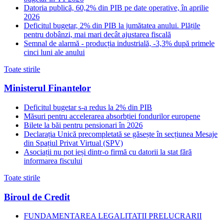
Datoria publică, 60,2% din PIB pe date operative, în aprilie
2026
Deficitul bugetar, 2% din PIB la jumătatea anului. Plățile
pentru dobânzi, mai mari decât ajustarea fiscală
Semnal de alarmă - producția industrială, -3,3% după primele
cinci luni ale anului
Toate stirile
Ministerul Finantelor
Deficitul bugetar s-a redus la 2% din PIB
Măsuri pentru accelerarea absorbției fondurilor europene
Bilete la băi pentru pensionari în 2026
Declarația Unică precompletată se găsește în secțiunea Mesaje
din Spațiul Privat Virtual (SPV)
Asociații nu pot ieși dintr-o firmă cu datorii la stat fără
informarea fiscului
Toate stirile
Biroul de Credit
FUNDAMENTAREA LEGALITATII PRELUCRARII