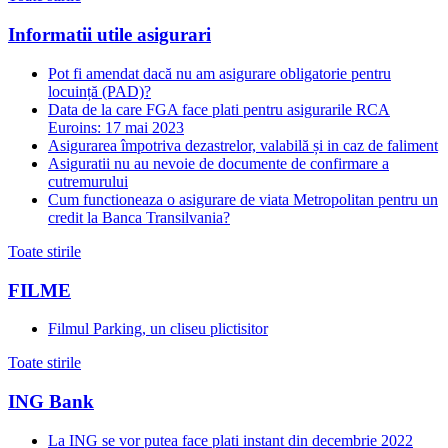
Informatii utile asigurari
Pot fi amendat dacă nu am asigurare obligatorie pentru
locuință (PAD)?
Data de la care FGA face plati pentru asigurarile RCA
Euroins: 17 mai 2023
Asigurarea împotriva dezastrelor, valabilă și in caz de faliment
Asiguratii nu au nevoie de documente de confirmare a
cutremurului
Cum functioneaza o asigurare de viata Metropolitan pentru un
credit la Banca Transilvania?
Toate stirile
FILME
Filmul Parking, un cliseu plictisitor
Toate stirile
ING Bank
La ING se vor putea face plati instant din decembrie 2022