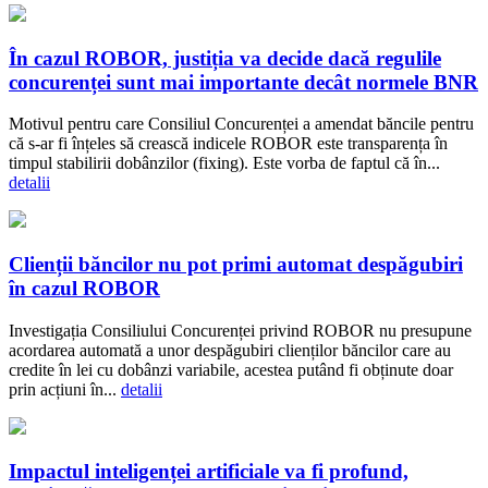
În cazul ROBOR, justiția va decide dacă regulile
concurenței sunt mai importante decât normele BNR
Motivul pentru care Consiliul Concurenței a amendat băncile pentru
că s-ar fi înțeles să crească indicele ROBOR este transparența în
timpul stabilirii dobânzilor (fixing). Este vorba de faptul că în...
detalii
Clienții băncilor nu pot primi automat despăgubiri
în cazul ROBOR
Investigația Consiliului Concurenței privind ROBOR nu presupune
acordarea automată a unor despăgubiri clienților băncilor care au
credite în lei cu dobânzi variabile, acestea putând fi obținute doar
prin acțiuni în...
detalii
Impactul inteligenței artificiale va fi profund,