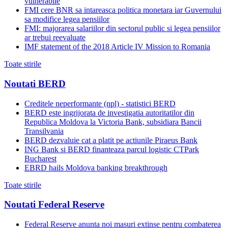
vulnerabile
FMI cere BNR sa intareasca politica monetara iar Guvernului
sa modifice legea pensiilor
FMI: majorarea salariilor din sectorul public si legea pensiilor
ar trebui reevaluate
IMF statement of the 2018 Article IV Mission to Romania
Toate stirile
Noutati BERD
Creditele neperformante (npl) - statistici BERD
BERD este ingrijorata de investigatia autoritatilor din
Republica Moldova la Victoria Bank, subsidiara Bancii
Transilvania
BERD dezvaluie cat a platit pe actiunile Piraeus Bank
ING Bank si BERD finanteaza parcul logistic CTPark
Bucharest
EBRD hails Moldova banking breakthrough
Toate stirile
Noutati Federal Reserve
Federal Reserve anunta noi masuri extinse pentru combaterea