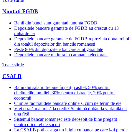
Toate stirile
Noutati FGDB
Banii din banci sunt garantati, anunta FGDB
Depozitele bancare garantate de FGDB au crescut cu 13
miliarde lei
Depozitele bancare garantate de FGDB reprezinta doua treimi
din totalul depozitelor din bancile romanesti
Peste 80% din depozitele bancare sunt garantate
Depozitele bancare nu intra in campania electorala
Toate stirile
CSALB
Banii din salariu trebuie împărțiți astfel: 50% pentru
cheltuielile familiei, 30% pentru distracție, 20% pentru
economii
Cum se fac fraudele bancare online și cum ne ferim de ele
Vrei o rată mai mică la credit? Schimbă dobânda variabilă cu
una fixă
Sistemul bancar romanesc este deosebit de bine pregatit
pentru orice fel de socuri
La CSALB poti castiga un litigiu cu banca pe care l-ai pierde