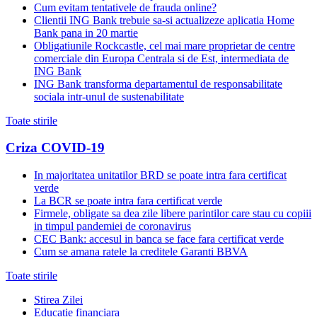
Cum evitam tentativele de frauda online?
Clientii ING Bank trebuie sa-si actualizeze aplicatia Home
Bank pana in 20 martie
Obligatiunile Rockcastle, cel mai mare proprietar de centre
comerciale din Europa Centrala si de Est, intermediata de
ING Bank
ING Bank transforma departamentul de responsabilitate
sociala intr-unul de sustenabilitate
Toate stirile
Criza COVID-19
In majoritatea unitatilor BRD se poate intra fara certificat
verde
La BCR se poate intra fara certificat verde
Firmele, obligate sa dea zile libere parintilor care stau cu copiii
in timpul pandemiei de coronavirus
CEC Bank: accesul in banca se face fara certificat verde
Cum se amana ratele la creditele Garanti BBVA
Toate stirile
Stirea Zilei
Educatie financiara