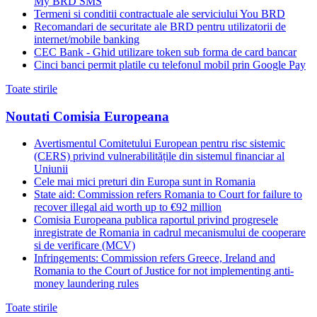
My BRD SMS
Termeni si conditii contractuale ale serviciului You BRD
Recomandari de securitate ale BRD pentru utilizatorii de
internet/mobile banking
CEC Bank - Ghid utilizare token sub forma de card bancar
Cinci banci permit platile cu telefonul mobil prin Google Pay
Toate stirile
Noutati Comisia Europeana
Avertismentul Comitetului European pentru risc sistemic
(CERS) privind vulnerabilitățile din sistemul financiar al
Uniunii
Cele mai mici preturi din Europa sunt in Romania
State aid: Commission refers Romania to Court for failure to
recover illegal aid worth up to €92 million
Comisia Europeana publica raportul privind progresele
inregistrate de Romania in cadrul mecanismului de cooperare
si de verificare (MCV)
Infringements: Commission refers Greece, Ireland and
Romania to the Court of Justice for not implementing anti-
money laundering rules
Toate stirile