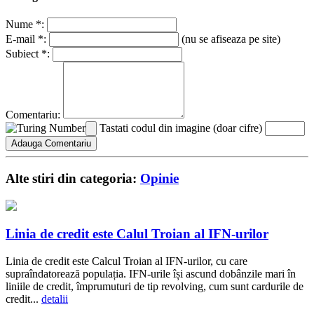
Nume *:
E-mail *:
(nu se afiseaza pe site)
Subiect *:
Comentariu:
Tastati codul din imagine (doar cifre)
Alte stiri din categoria:
Opinie
Linia de credit este Calul Troian al IFN-urilor
Linia de credit este Calcul Troian al IFN-urilor, cu care
supraîndatorează populația. IFN-urile își ascund dobânzile mari în
liniile de credit, împrumuturi de tip revolving, cum sunt cardurile de
credit...
detalii