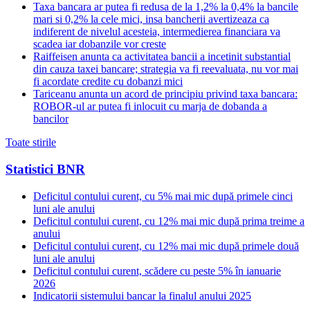
Taxa bancara ar putea fi redusa de la 1,2% la 0,4% la bancile
mari si 0,2% la cele mici, insa bancherii avertizeaza ca
indiferent de nivelul acesteia, intermedierea financiara va
scadea iar dobanzile vor creste
Raiffeisen anunta ca activitatea bancii a incetinit substantial
din cauza taxei bancare; strategia va fi reevaluata, nu vor mai
fi acordate credite cu dobanzi mici
Tariceanu anunta un acord de principiu privind taxa bancara:
ROBOR-ul ar putea fi inlocuit cu marja de dobanda a
bancilor
Toate stirile
Statistici BNR
Deficitul contului curent, cu 5% mai mic după primele cinci
luni ale anului
Deficitul contului curent, cu 12% mai mic după prima treime a
anului
Deficitul contului curent, cu 12% mai mic după primele două
luni ale anului
Deficitul contului curent, scădere cu peste 5% în ianuarie
2026
Indicatorii sistemului bancar la finalul anului 2025