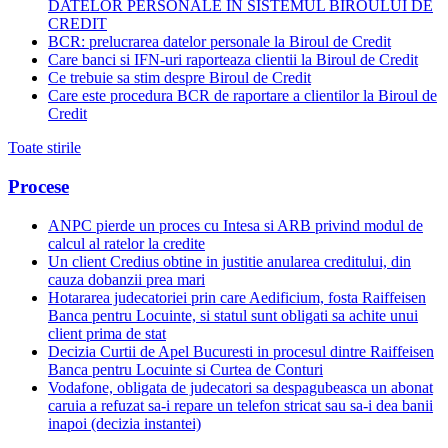
DATELOR PERSONALE IN SISTEMUL BIROULUI DE
CREDIT
BCR: prelucrarea datelor personale la Biroul de Credit
Care banci si IFN-uri raporteaza clientii la Biroul de Credit
Ce trebuie sa stim despre Biroul de Credit
Care este procedura BCR de raportare a clientilor la Biroul de
Credit
Toate stirile
Procese
ANPC pierde un proces cu Intesa si ARB privind modul de
calcul al ratelor la credite
Un client Credius obtine in justitie anularea creditului, din
cauza dobanzii prea mari
Hotararea judecatoriei prin care Aedificium, fosta Raiffeisen
Banca pentru Locuinte, si statul sunt obligati sa achite unui
client prima de stat
Decizia Curtii de Apel Bucuresti in procesul dintre Raiffeisen
Banca pentru Locuinte si Curtea de Conturi
Vodafone, obligata de judecatori sa despagubeasca un abonat
caruia a refuzat sa-i repare un telefon stricat sau sa-i dea banii
inapoi (decizia instantei)