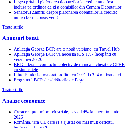
Legea privind plafonarea dobanzilor la credite nu a fost
inclusa pe ordinea de zi a comisiilor din Camera Deputatilor
Senatorul Zamfir, despre plafonarea dobanzilor la credite:
numai bou-i consecvent!
Toate stirile
Anunturi banci
Aplicația George BCR are o nouă versiune, cu Travel Hub
Aplicația George BCR va necesita iOS 17.7 începând cu
versiunea 26.26
BRD aderă la contractul colectiv de muncă încheiat de CPBR
cu sindicatele
Libra Bank și-a majorat profitul cu 20%, la 324 milioane lei
Programul BCR de sărbătorile de Paște
Toate stirile
Analize economice
Creșterea prețurilor industriale, peste 14% la intern în iunie
2026
România, țara UE care și-a ajustat cel mai mult deficitul
bugetar în T1 2026