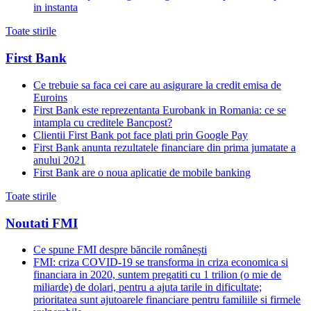
in instanta
Toate stirile
First Bank
Ce trebuie sa faca cei care au asigurare la credit emisa de
Euroins
First Bank este reprezentanta Eurobank in Romania: ce se
intampla cu creditele Bancpost?
Clientii First Bank pot face plati prin Google Pay
First Bank anunta rezultatele financiare din prima jumatate a
anului 2021
First Bank are o noua aplicatie de mobile banking
Toate stirile
Noutati FMI
Ce spune FMI despre băncile românești
FMI: criza COVID-19 se transforma in criza economica si
financiara in 2020, suntem pregatiti cu 1 trilion (o mie de
miliarde) de dolari, pentru a ajuta tarile in dificultate;
prioritatea sunt ajutoarele financiare pentru familiile si firmele