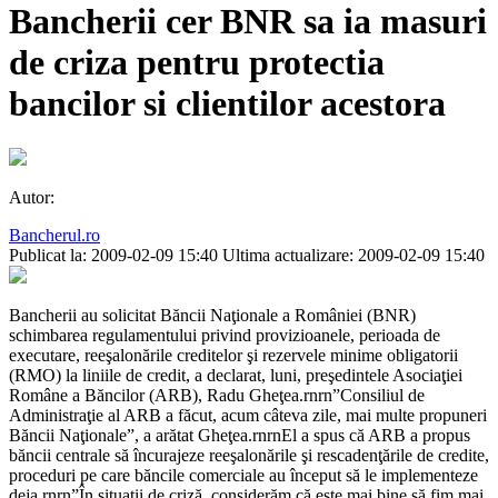
Bancherii cer BNR sa ia masuri
de criza pentru protectia
bancilor si clientilor acestora
Autor:
Bancherul.ro
Publicat la: 2009-02-09 15:40
Ultima actualizare: 2009-02-09 15:40
Bancherii au solicitat Băncii Naţionale a României (BNR)
schimbarea regulamentului privind provizioanele, perioada de
executare, reeşalonările creditelor şi rezervele minime obligatorii
(RMO) la liniile de credit, a declarat, luni, preşedintele Asociaţiei
Române a Băncilor (ARB), Radu Gheţea.rnrn”Consiliul de
Administraţie al ARB a făcut, acum câteva zile, mai multe propuneri
Băncii Naţionale”, a arătat Gheţea.rnrnEl a spus că ARB a propus
băncii centrale să încurajeze reeşalonările şi rescadenţările de credite,
proceduri pe care băncile comerciale au început să le implementeze
deja.rnrn”În situaţii de criză, considerăm că este mai bine să fim mai