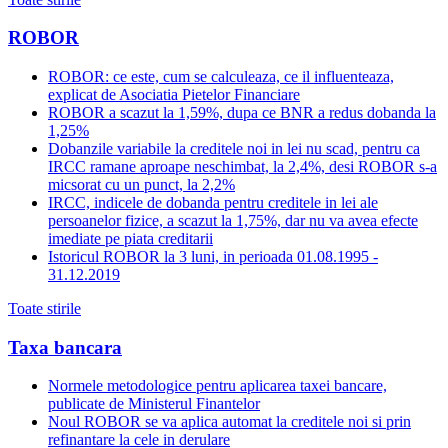
ROBOR
ROBOR: ce este, cum se calculeaza, ce il influenteaza,
explicat de Asociatia Pietelor Financiare
ROBOR a scazut la 1,59%, dupa ce BNR a redus dobanda la
1,25%
Dobanzile variabile la creditele noi in lei nu scad, pentru ca
IRCC ramane aproape neschimbat, la 2,4%, desi ROBOR s-a
micsorat cu un punct, la 2,2%
IRCC, indicele de dobanda pentru creditele in lei ale
persoanelor fizice, a scazut la 1,75%, dar nu va avea efecte
imediate pe piata creditarii
Istoricul ROBOR la 3 luni, in perioada 01.08.1995 -
31.12.2019
Toate stirile
Taxa bancara
Normele metodologice pentru aplicarea taxei bancare,
publicate de Ministerul Finantelor
Noul ROBOR se va aplica automat la creditele noi si prin
refinantare la cele in derulare