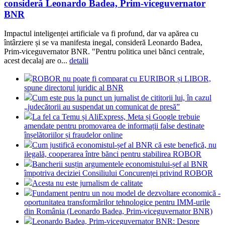
consideră Leonardo Badea, Prim-viceguvernator
BNR
Impactul inteligenței artificiale va fi profund, dar va apărea cu
întârziere și se va manifesta inegal, consideră Leonardo Badea,
Prim-viceguvernator BNR. "Pentru politica unei bănci centrale,
acest decalaj are o...
detalii
ROBOR nu poate fi comparat cu EURIBOR și LIBOR,
spune directorul juridic al BNR
Cum este pus la punct un jurnalist de cititorii lui, în cazul
„judecătorii au suspendat un comunicat de presă”
La fel ca Temu și AliExpress, Meta și Google trebuie
amendate pentru promovarea de informații false destinate
înșelătoriilor și fraudelor online
Cum justifică economistul-șef al BNR că este benefică, nu
ilegală, cooperarea între bănci pentru stabilirea ROBOR
Bancherii susțin argumentele economistului-șef al BNR
împotriva deciziei Consiliului Concurenței privind ROBOR
Acesta nu este jurnalism de calitate
Fundament pentru un nou model de dezvoltare economică -
oportunitatea transformărilor tehnologice pentru IMM-urile
din România (Leonardo Badea, Prim-viceguvernator BNR)
Leonardo Badea, Prim-viceguvernator BNR: Despre