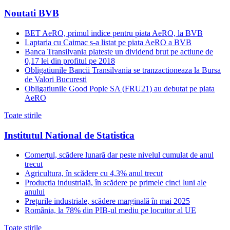
Noutati BVB
BET AeRO, primul indice pentru piata AeRO, la BVB
Laptaria cu Caimac s-a listat pe piata AeRO a BVB
Banca Transilvania plateste un dividend brut pe actiune de
0,17 lei din profitul pe 2018
Obligatiunile Bancii Transilvania se tranzactioneaza la Bursa
de Valori Bucuresti
Obligatiunile Good Pople SA (FRU21) au debutat pe piata
AeRO
Toate stirile
Institutul National de Statistica
Comerțul, scădere lunară dar peste nivelul cumulat de anul
trecut
Agricultura, în scădere cu 4,3% anul trecut
Producția industrială, în scădere pe primele cinci luni ale
anului
Prețurile industriale, scădere marginală în mai 2025
România, la 78% din PIB-ul mediu pe locuitor al UE
Toate stirile