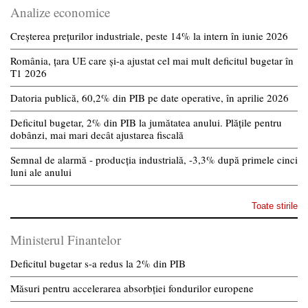
Analize economice
Creșterea prețurilor industriale, peste 14% la intern în iunie 2026
România, țara UE care și-a ajustat cel mai mult deficitul bugetar în
T1 2026
Datoria publică, 60,2% din PIB pe date operative, în aprilie 2026
Deficitul bugetar, 2% din PIB la jumătatea anului. Plățile pentru
dobânzi, mai mari decât ajustarea fiscală
Semnal de alarmă - producția industrială, -3,3% după primele cinci
luni ale anului
Toate stirile
Ministerul Finantelor
Deficitul bugetar s-a redus la 2% din PIB
Măsuri pentru accelerarea absorbției fondurilor europene