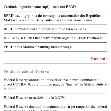
Creditele neperformante (npl) - statistici BERD
BERD este ingrijorata de investigatia autoritatilor din Republica
Moldova la Victoria Bank, subsidiara Bancii Transilvania
BERD dezvaluie cat a platit pe actiunile Piraeus Bank
ING Bank si BERD finanteaza parcul logistic CTPark Bucharest
EBRD hails Moldova banking breakthrough
Toate stirile
Noutati Federal Reserve
Federal Reserve anunta noi masuri extinse pentru combaterea
crizei COVID-19, care produce pagube "imense" in Statele Unite si
in lume
Federal Reserve urca dobanda la 2,25%
Federal Reserve decided to maintain the target range for the federal
funds rate at 1-1/2 to 1-3/4 percent