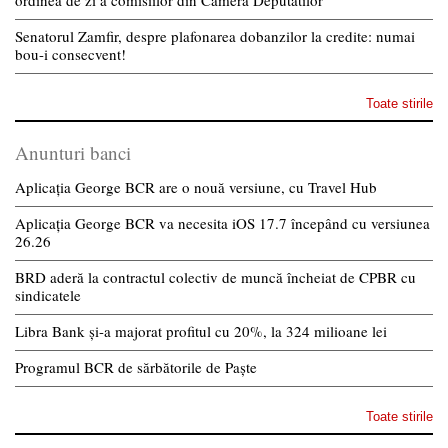
Senatorul Zamfir, despre plafonarea dobanzilor la credite: numai
bou-i consecvent!
Toate stirile
Anunturi banci
Aplicația George BCR are o nouă versiune, cu Travel Hub
Aplicația George BCR va necesita iOS 17.7 începând cu versiunea
26.26
BRD aderă la contractul colectiv de muncă încheiat de CPBR cu
sindicatele
Libra Bank și-a majorat profitul cu 20%, la 324 milioane lei
Programul BCR de sărbătorile de Paște
Toate stirile