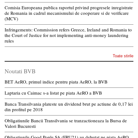
Comisia Europeana publica raportul privind progresele inregistrate
de Romania in cadrul mecanismului de cooperare si de verificare
(MCV)
Infringements: Commission refers Greece, Ireland and Romania to
the Court of Justice for not implementing anti-money laundering
rules
Toate stirile
Noutati BVB
BET AeRO, primul indice pentru piata AeRO, la BVB
Laptaria cu Caimac s-a listat pe piata AeRO a BVB
Banca Transilvania plateste un dividend brut pe actiune de 0,17 lei
din profitul pe 2018
Obligatiunile Bancii Transilvania se tranzactioneaza la Bursa de
Valori Bucuresti
Obligatiunile Good Pople SA (FRU21) au debutat pe piata AeRO