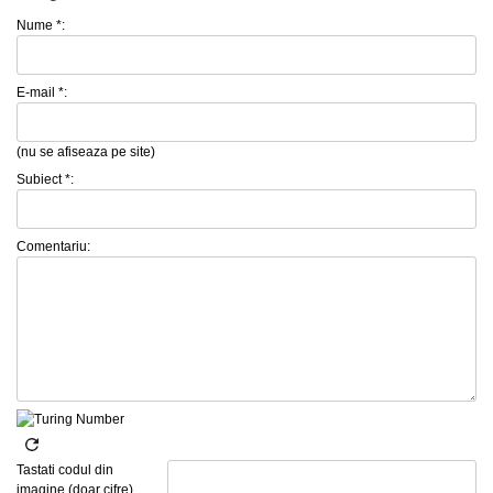
Nume *:
E-mail *:
(nu se afiseaza pe site)
Subiect *:
Comentariu:
Tastati codul din
imagine (doar cifre)