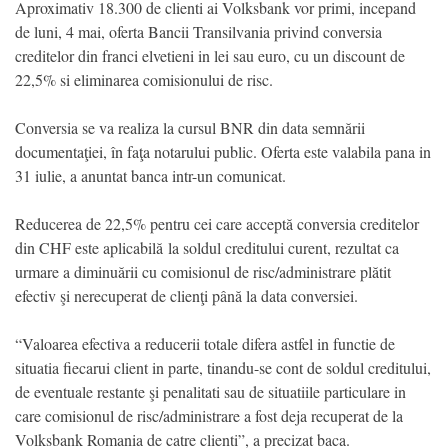
Aproximativ 18.300 de clienti ai Volksbank vor primi, incepand
de luni, 4 mai, oferta Bancii Transilvania privind conversia
creditelor din franci elvetieni in lei sau euro, cu un discount de
22,5% si eliminarea comisionului de risc.
Conversia se va realiza la cursul BNR din data semnării
documentaţiei, în faţa notarului public. Oferta este valabila pana in
31 iulie, a anuntat banca intr-un comunicat.
Reducerea de 22,5% pentru cei care acceptă conversia creditelor
din CHF este aplicabilă la soldul creditului curent, rezultat ca
urmare a diminuării cu comisionul de risc/administrare plătit
efectiv şi nerecuperat de clienţi până la data conversiei.
“Valoarea efectiva a reducerii totale difera astfel in functie de
situatia fiecarui client in parte, tinandu-se cont de soldul creditului,
de eventuale restante şi penalitati sau de situatiile particulare in
care comisionul de risc/administrare a fost deja recuperat de la
Volksbank Romania de catre clienti”, a precizat baca.