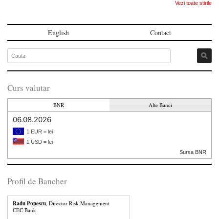
Vezi toate stirile
English
Contact
Curs valutar
BNR
Alte Banci
06.08.2026
1 EUR = lei
1 USD = lei
Sursa BNR
Profil de Bancher
Radu Popescu
, Director Risk Management
CEC Bank