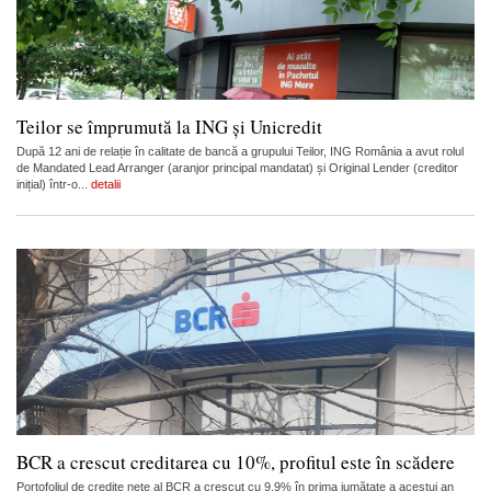
Teilor se împrumută la ING și Unicredit
După 12 ani de relație în calitate de bancă a grupului Teilor, ING România a avut rolul
de Mandated Lead Arranger (aranjor principal mandatat) și Original Lender (creditor
inițial) într-o...
detalii
BCR a crescut creditarea cu 10%, profitul este în scădere
Portofoliul de credite nete al BCR a crescut cu 9,9% în prima jumătate a acestui an