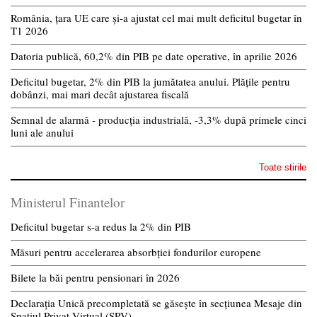
România, țara UE care și-a ajustat cel mai mult deficitul bugetar în
T1 2026
Datoria publică, 60,2% din PIB pe date operative, în aprilie 2026
Deficitul bugetar, 2% din PIB la jumătatea anului. Plățile pentru
dobânzi, mai mari decât ajustarea fiscală
Semnal de alarmă - producția industrială, -3,3% după primele cinci
luni ale anului
Toate stirile
Ministerul Finantelor
Deficitul bugetar s-a redus la 2% din PIB
Măsuri pentru accelerarea absorbției fondurilor europene
Bilete la băi pentru pensionari în 2026
Declarația Unică precompletată se găsește în secțiunea Mesaje din
Spațiul Privat Virtual (SPV)