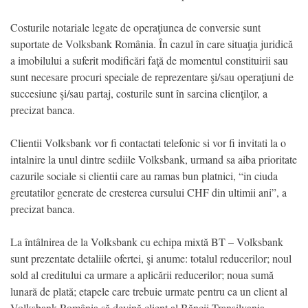
Costurile notariale legate de operaţiunea de conversie sunt
suportate de Volksbank România. În cazul în care situaţia juridică
a imobilului a suferit modificări faţă de momentul constituirii sau
sunt necesare procuri speciale de reprezentare şi/sau operaţiuni de
succesiune şi/sau partaj, costurile sunt în sarcina clienţilor, a
precizat banca.
Clientii Volksbank vor fi contactati telefonic si vor fi invitati la o
intalnire la unul dintre sediile Volksbank, urmand sa aiba prioritate
cazurile sociale si clientii care au ramas bun platnici, “in ciuda
greutatilor generate de cresterea cursului CHF din ultimii ani”, a
precizat banca.
La întâlnirea de la Volksbank cu echipa mixtă BT – Volksbank
sunt prezentate detaliile ofertei, şi anume: totalul reducerilor; noul
sold al creditului ca urmare a aplicării reducerilor; noua sumă
lunară de plată; etapele care trebuie urmate pentru ca un client al
Volksbank România să devină client al Băncii Transilvania.