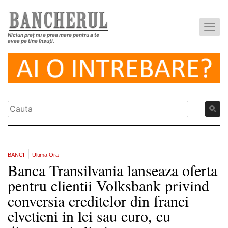
Niciun preț nu e prea mare pentru a te
avea pe tine însuți.
|
BANCI
Ultima Ora
Banca Transilvania lanseaza oferta
pentru clientii Volksbank privind
conversia creditelor din franci
elvetieni in lei sau euro, cu