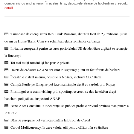
comparativ cu anul anterior. În același timp, depozitele atrase de la clienți au crescut...
detalii
2 milioane de clienți activi ING Bank România, dintr-un total de 2,2 milioane, și 20
de ani de Home’Bank. Cum s-a schimbat relația românilor cu banca
Inițiativa europeană pentru testarea portofelului UE de identitate digitală se reunește
la București
Tot mai mulți români își fac pensie privată
Datele de cadastru ale ANCPI sunt în siguranță și nu au fost furate de hackeri
Încasările instant în euro, posibile la 6 bănci, inclusiv CEC Bank
Cumpărăturile pe Emag se pot face mai simplu decât cu cardul, prin Ropay
Phishingul este acum vishing prin spoofing: escrocii se dau la telefon drept
bancheri, polițiști sau inspectori ANAF
Băncile cer Consiliului Concurenței să publice probele privind pretinsa manipulare a
ROBOR
Băncile europene pot verifica românii la Biroul de Credit
Cardul Multicurrency, în zece valute, util pentru călătorii în străinătate