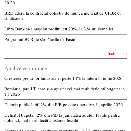
26.26
BRD aderă la contractul colectiv de muncă încheiat de CPBR cu
sindicatele
Libra Bank și-a majorat profitul cu 20%, la 324 milioane lei
Programul BCR de sărbătorile de Paște
Toate stirile
Analize economice
Creșterea prețurilor industriale, peste 14% la intern în iunie 2026
România, țara UE care și-a ajustat cel mai mult deficitul bugetar în
T1 2026
Datoria publică, 60,2% din PIB pe date operative, în aprilie 2026
Deficitul bugetar, 2% din PIB la jumătatea anului. Plățile pentru
dobânzi, mai mari decât ajustarea fiscală
Semnal de alarmă - producția industrială, -3,3% după primele cinci