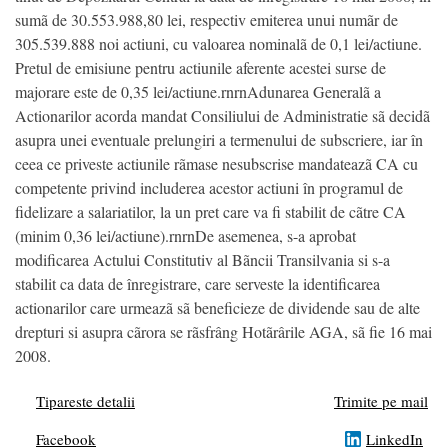
sumã de 30.553.988,80 lei, respectiv emiterea unui numãr de
305.539.888 noi actiuni, cu valoarea nominalã de 0,1 lei/actiune.
Pretul de emisiune pentru actiunile aferente acestei surse de
majorare este de 0,35 lei/actiune.rnrnAdunarea Generalã a
Actionarilor acorda mandat Consiliului de Administratie sã decidã
asupra unei eventuale prelungiri a termenului de subscriere, iar în
ceea ce priveste actiunile rãmase nesubscrise mandateazã CA cu
competente privind includerea acestor actiuni în programul de
fidelizare a salariatilor, la un pret care va fi stabilit de cãtre CA
(minim 0,36 lei/actiune).rnrnDe asemenea, s-a aprobat
modificarea Actului Constitutiv al Bãncii Transilvania si s-a
stabilit ca data de înregistrare, care serveste la identificarea
actionarilor care urmeazã sã beneficieze de dividende sau de alte
drepturi si asupra cãrora se rãsfrâng Hotãrârile AGA, sã fie 16 mai
2008.
Tipareste detalii
Trimite pe mail
Facebook
LinkedIn