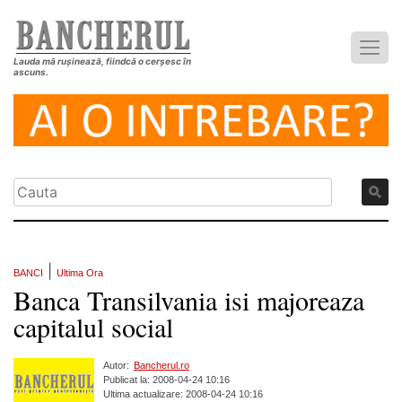
Lauda mă rușinează, fiindcă o cerșesc în
ascuns.
|
BANCI
Ultima Ora
Banca Transilvania isi majoreaza
capitalul social
Autor:
Bancherul.ro
Publicat la: 2008-04-24 10:16
Ultima actualizare: 2008-04-24 10:16