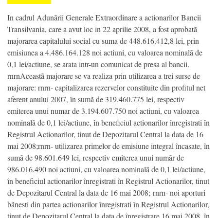
In cadrul Adunãrii Generale Extraordinare a actionarilor Bancii
Transilvania, care a avut loc in 22 aprilie 2008, a fost aprobatã
majorarea capitalului social cu suma de 448.616.412,8 lei, prin
emisiunea a 4.486.164.128 noi actiuni, cu valoarea nominalã de
0,1 lei/actiune, se arata intr-un comunicat de presa al bancii.
rnrnAceastã majorare se va realiza prin utilizarea a trei surse de
majorare: rnrn- capitalizarea rezervelor constituite din profitul net
aferent anului 2007, în sumã de 319.460.775 lei, respectiv
emiterea unui numar de 3.194.607.750 noi actiuni, cu valoarea
nominalã de 0,1 lei/actiune, în beneficiul actionarilor înregistrati în
Registrul Actionarilor, tinut de Depozitarul Central la data de 16
mai 2008;rnrn- utilizarea primelor de emisiune integral încasate, în
sumã de 98.601.649 lei, respectiv emiterea unui numãr de
986.016.490 noi actiuni, cu valoarea nominalã de 0,1 lei/actiune,
în beneficiul actionarilor înregistrati în Registrul Actionarilor, tinut
de Depozitarul Central la data de 16 mai 2008; rnrn- noi aporturi
bãnesti din partea actionarilor înregistrati în Registrul Actionarilor,
tinut de Depozitarul Central la data de înregistrare 16 mai 2008, în