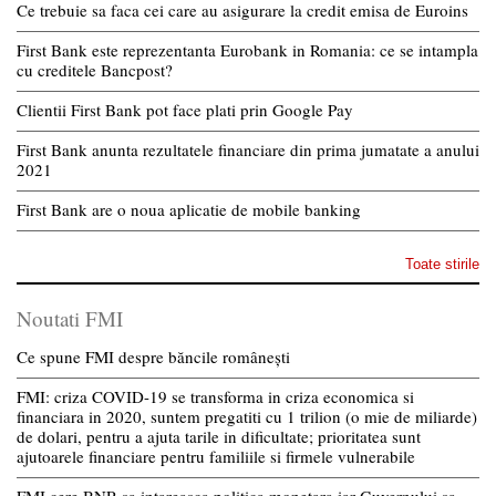
Ce trebuie sa faca cei care au asigurare la credit emisa de Euroins
First Bank este reprezentanta Eurobank in Romania: ce se intampla
cu creditele Bancpost?
Clientii First Bank pot face plati prin Google Pay
First Bank anunta rezultatele financiare din prima jumatate a anului
2021
First Bank are o noua aplicatie de mobile banking
Toate stirile
Noutati FMI
Ce spune FMI despre băncile românești
FMI: criza COVID-19 se transforma in criza economica si
financiara in 2020, suntem pregatiti cu 1 trilion (o mie de miliarde)
de dolari, pentru a ajuta tarile in dificultate; prioritatea sunt
ajutoarele financiare pentru familiile si firmele vulnerabile
FMI cere BNR sa intareasca politica monetara iar Guvernului sa