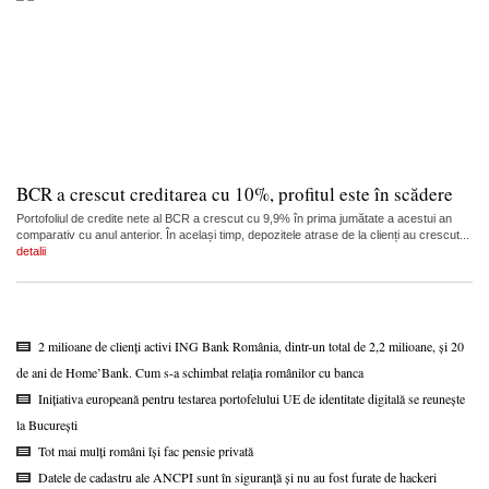
BCR a crescut creditarea cu 10%, profitul este în scădere
Portofoliul de credite nete al BCR a crescut cu 9,9% în prima jumătate a acestui an
comparativ cu anul anterior. În același timp, depozitele atrase de la clienți au crescut...
detalii
2 milioane de clienți activi ING Bank România, dintr-un total de 2,2 milioane, și 20
de ani de Home’Bank. Cum s-a schimbat relația românilor cu banca
Inițiativa europeană pentru testarea portofelului UE de identitate digitală se reunește
la București
Tot mai mulți români își fac pensie privată
Datele de cadastru ale ANCPI sunt în siguranță și nu au fost furate de hackeri