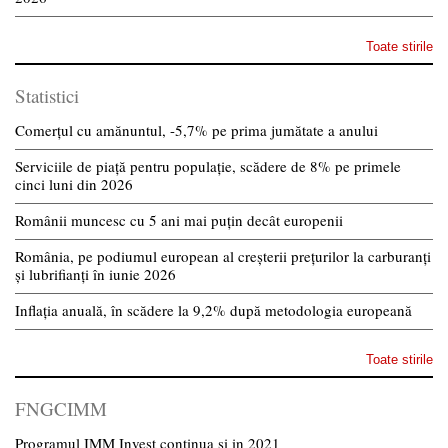
Toate stirile
Statistici
Comerțul cu amănuntul, -5,7% pe prima jumătate a anului
Serviciile de piață pentru populație, scădere de 8% pe primele
cinci luni din 2026
Românii muncesc cu 5 ani mai puțin decât europenii
România, pe podiumul european al creșterii prețurilor la carburanți
și lubrifianți în iunie 2026
Inflația anuală, în scădere la 9,2% după metodologia europeană
Toate stirile
FNGCIMM
Programul IMM Invest continua si in 2021