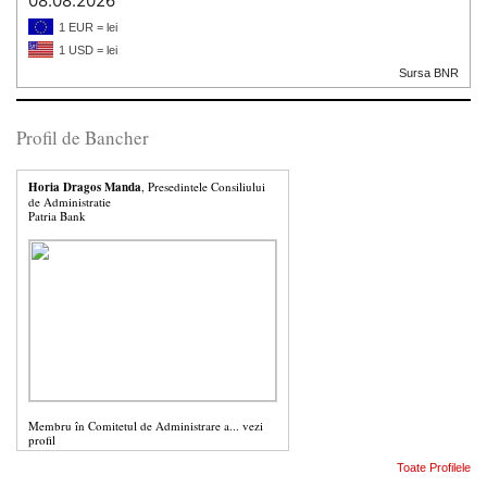
08.08.2026
1 EUR = lei
1 USD = lei
Sursa BNR
Profil de Bancher
Horia Dragos Manda
, Presedintele Consiliului
de Administratie
Patria Bank
Membru în Comitetul de Administrare a...
vezi
profil
Toate Profilele