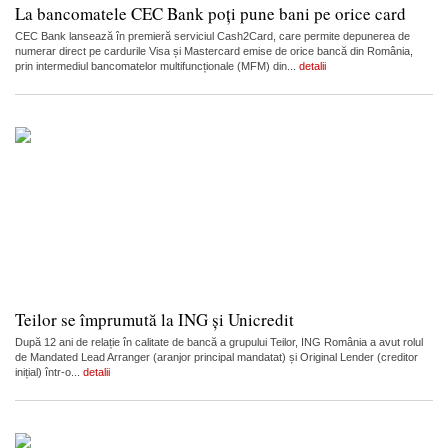
La bancomatele CEC Bank poți pune bani pe orice card
CEC Bank lansează în premieră serviciul Cash2Card, care permite depunerea de
numerar direct pe cardurile Visa și Mastercard emise de orice bancă din România,
prin intermediul bancomatelor multifuncționale (MFM) din...
detalii
Teilor se împrumută la ING și Unicredit
După 12 ani de relație în calitate de bancă a grupului Teilor, ING România a avut rolul
de Mandated Lead Arranger (aranjor principal mandatat) și Original Lender (creditor
inițial) într-o...
detalii