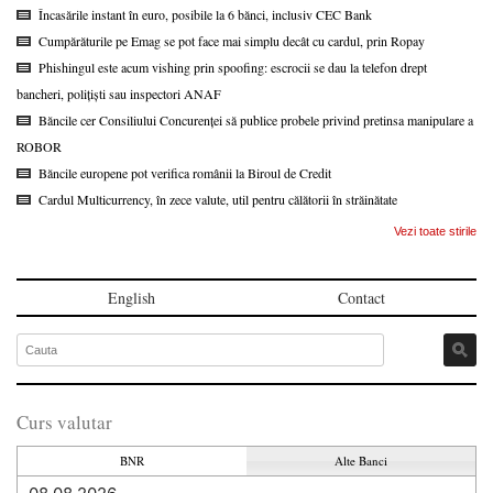
Încasările instant în euro, posibile la 6 bănci, inclusiv CEC Bank
Cumpărăturile pe Emag se pot face mai simplu decât cu cardul, prin Ropay
Phishingul este acum vishing prin spoofing: escrocii se dau la telefon drept
bancheri, polițiști sau inspectori ANAF
Băncile cer Consiliului Concurenței să publice probele privind pretinsa manipulare a
ROBOR
Băncile europene pot verifica românii la Biroul de Credit
Cardul Multicurrency, în zece valute, util pentru călătorii în străinătate
Vezi toate stirile
English
Contact
Curs valutar
BNR
Alte Banci