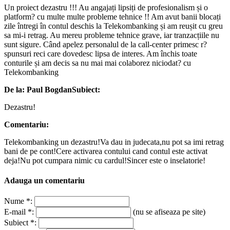
Un proiect dezastru !!! Au angajați lipsiți de profesionalism și o
platform? cu multe multe probleme tehnice !! Am avut banii blocați
zile întregi în contul deschis la Telekombanking și am reușit cu greu
sa mi-i retrag. Au mereu probleme tehnice grave, iar tranzacțiile nu
sunt sigure. Când apelez personalul de la call-center primesc r?
spunsuri reci care dovedesc lipsa de interes. Am închis toate
conturile și am decis sa nu mai mai colaborez niciodat? cu
Telekombanking
De la: Paul Bogdan
Subiect:
Dezastru!
Comentariu:
Telekombanking un dezastru!Va dau in judecata,nu pot sa imi retrag
bani de pe cont!Cere activarea contului cand contul este activat
deja!Nu pot cumpara nimic cu cardul!Sincer este o inselatorie!
Adauga un comentariu
Nume *:
E-mail *:
(nu se afiseaza pe site)
Subiect *: