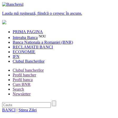
Lauda mă rușinează, fiindcă o cerșesc în ascuns.
PRIMA PAGINA
NOU
Intreaba Banca
Banca Nationala a Romaniei (BNR)
RECLAMATII BANCI
ECONOMIE
IFN
Clubul Bancherilor
Clubul bancherilor
Profil bancher
Profil banca
Curs BNR
Search
Newsletter
BANCI
|
Stirea Zilei