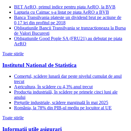
BET AeRO, primul indice pentru piata AeRO, la BVB
Laptaria cu Caimac s-a listat pe piata AeRO a BVB
Banca Transilvania plateste un dividend brut pe actiune de
0,17 lei din profitul pe 2018
Obligatiunile Bancii Transilvania se tranzactioneaza la Bursa
de Valori Bucuresti
Obligatiunile Good Pople SA (FRU21) au debutat pe piata
AeRO
Toate stirile
Institutul National de Statistica
Comerțul, scădere lunară dar peste nivelul cumulat de anul
trecut
Agricultura, în scădere cu 4,3% anul trecut
Producția industrială, în scădere pe primele cinci luni ale
anului
Prețurile industriale, scădere marginală în mai 2025
România, la 78% din PIB-ul mediu pe locuitor al UE
Toate stirile
Informatii utile asigurari