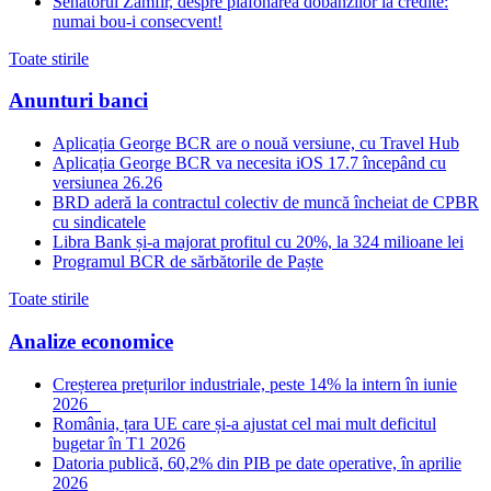
Senatorul Zamfir, despre plafonarea dobanzilor la credite:
numai bou-i consecvent!
Toate stirile
Anunturi banci
Aplicația George BCR are o nouă versiune, cu Travel Hub
Aplicația George BCR va necesita iOS 17.7 începând cu
versiunea 26.26
BRD aderă la contractul colectiv de muncă încheiat de CPBR
cu sindicatele
Libra Bank și-a majorat profitul cu 20%, la 324 milioane lei
Programul BCR de sărbătorile de Paște
Toate stirile
Analize economice
Creșterea prețurilor industriale, peste 14% la intern în iunie
2026
România, țara UE care și-a ajustat cel mai mult deficitul
bugetar în T1 2026
Datoria publică, 60,2% din PIB pe date operative, în aprilie
2026