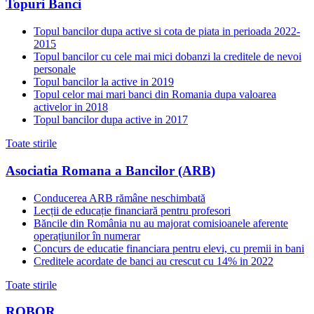
Topuri Banci
Topul bancilor dupa active si cota de piata in perioada 2022-
2015
Topul bancilor cu cele mai mici dobanzi la creditele de nevoi
personale
Topul bancilor la active in 2019
Topul celor mai mari banci din Romania dupa valoarea
activelor in 2018
Topul bancilor dupa active in 2017
Toate stirile
Asociatia Romana a Bancilor (ARB)
Conducerea ARB rămâne neschimbată
Lecții de educație financiară pentru profesori
Băncile din România nu au majorat comisioanele aferente
operațiunilor în numerar
Concurs de educatie financiara pentru elevi, cu premii in bani
Creditele acordate de banci au crescut cu 14% in 2022
Toate stirile
ROBOR