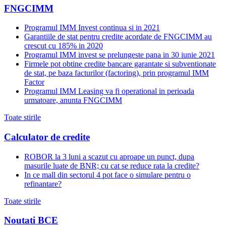
FNGCIMM
Programul IMM Invest continua si in 2021
Garantiile de stat pentru credite acordate de FNGCIMM au
crescut cu 185% in 2020
Programul IMM invest se prelungeste pana in 30 iunie 2021
Firmele pot obtine credite bancare garantate si subventionate
de stat, pe baza facturilor (factoring), prin programul IMM
Factor
Programul IMM Leasing va fi operational in perioada
urmatoare, anunta FNGCIMM
Toate stirile
Calculator de credite
ROBOR la 3 luni a scazut cu aproape un punct, dupa
masurile luate de BNR; cu cat se reduce rata la credite?
In ce mall din sectorul 4 pot face o simulare pentru o
refinantare?
Toate stirile
Noutati BCE