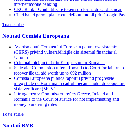
internet/mobile banking
CEC Bank - Ghid utilizare token sub forma de card bancar
Cinci banci permit platile cu telefonul mobil prin Google Pay
Toate stirile
Noutati Comisia Europeana
Avertismentul Comitetului European pentru risc sistemic
(CERS) privind vulnerabilitățile din sistemul financiar al
Uniunii
Cele mai mici preturi din Europa sunt in Romania
State aid: Commission refers Romania to Court for failure to
recover illegal aid worth up to €92 million
Comisia Europeana publica raportul privind progresele
inregistrate de Romania in cadrul mecanismului de cooperare
si de verificare (MCV)
Infringements: Commission refers Greece, Ireland and
Romania to the Court of Justice for not implementing anti-
money laundering rules
Toate stirile
Noutati BVB