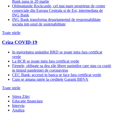
Bank pana in 20 martie
Obligatiunile Rockcastle, cel mai mare proprietar de centre
comerciale din Europa Centrala si de Est, intermediata de
ING Bank
ING Bank transforma departamentul de responsabilitate
sociala intr-unul de sustenabilitate
Toate stirile
Criza COVID-19
In majoritatea unitatilor BRD se poate intra fara certificat
verde
La BCR se poate intra fara certificat verde
Firmele, obligate sa dea zile libere parintilor care stau cu copiii
in timpul pandemiei de coronavirus
CEC Bank: accesul in banca se face fara certificat verde
Cum se amana ratele la creditele Garanti BBVA
Toate stirile
Stirea Zilei
Educatie financiara
Interviu
Analiza