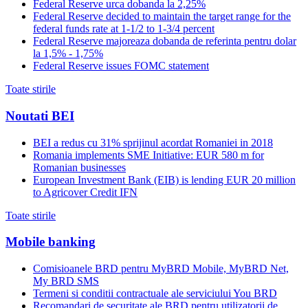
Federal Reserve urca dobanda la 2,25%
Federal Reserve decided to maintain the target range for the
federal funds rate at 1-1/2 to 1-3/4 percent
Federal Reserve majoreaza dobanda de referinta pentru dolar
la 1,5% - 1,75%
Federal Reserve issues FOMC statement
Toate stirile
Noutati BEI
BEI a redus cu 31% sprijinul acordat Romaniei in 2018
Romania implements SME Initiative: EUR 580 m for
Romanian businesses
European Investment Bank (EIB) is lending EUR 20 million
to Agricover Credit IFN
Toate stirile
Mobile banking
Comisioanele BRD pentru MyBRD Mobile, MyBRD Net,
My BRD SMS
Termeni si conditii contractuale ale serviciului You BRD
Recomandari de securitate ale BRD pentru utilizatorii de