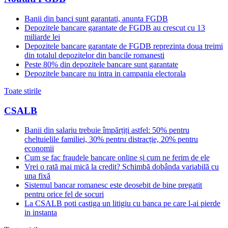
Banii din banci sunt garantati, anunta FGDB
Depozitele bancare garantate de FGDB au crescut cu 13
miliarde lei
Depozitele bancare garantate de FGDB reprezinta doua treimi
din totalul depozitelor din bancile romanesti
Peste 80% din depozitele bancare sunt garantate
Depozitele bancare nu intra in campania electorala
Toate stirile
CSALB
Banii din salariu trebuie împărțiți astfel: 50% pentru
cheltuielile familiei, 30% pentru distracție, 20% pentru
economii
Cum se fac fraudele bancare online și cum ne ferim de ele
Vrei o rată mai mică la credit? Schimbă dobânda variabilă cu
una fixă
Sistemul bancar romanesc este deosebit de bine pregatit
pentru orice fel de socuri
La CSALB poti castiga un litigiu cu banca pe care l-ai pierde
in instanta