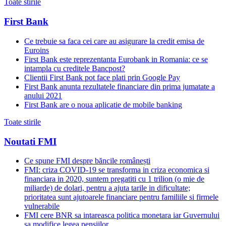
Toate stirile
First Bank
Ce trebuie sa faca cei care au asigurare la credit emisa de
Euroins
First Bank este reprezentanta Eurobank in Romania: ce se
intampla cu creditele Bancpost?
Clientii First Bank pot face plati prin Google Pay
First Bank anunta rezultatele financiare din prima jumatate a
anului 2021
First Bank are o noua aplicatie de mobile banking
Toate stirile
Noutati FMI
Ce spune FMI despre băncile românești
FMI: criza COVID-19 se transforma in criza economica si
financiara in 2020, suntem pregatiti cu 1 trilion (o mie de
miliarde) de dolari, pentru a ajuta tarile in dificultate;
prioritatea sunt ajutoarele financiare pentru familiile si firmele
vulnerabile
FMI cere BNR sa intareasca politica monetara iar Guvernului
sa modifice legea pensiilor