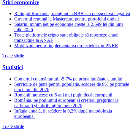
Stiri economice
Ratingul României, menținut la BBB- cu perspectivă negativă
Guvernul renunță la Mastercard pentru portofelul digital
Salariul minim net pe economie crește la 2.699 lei din luna
iulie 2026
Toate platformele cripto sunt obligate să raporteze anual
tranzacțiile la ANAF
Mobilizare pentru implementarea proiectelor din PNRR
Toate stirile
Statistici
Comerțul cu amănuntul, -5,7% pe prima jumătate a anului
Serviciile de piață pentru populație, scădere de 8% pe primele
cinci luni din 2026
Românii muncesc cu 5 ani mai puțin decât europenii
România, pe podiumul european al creșterii prețurilor la
carburanți și lubrifianți în iunie 2026
Inflația anuală, în scădere la 9,2% după metodologia
europeană
Toate stirile