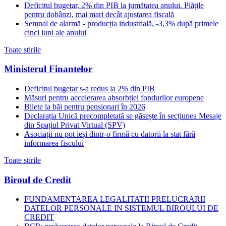
Deficitul bugetar, 2% din PIB la jumătatea anului. Plățile
pentru dobânzi, mai mari decât ajustarea fiscală
Semnal de alarmă - producția industrială, -3,3% după primele
cinci luni ale anului
Toate stirile
Ministerul Finantelor
Deficitul bugetar s-a redus la 2% din PIB
Măsuri pentru accelerarea absorbției fondurilor europene
Bilete la băi pentru pensionari în 2026
Declarația Unică precompletată se găsește în secțiunea Mesaje
din Spațiul Privat Virtual (SPV)
Asociații nu pot ieși dintr-o firmă cu datorii la stat fără
informarea fiscului
Toate stirile
Biroul de Credit
FUNDAMENTAREA LEGALITATII PRELUCRARII
DATELOR PERSONALE IN SISTEMUL BIROULUI DE
CREDIT