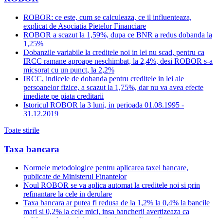
ROBOR: ce este, cum se calculeaza, ce il influenteaza,
explicat de Asociatia Pietelor Financiare
ROBOR a scazut la 1,59%, dupa ce BNR a redus dobanda la
1,25%
Dobanzile variabile la creditele noi in lei nu scad, pentru ca
IRCC ramane aproape neschimbat, la 2,4%, desi ROBOR s-a
micsorat cu un punct, la 2,2%
IRCC, indicele de dobanda pentru creditele in lei ale
persoanelor fizice, a scazut la 1,75%, dar nu va avea efecte
imediate pe piata creditarii
Istoricul ROBOR la 3 luni, in perioada 01.08.1995 -
31.12.2019
Toate stirile
Taxa bancara
Normele metodologice pentru aplicarea taxei bancare,
publicate de Ministerul Finantelor
Noul ROBOR se va aplica automat la creditele noi si prin
refinantare la cele in derulare
Taxa bancara ar putea fi redusa de la 1,2% la 0,4% la bancile
mari si 0,2% la cele mici, insa bancherii avertizeaza ca