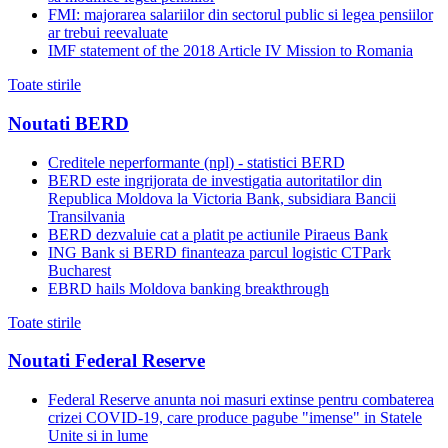
FMI: majorarea salariilor din sectorul public si legea pensiilor
ar trebui reevaluate
IMF statement of the 2018 Article IV Mission to Romania
Toate stirile
Noutati BERD
Creditele neperformante (npl) - statistici BERD
BERD este ingrijorata de investigatia autoritatilor din
Republica Moldova la Victoria Bank, subsidiara Bancii
Transilvania
BERD dezvaluie cat a platit pe actiunile Piraeus Bank
ING Bank si BERD finanteaza parcul logistic CTPark
Bucharest
EBRD hails Moldova banking breakthrough
Toate stirile
Noutati Federal Reserve
Federal Reserve anunta noi masuri extinse pentru combaterea
crizei COVID-19, care produce pagube "imense" in Statele
Unite si in lume