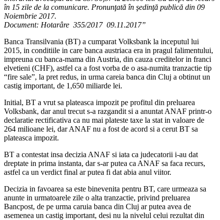
în 15 zile de la comunicare. Pronunţată în şedinţă publică din 09
Noiembrie 2017.
Document: Hotarâre 355/2017 09.11.2017”
Banca Transilvania (BT) a cumparat Volksbank la inceputul lui
2015, in conditiile in care banca austriaca era in pragul falimentului,
impreuna cu banca-mama din Austria, din cauza creditelor in franci
elvetieni (CHF), astfel ca a fost vorba de o asa-numita tranzactie tip
“fire sale”, la pret redus, in urma careia banca din Cluj a obtinut un
castig important, de 1,650 miliarde lei.
Initial, BT a vrut sa plateasca impozit pe profitul din preluarea
Volksbank, dar anul trecut s-a razgandit si a anuntat ANAF printr-o
declaratie rectificativa ca nu mai plateste taxe la stat in valoare de
264 milioane lei, dar ANAF nu a fost de acord si a cerut BT sa
plateasca impozit.
BT a contestat insa decizia ANAF si iata ca judecatorii i-au dat
dreptate in prima instanta, dar s-ar putea ca ANAF sa faca recurs,
astfel ca un verdict final ar putea fi dat abia anul viitor.
Decizia in favoarea sa este binevenita pentru BT, care urmeaza sa
anunte in urmatoarele zile o alta tranzactie, privind preluarea
Bancpost, de pe urma caruia banca din Cluj ar putea avea de
asemenea un castig important, desi nu la nivelul celui rezultat din