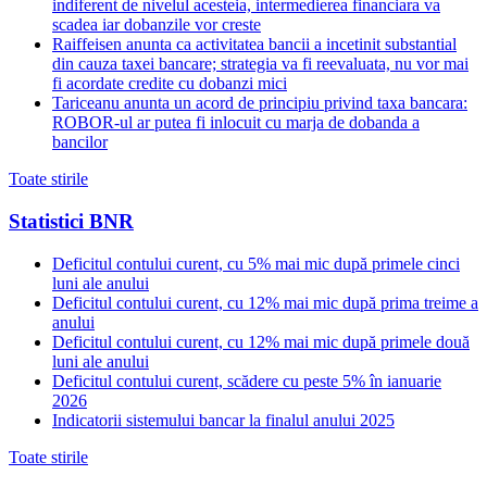
indiferent de nivelul acesteia, intermedierea financiara va
scadea iar dobanzile vor creste
Raiffeisen anunta ca activitatea bancii a incetinit substantial
din cauza taxei bancare; strategia va fi reevaluata, nu vor mai
fi acordate credite cu dobanzi mici
Tariceanu anunta un acord de principiu privind taxa bancara:
ROBOR-ul ar putea fi inlocuit cu marja de dobanda a
bancilor
Toate stirile
Statistici BNR
Deficitul contului curent, cu 5% mai mic după primele cinci
luni ale anului
Deficitul contului curent, cu 12% mai mic după prima treime a
anului
Deficitul contului curent, cu 12% mai mic după primele două
luni ale anului
Deficitul contului curent, scădere cu peste 5% în ianuarie
2026
Indicatorii sistemului bancar la finalul anului 2025
Toate stirile