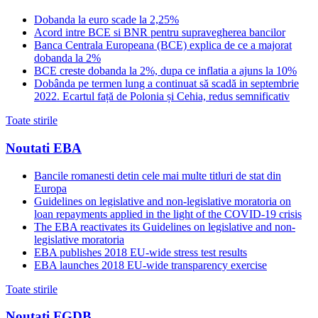
Dobanda la euro scade la 2,25%
Acord intre BCE si BNR pentru supravegherea bancilor
Banca Centrala Europeana (BCE) explica de ce a majorat
dobanda la 2%
BCE creste dobanda la 2%, dupa ce inflatia a ajuns la 10%
Dobânda pe termen lung a continuat să scadă in septembrie
2022. Ecartul față de Polonia și Cehia, redus semnificativ
Toate stirile
Noutati EBA
Bancile romanesti detin cele mai multe titluri de stat din
Europa
Guidelines on legislative and non-legislative moratoria on
loan repayments applied in the light of the COVID-19 crisis
The EBA reactivates its Guidelines on legislative and non-
legislative moratoria
EBA publishes 2018 EU-wide stress test results
EBA launches 2018 EU-wide transparency exercise
Toate stirile
Noutati FGDB