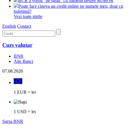
BCR a vorbit "pe șleau" cu oamenii despre ROBOR
Poate face cineva un credit online pe numele meu, doar cu
buletinul?
Vezi toate stirile
English
Contact
Curs valutar
BNR
Alte Banci
07.08.2026
1 EUR = lei
1 USD = lei
Sursa BNR