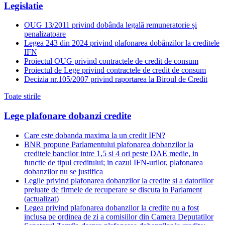
Legislatie
OUG 13/2011 privind dobânda legală remuneratorie și
penalizatoare
Legea 243 din 2024 privind plafonarea dobânzilor la creditele
IFN
Proiectul OUG privind contractele de credit de consum
Proiectul de Lege privind contractele de credit de consum
Decizia nr.105/2007 privind raportarea la Biroul de Credit
Toate stirile
Lege plafonare dobanzi credite
Care este dobanda maxima la un credit IFN?
BNR propune Parlamentului plafonarea dobanzilor la
creditele bancilor intre 1,5 si 4 ori peste DAE medie, in
functie de tipul creditului; in cazul IFN-urilor, plafonarea
dobanzilor nu se justifica
Legile privind plafonarea dobanzilor la credite si a datoriilor
preluate de firmele de recuperare se discuta in Parlament
(actualizat)
Legea privind plafonarea dobanzilor la credite nu a fost
inclusa pe ordinea de zi a comisiilor din Camera Deputatilor