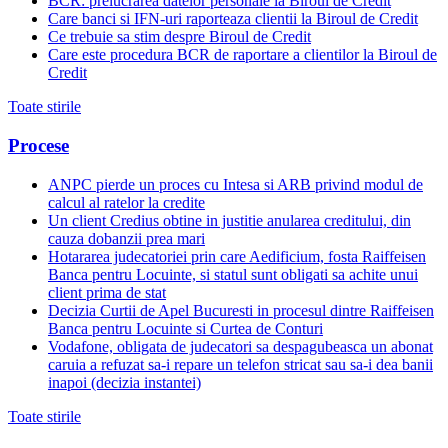
BCR: prelucrarea datelor personale la Biroul de Credit
Care banci si IFN-uri raporteaza clientii la Biroul de Credit
Ce trebuie sa stim despre Biroul de Credit
Care este procedura BCR de raportare a clientilor la Biroul de
Credit
Toate stirile
Procese
ANPC pierde un proces cu Intesa si ARB privind modul de
calcul al ratelor la credite
Un client Credius obtine in justitie anularea creditului, din
cauza dobanzii prea mari
Hotararea judecatoriei prin care Aedificium, fosta Raiffeisen
Banca pentru Locuinte, si statul sunt obligati sa achite unui
client prima de stat
Decizia Curtii de Apel Bucuresti in procesul dintre Raiffeisen
Banca pentru Locuinte si Curtea de Conturi
Vodafone, obligata de judecatori sa despagubeasca un abonat
caruia a refuzat sa-i repare un telefon stricat sau sa-i dea banii
inapoi (decizia instantei)
Toate stirile