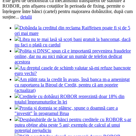
Este greu de demonstrat că mecanismul transparent de stabilire a
ROBOR, prin afișarea cotațiilor în perioada de fixing, permite o
înțelegere între bănci (cartel) pentru majorarea dobânzilor, după cum
susține...
detalii
Dobânda la creditul din reclama Raiffeisen poate fi și de 5
ori mai mare
Libra nu te mai lasă să scoți bani gratuit la bancomat, dacă
nu faci o plată cu cardul
Poliția și DNSC spun că e importantă prevenirea fraudelor
online, dar nu au nici măcar un număr de telefon dedicat
acestora
Au dreptul casele de schimb valutar să-mi refuze bancnote
euro vechi?
Am plătit rata la credit în avans, însă banca m-a amenințat
cu raportarea la Biroul de Credit, pentru că am poprire
(actualizat)
Creditele cu dobânzi ROBOR reprezintă doar 18% din
totalul împrumuturilor în lei
Prostia și domnia se plătesc, spune o doamnă care a
"investit" în programul Brua
Despăgubirile de la bănci pentru creditele cu ROBOR s-ar
putea obține abia peste 5 ani; exemplu de calcul al unui
potențial prejudiciu