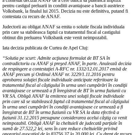
a contestat decizia ANAF de a cere bancii sa plateasca impozit
pentru castigul preluarii in conditii avantajoase a bancii austriece
Volksbank, la finalul lui 2015. Decizia nu este definitiva, putand fi
contestata cu recurs de ANAF.
Judectorii au obligat ANAF sa emita o solutie fiscala individuala
prin care sa stabileasca faptul ca tratamentul fiscal al castigului
obtinut din preluarea Volksbank este venit neimpozabil.
Iata decizia publicata de Curtea de Apel Cluj:
“Solutia pe scurt: Admite acţiunea formulat de BT SA în
contradictoriu cu ANAF şi preşed ANAF, în parte. Anulează decizia
de respingere a contestaţiei A-RFC nr. 1332/12.01.2017 emisă de
ANAF precum şi Ordinul ANAF nr. 3229/1.11.2016 pentru
aprobarea soluţiei fiscale individuale anticipate referitoare la
tratamentul fiscal al câştigului în urma unei cumpărări în condiţii
avantajoase ce urmează a fi înregistrat de BT în urma fuziunii cu
VR SA. Obligă ANAF la emiterea unei soluţii fiscale individuale
prin care să se stabilească faptul că tratamentul fiscal al câştigului
în urma unei cumpărări în condiţii avantajoase ce urmează a fi
înregistrat de BT în urma fuziunii cu VR SA la data efectivă a
fuziunii 31.12.2015 presupune considerarea acelui câştig ca venit
neimpozabil. Obligă ANAF la cheltuieli de judecată parţiale în
sumă de 27.522,2 lei, sens în care reduce cheltuielile privind
onorariul avocaţial de la 83756,37 la 20.000 lei. Cu drept de recurs