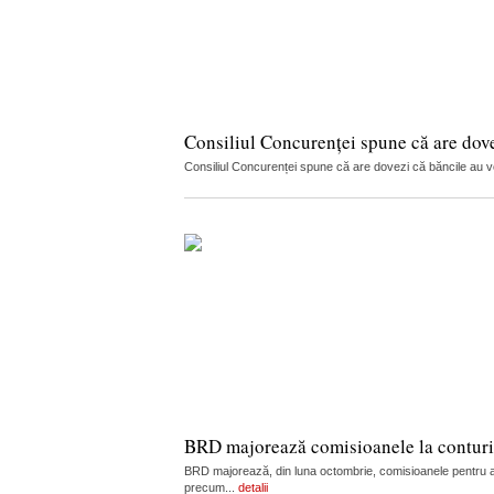
Consiliul Concurenței spune că are dov
Consiliul Concurenței spune că are dovezi că băncile au vorb
BRD majorează comisioanele la conturi, c
BRD majorează, din luna octombrie, comisioanele pentru admi
precum...
detalii