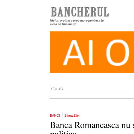
Niciun preț nu e prea mare pentru a te
avea pe tine însuți.
|
BANCI
Stirea Zilei
Banca Romaneasca nu sol
politica