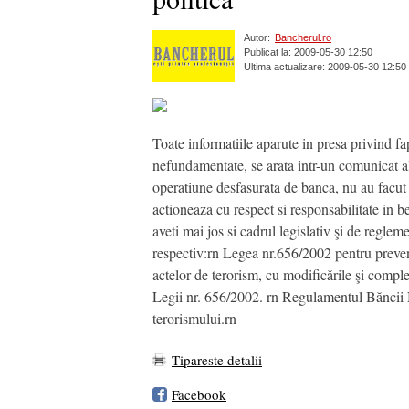
Autor:
Bancherul.ro
Publicat la: 2009-05-30 12:50
Ultima actualizare: 2009-05-30 12:50
Toate informatiile aparute in presa privind fap
nefundamentate, se arata intr-un comunicat al 
operatiune desfasurata de banca, nu au facut s
actioneaza cu respect si responsabilitate in be
aveti mai jos si cadrul legislativ şi de regleme
respectiv:rn Legea nr.656/2002 pentru preveni
actelor de terorism, cu modificările şi compl
Legii nr. 656/2002. rn Regulamentul Băncii N
terorismului.rn
Tipareste detalii
Facebook