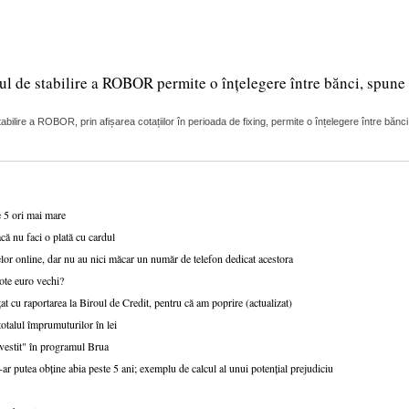
ul de stabilire a ROBOR permite o înțelegere între bănci, spune 
lire a ROBOR, prin afișarea cotațiilor în perioada de fixing, permite o înțelegere între bănci
e 5 ori mai mare
că nu faci o plată cu cardul
or online, dar nu au nici măcar un număr de telefon dedicat acestora
ote euro vechi?
at cu raportarea la Biroul de Credit, pentru că am poprire (actualizat)
talul împrumuturilor în lei
nvestit" în programul Brua
r putea obține abia peste 5 ani; exemplu de calcul al unui potențial prejudiciu