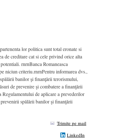
artenenta lor politica sunt total eronate si
 de creditare cat si cele privind orice alta
i si potentiali. rnrnBanca Romaneasca
e pe niciun criteriu.rnrnPentru informarea dvs.,
spălării banilor şi finanţării terorismului,
ăsuri de prevenire şi combatere a finanţării
ea Regulamentului de aplicare a prevederilor
venirii spălării banilor şi finanţării
Trimite pe mail
LinkedIn