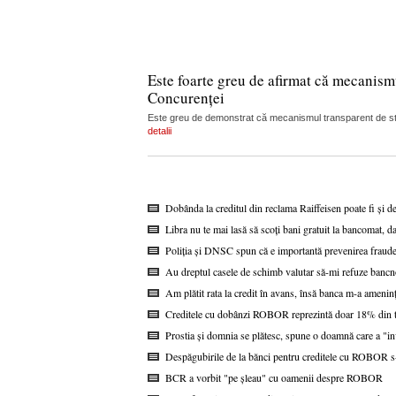
Este foarte greu de afirmat că mecanism
Concurenței
Este greu de demonstrat că mecanismul transparent de stabi
detalii
Dobânda la creditul din reclama Raiffeisen poate fi și d
Libra nu te mai lasă să scoți bani gratuit la bancomat, da
Poliția și DNSC spun că e importantă prevenirea fraudel
Au dreptul casele de schimb valutar să-mi refuze bancn
Am plătit rata la credit în avans, însă banca m-a ameninț
Creditele cu dobânzi ROBOR reprezintă doar 18% din to
Prostia și domnia se plătesc, spune o doamnă care a "i
Despăgubirile de la bănci pentru creditele cu ROBOR s-a
BCR a vorbit "pe șleau" cu oamenii despre ROBOR