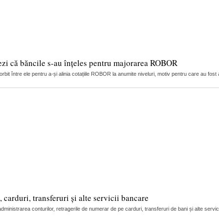
ezi că băncile s-au înțeles pentru majorarea ROBOR
it între ele pentru a-și alinia cotațiile ROBOR la anumite niveluri, motiv pentru care au fost 
arduri, transferuri și alte servicii bancare
nistrarea conturilor, retragerile de numerar de pe carduri, transferuri de bani și alte servic