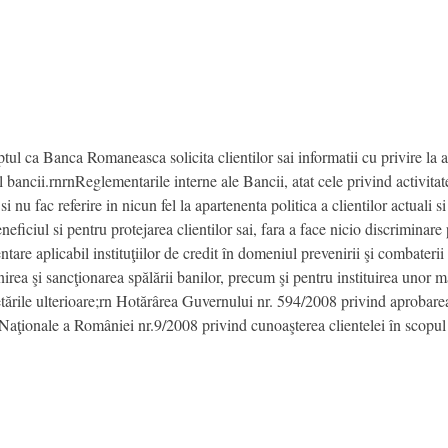
tul ca Banca Romaneasca solicita clientilor sai informatii cu privire la ap
bancii.rnrnReglementarile interne ale Bancii, atat cele privind activitatea
i nu fac referire in nicun fel la apartenenta politica a clientilor actual
neficiul si pentru protejarea clientilor sai, fara a face nicio discriminar
ntare aplicabil instituţiilor de credit în domeniul prevenirii şi combaterii 
rea şi sancţionarea spălării banilor, precum şi pentru instituirea unor m
etările ulterioare;rn Hotărârea Guvernului nr. 594/2008 privind aprobar
aţionale a României nr.9/2008 privind cunoaşterea clientelei în scopul pre