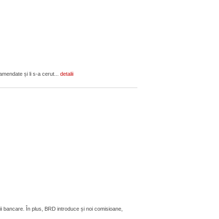
amendate și li s-a cerut...
detalii
ii bancare. În plus, BRD introduce și noi comisioane,