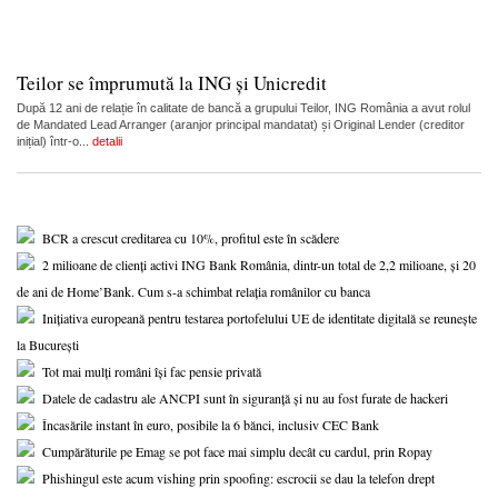
Teilor se împrumută la ING și Unicredit
După 12 ani de relație în calitate de bancă a grupului Teilor, ING România a avut rolul
de Mandated Lead Arranger (aranjor principal mandatat) și Original Lender (creditor
inițial) într-o...
detalii
BCR a crescut creditarea cu 10%, profitul este în scădere
2 milioane de clienți activi ING Bank România, dintr-un total de 2,2 milioane, și 20
de ani de Home’Bank. Cum s-a schimbat relația românilor cu banca
Inițiativa europeană pentru testarea portofelului UE de identitate digitală se reunește
la București
Tot mai mulți români își fac pensie privată
Datele de cadastru ale ANCPI sunt în siguranță și nu au fost furate de hackeri
Încasările instant în euro, posibile la 6 bănci, inclusiv CEC Bank
Cumpărăturile pe Emag se pot face mai simplu decât cu cardul, prin Ropay
Phishingul este acum vishing prin spoofing: escrocii se dau la telefon drept