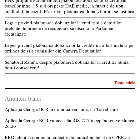
BNR propune Parlamentului plafonarea dobanzilor la creditele
bancilor intre 1,5 si 4 ori peste DAE medie, in functie de tipul
creditului; in cazul IFN-urilor, plafonarea dobanzilor nu se justifica
Legile privind plafonarea dobanzilor la credite si a datoriilor
preluate de firmele de recuperare se discuta in Parlament
(actualizat)
Legea privind plafonarea dobanzilor la credite nu a fost inclusa pe
ordinea de zi a comisiilor din Camera Deputatilor
Senatorul Zamfir, despre plafonarea dobanzilor la credite: numai
bou-i consecvent!
Toate stirile
Anunturi banci
Aplicația George BCR are o nouă versiune, cu Travel Hub
Aplicația George BCR va necesita iOS 17.7 începând cu versiunea
26.26
BRD aderă la contractul colectiv de muncă încheiat de CPBR cu