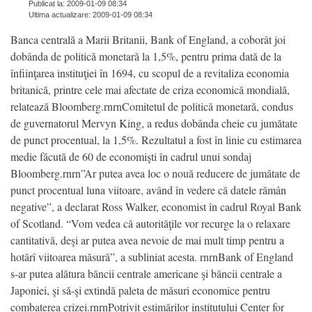
Publicat la: 2009-01-09 08:34
Ultima actualizare: 2009-01-09 08:34
Banca centrală a Marii Britanii, Bank of England, a coborât joi
dobânda de politică monetară la 1,5%, pentru prima dată de la
înfiinţarea instituţiei în 1694, cu scopul de a revitaliza economia
britanică, printre cele mai afectate de criza economică mondială,
relatează Bloomberg.rnrnComitetul de politică monetară, condus
de guvernatorul Mervyn King, a redus dobânda cheie cu jumătate
de punct procentual, la 1,5%. Rezultatul a fost în linie cu estimarea
medie făcută de 60 de economişti în cadrul unui sondaj
Bloomberg.rnrn”Ar putea avea loc o nouă reducere de jumătate de
punct procentual luna viitoare, având în vedere că datele rămân
negative”, a declarat Ross Walker, economist în cadrul Royal Bank
of Scotland. “Vom vedea că autorităţile vor recurge la o relaxare
cantitativă, deşi ar putea avea nevoie de mai mult timp pentru a
hotărî viitoarea măsură”, a subliniat acesta. rnrnBank of England
s-ar putea alătura băncii centrale americane şi băncii centrale a
Japoniei, şi să-şi extindă paleta de măsuri economice pentru
combaterea crizei.rnrnPotrivit estimărilor institutului Center for