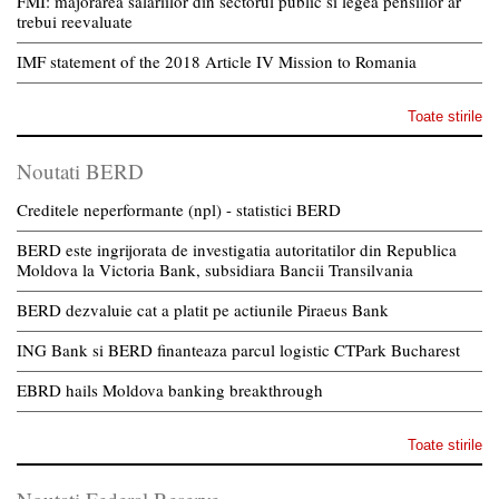
FMI: majorarea salariilor din sectorul public si legea pensiilor ar
trebui reevaluate
IMF statement of the 2018 Article IV Mission to Romania
Toate stirile
Noutati BERD
Creditele neperformante (npl) - statistici BERD
BERD este ingrijorata de investigatia autoritatilor din Republica
Moldova la Victoria Bank, subsidiara Bancii Transilvania
BERD dezvaluie cat a platit pe actiunile Piraeus Bank
ING Bank si BERD finanteaza parcul logistic CTPark Bucharest
EBRD hails Moldova banking breakthrough
Toate stirile