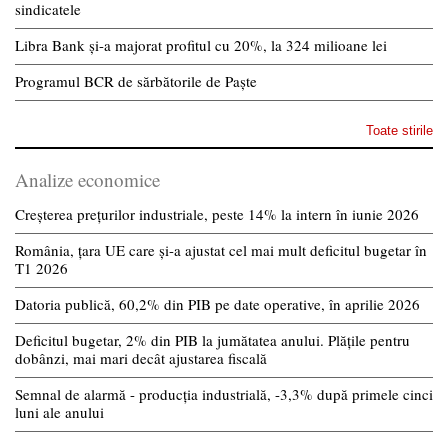
sindicatele
Libra Bank și-a majorat profitul cu 20%, la 324 milioane lei
Programul BCR de sărbătorile de Paște
Toate stirile
Analize economice
Creșterea prețurilor industriale, peste 14% la intern în iunie 2026
România, țara UE care și-a ajustat cel mai mult deficitul bugetar în
T1 2026
Datoria publică, 60,2% din PIB pe date operative, în aprilie 2026
Deficitul bugetar, 2% din PIB la jumătatea anului. Plățile pentru
dobânzi, mai mari decât ajustarea fiscală
Semnal de alarmă - producția industrială, -3,3% după primele cinci
luni ale anului