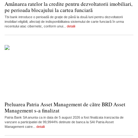
Amânarea ratelor la credite pentru dezvoltatorii imobiliari,
pe perioada blocajului la cartea funciară
Tbi bank introduce o perioadă de grație de până la două luni pentru dezvoltatorii
imobiliari eligibili, afectați de indisponibilitatea sistemului de carte funciară în urma
recentului atac cibernetic, conform unui...
detalii
Preluarea Patria Asset Management de către BRD Asset
Management s-a finalizat
Patria Bank SA anunta ca in data de 5 august 2026 a fost finalizata tranzactia de
vanzare a participatiei de 99,9944% detinute de banca la SAI Patria Asset
Management catre...
detalii