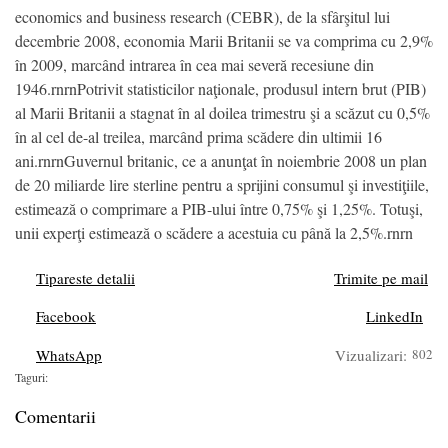
economics and business research (CEBR), de la sfârşitul lui
decembrie 2008, economia Marii Britanii se va comprima cu 2,9%
în 2009, marcând intrarea în cea mai severă recesiune din
1946.rnrnPotrivit statisticilor naţionale, produsul intern brut (PIB)
al Marii Britanii a stagnat în al doilea trimestru şi a scăzut cu 0,5%
în al cel de-al treilea, marcând prima scădere din ultimii 16
ani.rnrnGuvernul britanic, ce a anunţat în noiembrie 2008 un plan
de 20 miliarde lire sterline pentru a sprijini consumul şi investiţiile,
estimează o comprimare a PIB-ului între 0,75% şi 1,25%. Totuşi,
unii experţi estimează o scădere a acestuia cu până la 2,5%.rnrn
Tipareste detalii
Trimite pe mail
Facebook
LinkedIn
WhatsApp
Vizualizari:
802
Taguri:
Comentarii