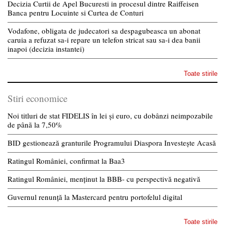
Decizia Curtii de Apel Bucuresti in procesul dintre Raiffeisen
Banca pentru Locuinte si Curtea de Conturi
Vodafone, obligata de judecatori sa despagubeasca un abonat
caruia a refuzat sa-i repare un telefon stricat sau sa-i dea banii
inapoi (decizia instantei)
Toate stirile
Stiri economice
Noi titluri de stat FIDELIS în lei și euro, cu dobânzi neimpozabile
de pânã la 7,50%
BID gestionează granturile Programului Diaspora Investește Acasă
Ratingul României, confirmat la Baa3
Ratingul României, menținut la BBB- cu perspectivă negativă
Guvernul renunță la Mastercard pentru portofelul digital
Toate stirile