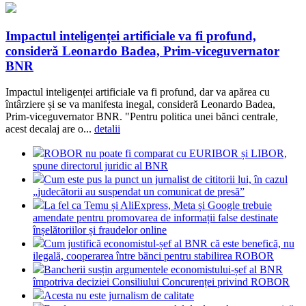
Impactul inteligenței artificiale va fi profund,
consideră Leonardo Badea, Prim-viceguvernator
BNR
Impactul inteligenței artificiale va fi profund, dar va apărea cu
întârziere și se va manifesta inegal, consideră Leonardo Badea,
Prim-viceguvernator BNR. "Pentru politica unei bănci centrale,
acest decalaj are o...
detalii
ROBOR nu poate fi comparat cu EURIBOR și LIBOR,
spune directorul juridic al BNR
Cum este pus la punct un jurnalist de cititorii lui, în cazul
„judecătorii au suspendat un comunicat de presă”
La fel ca Temu și AliExpress, Meta și Google trebuie
amendate pentru promovarea de informații false destinate
înșelătoriilor și fraudelor online
Cum justifică economistul-șef al BNR că este benefică, nu
ilegală, cooperarea între bănci pentru stabilirea ROBOR
Bancherii susțin argumentele economistului-șef al BNR
împotriva deciziei Consiliului Concurenței privind ROBOR
Acesta nu este jurnalism de calitate