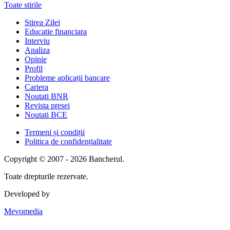
Toate stirile
Stirea Zilei
Educatie financiara
Interviu
Analiza
Opinie
Profil
Probleme aplicații bancare
Cariera
Noutati BNR
Revista presei
Noutati BCE
Termeni și condiții
Politica de confidențialitate
Copyright © 2007 - 2026 Bancherul.
Toate drepturile rezervate.
Developed by
Mevomedia