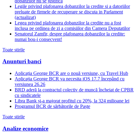
dobanzilor nu se justifica
Legile privind plafonarea dobanzilor la credite si a datoriilor
preluate de firmele de recuperare se discuta in Parlament
(actualizat)
Legea privind plafonarea dobanzilor la credite nu a fost
inclusa pe ordinea de zi a comisiilor din Camera Deputatilor
Senatorul Zamfir, despre plafonarea dobanzilor la credite:
numai bou-i consecvent!
Toate stirile
Anunturi banci
Aplicația George BCR are o nouă versiune, cu Travel Hub
Aplicația George BCR va necesita iOS 17.7 începând cu
versiunea 26.26
BRD aderă la contractul colectiv de muncă încheiat de CPBR
cu sindicatele
Libra Bank și-a majorat profitul cu 20%, la 324 milioane lei
Programul BCR de sărbătorile de Paște
Toate stirile
Analize economice