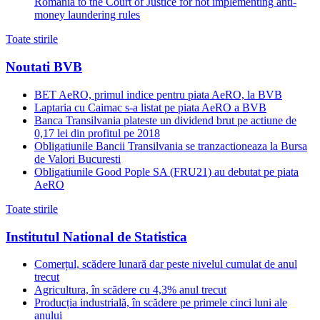
Romania to the Court of Justice for not implementing anti-
money laundering rules
Toate stirile
Noutati BVB
BET AeRO, primul indice pentru piata AeRO, la BVB
Laptaria cu Caimac s-a listat pe piata AeRO a BVB
Banca Transilvania plateste un dividend brut pe actiune de
0,17 lei din profitul pe 2018
Obligatiunile Bancii Transilvania se tranzactioneaza la Bursa
de Valori Bucuresti
Obligatiunile Good Pople SA (FRU21) au debutat pe piata
AeRO
Toate stirile
Institutul National de Statistica
Comerțul, scădere lunară dar peste nivelul cumulat de anul
trecut
Agricultura, în scădere cu 4,3% anul trecut
Producția industrială, în scădere pe primele cinci luni ale
anului