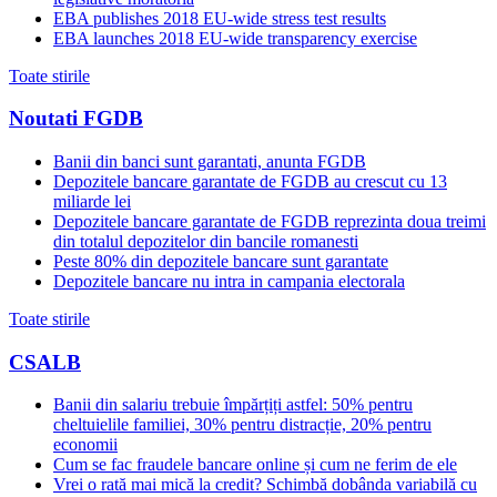
EBA publishes 2018 EU-wide stress test results
EBA launches 2018 EU-wide transparency exercise
Toate stirile
Noutati FGDB
Banii din banci sunt garantati, anunta FGDB
Depozitele bancare garantate de FGDB au crescut cu 13
miliarde lei
Depozitele bancare garantate de FGDB reprezinta doua treimi
din totalul depozitelor din bancile romanesti
Peste 80% din depozitele bancare sunt garantate
Depozitele bancare nu intra in campania electorala
Toate stirile
CSALB
Banii din salariu trebuie împărțiți astfel: 50% pentru
cheltuielile familiei, 30% pentru distracție, 20% pentru
economii
Cum se fac fraudele bancare online și cum ne ferim de ele
Vrei o rată mai mică la credit? Schimbă dobânda variabilă cu