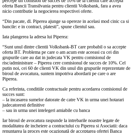
percepe un comision de succes de 10% de la clientii care accepta
oferta Bancii Transilvania pentru clientii Volksbank, fara a avea
nicio contributie la negocierea respectivei oferte.
“Din pacate, dl. Piperea ajunge sa opereze in acelasi mod cinic ca si
bancile: e in contract, platesti”, spune clientul sau.
Iata plangerea la adresa lui Piperea:
“Sunt unul dintre clientii Volksbank-BT care probabil o sa accepte
oferta BT. Problema pe care o am acum este aceeasi cu cei din
grupurile care au dat in judecata VK pentru comisionul de
risc/administrare – Piperea cere comisionul de succes de 10%. Cel
putin noi, cei 60 de clienti VK din unul din grupurile reprezentate de
biroul de avocatura, suntem impotriva abordarii pe care o are
Piperea.
Ca referinta, conditiile contractuale pentru acordarea comisionul de
succes sunt:
– la incasarea sumelor datorate de catre VK in urma unei hotarari
judecatoresti definitive
– sau in urma unei intelegeri amiabile cu banca
Iar biroul de avocatura raspunde la intrebarile noastre legate de
modalitatea de incheiere a contractului cu Piperea si Asociatii: daca
renunțarea la proces este ocazionată de acceptarea ofertei Banca