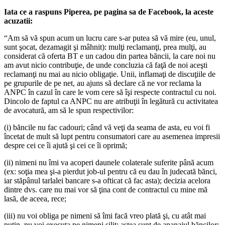
Iata ce a raspuns Piperea, pe pagina sa de Facebook, la aceste
acuzatii:
“Am să vă spun acum un lucru care s-ar putea să vă mire (eu, unul,
sunt şocat, dezamagit şi mâhnit): mulţi reclamanţi, prea mulţi, au
considerat că oferta BT e un cadou din partea băncii, la care noi nu
am avut nicio contribuţie, de unde concluzia că faţă de noi aceşti
reclamanţi nu mai au nicio obligaţie. Unii, inflamaţi de discuţiile de
pe grupurile de pe net, au ajuns să declare că ne vor reclama la
ANPC în cazul în care le vom cere să îşi respecte contractul cu noi.
Dincolo de faptul ca ANPC nu are atribuţii în legătură cu activitatea
de avocatură, am să le spun respectivilor:
(i) băncile nu fac cadouri; când vă veţi da seama de asta, eu voi fi
încetat de mult să lupt pentru consumatori care au asemenea impresii
despre cei ce îi ajută şi cei ce îi oprimă;
(ii) nimeni nu îmi va acoperi daunele colaterale suferite până acum
(ex: soţia mea şi-a pierdut job-ul pentru că eu dau în judecată bănci,
iar stăpânul tarlalei bancare s-a ofticat că fac asta); decizia acelora
dintre dvs. care nu mai vor să ţina cont de contractul cu mine mă
lasă, de aceea, rece;
(iii) nu voi obliga pe nimeni să îmi facă vreo plată şi, cu atât mai
puţin, nu voi executa pe nimeni silit; astea sunt de apanajul băncilor;