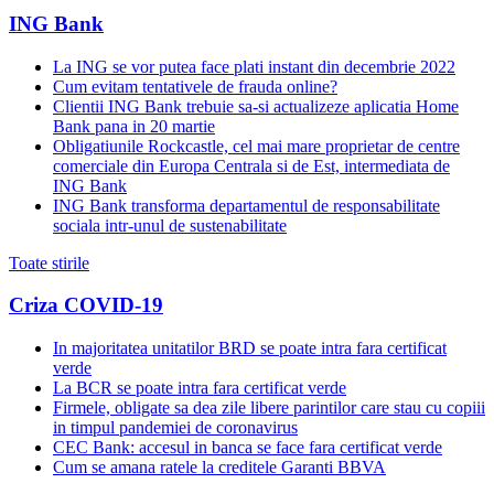
ING Bank
La ING se vor putea face plati instant din decembrie 2022
Cum evitam tentativele de frauda online?
Clientii ING Bank trebuie sa-si actualizeze aplicatia Home
Bank pana in 20 martie
Obligatiunile Rockcastle, cel mai mare proprietar de centre
comerciale din Europa Centrala si de Est, intermediata de
ING Bank
ING Bank transforma departamentul de responsabilitate
sociala intr-unul de sustenabilitate
Toate stirile
Criza COVID-19
In majoritatea unitatilor BRD se poate intra fara certificat
verde
La BCR se poate intra fara certificat verde
Firmele, obligate sa dea zile libere parintilor care stau cu copiii
in timpul pandemiei de coronavirus
CEC Bank: accesul in banca se face fara certificat verde
Cum se amana ratele la creditele Garanti BBVA