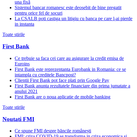
una fixă
Sistemul bancar romanesc este deosebit de bine pregatit
pentru orice fel de socuri
La CSALB poti castiga un litigiu cu banca pe care l-ai pierde
in instanta
Toate stirile
First Bank
Ce trebuie sa faca cei care au asigurare la credit emisa de
Euroins
First Bank este reprezentanta Eurobank in Romania: ce se
intampla cu creditele Bancpost?
Clientii First Bank pot face plati prin Google Pay
First Bank anunta rezultatele financiare din prima jumatate a
anului 2021
First Bank are o noua aplicatie de mobile banking
Toate stirile
Noutati FMI
Ce spune FMI despre băncile românești
FMI: criza COVID-19 se transforma in criza economica si