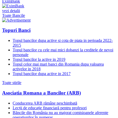
EximBank
vezi detalii
Toate Bancile
Topuri Banci
Topul bancilor dupa active si cota de piata in perioada 2022-
2015
Topul bancilor cu cele mai mici dobanzi la creditele de nevoi
personale
Topul bancilor la active in 2019
Topul celor mai mari banci din Romania dupa valoarea
activelor in 2018
Topul bancilor dupa active in 2017
Toate stirile
Asociatia Romana a Bancilor (ARB)
Conducerea ARB rămâne neschimbată
Lecții de educație financiară pentru profesori
Băncile din România nu au majorat comisioanele aferente
operațiunilor în numerar