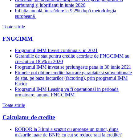
carburanți și lubrifianți în iunie 2026
Inflația anuală, în scădere la 9,2% după metodologia
europeană
Toate stirile
FNGCIMM
Programul IMM Invest continua si in 2021
Garantiile de stat pentru credite acordate de FNGCIMM au
crescut cu 185% in 2020
Programul IMM invest se prelungeste pana in 30 iunie 2021
Firmele pot obtine credite bancare garantate si subventionate
de stat, pe baza facturilor (factoring), prin programul IMM
Factor
Programul IMM Leasing va fi operational in perioada
urmatoare, anunta FNGCIMM
Toate stirile
Calculator de credite
ROBOR la 3 luni a scazut cu aproape un punct, dupa
masurile luate de BNR; cu cat se reduce rata la credite?