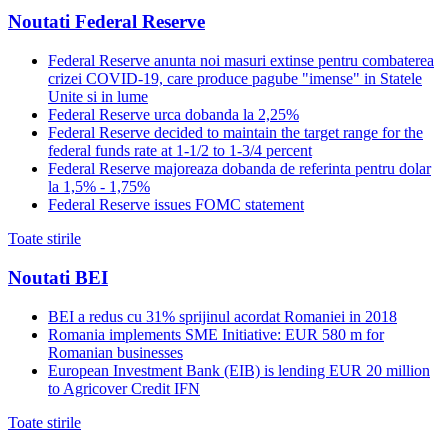
Noutati Federal Reserve
Federal Reserve anunta noi masuri extinse pentru combaterea
crizei COVID-19, care produce pagube "imense" in Statele
Unite si in lume
Federal Reserve urca dobanda la 2,25%
Federal Reserve decided to maintain the target range for the
federal funds rate at 1-1/2 to 1-3/4 percent
Federal Reserve majoreaza dobanda de referinta pentru dolar
la 1,5% - 1,75%
Federal Reserve issues FOMC statement
Toate stirile
Noutati BEI
BEI a redus cu 31% sprijinul acordat Romaniei in 2018
Romania implements SME Initiative: EUR 580 m for
Romanian businesses
European Investment Bank (EIB) is lending EUR 20 million
to Agricover Credit IFN
Toate stirile