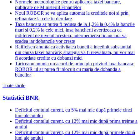
Normele metodologice pentru aplicarea taxei bancare,
publicate de Ministerul Finantelor
Noul ROBOR se va aplica automat la creditele noi si prin
refinantare la cele in derulare
Taxa bancara ar putea fi redusa de la 1,2% la 0,4% la bancile
mari si 0,2% la cele mici, insa bancherii avertizeaza ca
indiferent de nivelul acesteia, intermedierea financiara va
scadea iar dobanzile vor creste
Raiffeisen anunta ca activitatea bancii a incetinit substantial
din cauza taxei bancare; strategia va fi reevaluata, nu vor mai
fi acordate credite cu dobanzi mici
Tariceanu anunta un acord de principiu privind taxa bancara:
ROBOR-ul ar putea fi inlocuit cu marja de dobanda a
bancilor
Toate stirile
Statistici BNR
Deficitul contului curent, cu 5% mai mic după primele cinci
luni ale anului
Deficitul contului curent, cu 12% mai mic după prima treime a
anului
Deficitul contului curent, cu 12% mai mic după primele două
luni ale anului