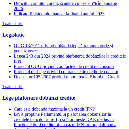
Deficitul contului curent, scădere cu peste 5% în ianuarie
2026
Indicatorii sistemului bancar la finalul anului 2025
Toate stirile
Legislatie
OUG 13/2011 privind dobânda legală remuneratorie și
penalizatoare
Legea 243 din 2024 privind plafonarea dobânzilor la creditele
IFN
Proiectul OUG privind contractele de credit de consum
Proiectul de Lege privind contractele de credit de consum
Decizia nr.105/2007 privind raportarea la Biroul de Credit
Toate stirile
Lege plafonare dobanzi credite
Care este dobanda maxima la un credit IFN?
BNR propune Parlamentului plafonarea dobanzilor la
creditele bancilor intre 1,5 si 4 ori peste DAE medie, in
functie de tipul creditului; in cazul IFN-urilor, plafonarea