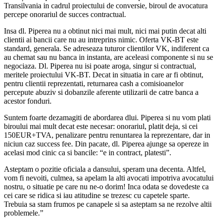
Transilvania in cadrul proiectului de conversie, biroul de avocatura
percepe onorariul de succes contractual.
Insa dl. Piperea nu a obtinut nici mai mult, nici mai putin decat alti
clientii ai bancii care nu au intreprins nimic. Oferta VK-BT este
standard, generala. Se adreseaza tuturor clientilor VK, indiferent ca
au chemat sau nu banca in instanta, are aceleasi componente si nu se
negociaza. Dl. Piperea nu isi poate aroga, singur si contractual,
meritele proiectului VK-BT. Decat in situatia in care ar fi obtinut,
pentru clientii reprezentati, returnarea cash a comisioanelor
percepute abuziv si dobanzile aferente utilizarii de catre banca a
acestor fonduri.
Suntem foarte dezamagiti de abordarea dlui. Piperea si nu vom plati
biroului mai mult decat este necesar: onorariul, platit deja, si cei
150EUR+TVA, penalizare pentru renuntarea la reprezentare, dar in
niciun caz success fee. Din pacate, dl. Piperea ajunge sa opereze in
acelasi mod cinic ca si bancile: “e in contract, platesti”.
Asteptam o pozitie oficiala a dansului, speram una decenta. Altfel,
vom fi nevoiti, culmea, sa apelam la alti avocati impotriva avocatului
nostru, o situatie pe care nu ne-o dorim! Inca odata se dovedeste ca
cei care se ridica si iau atitudine se trezesc cu capetele sparte.
Trebuia sa stam frumos pe canapele si sa asteptam sa ne rezolve altii
problemele.”