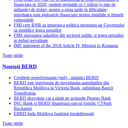
financiara in 2020, suntem pregatiti cu 1 trilion (o mie de
miliarde) de dolari, pentru a ajuta tarile in dificultate;
prioritatea sunt ajutoarele financiare pentru familiile si firmele
vulnerabile
FMI cere BNR sa intareasca politica monetara iar Guvernului
sa modifice legea pensiilor
FMI: majorarea salariilor din sectorul public si legea pensiilor
ar trebui reevaluate
IMF statement of the 2018 Article IV Mission to Romania
Toate stirile
Noutati BERD
Creditele neperformante (npl) - statistici BERD
BERD este ingrijorata de investigatia autoritatilor din
Republica Moldova la Victoria Bank, subsidiara Bancii
Transilvania
BERD dezvaluie cat a platit pe actiunile Piraeus Bank
ING Bank si BERD finanteaza parcul logistic CTPark
Bucharest
EBRD hails Moldova banking breakthrough
Toate stirile