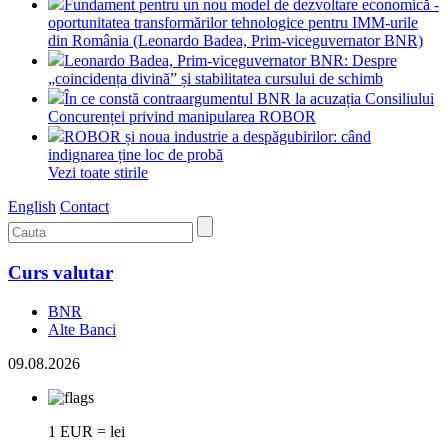
Fundament pentru un nou model de dezvoltare economică -
oportunitatea transformărilor tehnologice pentru IMM-urile
din România (Leonardo Badea, Prim-viceguvernator BNR)
Leonardo Badea, Prim-viceguvernator BNR: Despre
„coincidența divină” și stabilitatea cursului de schimb
În ce constă contraargumentul BNR la acuzația Consiliului
Concurenței privind manipularea ROBOR
ROBOR și noua industrie a despăgubirilor: când
indignarea ține loc de probă
Vezi toate stirile
English
Contact
Curs valutar
BNR
Alte Banci
09.08.2026
1 EUR = lei