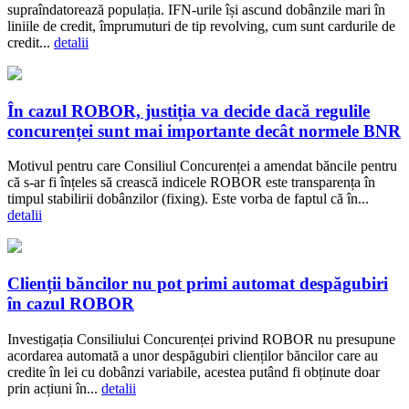
supraîndatorează populația. IFN-urile își ascund dobânzile mari în
liniile de credit, împrumuturi de tip revolving, cum sunt cardurile de
credit...
detalii
În cazul ROBOR, justiția va decide dacă regulile
concurenței sunt mai importante decât normele BNR
Motivul pentru care Consiliul Concurenței a amendat băncile pentru
că s-ar fi înțeles să crească indicele ROBOR este transparența în
timpul stabilirii dobânzilor (fixing). Este vorba de faptul că în...
detalii
Clienții băncilor nu pot primi automat despăgubiri
în cazul ROBOR
Investigația Consiliului Concurenței privind ROBOR nu presupune
acordarea automată a unor despăgubiri clienților băncilor care au
credite în lei cu dobânzi variabile, acestea putând fi obținute doar
prin acțiuni în...
detalii