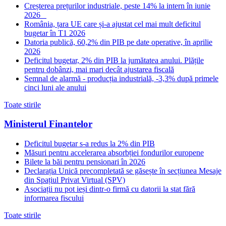
Creșterea prețurilor industriale, peste 14% la intern în iunie
2026
România, țara UE care și-a ajustat cel mai mult deficitul
bugetar în T1 2026
Datoria publică, 60,2% din PIB pe date operative, în aprilie
2026
Deficitul bugetar, 2% din PIB la jumătatea anului. Plățile
pentru dobânzi, mai mari decât ajustarea fiscală
Semnal de alarmă - producția industrială, -3,3% după primele
cinci luni ale anului
Toate stirile
Ministerul Finantelor
Deficitul bugetar s-a redus la 2% din PIB
Măsuri pentru accelerarea absorbției fondurilor europene
Bilete la băi pentru pensionari în 2026
Declarația Unică precompletată se găsește în secțiunea Mesaje
din Spațiul Privat Virtual (SPV)
Asociații nu pot ieși dintr-o firmă cu datorii la stat fără
informarea fiscului
Toate stirile