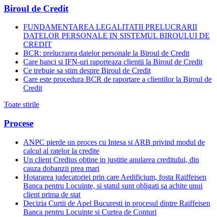
Biroul de Credit
FUNDAMENTAREA LEGALITATII PRELUCRARII
DATELOR PERSONALE IN SISTEMUL BIROULUI DE
CREDIT
BCR: prelucrarea datelor personale la Biroul de Credit
Care banci si IFN-uri raporteaza clientii la Biroul de Credit
Ce trebuie sa stim despre Biroul de Credit
Care este procedura BCR de raportare a clientilor la Biroul de
Credit
Toate stirile
Procese
ANPC pierde un proces cu Intesa si ARB privind modul de
calcul al ratelor la credite
Un client Credius obtine in justitie anularea creditului, din
cauza dobanzii prea mari
Hotararea judecatoriei prin care Aedificium, fosta Raiffeisen
Banca pentru Locuinte, si statul sunt obligati sa achite unui
client prima de stat
Decizia Curtii de Apel Bucuresti in procesul dintre Raiffeisen
Banca pentru Locuinte si Curtea de Conturi