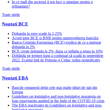
In ce mall din sectorul 4 pot face o simulare pentru o
refinantare?
Toate stirile
Noutati BCE
Dobanda la euro scade la 2,25%
Acord intre BCE si BNR pentru supravegherea bancilor
Banca Centrala Europeana (BCE) explica de ce a majorat
dobanda la 2%
BCE creste dobanda la 2%, dupa ce inflatia a ajuns la 10%
Dobânda pe termen lung a continuat să scadă in septembrie
2022. Ecartul față de Polonia și Cehia, redus semnificativ
Toate stirile
Noutati EBA
Bancile romanesti detin cele mai multe titluri de stat din
Europa
Guidelines on legislative and non-legislative moratoria on
loan repayments applied in the light of the COVID-19 crisis
The EBA reactivates its Guidelines on legislative and non-
legislative moratoria