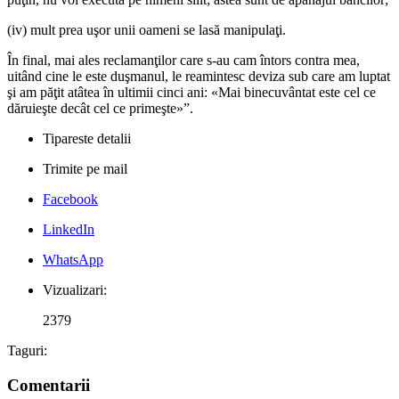
(iv) mult prea uşor unii oameni se lasă manipulaţi.
În final, mai ales reclamanţilor care s-au cam întors contra mea,
uitând cine le este duşmanul, le reamintesc deviza sub care am luptat
şi am păţit atâtea în ultimii cinci ani: «Mai binecuvântat este cel ce
dăruieşte decât cel ce primeşte»”.
Tipareste detalii
Trimite pe mail
Facebook
LinkedIn
WhatsApp
Vizualizari:
2379
Taguri:
Comentarii