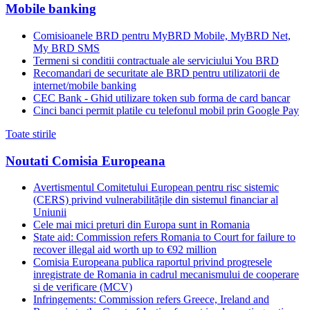
Mobile banking
Comisioanele BRD pentru MyBRD Mobile, MyBRD Net,
My BRD SMS
Termeni si conditii contractuale ale serviciului You BRD
Recomandari de securitate ale BRD pentru utilizatorii de
internet/mobile banking
CEC Bank - Ghid utilizare token sub forma de card bancar
Cinci banci permit platile cu telefonul mobil prin Google Pay
Toate stirile
Noutati Comisia Europeana
Avertismentul Comitetului European pentru risc sistemic
(CERS) privind vulnerabilitățile din sistemul financiar al
Uniunii
Cele mai mici preturi din Europa sunt in Romania
State aid: Commission refers Romania to Court for failure to
recover illegal aid worth up to €92 million
Comisia Europeana publica raportul privind progresele
inregistrate de Romania in cadrul mecanismului de cooperare
si de verificare (MCV)
Infringements: Commission refers Greece, Ireland and