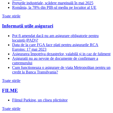
Prețurile industriale, scădere marginală în mai 2025
România, la 78% din PIB-ul mediu pe locuitor al UE
Toate stirile
Informatii utile asigurari
Pot fi amendat dacă nu am asigurare obligatorie pentru
locuință (PAD)?
Data de la care FGA face plati pentru asigurarile RCA
Euroins: 17 mai 2023
Asigurarea împotriva dezastrelor, valabilă și in caz de faliment
Asiguratii nu au nevoie de documente de confirmare a
cutremurului
Cum functioneaza o asigurare de viata Metropolitan pentru un
credit la Banca Transilvania?
Toate stirile
FILME
Filmul Parking, un cliseu plictisitor
Toate stirile