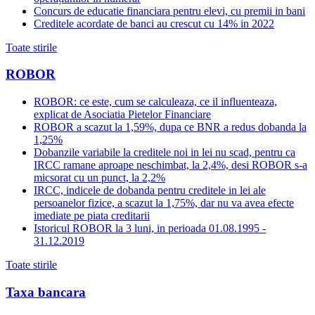
Concurs de educatie financiara pentru elevi, cu premii in bani
Creditele acordate de banci au crescut cu 14% in 2022
Toate stirile
ROBOR
ROBOR: ce este, cum se calculeaza, ce il influenteaza,
explicat de Asociatia Pietelor Financiare
ROBOR a scazut la 1,59%, dupa ce BNR a redus dobanda la
1,25%
Dobanzile variabile la creditele noi in lei nu scad, pentru ca
IRCC ramane aproape neschimbat, la 2,4%, desi ROBOR s-a
micsorat cu un punct, la 2,2%
IRCC, indicele de dobanda pentru creditele in lei ale
persoanelor fizice, a scazut la 1,75%, dar nu va avea efecte
imediate pe piata creditarii
Istoricul ROBOR la 3 luni, in perioada 01.08.1995 -
31.12.2019
Toate stirile
Taxa bancara