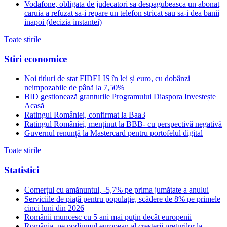
Vodafone, obligata de judecatori sa despagubeasca un abonat
caruia a refuzat sa-i repare un telefon stricat sau sa-i dea banii
inapoi (decizia instantei)
Toate stirile
Stiri economice
Noi titluri de stat FIDELIS în lei și euro, cu dobânzi
neimpozabile de pânã la 7,50%
BID gestionează granturile Programului Diaspora Investește
Acasă
Ratingul României, confirmat la Baa3
Ratingul României, menținut la BBB- cu perspectivă negativă
Guvernul renunță la Mastercard pentru portofelul digital
Toate stirile
Statistici
Comerțul cu amănuntul, -5,7% pe prima jumătate a anului
Serviciile de piață pentru populație, scădere de 8% pe primele
cinci luni din 2026
Românii muncesc cu 5 ani mai puțin decât europenii
România, pe podiumul european al creșterii prețurilor la