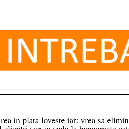
rea in plata loveste iar: vrea sa elim
 clientii vor sa vada la bancomate cat