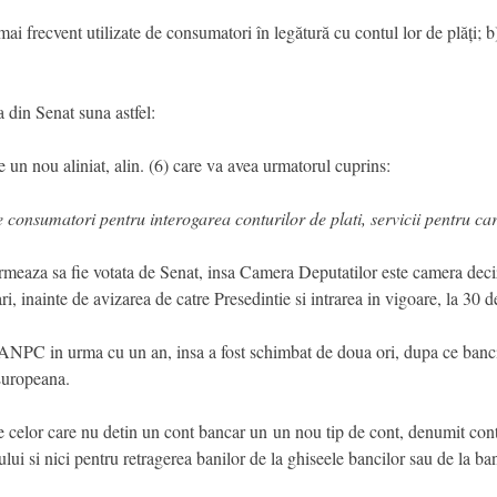
l mai frecvent utilizate de consumatori în legătură cu contul lor de plăți;
din Senat suna astfel:
e un nou aliniat, alin. (6) care va avea urmatorul cuprins:
 de consumatori pentru interogarea conturilor de plati, servicii pentru 
aza sa fie votata de Senat, insa Camera Deputatilor este camera decizi
ri, inainte de avizarea de catre Presedintie si intrarea in vigoare, la 30 
de ANPC in urma cu un an, insa a fost schimbat de doua ori, dupa ce banci
 Europeana.
 celor care nu detin un cont bancar un un nou tip de cont, denumit cont
ui si nici pentru retragerea banilor de la ghiseele bancilor sau de la banc