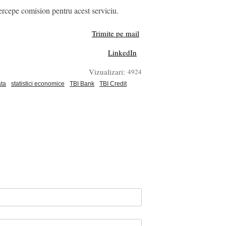
ercepe comision pentru acest serviciu.
Trimite pe mail
LinkedIn
Vizualizari:
4924
ata
statistici economice
TBI Bank
TBI Credit