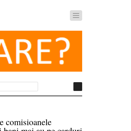
ine comisioanele
i bani mai au pe carduri