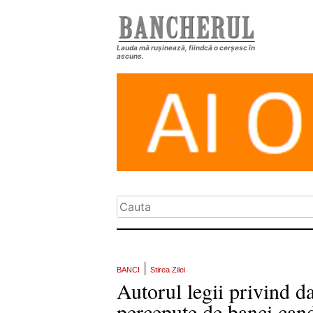
Lauda mă rușinează, fiindcă o cerșesc în
ascuns.
|
BANCI
Stirea Zilei
Autorul legii privind da
percepute de banci cand