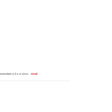
amendate și li s-a cerut...
detalii