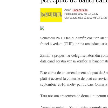
Autor:
Bancherul.ro
Publicat la: 2017-06-14 23:27
Ultima actualizare: 2017-06-14 23:27
Senatorul PNL Daniel Zamfir, coautor, alaturi 
franci elvetieni (CHF), prima amendata iar a 
Zamfir a propus, iar colegii senatori din comi
data cand acestia vor sa verifice la bancomate
Este vorba de un amendament adoptat de Se
plati si accesul la conturile de plati cu serv
septembrie 2016, motiv pentru care Comisia 
Tara noastra are termen de doua luni pentru ad
Amendamentul lui Zamfir este o completare a a