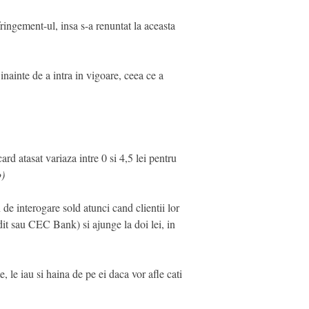
ringement-ul, insa s-a renuntat la aceasta
inainte de a intra in vigoare, ceea ce a
d atasat variaza intre 0 si 4,5 lei pentru
o)
interogare sold atunci cand clientii lor
dit sau CEC Bank) si ajunge la doi lei, in
le iau si haina de pe ei daca vor afle cati