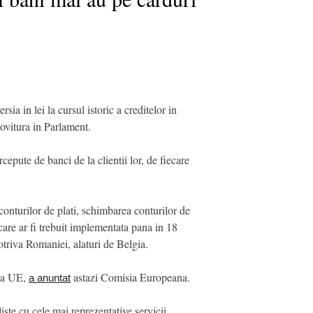
a in lei la cursul istoric a creditelor in
lovitura in Parlament.
epute de banci de la clientii lor, de fiecare
onturilor de plati, schimbarea conturilor de
 care ar fi trebuit implementata pana in 18
triva Romaniei, alaturi de Belgia.
e a UE,
astazi Comisia Europeana.
a anuntat
ste cu cele mai reprezentative servicii