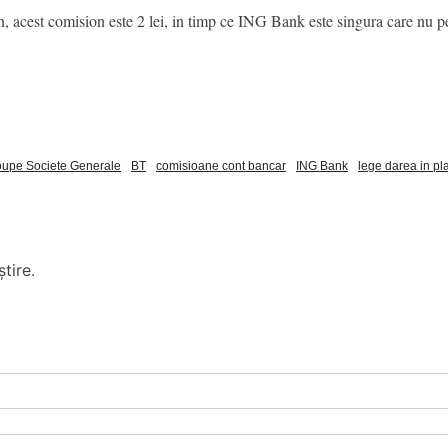
, acest comision este 2 lei, in timp ce ING Bank este singura care nu p
upe Societe Generale
BT
comisioane cont bancar
ING Bank
lege darea in pl
tire.