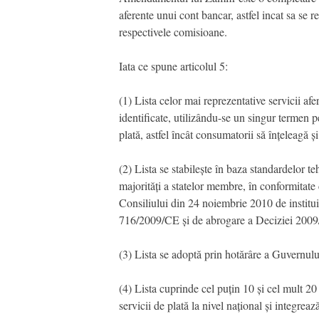
aferente unui cont bancar, astfel incat sa se 
respectivele comisioane.
Iata ce spune articolul 5:
(1) Lista celor mai reprezentative servicii afe
identificate, utilizându-se un singur termen pe
plată, astfel încât consumatorii să înțeleagă
(2) Lista se stabilește în baza standardelor
majorități a statelor membre, în conformitat
Consiliului din 24 noiembrie 2010 de institu
716/2009/CE și de abrogare a Deciziei 2009
(3) Lista se adoptă prin hotărâre a Guvernul
(4) Lista cuprinde cel puțin 10 și cel mult 20 
servicii de plată la nivel național și integre