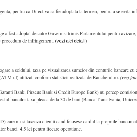
nta, pentru ca Directiva sa fie adoptata la termen, pentru a se evita inf
ege a fost adoptat de catre Guvern si trimis Parlamentului pentru avizare, 
 procedura de infringement. (
)
vezi aici detalii
are a soldului, taxa pe vizualizarea sumelor din conturile bancare cu car
(ATM-ul) utilizat, conform statisticii realizata de Bancherul.ro.
(vezi fot
anti Bank, Piraeus Bank si Credit Europe Bank) nu percep comision de 
 restul bancilor taxa pleaca de la 30 de bani (Banca Transilvania, Unicre
care nu-si taxeaza clientii cand folosesc cardul la propriile bancomate, 
or banci: 4,5 lei pentru fiecare operatiune.