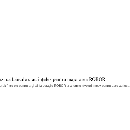
ezi că băncile s-au înțeles pentru majorarea ROBOR
it între ele pentru a-și alinia cotațiile ROBOR la anumite niveluri, motiv pentru care au fost 