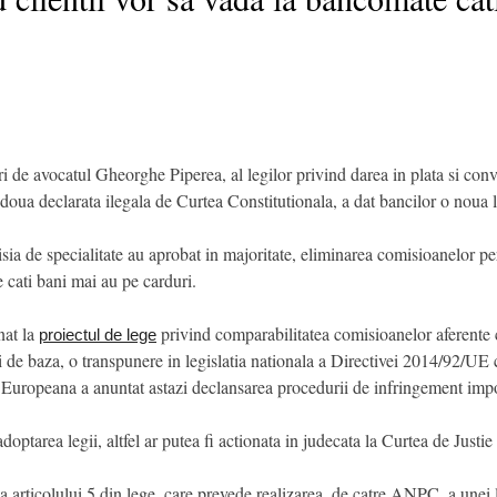
de avocatul Gheorghe Piperea, al legilor privind darea in plata si conversi
doua declarata ilegala de Curtea Constitutionala, a dat bancilor o noua 
sia de specialitate au aprobat in majoritate, eliminarea comisioanelor perc
 cati bani mai au pe carduri.
nat la
privind comparabilitatea comisioanelor aferente c
proiectul de lege
icii de baza, o transpunere in legislatia nationala a Directivei 2014/92/UE
Europeana a anuntat astazi declansarea procedurii de infringement impo
optarea legii, altfel ar putea fi actionata in judecata la Curtea de Justi
rticolului 5 din lege, care prevede realizarea, de catre ANPC, a unei li