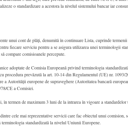
realizeze o standardizare a acestora la nivelul sistemului bancar iar cons
rente unui cont de plăți, denumită în continuare Lista, cuprinde termenii și
ntru fiecare serviciu pentru a se asigura utilizarea unei terminologii stan
 și să compare comisioanele percepute.
 tehnice adoptate de Comisia Europeană privind terminologia standardizat
e cu procedura prevăzută la art. 10-14 din Regulamentul (UE) nr. 1093/
ire a Autorității europene de supraveghere (Autoritatea bancară european
/78/CE a Comisiei.
ui, în termen de maximum 3 luni de la intrarea în vigoare a standardelo
dintre cele mai reprezentative servicii care fac obiectul unui comision, se
ază terminologia standardizată la nivelul Uniunii Europene.