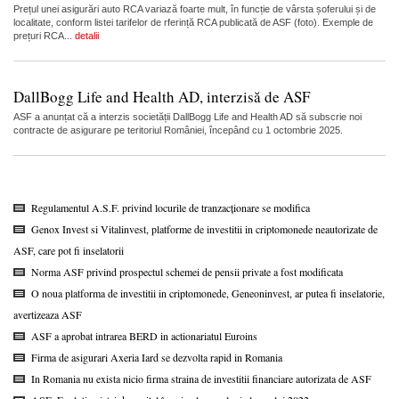
Prețul unei asigurări auto RCA variază foarte mult, în funcție de vârsta șoferului și de
localitate, conform listei tarifelor de rferință RCA publicată de ASF (foto). Exemple de
prețuri RCA...
detalii
DallBogg Life and Health AD, interzisă de ASF
ASF a anunțat că a interzis societății DallBogg Life and Health AD să subscrie noi
contracte de asigurare pe teritoriul României, începând cu 1 octombrie 2025.
Regulamentul A.S.F. privind locurile de tranzacționare se modifica
Genox Invest si Vitalinvest, platforme de investitii in criptomonede neautorizate de
ASF, care pot fi inselatorii
Norma ASF privind prospectul schemei de pensii private a fost modificata
O noua platforma de investitii in criptomonede, Geneoninvest, ar putea fi inselatorie,
avertizeaza ASF
ASF a aprobat intrarea BERD in actionariatul Euroins
Firma de asigurari Axeria Iard se dezvolta rapid in Romania
In Romania nu exista nicio firma straina de investitii financiare autorizata de ASF