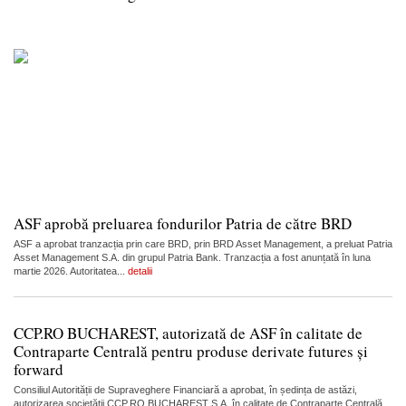
ASF aprobă preluarea fondurilor Patria de către BRD
ASF a aprobat tranzacția prin care BRD, prin BRD Asset Management, a preluat Patria
Asset Management S.A. din grupul Patria Bank. Tranzacția a fost anunțată în luna
martie 2026. Autoritatea...
detalii
CCP.RO BUCHAREST, autorizată de ASF în calitate de
Contraparte Centrală pentru produse derivate futures și
forward
Consiliul Autorității de Supraveghere Financiară a aprobat, în ședința de astăzi,
autorizarea societății CCP.RO BUCHAREST S.A. în calitate de Contraparte Centrală,