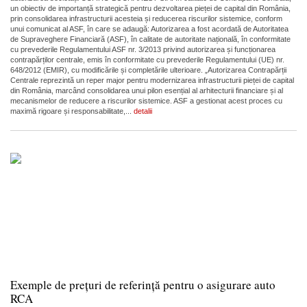
un obiectiv de importanță strategică pentru dezvoltarea pieței de capital din România,
prin consolidarea infrastructurii acesteia și reducerea riscurilor sistemice, conform
unui comunicat al ASF, în care se adaugă: Autorizarea a fost acordată de Autoritatea
de Supraveghere Financiară (ASF), în calitate de autoritate națională, în conformitate
cu prevederile Regulamentului ASF nr. 3/2013 privind autorizarea și funcționarea
contrapărților centrale, emis în conformitate cu prevederile Regulamentului (UE) nr.
648/2012 (EMIR), cu modificările și completările ulterioare. „Autorizarea Contrapărții
Centrale reprezintă un reper major pentru modernizarea infrastructurii pieței de capital
din România, marcând consolidarea unui pilon esențial al arhitecturii financiare și al
mecanismelor de reducere a riscurilor sistemice. ASF a gestionat acest proces cu
maximă rigoare și responsabilitate,...
detalii
Exemple de prețuri de referință pentru o asigurare auto
RCA