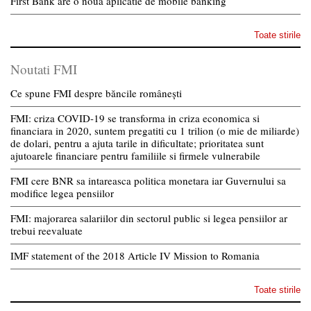
First Bank are o noua aplicatie de mobile banking
Toate stirile
Noutati FMI
Ce spune FMI despre băncile românești
FMI: criza COVID-19 se transforma in criza economica si
financiara in 2020, suntem pregatiti cu 1 trilion (o mie de miliarde)
de dolari, pentru a ajuta tarile in dificultate; prioritatea sunt
ajutoarele financiare pentru familiile si firmele vulnerabile
FMI cere BNR sa intareasca politica monetara iar Guvernului sa
modifice legea pensiilor
FMI: majorarea salariilor din sectorul public si legea pensiilor ar
trebui reevaluate
IMF statement of the 2018 Article IV Mission to Romania
Toate stirile