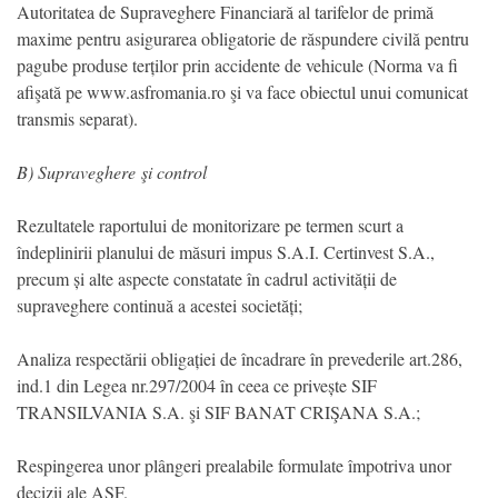
Autoritatea de Supraveghere Financiară al tarifelor de primă
maxime pentru asigurarea obligatorie de răspundere civilă pentru
pagube produse terților prin accidente de vehicule (Norma va fi
afişată pe www.asfromania.ro şi va face obiectul unui comunicat
transmis separat).
B) Supraveghere şi control
Rezultatele raportului de monitorizare pe termen scurt a
îndeplinirii planului de măsuri impus S.A.I. Certinvest S.A.,
precum și alte aspecte constatate în cadrul activității de
supraveghere continuă a acestei societăți;
Analiza respectării obligației de încadrare în prevederile art.286,
ind.1 din Legea nr.297/2004 în ceea ce privește SIF
TRANSILVANIA S.A. şi SIF BANAT CRIŞANA S.A.;
Respingerea unor plângeri prealabile formulate împotriva unor
decizii ale ASF.