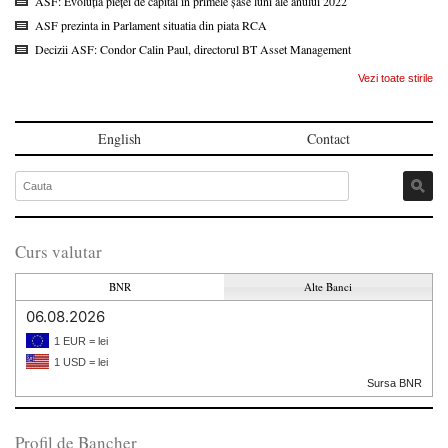
ASF: Evoluția pieței de capital în primele șase luni ale anului 2022
ASF prezinta in Parlament situatia din piata RCA
Decizii ASF: Condor Calin Paul, directorul BT Asset Management
Vezi toate stirile
English
Contact
Curs valutar
BNR
Alte Banci
06.08.2026
1 EUR = lei
1 USD = lei
Sursa BNR
Profil de Bancher