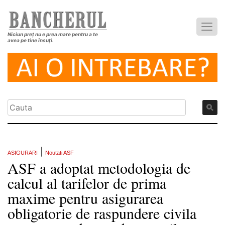
Niciun preț nu e prea mare pentru a te
avea pe tine însuți.
|
ASIGURARI
Noutati ASF
ASF a adoptat metodologia de
calcul al tarifelor de prima
maxime pentru asigurarea
obligatorie de raspundere civila