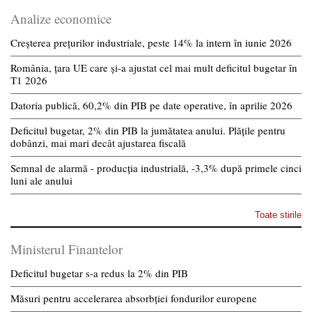
Analize economice
Creșterea prețurilor industriale, peste 14% la intern în iunie 2026
România, țara UE care și-a ajustat cel mai mult deficitul bugetar în
T1 2026
Datoria publică, 60,2% din PIB pe date operative, în aprilie 2026
Deficitul bugetar, 2% din PIB la jumătatea anului. Plățile pentru
dobânzi, mai mari decât ajustarea fiscală
Semnal de alarmă - producția industrială, -3,3% după primele cinci
luni ale anului
Toate stirile
Ministerul Finantelor
Deficitul bugetar s-a redus la 2% din PIB
Măsuri pentru accelerarea absorbției fondurilor europene