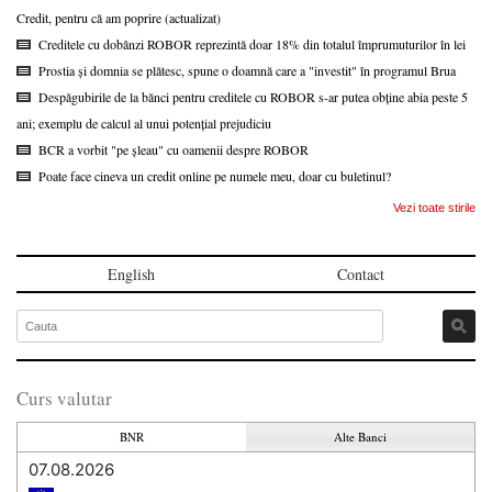
Credit, pentru că am poprire (actualizat)
Creditele cu dobânzi ROBOR reprezintă doar 18% din totalul împrumuturilor în lei
Prostia și domnia se plătesc, spune o doamnă care a "investit" în programul Brua
Despăgubirile de la bănci pentru creditele cu ROBOR s-ar putea obține abia peste 5
ani; exemplu de calcul al unui potențial prejudiciu
BCR a vorbit "pe șleau" cu oamenii despre ROBOR
Poate face cineva un credit online pe numele meu, doar cu buletinul?
Vezi toate stirile
English
Contact
Curs valutar
BNR
Alte Banci
07.08.2026