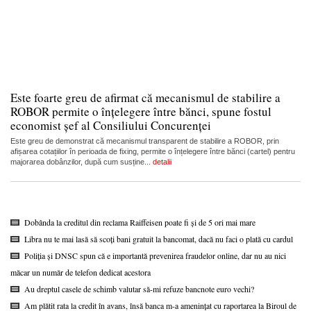
Este foarte greu de afirmat că mecanismul de stabilire a
ROBOR permite o înțelegere între bănci, spune fostul
economist șef al Consiliului Concurenței
Este greu de demonstrat că mecanismul transparent de stabilire a ROBOR, prin
afișarea cotațiilor în perioada de fixing, permite o înțelegere între bănci (cartel) pentru
majorarea dobânzilor, după cum susține...
detalii
Dobânda la creditul din reclama Raiffeisen poate fi și de 5 ori mai mare
Libra nu te mai lasă să scoți bani gratuit la bancomat, dacă nu faci o plată cu cardul
Poliția și DNSC spun că e importantă prevenirea fraudelor online, dar nu au nici
măcar un număr de telefon dedicat acestora
Au dreptul casele de schimb valutar să-mi refuze bancnote euro vechi?
Am plătit rata la credit în avans, însă banca m-a amenințat cu raportarea la Biroul de