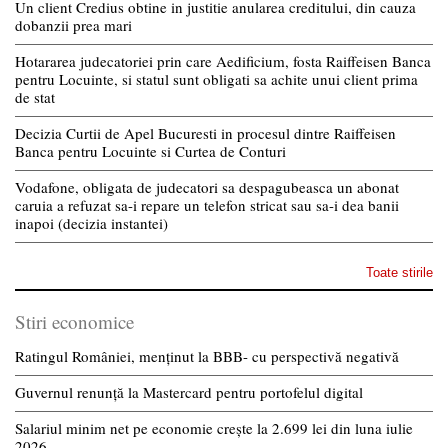
Un client Credius obtine in justitie anularea creditului, din cauza
dobanzii prea mari
Hotararea judecatoriei prin care Aedificium, fosta Raiffeisen Banca
pentru Locuinte, si statul sunt obligati sa achite unui client prima
de stat
Decizia Curtii de Apel Bucuresti in procesul dintre Raiffeisen
Banca pentru Locuinte si Curtea de Conturi
Vodafone, obligata de judecatori sa despagubeasca un abonat
caruia a refuzat sa-i repare un telefon stricat sau sa-i dea banii
inapoi (decizia instantei)
Toate stirile
Stiri economice
Ratingul României, menținut la BBB- cu perspectivă negativă
Guvernul renunță la Mastercard pentru portofelul digital
Salariul minim net pe economie crește la 2.699 lei din luna iulie
2026