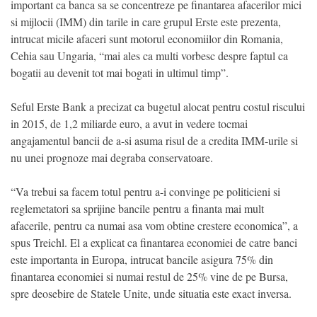
important ca banca sa se concentreze pe finantarea afacerilor mici
si mijlocii (IMM) din tarile in care grupul Erste este prezenta,
intrucat micile afaceri sunt motorul economiilor din Romania,
Cehia sau Ungaria, “mai ales ca multi vorbesc despre faptul ca
bogatii au devenit tot mai bogati in ultimul timp”.
Seful Erste Bank a precizat ca bugetul alocat pentru costul riscului
in 2015, de 1,2 miliarde euro, a avut in vedere tocmai
angajamentul bancii de a-si asuma risul de a credita IMM-urile si
nu unei prognoze mai degraba conservatoare.
“Va trebui sa facem totul pentru a-i convinge pe politicieni si
reglemetatori sa sprijine bancile pentru a finanta mai mult
afacerile, pentru ca numai asa vom obtine crestere economica”, a
spus Treichl. El a explicat ca finantarea economiei de catre banci
este importanta in Europa, intrucat bancile asigura 75% din
finantarea economiei si numai restul de 25% vine de pe Bursa,
spre deosebire de Statele Unite, unde situatia este exact inversa.