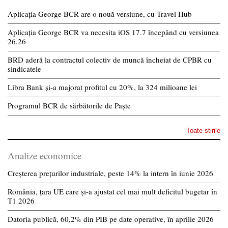
Aplicația George BCR are o nouă versiune, cu Travel Hub
Aplicația George BCR va necesita iOS 17.7 începând cu versiunea
26.26
BRD aderă la contractul colectiv de muncă încheiat de CPBR cu
sindicatele
Libra Bank și-a majorat profitul cu 20%, la 324 milioane lei
Programul BCR de sărbătorile de Paște
Toate stirile
Analize economice
Creșterea prețurilor industriale, peste 14% la intern în iunie 2026
România, țara UE care și-a ajustat cel mai mult deficitul bugetar în
T1 2026
Datoria publică, 60,2% din PIB pe date operative, în aprilie 2026