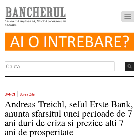
Lauda mă rușinează, fiindcă o cerșesc în
ascuns.
|
BANCI
Stirea Zilei
Andreas Treichl, seful Erste Bank,
anunta sfarsitul unei perioade de 7
ani duri de criza si prezice alti 7
ani de prosperitate