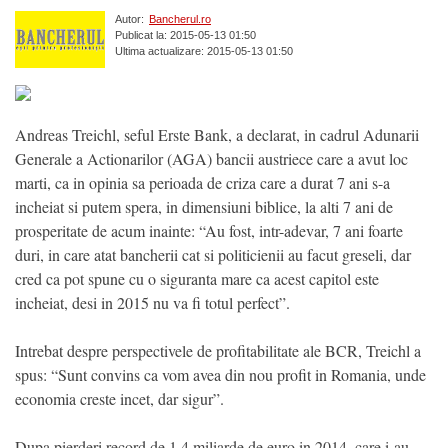
Autor:
Bancherul.ro
Publicat la: 2015-05-13 01:50
Ultima actualizare: 2015-05-13 01:50
Andreas Treichl, seful Erste Bank, a declarat, in cadrul Adunarii
Generale a Actionarilor (AGA) bancii austriece care a avut loc
marti, ca in opinia sa perioada de criza care a durat 7 ani s-a
incheiat si putem spera, in dimensiuni biblice, la alti 7 ani de
prosperitate de acum inainte: “Au fost, intr-adevar, 7 ani foarte
duri, in care atat bancherii cat si politicienii au facut greseli, dar
cred ca pot spune cu o siguranta mare ca acest capitol este
incheiat, desi in 2015 nu va fi totul perfect”.
Intrebat despre perspectivele de profitabilitate ale BCR, Treichl a
spus: “Sunt convins ca vom avea din nou profit in Romania, unde
economia creste incet, dar sigur”.
Dupa pierderi record de 1,4 miliarde de euro in 2014, care i-au