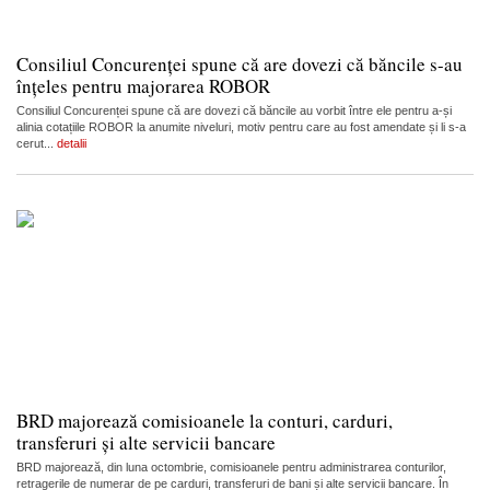
Consiliul Concurenței spune că are dovezi că băncile s-au
înțeles pentru majorarea ROBOR
Consiliul Concurenței spune că are dovezi că băncile au vorbit între ele pentru a-și
alinia cotațiile ROBOR la anumite niveluri, motiv pentru care au fost amendate și li s-a
cerut...
detalii
BRD majorează comisioanele la conturi, carduri,
transferuri și alte servicii bancare
BRD majorează, din luna octombrie, comisioanele pentru administrarea conturilor,
retragerile de numerar de pe carduri, transferuri de bani și alte servicii bancare. În