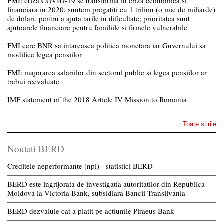
FMI: criza COVID-19 se transforma in criza economica si
financiara in 2020, suntem pregatiti cu 1 trilion (o mie de miliarde)
de dolari, pentru a ajuta tarile in dificultate; prioritatea sunt
ajutoarele financiare pentru familiile si firmele vulnerabile
FMI cere BNR sa intareasca politica monetara iar Guvernului sa
modifice legea pensiilor
FMI: majorarea salariilor din sectorul public si legea pensiilor ar
trebui reevaluate
IMF statement of the 2018 Article IV Mission to Romania
Toate stirile
Noutati BERD
Creditele neperformante (npl) - statistici BERD
BERD este ingrijorata de investigatia autoritatilor din Republica
Moldova la Victoria Bank, subsidiara Bancii Transilvania
BERD dezvaluie cat a platit pe actiunile Piraeus Bank