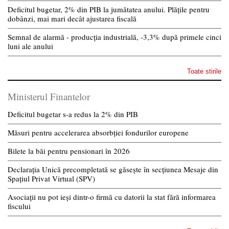
Deficitul bugetar, 2% din PIB la jumătatea anului. Plățile pentru
dobânzi, mai mari decât ajustarea fiscală
Semnal de alarmă - producția industrială, -3,3% după primele cinci
luni ale anului
Toate stirile
Ministerul Finantelor
Deficitul bugetar s-a redus la 2% din PIB
Măsuri pentru accelerarea absorbției fondurilor europene
Bilete la băi pentru pensionari în 2026
Declarația Unică precompletată se găsește în secțiunea Mesaje din
Spațiul Privat Virtual (SPV)
Asociații nu pot ieși dintr-o firmă cu datorii la stat fără informarea
fiscului