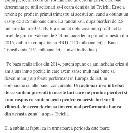
determinat pe unii actionari sa-i ceara demisia lui Treichl, Erste a
revenit pe profit in primul trimestru al acestui an, cand a obtinut un
castig de 226 milioane euro. La randul sau, dupa pierderi de 2,8
miliarde lei in 2014, BCR a anuntat obtinerea unui profit net la
nivel de grup in valoare de 344 milioane lei in primul trimestru din
2015, dublu in compartie cu BRD (140 milioane lei) si Banca
Transilvania (151 milioane lei, la nivel individual).
“Pe baza realizarilor din 2014, putem spune ca am incheiat criza si
am ajuns intr-o pozitie in care avem sanse mult mai bune sa
devenim un grup foarte performant in Europa de Est, in
Un actionar m-a intrebat
comparatie cu alte banci concurente.
de ce suntem prezenti in aceste tari care ne produc pierderi si
i-am raspus ca suntem acolo pentru ca aceste tari vor fi
viitorul, de aceea dorim sa fim cea mai performanta banca
din aceasta zona
”, a spus Treichl.
El a subliniat faptul ca in urmatoarea perioada este foarte