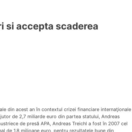
ri si accepta scaderea
ale din acest an în contextul crizei financiare internaţionale
utor de 2,7 miliarde euro din partea statului, Andreas
ei austriece de presă APA, Andreas Treichl a fost în 2007 cel
nal de 1,8 milioane euro, pentru rezultatele bune din