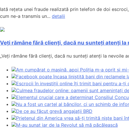
Iată rețeta unei fraude realizată prin telefon de doi escroc
cum ne-a transmis un...
detalii
Veți rămâne fără clienți, dacă nu sunteți atenți la
„Veți rămâne fără clienți, dacă nu sunteți atenți la nevoile 
Am cumpărat o mașină, apoi Poliția m-a oprit și mi-
Facebook poate încasa liniștită bani din reclamele
Escrocii în investiții online îți trimit bani pentru a-ț
Culmea fraudelor online: oamenii sunt amenințați de
Elementul crucial care a determinat Consiliul Concu
Nu a fost un cartel al băncilor, ci un schimb de inf
De ce au făcut grevă angajații BRD
Prietenul din America vrea să-ți trimită niște bani î
M-au sunat iar de la Revolut să mă păcălească