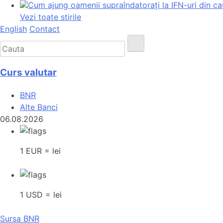
Cum ajung oamenii supraîndatorați la IFN-uri din ca
Vezi toate stirile
English
Contact
Curs valutar
BNR
Alte Banci
06.08.2026
1 EUR = lei
1 USD = lei
Sursa BNR