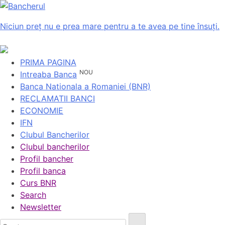
Niciun preț nu e prea mare pentru a te avea pe tine însuți.
PRIMA PAGINA
NOU
Intreaba Banca
Banca Nationala a Romaniei (BNR)
RECLAMATII BANCI
ECONOMIE
IFN
Clubul Bancherilor
Clubul bancherilor
Profil bancher
Profil banca
Curs BNR
Search
Newsletter