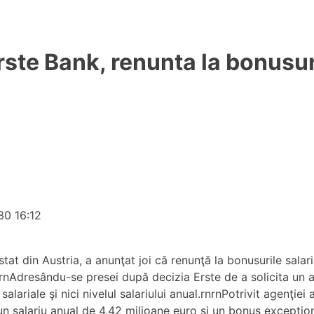
Erste Bank, renunta la bonusu
30 16:12
at din Austria, a anunţat joi că renunţă la bonusurile salari
rnAdresându-se presei după decizia Erste de a solicita un aj
 salariale şi nici nivelul salariului anual.rnrnPotrivit agenţi
 un salariu anual de 4,42 milioane euro şi un bonus excepţio