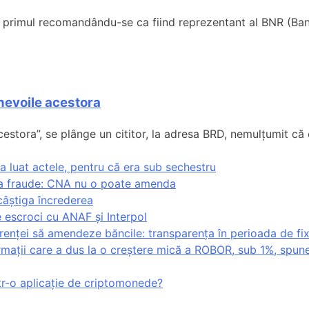
i, primul recomandându-se ca fiind reprezentant al BNR (Banc
 nevoile acestora
acestora”, se plânge un cititor, la adresa BRD, nemulțumit că 
a luat actele, pentru că era sub sechestru
 la fraude: CNA nu o poate amenda
i câștiga încrederea
 escroci cu ANAF și Interpol
renței să amendeze băncile: transparența în perioada de fix
ormații care a dus la o creștere mică a ROBOR, sub 1%, spune
ntr-o aplicație de criptomonede?