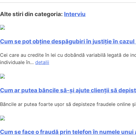
Alte stiri din categoria:
Interviu
Cum se pot obține despăgubiri în justiție în caz
Cei care au credite în lei cu dobândă variabilă legată de in
individuale în...
detalii
Cum ar putea băncile să-și ajute clienții să depis
Băncile ar putea foarte ușor să depisteze fraudele online și s
Cum se face o fraudă prin telefon în numele unui 