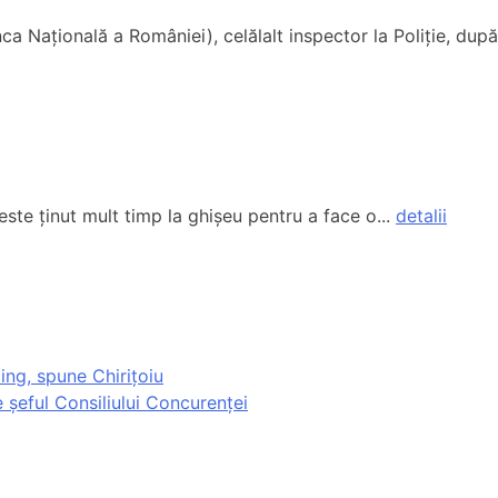
a Națională a României), celălalt inspector la Poliție, după
este ținut mult timp la ghișeu pentru a face o...
detalii
ing, spune Chirițoiu
 șeful Consiliului Concurenței