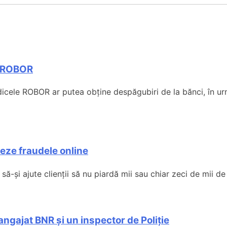
ul ROBOR
dicele ROBOR ar putea obține despăgubiri de la bănci, în urm
teze fraudele online
ă-și ajute clienții să nu piardă mii sau chiar zeci de mii de 
angajat BNR și un inspector de Poliție