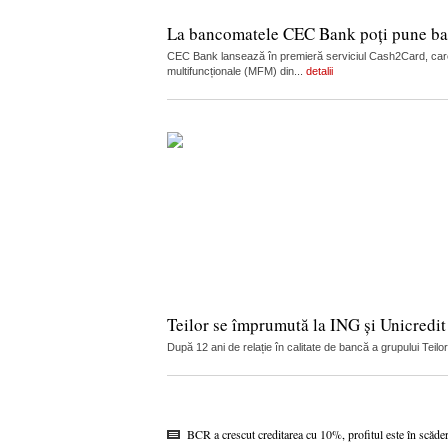
La bancomatele CEC Bank poți pune ban
CEC Bank lansează în premieră serviciul Cash2Card, care
multifuncționale (MFM) din...
detalii
Teilor se împrumută la ING și Unicredit
După 12 ani de relație în calitate de bancă a grupului Teilo
BCR a crescut creditarea cu 10%, profitul este în scăde