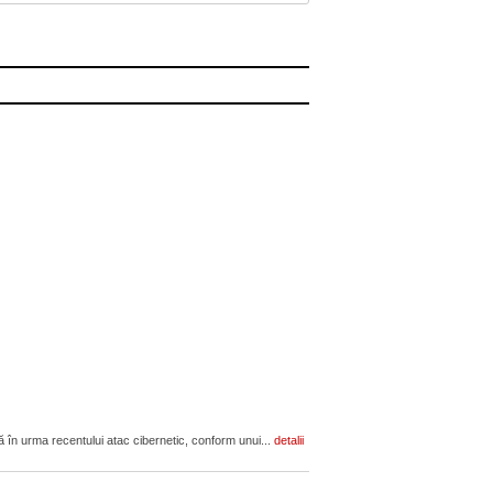
ară în urma recentului atac cibernetic, conform unui...
detalii