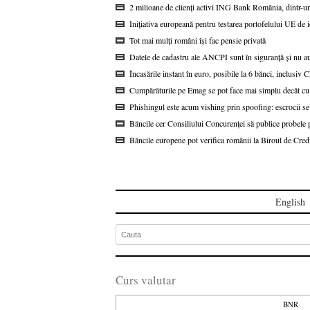
2 milioane de clienți activi ING Bank România, dintr-u
Inițiativa europeană pentru testarea portofelului UE de i
Tot mai mulți români își fac pensie privată
Datele de cadastru ale ANCPI sunt în siguranță și nu au
Încasările instant în euro, posibile la 6 bănci, inclusi
Cumpărăturile pe Emag se pot face mai simplu decât cu
Phishingul este acum vishing prin spoofing: escrocii se
Băncile cer Consiliului Concurenței să publice probel
Băncile europene pot verifica românii la Biroul de Cred
English
Curs valutar
BNR