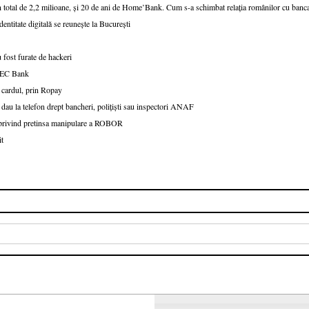
n total de 2,2 milioane, și 20 de ani de Home’Bank. Cum s-a schimbat relația românilor cu ban
dentitate digitală se reunește la București
 fost furate de hackeri
v CEC Bank
 cardul, prin Ropay
 dau la telefon drept bancheri, polițiști sau inspectori ANAF
e privind pretinsa manipulare a ROBOR
it