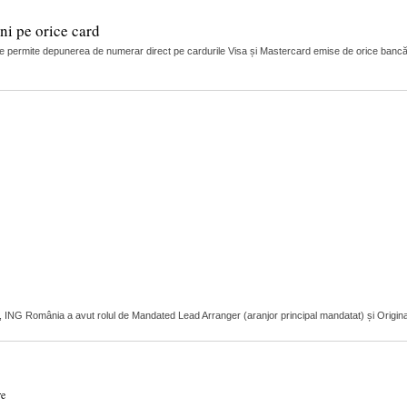
i pe orice card
 permite depunerea de numerar direct pe cardurile Visa și Mastercard emise de orice bancă
r, ING România a avut rolul de Mandated Lead Arranger (aranjor principal mandatat) și Original L
re