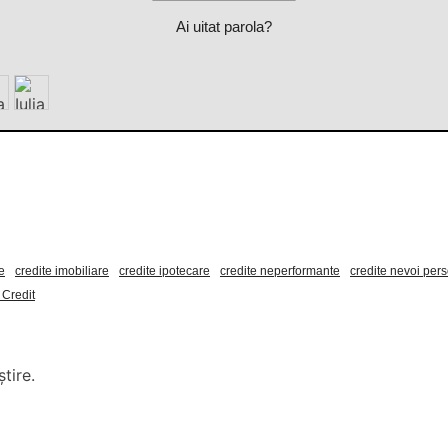
Ai uitat parola?
e
credite imobiliare
credite ipotecare
credite neperformante
credite nevoi per
 Credit
tire.