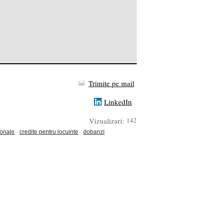
Trimite pe mail
LinkedIn
Vizualizari:
142
sonale
credite pentru locuinte
dobanzi