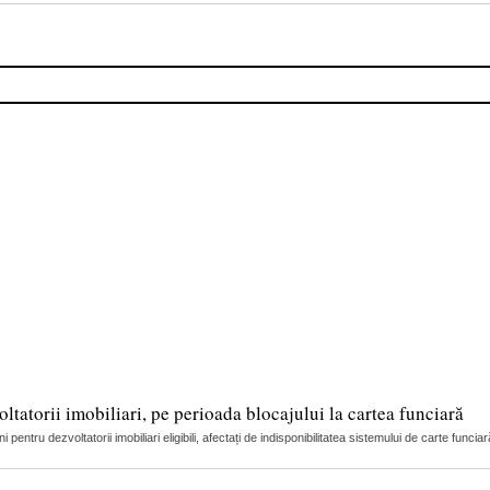
ltatorii imobiliari, pe perioada blocajului la cartea funciară
pentru dezvoltatorii imobiliari eligibili, afectați de indisponibilitatea sistemului de carte funci