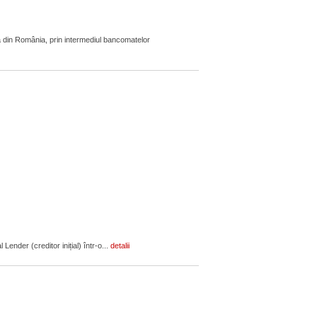
 din România, prin intermediul bancomatelor
ender (creditor inițial) într-o...
detalii