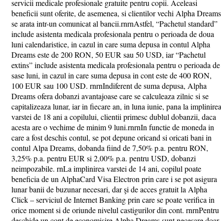
servicii medicale profesionale gratuite pentru copii. Aceleasi
beneficii sunt oferite, de asemenea, si clientilor vechi Alpha Dreams
se arata intr-un comunicat al bancii.rnrnAstfel, “Pachetul standard”
include asistenta medicala profesionala pentru o perioada de doua
luni calendaristice, in cazul in care suma depusa in contul Alpha
Dreams este de 200 RON, 50 EUR sau 50 USD, iar “Pachetul
extins” include asistenta medicala profesionala pentru o perioada de
sase luni, in cazul in care suma depusa in cont este de 400 RON,
100 EUR sau 100 USD. rnrnIndiferent de suma depusa, Alpha
Dreams ofera dobanzi avantajoase care se calculeaza zilnic si se
capitalizeaza lunar, iar in fiecare an, in luna iunie, pana la implinire
varstei de 18 ani a copilului, clientii primesc dublul dobanzii, daca
acesta are o vechime de minim 9 luni.rnrnIn functie de moneda in
care a fost deschis contul, se pot depune oricand si oricati bani in
contul Alpa Dreams, dobanda fiind de 7,50% p.a. pentru RON,
3,25% p.a. pentru EUR si 2,00% p.a. pentru USD, dobanzi
neimpozabile. rnLa implinirea varstei de 14 ani, copilul poate
beneficia de un AlphaCard Visa Electron prin care i se pot asigura
lunar banii de buzunar necesari, dar şi de acces gratuit la Alpha
Click – serviciul de Internet Banking prin care se poate verifica in
orice moment si de oriunde nivelul castigurilor din cont. rnrnPentru
deschide un cont de economisire Alpha Dreams sunt necesare doar