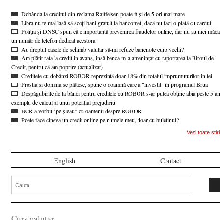
Dobânda la creditul din reclama Raiffeisen poate fi și de 5 ori mai mare
Libra nu te mai lasă să scoți bani gratuit la bancomat, dacă nu faci o plată cu cardul
Poliția și DNSC spun că e importantă prevenirea fraudelor online, dar nu au nici măca
un număr de telefon dedicat acestora
Au dreptul casele de schimb valutar să-mi refuze bancnote euro vechi?
Am plătit rata la credit în avans, însă banca m-a amenințat cu raportarea la Biroul de
Credit, pentru că am poprire (actualizat)
Creditele cu dobânzi ROBOR reprezintă doar 18% din totalul împrumuturilor în lei
Prostia și domnia se plătesc, spune o doamnă care a "investit" în programul Brua
Despăgubirile de la bănci pentru creditele cu ROBOR s-ar putea obține abia peste 5 an
exemplu de calcul al unui potențial prejudiciu
BCR a vorbit "pe șleau" cu oamenii despre ROBOR
Poate face cineva un credit online pe numele meu, doar cu buletinul?
Vezi toate stiri
English
Contact
Curs valutar