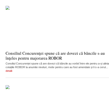
Consiliul Concurenței spune că are dovezi că băncile s-au
înțeles pentru majorarea ROBOR
Consiliul Concurenței spune că are dovezi că băncile au vorbit între ele pentru a-și alinia
cotațiile ROBOR la anumite niveluri, motiv pentru care au fost amendate și li s-a cerut...
detalii