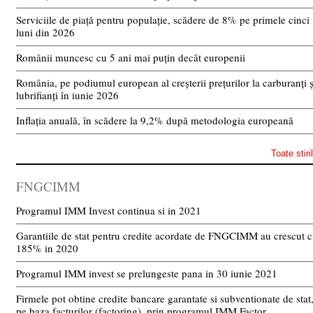
Serviciile de piață pentru populație, scădere de 8% pe primele cinci
luni din 2026
Românii muncesc cu 5 ani mai puțin decât europenii
România, pe podiumul european al creșterii prețurilor la carburanți ș
lubrifianți în iunie 2026
Inflația anuală, în scădere la 9,2% după metodologia europeană
Toate stiri
FNGCIMM
Programul IMM Invest continua si in 2021
Garantiile de stat pentru credite acordate de FNGCIMM au crescut 
185% in 2020
Programul IMM invest se prelungeste pana in 30 iunie 2021
Firmele pot obtine credite bancare garantate si subventionate de stat
pe baza facturilor (factoring), prin programul IMM Factor