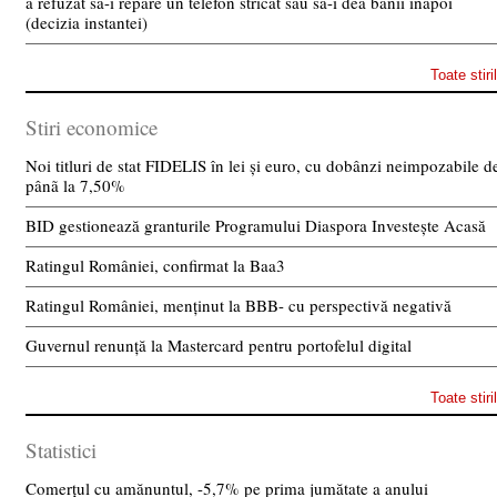
a refuzat sa-i repare un telefon stricat sau sa-i dea banii inapoi
(decizia instantei)
Toate stiri
Stiri economice
Noi titluri de stat FIDELIS în lei și euro, cu dobânzi neimpozabile d
pânã la 7,50%
BID gestionează granturile Programului Diaspora Investește Acasă
Ratingul României, confirmat la Baa3
Ratingul României, menținut la BBB- cu perspectivă negativă
Guvernul renunță la Mastercard pentru portofelul digital
Toate stiri
Statistici
Comerțul cu amănuntul, -5,7% pe prima jumătate a anului