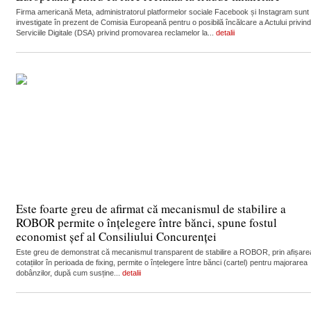
Firma americană Meta, administratorul platformelor sociale Facebook și Instagram sunt
investigate în prezent de Comisia Europeană pentru o posibilă încălcare a Actului privind
Serviciile Digitale (DSA) privind promovarea reclamelor la...
detalii
Este foarte greu de afirmat că mecanismul de stabilire a
ROBOR permite o înțelegere între bănci, spune fostul
economist șef al Consiliului Concurenței
Este greu de demonstrat că mecanismul transparent de stabilire a ROBOR, prin afișare
cotațiilor în perioada de fixing, permite o înțelegere între bănci (cartel) pentru majorarea
dobânzilor, după cum susține...
detalii