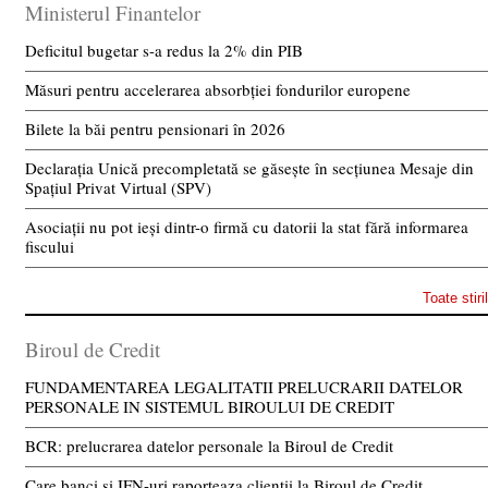
Ministerul Finantelor
Deficitul bugetar s-a redus la 2% din PIB
Măsuri pentru accelerarea absorbției fondurilor europene
Bilete la băi pentru pensionari în 2026
Declarația Unică precompletată se găsește în secțiunea Mesaje din
Spațiul Privat Virtual (SPV)
Asociații nu pot ieși dintr-o firmă cu datorii la stat fără informarea
fiscului
Toate stiri
Biroul de Credit
FUNDAMENTAREA LEGALITATII PRELUCRARII DATELOR
PERSONALE IN SISTEMUL BIROULUI DE CREDIT
BCR: prelucrarea datelor personale la Biroul de Credit
Care banci si IFN-uri raporteaza clientii la Biroul de Credit