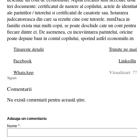
trei documente: certificatul de nastere al copilului, actele de identita
ale parintilor / tutorelui si certificatul de casatorie sau, hotararea
judecatoreasca din care sa rezulte cine este tutorele. rnrnDaca in
familie exista mai multi copii, se poate deschide cate un cont pentru
fiecare dintre ei. De asemenea, cu incuviintarea parintelui, oricine
poate depune bani in contul copilului, sporind astfel economiile.rn
Tipareste detalii
Trimite pe mai
Facebook
LinkedIn
WhatsApp
Vizualizari:
77
Taguri:
Comentarii
Nu există comentarii pentru această știre.
Adauga un comentariu
Nume *: