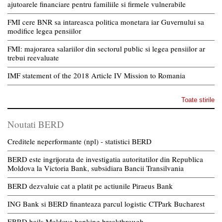
ajutoarele financiare pentru familiile si firmele vulnerabile
FMI cere BNR sa intareasca politica monetara iar Guvernului sa
modifice legea pensiilor
FMI: majorarea salariilor din sectorul public si legea pensiilor ar
trebui reevaluate
IMF statement of the 2018 Article IV Mission to Romania
Toate stirile
Noutati BERD
Creditele neperformante (npl) - statistici BERD
BERD este ingrijorata de investigatia autoritatilor din Republica
Moldova la Victoria Bank, subsidiara Bancii Transilvania
BERD dezvaluie cat a platit pe actiunile Piraeus Bank
ING Bank si BERD finanteaza parcul logistic CTPark Bucharest
EBRD hails Moldova banking breakthrough