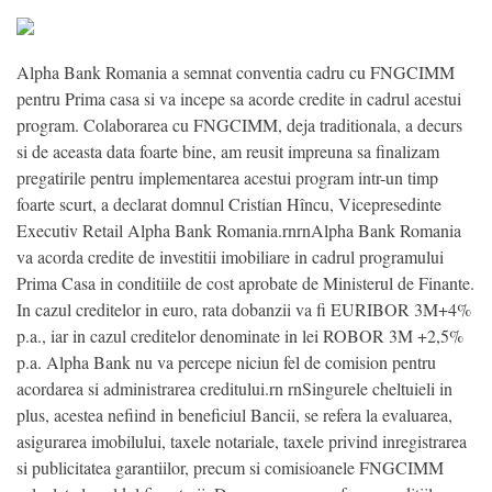
Alpha Bank Romania a semnat conventia cadru cu FNGCIMM
pentru Prima casa si va incepe sa acorde credite in cadrul acestui
program. Colaborarea cu FNGCIMM, deja traditionala, a decurs
si de aceasta data foarte bine, am reusit impreuna sa finalizam
pregatirile pentru implementarea acestui program intr-un timp
foarte scurt, a declarat domnul Cristian Hîncu, Vicepresedinte
Executiv Retail Alpha Bank Romania.rnrnAlpha Bank Romania
va acorda credite de investitii imobiliare in cadrul programului
Prima Casa in conditiile de cost aprobate de Ministerul de Finante.
In cazul creditelor in euro, rata dobanzii va fi EURIBOR 3M+4%
p.a., iar in cazul creditelor denominate in lei ROBOR 3M +2,5%
p.a. Alpha Bank nu va percepe niciun fel de comision pentru
acordarea si administrarea creditului.rn rnSingurele cheltuieli in
plus, acestea nefiind in beneficiul Bancii, se refera la evaluarea,
asigurarea imobilului, taxele notariale, taxele privind inregistrarea
si publicitatea garantiilor, precum si comisioanele FNGCIMM