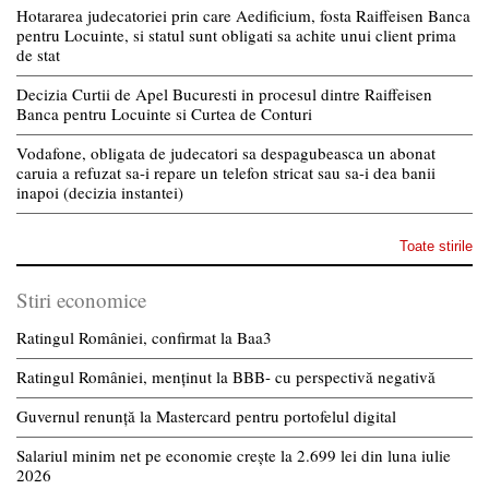
Hotararea judecatoriei prin care Aedificium, fosta Raiffeisen Banca
pentru Locuinte, si statul sunt obligati sa achite unui client prima
de stat
Decizia Curtii de Apel Bucuresti in procesul dintre Raiffeisen
Banca pentru Locuinte si Curtea de Conturi
Vodafone, obligata de judecatori sa despagubeasca un abonat
caruia a refuzat sa-i repare un telefon stricat sau sa-i dea banii
inapoi (decizia instantei)
Toate stirile
Stiri economice
Ratingul României, confirmat la Baa3
Ratingul României, menținut la BBB- cu perspectivă negativă
Guvernul renunță la Mastercard pentru portofelul digital
Salariul minim net pe economie crește la 2.699 lei din luna iulie
2026