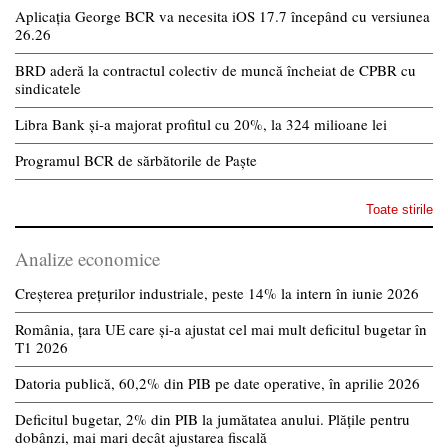
Aplicația George BCR va necesita iOS 17.7 începând cu versiunea
26.26
BRD aderă la contractul colectiv de muncă încheiat de CPBR cu
sindicatele
Libra Bank și-a majorat profitul cu 20%, la 324 milioane lei
Programul BCR de sărbătorile de Paște
Toate stirile
Analize economice
Creșterea prețurilor industriale, peste 14% la intern în iunie 2026
România, țara UE care și-a ajustat cel mai mult deficitul bugetar în
T1 2026
Datoria publică, 60,2% din PIB pe date operative, în aprilie 2026
Deficitul bugetar, 2% din PIB la jumătatea anului. Plățile pentru
dobânzi, mai mari decât ajustarea fiscală