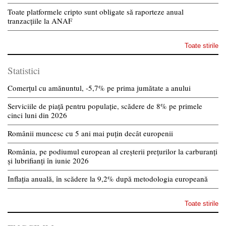
Toate platformele cripto sunt obligate să raporteze anual
tranzacțiile la ANAF
Toate stirile
Statistici
Comerțul cu amănuntul, -5,7% pe prima jumătate a anului
Serviciile de piață pentru populație, scădere de 8% pe primele
cinci luni din 2026
Românii muncesc cu 5 ani mai puțin decât europenii
România, pe podiumul european al creșterii prețurilor la carburanți
și lubrifianți în iunie 2026
Inflația anuală, în scădere la 9,2% după metodologia europeană
Toate stirile