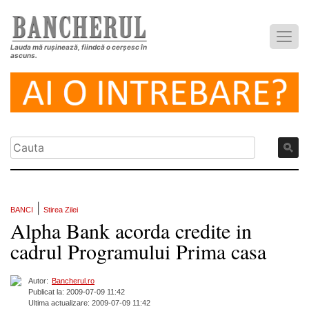
Lauda mă rușinează, fiindcă o cerșesc în
ascuns.
|
BANCI
Stirea Zilei
Alpha Bank acorda credite in
cadrul Programului Prima casa
Autor:
Bancherul.ro
Publicat la: 2009-07-09 11:42
Ultima actualizare: 2009-07-09 11:42