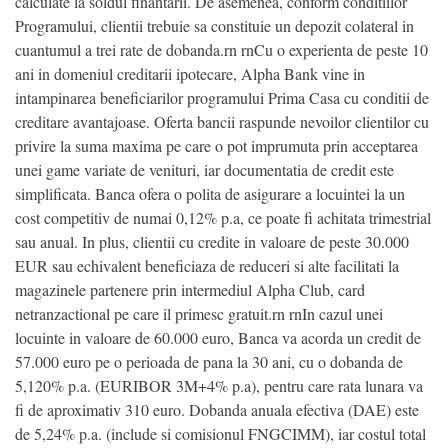
calculate la soldul finantarii. De asemenea, conform conditiilor
Programului, clientii trebuie sa constituie un depozit colateral in
cuantumul a trei rate de dobanda.rn rnCu o experienta de peste 10
ani in domeniul creditarii ipotecare, Alpha Bank vine in
intampinarea beneficiarilor programului Prima Casa cu conditii de
creditare avantajoase. Oferta bancii raspunde nevoilor clientilor cu
privire la suma maxima pe care o pot imprumuta prin acceptarea
unei game variate de venituri, iar documentatia de credit este
simplificata. Banca ofera o polita de asigurare a locuintei la un
cost competitiv de numai 0,12% p.a, ce poate fi achitata trimestrial
sau anual. In plus, clientii cu credite in valoare de peste 30.000
EUR sau echivalent beneficiaza de reduceri si alte facilitati la
magazinele partenere prin intermediul Alpha Club, card
netranzactional pe care il primesc gratuit.rn rnIn cazul unei
locuinte in valoare de 60.000 euro, Banca va acorda un credit de
57.000 euro pe o perioada de pana la 30 ani, cu o dobanda de
5,120% p.a. (EURIBOR 3M+4% p.a), pentru care rata lunara va
fi de aproximativ 310 euro. Dobanda anuala efectiva (DAE) este
de 5,24% p.a. (include si comisionul FNGCIMM), iar costul total