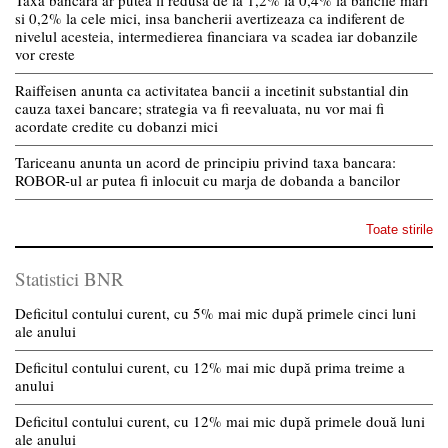
Taxa bancara ar putea fi redusa de la 1,2% la 0,4% la bancile mari
si 0,2% la cele mici, insa bancherii avertizeaza ca indiferent de
nivelul acesteia, intermedierea financiara va scadea iar dobanzile
vor creste
Raiffeisen anunta ca activitatea bancii a incetinit substantial din
cauza taxei bancare; strategia va fi reevaluata, nu vor mai fi
acordate credite cu dobanzi mici
Tariceanu anunta un acord de principiu privind taxa bancara:
ROBOR-ul ar putea fi inlocuit cu marja de dobanda a bancilor
Toate stirile
Statistici BNR
Deficitul contului curent, cu 5% mai mic după primele cinci luni
ale anului
Deficitul contului curent, cu 12% mai mic după prima treime a
anului
Deficitul contului curent, cu 12% mai mic după primele două luni
ale anului