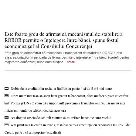
Este foarte greu de afirmat că mecanismul de stabilire a
ROBOR permite o înțelegere între bănci, spune fostul
economist șef al Consiliului Concurenței
Este greu de demonstrat că mecanismul transparent de stabilire a ROBOR, prin
afișarea cotațiilor în perioada de fixing, permite o înțelegere între bănci (cartel) pentru
majorarea dobânzilor, după cum susține...
detalii
Dobânda la creditul din reclama Raiffeisen poate fi și de 5 ori mai mare
Libra nu te mai lasă să scoți bani gratuit la bancomat, dacă nu faci o plată cu cardul
Poliția și DNSC spun că e importantă prevenirea fraudelor online, dar nu au nici
măcar un număr de telefon dedicat acestora
Au dreptul casele de schimb valutar să-mi refuze bancnote euro vechi?
Am plătit rata la credit în avans, însă banca m-a amenințat cu raportarea la Biroul de
Credit, pentru că am poprire (actualizat)