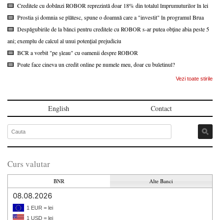
Creditele cu dobânzi ROBOR reprezintă doar 18% din totalul împrumuturilor în lei
Prostia și domnia se plătesc, spune o doamnă care a "investit" în programul Brua
Despăgubirile de la bănci pentru creditele cu ROBOR s-ar putea obține abia peste 5
ani; exemplu de calcul al unui potențial prejudiciu
BCR a vorbit "pe șleau" cu oamenii despre ROBOR
Poate face cineva un credit online pe numele meu, doar cu buletinul?
Vezi toate stirile
English
Contact
Curs valutar
BNR
Alte Banci
08.08.2026
1 EUR = lei
1 USD = lei