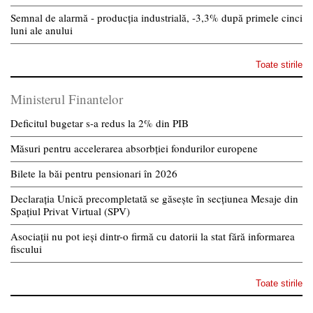
Semnal de alarmă - producția industrială, -3,3% după primele cinci
luni ale anului
Toate stirile
Ministerul Finantelor
Deficitul bugetar s-a redus la 2% din PIB
Măsuri pentru accelerarea absorbției fondurilor europene
Bilete la băi pentru pensionari în 2026
Declarația Unică precompletată se găsește în secțiunea Mesaje din
Spațiul Privat Virtual (SPV)
Asociații nu pot ieși dintr-o firmă cu datorii la stat fără informarea
fiscului
Toate stirile