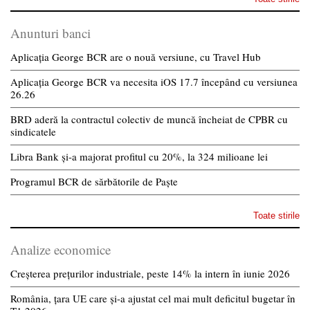
Anunturi banci
Aplicația George BCR are o nouă versiune, cu Travel Hub
Aplicația George BCR va necesita iOS 17.7 începând cu versiunea
26.26
BRD aderă la contractul colectiv de muncă încheiat de CPBR cu
sindicatele
Libra Bank și-a majorat profitul cu 20%, la 324 milioane lei
Programul BCR de sărbătorile de Paște
Toate stirile
Analize economice
Creșterea prețurilor industriale, peste 14% la intern în iunie 2026
România, țara UE care și-a ajustat cel mai mult deficitul bugetar în