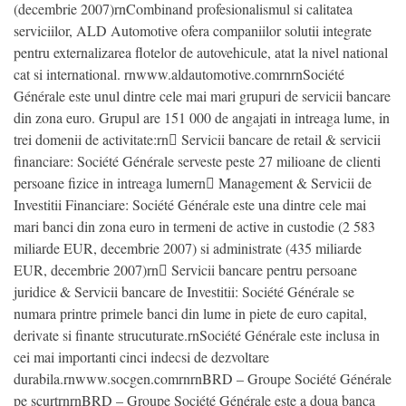
(decembrie 2007)rnCombinand profesionalismul si calitatea
serviciilor, ALD Automotive ofera companiilor solutii integrate
pentru externalizarea flotelor de autovehicule, atat la nivel national
cat si international. rnwww.aldautomotive.comrnrnSociété
Générale este unul dintre cele mai mari grupuri de servicii bancare
din zona euro. Grupul are 151 000 de angajati in intreaga lume, in
trei domenii de activitate:rn Servicii bancare de retail & servicii
financiare: Société Générale serveste peste 27 milioane de clienti
persoane fizice in intreaga lumern Management & Servicii de
Investitii Financiare: Société Générale este una dintre cele mai
mari banci din zona euro in termeni de active in custodie (2 583
miliarde EUR, decembrie 2007) si administrate (435 miliarde
EUR, decembrie 2007)rn Servicii bancare pentru persoane
juridice & Servicii bancare de Investitii: Société Générale se
numara printre primele banci din lume in piete de euro capital,
derivate si finante strucuturate.rnSociété Générale este inclusa in
cei mai importanti cinci indecsi de dezvoltare
durabila.rnwww.socgen.comrnrnBRD – Groupe Société Générale
pe scurtrnrnBRD – Groupe Société Générale este a doua banca