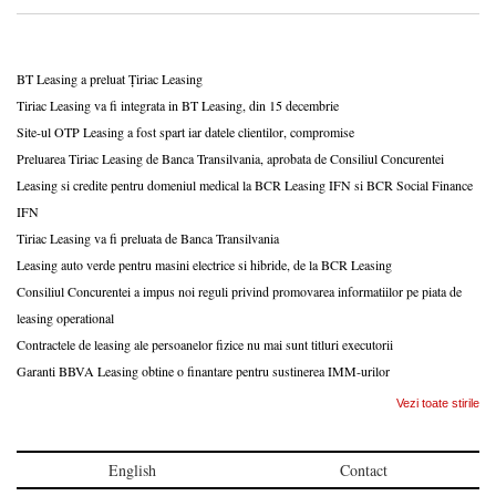
BT Leasing a preluat Țiriac Leasing
Tiriac Leasing va fi integrata in BT Leasing, din 15 decembrie
Site-ul OTP Leasing a fost spart iar datele clientilor, compromise
Preluarea Tiriac Leasing de Banca Transilvania, aprobata de Consiliul Concurentei
Leasing si credite pentru domeniul medical la BCR Leasing IFN si BCR Social Finance
IFN
Tiriac Leasing va fi preluata de Banca Transilvania
Leasing auto verde pentru masini electrice si hibride, de la BCR Leasing
Consiliul Concurentei a impus noi reguli privind promovarea informatiilor pe piata de
leasing operational
Contractele de leasing ale persoanelor fizice nu mai sunt titluri executorii
Garanti BBVA Leasing obtine o finantare pentru sustinerea IMM-urilor
Vezi toate stirile
English
Contact