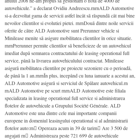
anului 2008 ne-am propus sã gestionãm o flota de 4000 de
autovehicule.” a declarat Ovidiu Andreescu.rnrnALD Automotive
si-a dezvoltat gama de servicii astfel încât sã rãspundã cât mai bine
nevoilor clientilor si evolutiei pietei. rnrnDouã dintre noile servicii
oferite de cãtre ALD Automotive sunt Prerunner vehicle si
Minilease menite sã asigure mobilitatea clientilor în orice situatie.
rnrnPrerunner permite clientilor sã beneficieze de un autovehicul
imediat dupã semnarea contractatului de leasing operational full
service, pânã la livrarea autovehiculului contractat. Minilease
asigurã mobilitatea clientilor pe proiecte sezoniere cu o perioadã,
de pânã la 1 an.rnrnÎn plus, incepând cu luna ianuarie a acestui an,
ALD Automotive asigurã si serviciul de Spãlare autovehicul.rn
rnALD Automotive pe scurt rnrnALD Automotive este filiala
specializata in leasing operational full service si administrarea
flotelor de autovehicule a Grupului Société Générale. ALD
Automotive este una dintre cele mai importante companii
europene in domeniul leasingului operational si al administrarii
flotelor auto:rn Opereaza acum in 39 de tarirn Are 3 500 de
angajati rn Administreaza peste 721 699 de autovehicule