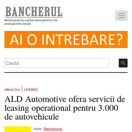
Niciun preț nu e prea mare pentru a te
avea pe tine însuți.
|
Ultima Ora
LEASING
ALD Automotive ofera servicii de
leasing operational pentru 3.000
de autovehicule
Autor:
Bancherul.ro