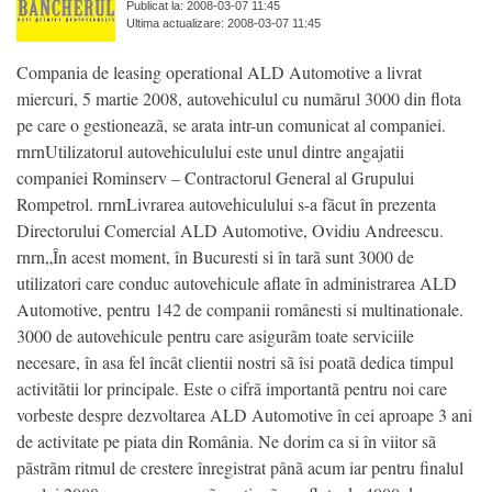
Publicat la: 2008-03-07 11:45
Ultima actualizare: 2008-03-07 11:45
Compania de leasing operational ALD Automotive a livrat
miercuri, 5 martie 2008, autovehiculul cu numãrul 3000 din flota
pe care o gestioneazã, se arata intr-un comunicat al companiei.
rnrnUtilizatorul autovehiculului este unul dintre angajatii
companiei Rominserv – Contractorul General al Grupului
Rompetrol. rnrnLivrarea autovehiculului s-a fãcut în prezenta
Directorului Comercial ALD Automotive, Ovidiu Andreescu.
rnrn„În acest moment, în Bucuresti si în tarã sunt 3000 de
utilizatori care conduc autovehicule aflate în administrarea ALD
Automotive, pentru 142 de companii românesti si multinationale.
3000 de autovehicule pentru care asigurãm toate serviciile
necesare, în asa fel încât clientii nostri sã îsi poatã dedica timpul
activitãtii lor principale. Este o cifrã importantã pentru noi care
vorbeste despre dezvoltarea ALD Automotive în cei aproape 3 ani
de activitate pe piata din România. Ne dorim ca si în viitor sã
pãstrãm ritmul de crestere înregistrat pânã acum iar pentru finalul