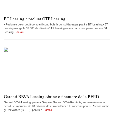
BT Leasing a preluat OTP Leasing
• Fuziunea celor două companii contribuie la consolidarea pe piață a BT Leasing.• BT
Leasing ajunge la 35.000 de clienți.• OTP Leasing este a patra companie cu care BT
Leasing...
detalii
Garanti BBVA Leasing obtine o finantare de la BERD
Garanti BBVA Leasing, parte a Grupului Garanti BBVA România, semnează un nou
acord de împrumut de 10 milioane de euro cu Banca Europeană pentru Reconstrucție
și Dezvoltare (BERD), pentru a...
detalii