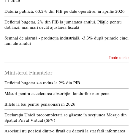
T1 2026
Datoria publică, 60,2% din PIB pe date operative, în aprilie 2026
Deficitul bugetar, 2% din PIB la jumătatea anului. Plățile pentru
dobânzi, mai mari decât ajustarea fiscală
Semnal de alarmă - producția industrială, -3,3% după primele cinci
luni ale anului
Toate stirile
Ministerul Finantelor
Deficitul bugetar s-a redus la 2% din PIB
Măsuri pentru accelerarea absorbției fondurilor europene
Bilete la băi pentru pensionari în 2026
Declarația Unică precompletată se găsește în secțiunea Mesaje din
Spațiul Privat Virtual (SPV)
Asociații nu pot ieși dintr-o firmă cu datorii la stat fără informarea