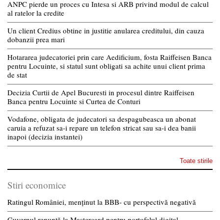
ANPC pierde un proces cu Intesa si ARB privind modul de calcul
al ratelor la credite
Un client Credius obtine in justitie anularea creditului, din cauza
dobanzii prea mari
Hotararea judecatoriei prin care Aedificium, fosta Raiffeisen Banca
pentru Locuinte, si statul sunt obligati sa achite unui client prima
de stat
Decizia Curtii de Apel Bucuresti in procesul dintre Raiffeisen
Banca pentru Locuinte si Curtea de Conturi
Vodafone, obligata de judecatori sa despagubeasca un abonat
caruia a refuzat sa-i repare un telefon stricat sau sa-i dea banii
inapoi (decizia instantei)
Toate stirile
Stiri economice
Ratingul României, menținut la BBB- cu perspectivă negativă
Guvernul renunță la Mastercard pentru portofelul digital